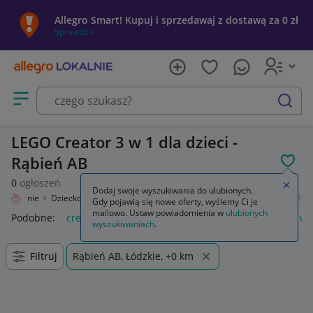
Allegro Smart! Kupuj i sprzedawaj z dostawą za 0 zł
Sprawdź »
Otwórz menu z kategoriami
szukaj
LEGO Creator 3 w 1 dla dzieci -
Rąbień AB
POL
0
ogłoszeń
Zamkn
Dodaj swoje wyszukiwania do ulubionych.
o Lokalnie
Dziecko
Zabawki
Klocki
LEGO
Zestawy
Creator 3 w 1
Gdy pojawią się nowe oferty, wyślemy Ci je
mailowo. Ustaw powiadomienia w
ulubionych
Podobne:
creator 3 w 1
lego creator 3 w 1
lego creator 3 w 
wyszukiwaniach
.
Filtruj
Rąbień AB, Łódzkie, +0 km