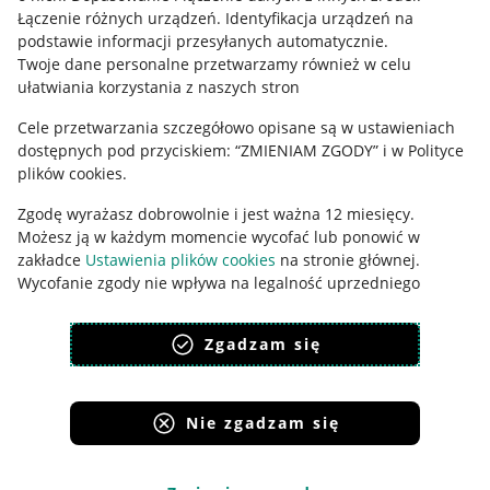
Łączenie różnych urządzeń
.
Identyfikacja urządzeń na
Ustawienia plików "cookies"
podstawie informacji przesyłanych automatycznie
.
Twoje dane personalne przetwarzamy również w celu
Udostępnianie lokalizacji
ułatwiania korzystania z naszych stron
Informacje dla Aktu o Usługach Cyfrowych
Cele przetwarzania szczegółowo opisane są w ustawieniach
dostępnych pod przyciskiem: “ZMIENIAM ZGODY” i w Polityce
Pobierz aplikację
plików cookies.
Zgodę wyrażasz dobrowolnie i jest ważna 12 miesięcy.
Możesz ją w każdym momencie wycofać lub ponowić w
zakładce
Ustawienia plików cookies
na stronie głównej.
Wycofanie zgody nie wpływa na legalność uprzedniego
przetwarzania.
Zgadzam się
polityka plików cookies
polityka ochrony prywatności
Nie zgadzam się
Korzystanie z serwisu oznacza akceptację
regulaminu
.