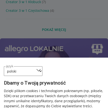
Creator 3 w 1 Kłobuck
(7)
Creator 3 w 1 Częstochowa
(4)
POKAŻ WIĘCEJ
język
Dbamy o Twoją prywatność
Dzięki plikom cookies i technologiom pokrewnym
(np. piksele,
SDK)
oraz przetwarzaniu Twoich danych osobowych
(między
innymi unikalne identyfikatory, dane przeglądarki)
, możemy
zapewnić, że dopasujemy do Ciebie wyświetlane treści.