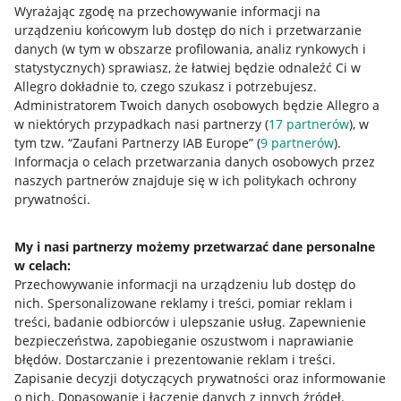
Wyrażając zgodę na przechowywanie informacji na
urządzeniu końcowym lub dostęp do nich i przetwarzanie
danych (w tym w obszarze profilowania, analiz rynkowych i
statystycznych) sprawiasz, że łatwiej będzie odnaleźć Ci w
Allegro dokładnie to, czego szukasz i potrzebujesz.
Administratorem Twoich danych osobowych będzie Allegro a
Przydatne informacje
w niektórych przypadkach nasi partnerzy (
17
partnerów
), w
tym tzw. “Zaufani Partnerzy IAB Europe” (
9
partnerów
).
Jak to działa
Informacja o celach przetwarzania danych osobowych przez
naszych partnerów znajduje się w ich politykach ochrony
Napisz do nas
prywatności.
Allegro Gadane dla sprzedających
My i nasi partnerzy możemy przetwarzać dane personalne
Allegro Gadane dla kupujących
w celach:
Mapa miejscowości
Przechowywanie informacji na urządzeniu lub dostęp do
nich
.
Spersonalizowane reklamy i treści, pomiar reklam i
Informacje prawne
treści, badanie odbiorców i ulepszanie usług
.
Zapewnienie
bezpieczeństwa, zapobieganie oszustwom i naprawianie
błędów
.
Dostarczanie i prezentowanie reklam i treści
.
Regulamin
Zapisanie decyzji dotyczących prywatności oraz informowanie
Polityka plików "cookies"
o nich
.
Dopasowanie i łączenie danych z innych źródeł
.