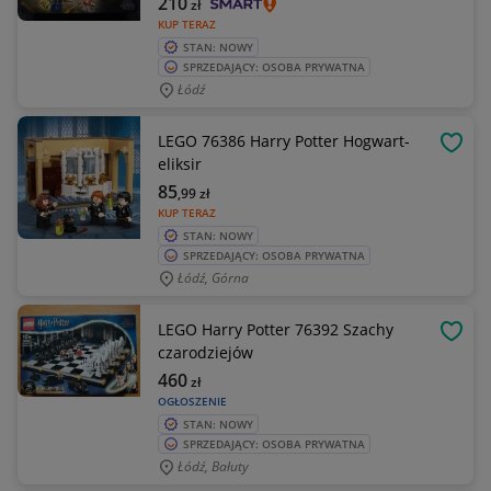
210
zł
KUP TERAZ
STAN: NOWY
SPRZEDAJĄCY: OSOBA PRYWATNA
Łódź
LEGO 76386 Harry Potter Hogwart-
OBSE
eliksir
85
,99
zł
KUP TERAZ
STAN: NOWY
SPRZEDAJĄCY: OSOBA PRYWATNA
Łódź, Górna
LEGO Harry Potter 76392 Szachy
OBSE
czarodziejów
460
zł
OGŁOSZENIE
STAN: NOWY
SPRZEDAJĄCY: OSOBA PRYWATNA
Łódź, Bałuty