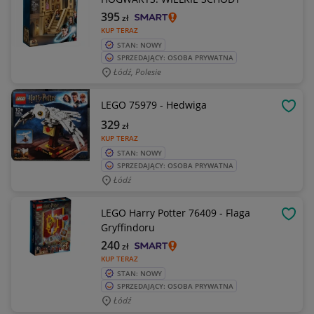
395
zł
KUP TERAZ
STAN: NOWY
SPRZEDAJĄCY: OSOBA PRYWATNA
Łódź, Polesie
LEGO 75979 - Hedwiga
OBSE
329
zł
KUP TERAZ
STAN: NOWY
SPRZEDAJĄCY: OSOBA PRYWATNA
Łódź
LEGO Harry Potter 76409 - Flaga
OBSE
Gryffindoru
240
zł
KUP TERAZ
STAN: NOWY
SPRZEDAJĄCY: OSOBA PRYWATNA
Łódź