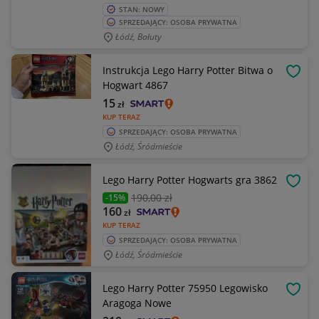
STAN: NOWY
SPRZEDAJĄCY: OSOBA PRYWATNA
Łódź, Bałuty
Instrukcja Lego Harry Potter Bitwa o
OBSE
Hogwart 4867
15
zł
KUP TERAZ
SPRZEDAJĄCY: OSOBA PRYWATNA
Łódź, Śródmieście
Lego Harry Potter Hogwarts gra 3862
OBSE
190
,00 zł
-15%
160
zł
KUP TERAZ
SPRZEDAJĄCY: OSOBA PRYWATNA
Łódź, Śródmieście
Lego Harry Potter 75950 Legowisko
OBSE
Aragoga Nowe