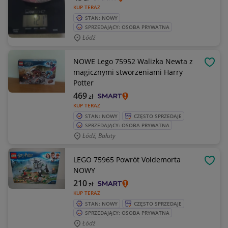
KUP TERAZ
STAN: NOWY
SPRZEDAJĄCY: OSOBA PRYWATNA
Łódź
NOWE Lego 75952 Walizka Newta z
OBSE
magicznymi stworzeniami Harry
Potter
469
zł
KUP TERAZ
STAN: NOWY
CZĘSTO SPRZEDAJE
SPRZEDAJĄCY: OSOBA PRYWATNA
Łódź, Bałuty
LEGO 75965 Powrót Voldemorta
OBSE
NOWY
210
zł
KUP TERAZ
STAN: NOWY
CZĘSTO SPRZEDAJE
SPRZEDAJĄCY: OSOBA PRYWATNA
Łódź