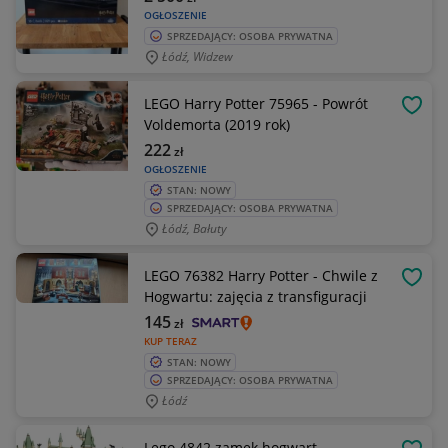
OGŁOSZENIE
SPRZEDAJĄCY: OSOBA PRYWATNA
Łódź, Widzew
LEGO Harry Potter 75965 - Powrót
OBSE
Voldemorta (2019 rok)
222
zł
OGŁOSZENIE
STAN: NOWY
SPRZEDAJĄCY: OSOBA PRYWATNA
Łódź, Bałuty
LEGO 76382 Harry Potter - Chwile z
OBSE
Hogwartu: zajęcia z transfiguracji
145
zł
KUP TERAZ
STAN: NOWY
SPRZEDAJĄCY: OSOBA PRYWATNA
Łódź
Lego 4842 zamek hogwart