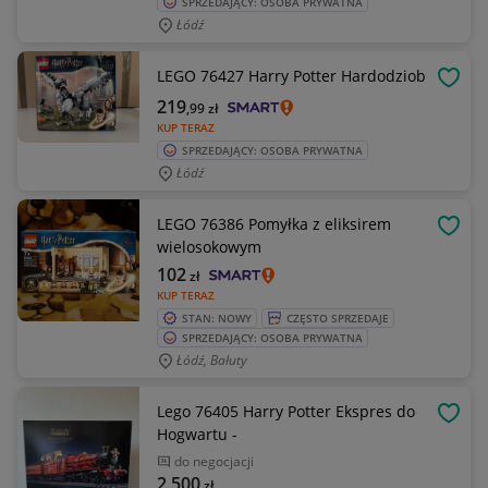
SPRZEDAJĄCY: OSOBA PRYWATNA
Łódź
LEGO 76427 Harry Potter Hardodziob
OBSE
219
,99
zł
KUP TERAZ
SPRZEDAJĄCY: OSOBA PRYWATNA
Łódź
LEGO 76386 Pomyłka z eliksirem
OBSE
wielosokowym
102
zł
KUP TERAZ
STAN: NOWY
CZĘSTO SPRZEDAJE
SPRZEDAJĄCY: OSOBA PRYWATNA
Łódź, Bałuty
Lego 76405 Harry Potter Ekspres do
OBSE
Hogwartu -
do negocjacji
2 500
zł