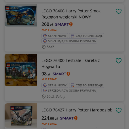
LEGO 76406 Harry Potter Smok
OBSE
Rogogon węgierski NOWY
260
zł
KUP TERAZ
STAN: NOWY
CZĘSTO SPRZEDAJE
SPRZEDAJĄCY: OSOBA PRYWATNA
Łódź
LEGO 76400 Testrale i kareta z
OBSE
Hogwartu
98
zł
KUP TERAZ
STAN: NOWY
CZĘSTO SPRZEDAJE
SPRZEDAJĄCY: OSOBA PRYWATNA
Łódź, Bałuty
LEGO 76427 Harry Potter Hardodziob
OBSE
224
,99
zł
KUP TERAZ