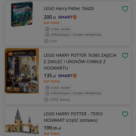
LEGO Harry Potter 76420
OBSE
200
zł
KUP TERAZ
STAN: NOWY
SPRZEDAJĄCY: OSOBA PRYWATNA
Łódź
LEGO HARRY POTTER 76385 ZAJĘCIA
OBSE
Z ZAKLĘĆ I UROKÓW CHWILE Z
HOGWARTU
135
zł
KUP TERAZ
STAN: NOWY
SPRZEDAJĄCY: OSOBA PRYWATNA
ŁÓDŹ, Bałuty
LEGO HARRY POTTER - 75953
OBSE
HOGWART (część zestawu)
199
,99
zł
KUP TERAZ