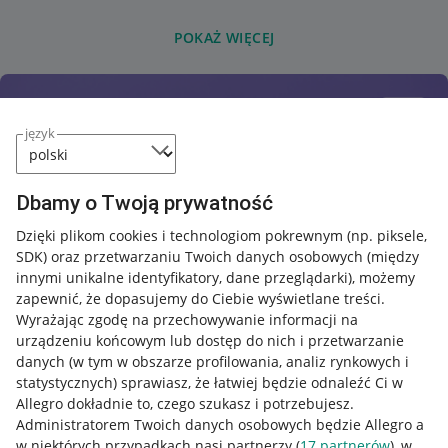
POKAŻ WIĘCEJ
język
Dbamy o Twoją prywatność
Dzięki plikom cookies i technologiom pokrewnym
(np. piksele,
SDK)
oraz przetwarzaniu Twoich danych osobowych
(między
innymi unikalne identyfikatory, dane przeglądarki)
, możemy
zapewnić, że dopasujemy do Ciebie wyświetlane treści.
Wyrażając zgodę na przechowywanie informacji na
urządzeniu końcowym lub dostęp do nich i przetwarzanie
danych (w tym w obszarze profilowania, analiz rynkowych i
statystycznych) sprawiasz, że łatwiej będzie odnaleźć Ci w
Allegro dokładnie to, czego szukasz i potrzebujesz.
Administratorem Twoich danych osobowych będzie Allegro a
w niektórych przypadkach nasi partnerzy (
17
partnerów
), w