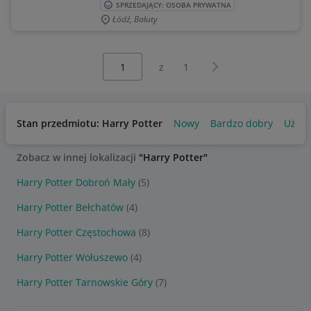
SPRZEDAJĄCY: OSOBA PRYWATNA
Łódź, Bałuty
Wybierz stronę:
Następna strona
z
1
Stan przedmiotu: Harry Potter
Nowy
Bardzo dobry
Używ
Zobacz w innej lokalizacji
"Harry Potter"
Harry Potter Dobroń Mały
(5)
Harry Potter Bełchatów
(4)
Harry Potter Częstochowa
(8)
Harry Potter Wołuszewo
(4)
Harry Potter Tarnowskie Góry
(7)