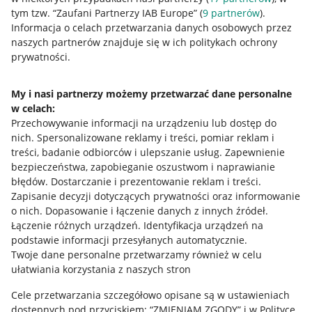
tym tzw. “Zaufani Partnerzy IAB Europe” (
9
partnerów
).
Przydatne informacje
Informacja o celach przetwarzania danych osobowych przez
naszych partnerów znajduje się w ich politykach ochrony
prywatności.
Jak to działa
Napisz do nas
My i nasi partnerzy możemy przetwarzać dane personalne
w celach:
Allegro Gadane dla sprzedających
Przechowywanie informacji na urządzeniu lub dostęp do
Allegro Gadane dla kupujących
nich
.
Spersonalizowane reklamy i treści, pomiar reklam i
treści, badanie odbiorców i ulepszanie usług
.
Zapewnienie
Mapa miejscowości
bezpieczeństwa, zapobieganie oszustwom i naprawianie
błędów
.
Dostarczanie i prezentowanie reklam i treści
.
Informacje prawne
Zapisanie decyzji dotyczących prywatności oraz informowanie
o nich
.
Dopasowanie i łączenie danych z innych źródeł
.
Regulamin
Łączenie różnych urządzeń
.
Identyfikacja urządzeń na
podstawie informacji przesyłanych automatycznie
.
Polityka plików "cookies"
Twoje dane personalne przetwarzamy również w celu
ułatwiania korzystania z naszych stron
Ustawienia plików "cookies"
Cele przetwarzania szczegółowo opisane są w ustawieniach
Udostępnianie lokalizacji
dostępnych pod przyciskiem: “ZMIENIAM ZGODY” i w Polityce