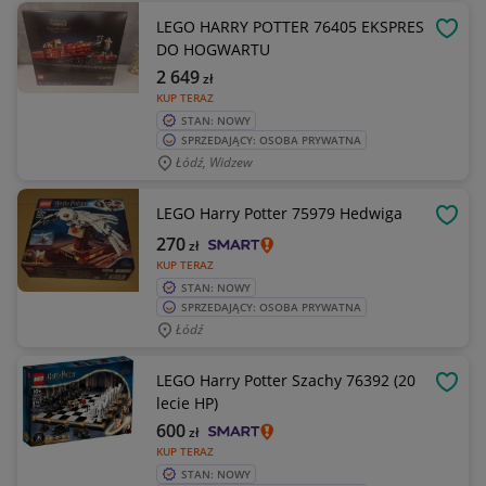
LEGO HARRY POTTER 76405 EKSPRES
OBSE
DO HOGWARTU
2 649
zł
KUP TERAZ
STAN: NOWY
SPRZEDAJĄCY: OSOBA PRYWATNA
Łódź, Widzew
LEGO Harry Potter 75979 Hedwiga
OBSE
270
zł
KUP TERAZ
STAN: NOWY
SPRZEDAJĄCY: OSOBA PRYWATNA
Łódź
LEGO Harry Potter Szachy 76392 (20
OBSE
lecie HP)
600
zł
KUP TERAZ
STAN: NOWY