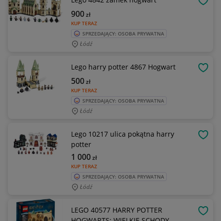
OBSE
900
zł
KUP TERAZ
SPRZEDAJĄCY: OSOBA PRYWATNA
Łódź
Lego harry potter 4867 Hogwart
OBSE
500
zł
KUP TERAZ
SPRZEDAJĄCY: OSOBA PRYWATNA
Łódź
Lego 10217 ulica pokątna harry
OBSE
potter
1 000
zł
KUP TERAZ
SPRZEDAJĄCY: OSOBA PRYWATNA
Łódź
LEGO 40577 HARRY POTTER
OBSE
HOGWARTS: WIELKIE SCHODY