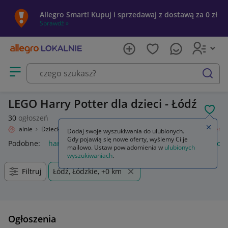
Allegro Smart! Kupuj i sprzedawaj z dostawą za 0 zł
Sprawdź »
Otwórz menu z kategoriami
szukaj
LEGO Harry Potter dla dzieci - Łódź
POL
30
ogłoszeń
Zamkn
gro Lokalnie
Dziecko
Zabawki
Klocki
LEGO
Zestawy
Harry Potter
Dodaj swoje wyszukiwania do ulubionych.
Gdy pojawią się nowe oferty, wyślemy Ci je
Podobne:
harry potter
lego harry potter
różdżka harry pott
mailowo. Ustaw powiadomienia w
ulubionych
wyszukiwaniach
.
Filtruj
Łódź, Łódzkie, +0 km
Ogłoszenia