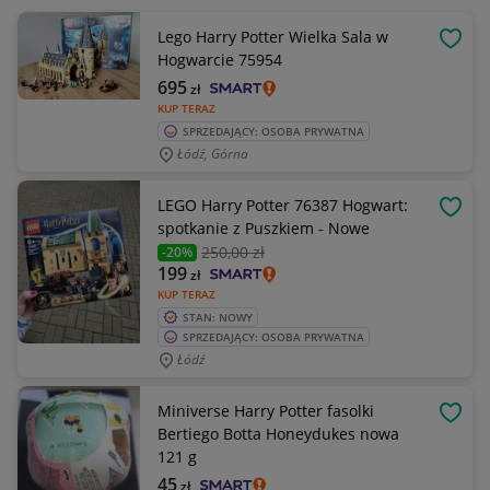
Lego Harry Potter Wielka Sala w
OBSE
Hogwarcie 75954
695
zł
KUP TERAZ
SPRZEDAJĄCY: OSOBA PRYWATNA
Łódź, Górna
LEGO Harry Potter 76387 Hogwart:
OBSE
spotkanie z Puszkiem - Nowe
250
,00 zł
-20%
199
zł
KUP TERAZ
STAN: NOWY
SPRZEDAJĄCY: OSOBA PRYWATNA
Łódź
Miniverse Harry Potter fasolki
OBSE
Bertiego Botta Honeydukes nowa
121 g
45
zł