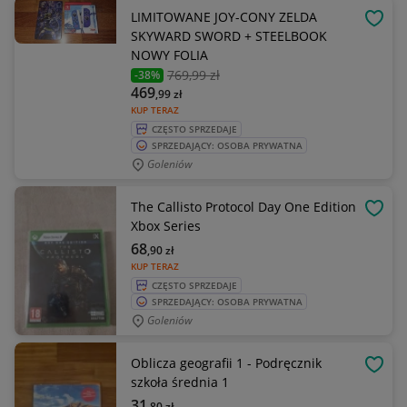
LIMITOWANE JOY-CONY ZELDA
OBSE
SKYWARD SWORD + STEELBOOK
NOWY FOLIA
769
,99 zł
-38%
469
,99
zł
KUP TERAZ
CZĘSTO SPRZEDAJE
SPRZEDAJĄCY: OSOBA PRYWATNA
Goleniów
The Callisto Protocol Day One Edition
OBSE
Xbox Series
68
,90
zł
KUP TERAZ
CZĘSTO SPRZEDAJE
SPRZEDAJĄCY: OSOBA PRYWATNA
Goleniów
Oblicza geografii 1 - Podręcznik
OBSE
szkoła średnia 1
31
,80
zł