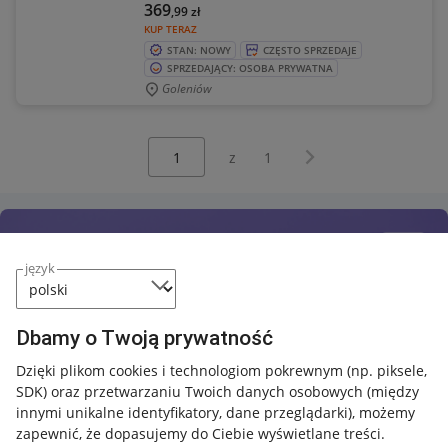
369
,99
zł
KUP TERAZ
STAN: NOWY
CZĘSTO SPRZEDAJE
SPRZEDAJĄCY: OSOBA PRYWATNA
Goleniów
Wybierz stronę:
Następna strona
z
1
język
Dbamy o Twoją prywatność
Dzięki plikom cookies i technologiom pokrewnym
(np. piksele,
SDK)
oraz przetwarzaniu Twoich danych osobowych
(między
innymi unikalne identyfikatory, dane przeglądarki)
, możemy
zapewnić, że dopasujemy do Ciebie wyświetlane treści.