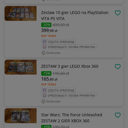
Zestaw 10 gier LEGO na PlayStation
OBSE
VITA PS VITA
499
,99 zł
-20%
399
,99
zł
KUP TERAZ
CZĘSTO SPRZEDAJE
SPRZEDAJĄCY: OSOBA PRYWATNA
Goleniów
ZESTAW 3 gier LEGO Xbox 360
OBSE
195
,60 zł
-15%
165
,60
zł
KUP TERAZ
CZĘSTO SPRZEDAJE
SPRZEDAJĄCY: OSOBA PRYWATNA
Goleniów
Star Wars: The Force Unleashed
OBSE
ZESTAW 2 GIER XBOX 360
199
,20 zł
-10%