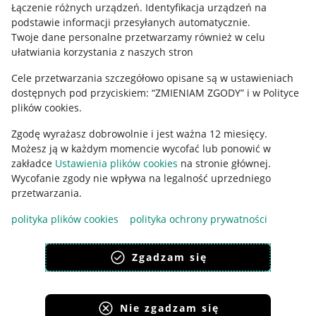
Regulamin
Łączenie różnych urządzeń
.
Identyfikacja urządzeń na
podstawie informacji przesyłanych automatycznie
.
Polityka plików "cookies"
Twoje dane personalne przetwarzamy również w celu
ułatwiania korzystania z naszych stron
Ustawienia plików "cookies"
Cele przetwarzania szczegółowo opisane są w ustawieniach
Udostępnianie lokalizacji
dostępnych pod przyciskiem: “ZMIENIAM ZGODY” i w Polityce
Informacje dla Aktu o Usługach Cyfrowych
plików cookies.
Zgodę wyrażasz dobrowolnie i jest ważna 12 miesięcy.
Pobierz aplikację
Możesz ją w każdym momencie wycofać lub ponowić w
zakładce
Ustawienia plików cookies
na stronie głównej.
Wycofanie zgody nie wpływa na legalność uprzedniego
przetwarzania.
polityka plików cookies
polityka ochrony prywatności
Zgadzam się
Nie zgadzam się
Korzystanie z serwisu oznacza akceptację
regulaminu
.