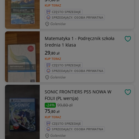
KUP TERAZ
CZĘSTO SPRZEDAJE
SPRZEDAJĄCY: OSOBA PRYWATNA
Goleniów
Matematyka 1 - Podręcznik szkoła
OBSE
średnia 1 klasa
29
,80
zł
KUP TERAZ
CZĘSTO SPRZEDAJE
SPRZEDAJĄCY: OSOBA PRYWATNA
Goleniów
SONIC FRONTIERS PS5 NOWA W
OBSE
FOLII (PL wersja)
99
,80 zł
-24%
75
,80
zł
KUP TERAZ
CZĘSTO SPRZEDAJE
SPRZEDAJĄCY: OSOBA PRYWATNA
Goleniów