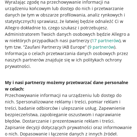
Wyrażając zgodę na przechowywanie informacji na
urządzeniu końcowym lub dostęp do nich i przetwarzanie
danych (w tym w obszarze profilowania, analiz rynkowych i
statystycznych) sprawiasz, że łatwiej będzie odnaleźć Ci w
Allegro dokładnie to, czego szukasz i potrzebujesz.
Administratorem Twoich danych osobowych będzie Allegro a
w niektórych przypadkach nasi partnerzy (
17
partnerów
), w
tym tzw. “Zaufani Partnerzy IAB Europe” (
9
partnerów
).
Przydatne informacje
Informacja o celach przetwarzania danych osobowych przez
naszych partnerów znajduje się w ich politykach ochrony
prywatności.
Jak to działa
Napisz do nas
My i nasi partnerzy możemy przetwarzać dane personalne
w celach:
Allegro Gadane dla sprzedających
Przechowywanie informacji na urządzeniu lub dostęp do
Allegro Gadane dla kupujących
nich
.
Spersonalizowane reklamy i treści, pomiar reklam i
treści, badanie odbiorców i ulepszanie usług
.
Zapewnienie
Mapa miejscowości
bezpieczeństwa, zapobieganie oszustwom i naprawianie
błędów
.
Dostarczanie i prezentowanie reklam i treści
.
Informacje prawne
Zapisanie decyzji dotyczących prywatności oraz informowanie
o nich
.
Dopasowanie i łączenie danych z innych źródeł
.