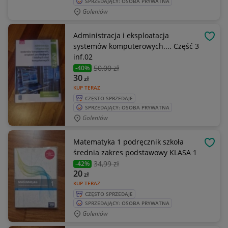
SPRZEDAJĄCY: OSOBA PRYWATNA
Goleniów
Administracja i eksploatacja
OBSE
systemów komputerowych.... Część 3
inf.02
50
,00 zł
-40%
30
zł
KUP TERAZ
CZĘSTO SPRZEDAJE
SPRZEDAJĄCY: OSOBA PRYWATNA
Goleniów
Matematyka 1 podręcznik szkoła
OBSE
średnia zakres podstawowy KLASA 1
34
,99 zł
-42%
20
zł
KUP TERAZ
CZĘSTO SPRZEDAJE
SPRZEDAJĄCY: OSOBA PRYWATNA
Goleniów