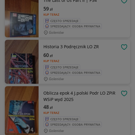
The Last of Us Part II | PS4
OBSE
59
zł
KUP TERAZ
CZĘSTO SPRZEDAJE
SPRZEDAJĄCY: OSOBA PRYWATNA
Goleniów
Historia 3 Podręcznik LO ZR
OBSE
60
zł
KUP TERAZ
CZĘSTO SPRZEDAJE
SPRZEDAJĄCY: OSOBA PRYWATNA
Goleniów
Oblicza epok 4 J.polski Podr LO ZPiR
OBSE
WSiP wyd 2025
48
zł
KUP TERAZ
CZĘSTO SPRZEDAJE
SPRZEDAJĄCY: OSOBA PRYWATNA
Goleniów