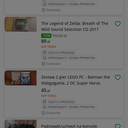
SPRZEDAJĄCY: OSOBA PRYWATNA
Goleniów
The Legend of Zelda: Breath of The
OBSE
Wild Sound Selection CD 2017
99
,00 zł
-10%
89
zł
KUP TERAZ
CZĘSTO SPRZEDAJE
SPRZEDAJĄCY: OSOBA PRYWATNA
Goleniów
Zestaw 2 gier LEGO PC - Batman the
OBSE
Videgogame, 2 DC Super Heros
45
zł
KUP TERAZ
CZĘSTO SPRZEDAJE
SPRZEDAJĄCY: OSOBA PRYWATNA
Goleniów
Podstawki/uchwyt na konsole