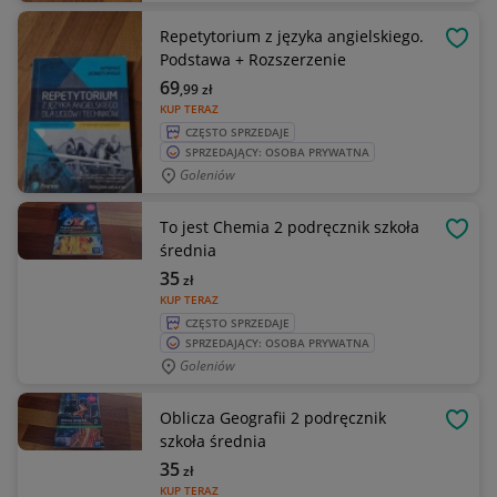
Repetytorium z języka angielskiego.
OBSE
Podstawa + Rozszerzenie
69
,99
zł
KUP TERAZ
CZĘSTO SPRZEDAJE
SPRZEDAJĄCY: OSOBA PRYWATNA
Goleniów
To jest Chemia 2 podręcznik szkoła
OBSE
średnia
35
zł
KUP TERAZ
CZĘSTO SPRZEDAJE
SPRZEDAJĄCY: OSOBA PRYWATNA
Goleniów
Oblicza Geografii 2 podręcznik
OBSE
szkoła średnia
35
zł
KUP TERAZ