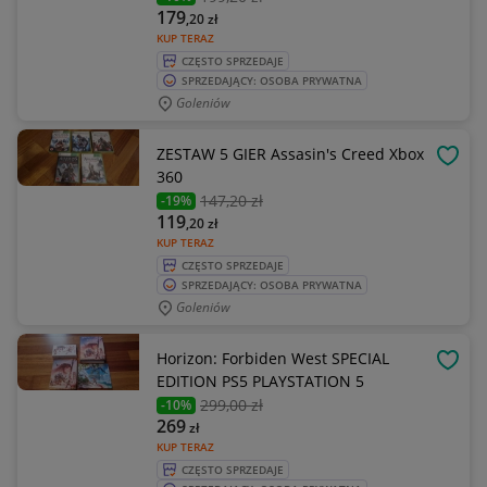
179
,20
zł
KUP TERAZ
CZĘSTO SPRZEDAJE
SPRZEDAJĄCY: OSOBA PRYWATNA
Goleniów
ZESTAW 5 GIER Assasin's Creed Xbox
OBSE
360
147
,20 zł
-19%
119
,20
zł
KUP TERAZ
CZĘSTO SPRZEDAJE
SPRZEDAJĄCY: OSOBA PRYWATNA
Goleniów
Horizon: Forbiden West SPECIAL
OBSE
EDITION PS5 PLAYSTATION 5
299
,00 zł
-10%
269
zł
KUP TERAZ
CZĘSTO SPRZEDAJE