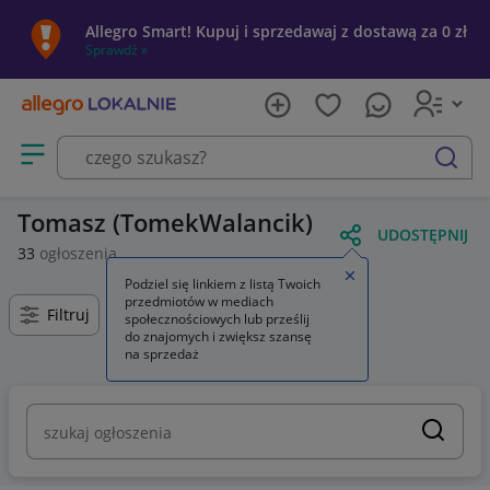
Allegro Smart! Kupuj i sprzedawaj z dostawą za 0 zł
Sprawdź »
Otwórz menu z kategoriami
szukaj
Tomasz (TomekWalancik)
UDOSTĘPNIJ
33
ogłoszenia
Zamknij wskazówkę
Podziel się linkiem z listą Twoich
przedmiotów w mediach
Filtruj
społecznościowych lub prześlij
do znajomych i zwiększ szansę
na sprzedaż
szukaj ogłoszenia