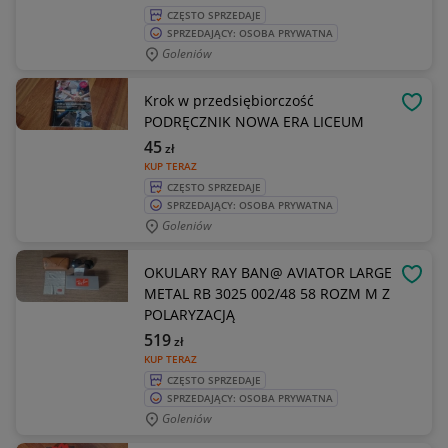
CZĘSTO SPRZEDAJE
SPRZEDAJĄCY: OSOBA PRYWATNA
Goleniów
Krok w przedsiębiorczość
OBSE
PODRĘCZNIK NOWA ERA LICEUM
45
zł
KUP TERAZ
CZĘSTO SPRZEDAJE
SPRZEDAJĄCY: OSOBA PRYWATNA
Goleniów
OKULARY RAY BAN@ AVIATOR LARGE
OBSE
METAL RB 3025 002/48 58 ROZM M Z
POLARYZACJĄ
519
zł
KUP TERAZ
CZĘSTO SPRZEDAJE
SPRZEDAJĄCY: OSOBA PRYWATNA
Goleniów