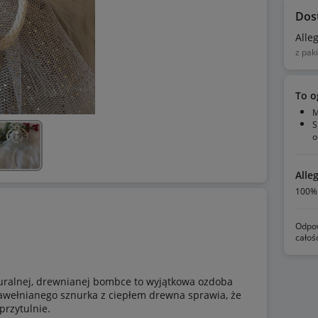
Dos
Alle
z pak
To o
M
S
o
Alle
100% 
Odpow
całoś
uralnej, drewnianej bombce to wyjątkowa ozdoba
bawełnianego sznurka z ciepłem drewna sprawia, że
przytulnie.