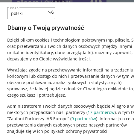
język
Dbamy o Twoją prywatność
Dzięki plikom cookies i technologiom pokrewnym
(np. piksele, 
oraz przetwarzaniu Twoich danych osobowych
(między innymi
unikalne identyfikatory, dane przeglądarki)
, możemy zapewnić, 
dopasujemy do Ciebie wyświetlane treści.
Wyrażając zgodę na przechowywanie informacji na urządzeniu
końcowym lub dostęp do nich i przetwarzanie danych (w tym w
obszarze profilowania, analiz rynkowych i statystycznych)
sprawiasz, że łatwiej będzie odnaleźć Ci w Allegro dokładnie to,
czego szukasz i potrzebujesz.
Przydatne informacje
Informacje p
Administratorem Twoich danych osobowych będzie Allegro a w
niektórych przypadkach nasi partnerzy (
17
partnerów
), w tym t
Jak to działa
Regulamin
“Zaufani Partnerzy IAB Europe” (
9
partnerów
). Informacja o cel
Napisz do nas
Polityka plików
przetwarzania danych osobowych przez naszych partnerów
znajduje się w ich politykach ochrony prywatności.