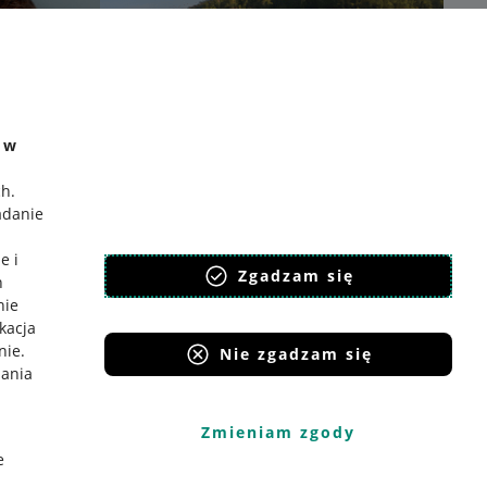
e w
ch
.
adanie
e i
Zgadzam się
h
nie
ikacja
nie
.
Nie zgadzam się
iania
Zmieniam zgody
e