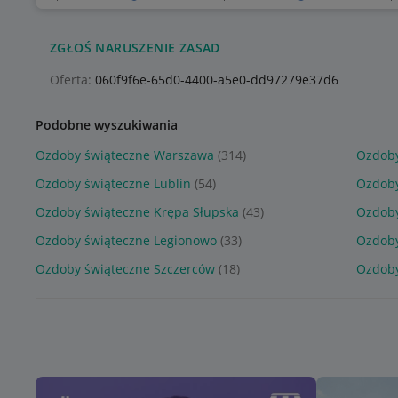
ZGŁOŚ NARUSZENIE ZASAD
Oferta:
060f9f6e-65d0-4400-a5e0-dd97279e37d6
Podobne wyszukiwania
Ozdoby świąteczne Warszawa
(314)
Ozdoby
Ozdoby świąteczne Lublin
(54)
Ozdoby
Ozdoby świąteczne Krępa Słupska
(43)
Ozdoby
Ozdoby świąteczne Legionowo
(33)
Ozdoby
Ozdoby świąteczne Szczerców
(18)
Ozdoby