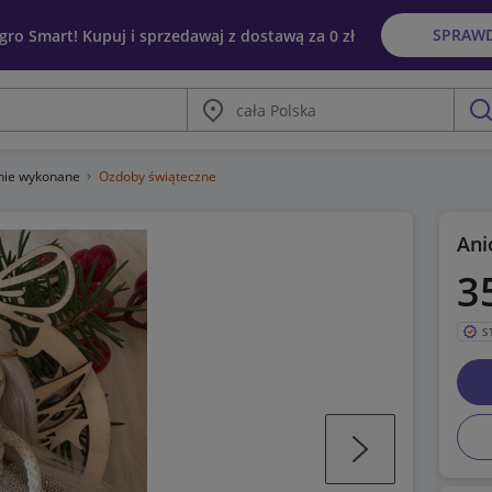
SPRAW
egro Smart! Kupuj i sprzedawaj z dostawą za 0 zł
Miasto
szu
znie wykonane
Ozdoby świąteczne
Ani
3
S