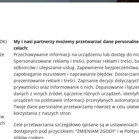
SDK)
My i nasi partnerzy możemy przetwarzać dane personaln
celach:
że
Przechowywanie informacji na urządzeniu lub dostęp do ni
Spersonalizowane reklamy i treści, pomiar reklam i treści, b
odbiorców i ulepszanie usług
.
Zapewnienie bezpieczeństwa,
zapobieganie oszustwom i naprawianie błędów
.
Dostarczani
prezentowanie reklam i treści
.
Zapisanie decyzji dotyczącyc
prywatności oraz informowanie o nich
.
Dopasowanie i łącze
danych z innych źródeł
.
Łączenie różnych urządzeń
.
Identyf
urządzeń na podstawie informacji przesyłanych automatycz
rawne
Pobierz aplikację
Twoje dane personalne przetwarzamy również w celu ułatw
korzystania z naszych stron
zw.
ach
Cele przetwarzania szczegółowo opisane są w ustawieniach
 "cookies"
dostępnych pod przyciskiem: “ZMIENIAM ZGODY” i w Polityc
plików cookies.