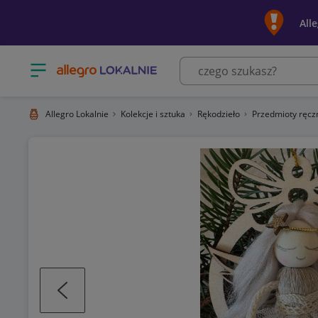
All
Otwórz menu z kategoriami
Allegro Lokalnie
Kolekcje i sztuka
Rękodzieło
Przedmioty ręc