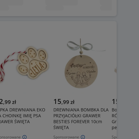
2
15
15
,
99
zł
,
99
zł
zł
APKA DREWNIANA EKO
DREWNIANA BOMBKA DLA
Bombka z im
 CHOINKĘ IMIĘ PSA
PRZYJACIÓŁKI GRAWER
RÓŻNE WZOR
RAWER ŚWIĘTA
BESTIES FOREVER 10cm
Grzeczności
ŚWIĘTA
perosnalizo
onsorowane
Sponsorowane
Sponsorowane