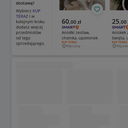
dostawą?
Wybierz
KUP
Obserwuj
TERAZ
i w
Aktualna cena
Aktualn
60
25
,
00
zł
,
00
kolejnym kroku
dodasz więcej
Aniołki zestaw,
Aniołek 
przedmiotów
choinka, upominek
święta,
od tego
RODZAJ OFERTY:
KUP TERAZ
RODZAJ OF
KUP TERAZ
sprzedającego.
Klęczany
Klęcza
Miejscowość
Miejsco