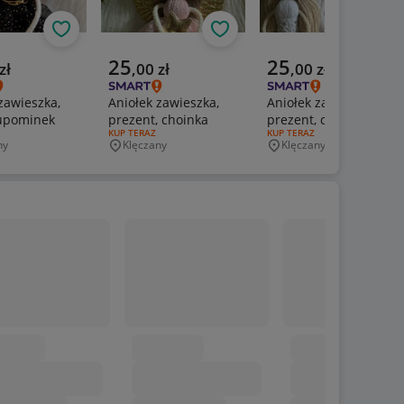
Obserwuj
Obserwuj
Obs
a cena
Aktualna cena
Aktualna cena
25
25
zł
,
00
zł
,
00
zł
zawieszka,
Aniołek zawieszka,
Aniołek zawieszka,
 upominek
prezent, choinka
prezent, choinka
ERTY:
RODZAJ OFERTY:
KUP TERAZ
RODZAJ OFERTY:
KUP TERAZ
ny
Klęczany
Klęczany
wość
Miejscowość
Miejscowość