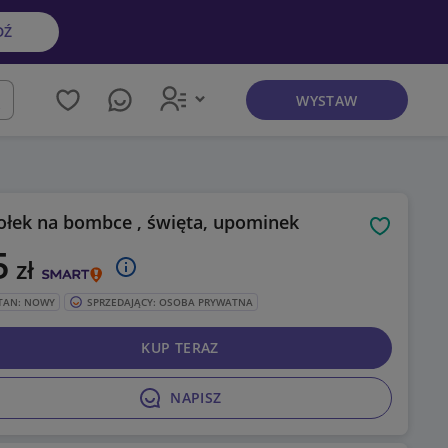
DŹ
WYSTAW
kaj
ołek na bombce , święta, upominek
Obserwuj
5
zł
TAN: NOWY
SPRZEDAJĄCY: OSOBA PRYWATNA
KUP TERAZ
NAPISZ