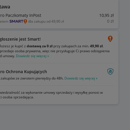
tawa
gro Paczkomaty InPost
10
,95
zł
0
zł
ietem
dla zakupu od 49,90 zł
głoszenie jest Smart!
ożesz je kupić z
dostawą za 0 zł
przy zakupach za min.
49,90 zł
.
przedaje osoba prywatna, więc nie przysługuje Ci prawo odstąpienia
d umowy.
Dowiedz się więcej »
gro Ochrona Kupujących
zakupów ze zwrotem pieniędzy do 48h.
Dowiedz się więcej »
iedzialność za wykonanie umowy sprzedaży i wysyłkę ponosi w
ci osoba sprzedająca.