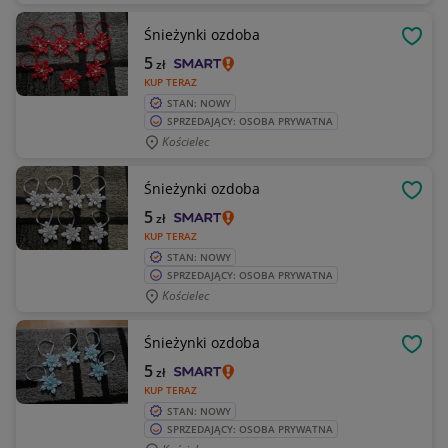
Śnieżynki ozdoba
OBSE
5
zł
KUP TERAZ
STAN: NOWY
SPRZEDAJĄCY: OSOBA PRYWATNA
Kościelec
Śnieżynki ozdoba
OBSE
5
zł
KUP TERAZ
STAN: NOWY
SPRZEDAJĄCY: OSOBA PRYWATNA
Kościelec
Śnieżynki ozdoba
OBSE
5
zł
KUP TERAZ
STAN: NOWY
SPRZEDAJĄCY: OSOBA PRYWATNA