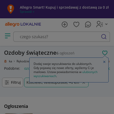
Allegro Smart! Kupuj i sprzedawaj z dostawą za 0 zł
Sprawdź »
Otwórz menu z kategoriami
szukaj
Ozdoby świąteczne
6
ogłoszeń
POL
e i sztuka
Rękodzieło
Przedmioty ręcznie wykonane
Ozdoby świąteczne
Zamkn
Dodaj swoje wyszukiwania do ulubionych.
Gdy pojawią się nowe oferty, wyślemy Ci je
Podobne:
ozdoby świąteczne
ozdoby świąteczne boże narod
mailowo. Ustaw powiadomienia w
ulubionych
wyszukiwaniach
.
Filtruj
Kościelec, Wielkopolskie, +0 km
Ogłoszenia