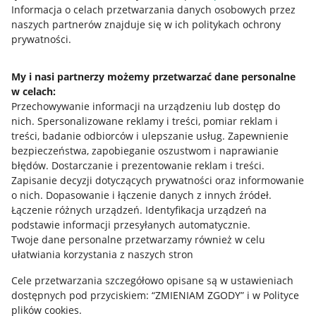
Przydatne informacje
Informacja o celach przetwarzania danych osobowych przez
naszych partnerów znajduje się w ich politykach ochrony
prywatności.
Jak to działa
Napisz do nas
My i nasi partnerzy możemy przetwarzać dane personalne
w celach:
Allegro Gadane dla sprzedających
Przechowywanie informacji na urządzeniu lub dostęp do
Allegro Gadane dla kupujących
nich
.
Spersonalizowane reklamy i treści, pomiar reklam i
treści, badanie odbiorców i ulepszanie usług
.
Zapewnienie
Mapa miejscowości
bezpieczeństwa, zapobieganie oszustwom i naprawianie
błędów
.
Dostarczanie i prezentowanie reklam i treści
.
Informacje prawne
Zapisanie decyzji dotyczących prywatności oraz informowanie
o nich
.
Dopasowanie i łączenie danych z innych źródeł
.
Regulamin
Łączenie różnych urządzeń
.
Identyfikacja urządzeń na
podstawie informacji przesyłanych automatycznie
.
Polityka plików "cookies"
Twoje dane personalne przetwarzamy również w celu
ułatwiania korzystania z naszych stron
Ustawienia plików "cookies"
Cele przetwarzania szczegółowo opisane są w ustawieniach
Udostępnianie lokalizacji
dostępnych pod przyciskiem: “ZMIENIAM ZGODY” i w Polityce
Informacje dla Aktu o Usługach Cyfrowych
plików cookies.