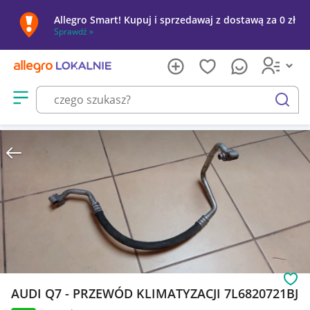
Allegro Smart! Kupuj i sprzedawaj z dostawą za 0 zł
Sprawdź »
Otwórz menu z kategoriami
szukaj
Obs
AUDI Q7 - PRZEWÓD KLIMATYZACJI 7L6820721BJ