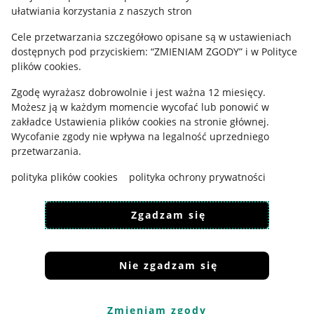
ułatwiania korzystania z naszych stron
Cele przetwarzania szczegółowo opisane są w ustawieniach
dostępnych pod przyciskiem: “ZMIENIAM ZGODY” i w Polityce
plików cookies.
Zgodę wyrażasz dobrowolnie i jest ważna 12 miesięcy.
Korzystanie z serwisu oznacza akceptację
regulaminu
.
Możesz ją w każdym momencie wycofać lub ponowić w
zakładce
Ustawienia plików cookies
na stronie głównej.
Wycofanie zgody nie wpływa na legalność uprzedniego
przetwarzania.
polityka plików cookies
polityka ochrony prywatności
Zgadzam się
Nie zgadzam się
Zmieniam zgody