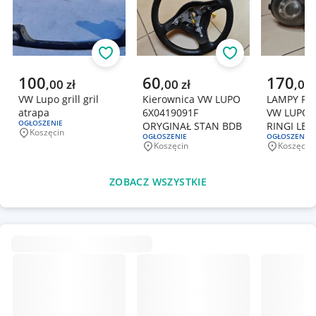
Obserwuj
Obserwuj
Aktualna cena
Aktualna cena
Aktualna 
100
60
170
,
00
zł
,
00
zł
,
00
VW Lupo grill gril
Kierownica VW LUPO
LAMPY RE
atrapa
6X0419091F
VW LUPO 
RODZAJ OFERTY:
OGŁOSZENIE
ORYGINAŁ STAN BDB
RINGI LED
Koszęcin
Miejscowość
RODZAJ OFERTY:
OGŁOSZENIE
RODZAJ OFERT
OGŁOSZENIE
Koszęcin
Koszęcin
Miejscowość
Miejscowo
ZOBACZ WSZYSTKIE
Podobne oferty
ZOBACZ WSZYSTKIE