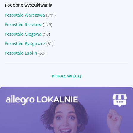
Oferta:
14c93d4b-b287-4126-83cd-15d7d6ee483c
Podobne wyszukiwania
Pozostałe Warszawa
(341)
Pozostałe Raszków
(129)
Pozostałe Głogowa
(98)
Pozostałe Bydgoszcz
(61)
Pozostałe Lublin
(58)
POKAŻ WIĘCEJ