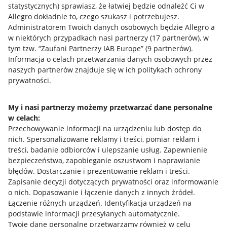
statystycznych) sprawiasz, że łatwiej będzie odnaleźć Ci w
Allegro Gadane dla kupujących
Allegro dokładnie to, czego szukasz i potrzebujesz.
Administratorem Twoich danych osobowych będzie Allegro a
Mapa miejscowości
w niektórych przypadkach nasi partnerzy (
17
partnerów
), w
tym tzw. “Zaufani Partnerzy IAB Europe” (
9
partnerów
).
Informacje prawne
Informacja o celach przetwarzania danych osobowych przez
naszych partnerów znajduje się w ich politykach ochrony
Regulamin
prywatności.
Polityka plików "cookies"
My i nasi partnerzy możemy przetwarzać dane personalne
Ustawienia plików "cookies"
w celach:
Udostępnianie lokalizacji
Przechowywanie informacji na urządzeniu lub dostęp do
nich
.
Spersonalizowane reklamy i treści, pomiar reklam i
Informacje dla Aktu o Usługach Cyfrowych
treści, badanie odbiorców i ulepszanie usług
.
Zapewnienie
bezpieczeństwa, zapobieganie oszustwom i naprawianie
Pobierz aplikację
błędów
.
Dostarczanie i prezentowanie reklam i treści
.
Zapisanie decyzji dotyczących prywatności oraz informowanie
o nich
.
Dopasowanie i łączenie danych z innych źródeł
.
Łączenie różnych urządzeń
.
Identyfikacja urządzeń na
podstawie informacji przesyłanych automatycznie
.
Twoje dane personalne przetwarzamy również w celu