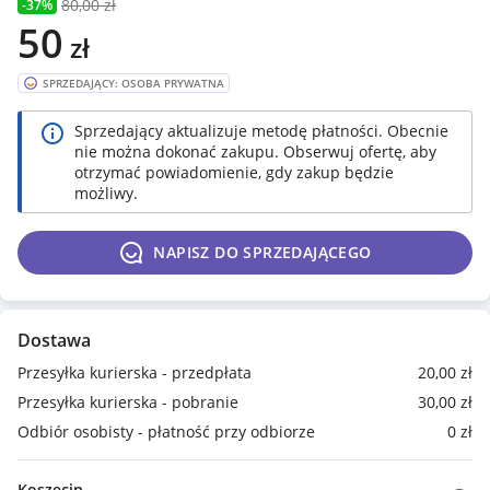
80
,00 zł
-37%
50
zł
SPRZEDAJĄCY: OSOBA PRYWATNA
Sprzedający aktualizuje metodę płatności. Obecnie
nie można dokonać zakupu. Obserwuj ofertę, aby
otrzymać powiadomienie, gdy zakup będzie
możliwy.
NAPISZ DO SPRZEDAJĄCEGO
Dostawa
Przesyłka kurierska - przedpłata
20
,00
zł
Przesyłka kurierska - pobranie
30
,00
zł
Odbiór osobisty - płatność przy odbiorze
0
zł
Koszęcin