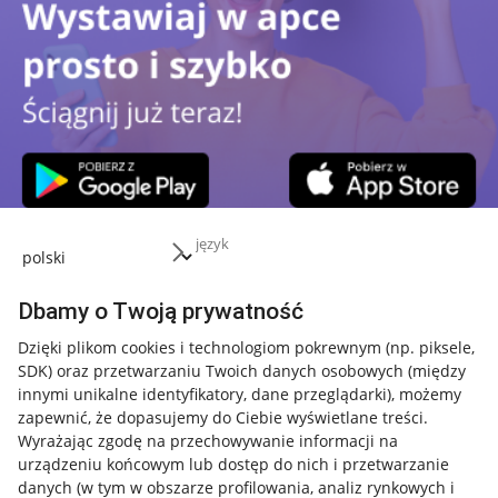
język
Dbamy o Twoją prywatność
Dzięki plikom cookies i technologiom pokrewnym
(np. piksele,
Przydatne informacje
SDK)
oraz przetwarzaniu Twoich danych osobowych
(między
innymi unikalne identyfikatory, dane przeglądarki)
, możemy
Jak to działa
zapewnić, że dopasujemy do Ciebie wyświetlane treści.
Napisz do nas
Wyrażając zgodę na przechowywanie informacji na
urządzeniu końcowym lub dostęp do nich i przetwarzanie
Allegro Gadane dla sprzedających
danych (w tym w obszarze profilowania, analiz rynkowych i