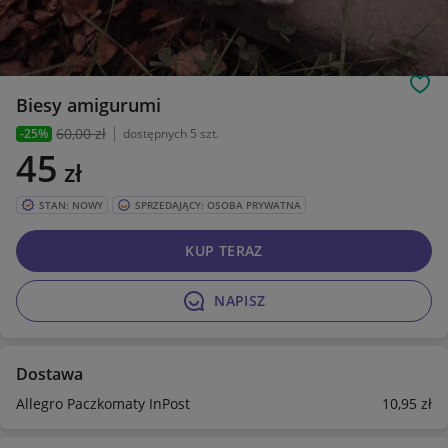
Obs
Biesy amigurumi
60
,00 zł
-25%
dostępnych 5 szt.
45
zł
STAN: NOWY
SPRZEDAJĄCY: OSOBA PRYWATNA
KUP TERAZ
NAPISZ
Dostawa
Allegro Paczkomaty InPost
10
,95
zł