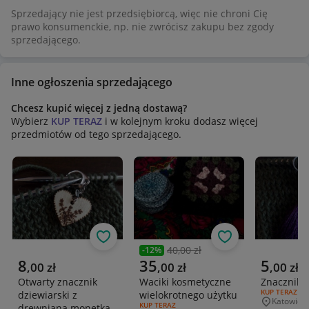
Sprzedający nie jest przedsiębiorcą, więc nie chroni Cię
prawo konsumenckie, np. nie zwrócisz zakupu bez zgody
sprzedającego.
Inne ogłoszenia sprzedającego
Chcesz kupić więcej z jedną dostawą?
Wybierz
KUP TERAZ
i w kolejnym kroku dodasz więcej
przedmiotów od tego sprzedającego.
Obserwuj
Obserwuj
40,00 zł
-
12
%
Poprzednia cena
Aktualna cena
Aktualna cena
Aktualna 
8
35
5
,
00
zł
,
00
zł
,
00
zł
Otwarty znacznik
Waciki kosmetyczne
Znacznik d
RODZAJ OFERT
KUP TERAZ
dziewiarski z
wielokrotnego użytku
Katowice
Miejscowo
RODZAJ OFERTY:
KUP TERAZ
drewnianą monetką