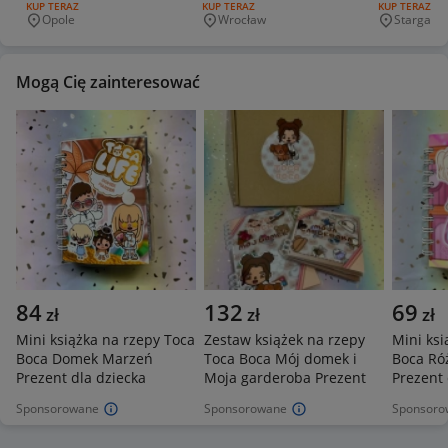
RODZAJ OFERTY:
KUP TERAZ
RODZAJ OFERTY:
KUP TERAZ
RODZAJ OFERT
KUP TERAZ
(Noble Collection)
szt
Opole
Wrocław
Stargard
Miejscowość
Miejscowość
Miejscowo
Mogą Cię zainteresować
84
132
69
zł
zł
zł
Mini książka na rzepy Toca
Zestaw książek na rzepy
Mini ksi
Boca Domek Marzeń
Toca Boca Mój domek i
Boca Ró
Prezent dla dziecka
Moja garderoba Prezent
Prezent 
Sponsorowane
Sponsorowane
Sponsoro