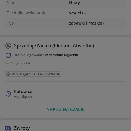
-Czarny
Stan
Nowy
-Rudy z szarym
Technika wykonania
szydełko
-Szary z czarnym
Typ
zabawki i maskotki
Sprzedaje
Nicola (Plenum_Absinthii)
Ostatnie logowanie:
W ostatnim tygodniu
Na Allegro od 4 lat
SPRZEDAJĄCY: OSOBA PRYWATNA
Katowice
woj.
śląskie
NAPISZ NA CZACIE
Zwroty