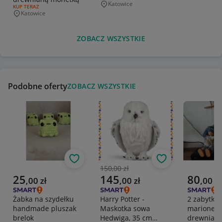
Katowice
Miejscowość
RODZAJ OFERTY:
KUP TERAZ
Katowice
Miejscowość
ZOBACZ WSZYSTKIE
Podobne oferty
ZOBACZ WSZYSTKIE
Obserwuj
Obserwuj
150,00 zł
Poprzednia cena
Aktualna cena
Aktualna cena
Aktualna 
25
145
80
,
00
zł
,
00
zł
,
00
zł
Żabka na szydełku
Harry Potter -
2 zabytkow
handmade pluszak
Maskotka sowa
marionetk
brelok
Hedwiga, 35 cm
drewniane