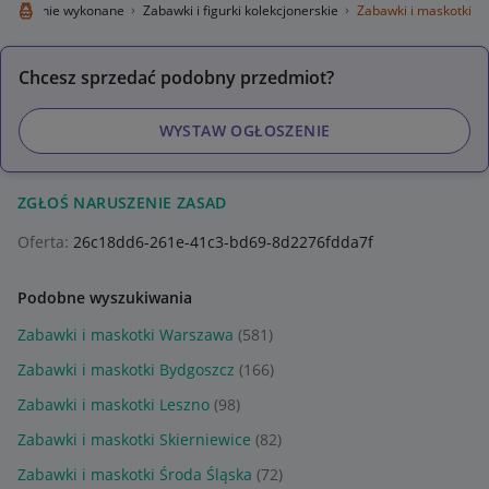
ty ręcznie wykonane
Zabawki i figurki kolekcjonerskie
Zabawki i maskotki
Chcesz sprzedać podobny przedmiot?
WYSTAW OGŁOSZENIE
ZGŁOŚ NARUSZENIE ZASAD
Oferta:
26c18dd6-261e-41c3-bd69-8d2276fdda7f
Podobne wyszukiwania
Zabawki i maskotki Warszawa
(581)
Zabawki i maskotki Bydgoszcz
(166)
Zabawki i maskotki Leszno
(98)
Zabawki i maskotki Skierniewice
(82)
Zabawki i maskotki Środa Śląska
(72)