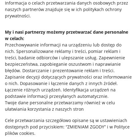
Informacja o celach przetwarzania danych osobowych przez
naszych partnerów znajduje się w ich politykach ochrony
prywatności.
Przydatne informacje
My i nasi partnerzy możemy przetwarzać dane personalne
Jak to działa
w celach:
Napisz do nas
Przechowywanie informacji na urządzeniu lub dostęp do
nich
.
Spersonalizowane reklamy i treści, pomiar reklam i
Allegro Gadane dla sprzedających
treści, badanie odbiorców i ulepszanie usług
.
Zapewnienie
bezpieczeństwa, zapobieganie oszustwom i naprawianie
Allegro Gadane dla kupujących
błędów
.
Dostarczanie i prezentowanie reklam i treści
.
Zapisanie decyzji dotyczących prywatności oraz informowanie
Mapa miejscowości
o nich
.
Dopasowanie i łączenie danych z innych źródeł
.
Łączenie różnych urządzeń
.
Identyfikacja urządzeń na
Informacje prawne
podstawie informacji przesyłanych automatycznie
.
Twoje dane personalne przetwarzamy również w celu
Regulamin
ułatwiania korzystania z naszych stron
Polityka plików "cookies"
Cele przetwarzania szczegółowo opisane są w ustawieniach
dostępnych pod przyciskiem: “ZMIENIAM ZGODY” i w Polityce
Ustawienia plików "cookies"
plików cookies.