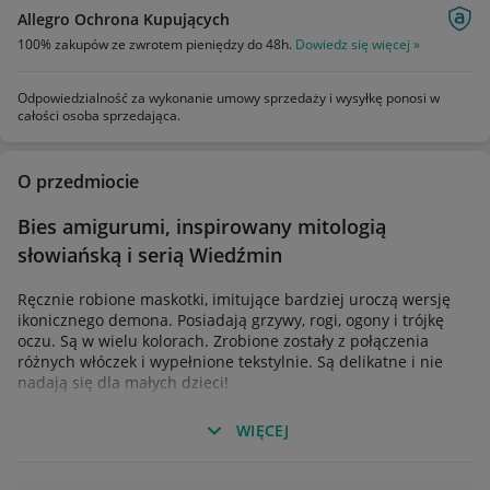
Allegro Ochrona Kupujących
100% zakupów ze zwrotem pieniędzy do 48h.
Dowiedz się więcej »
Odpowiedzialność za wykonanie umowy sprzedaży i wysyłkę ponosi w
całości osoba sprzedająca.
O przedmiocie
Bies amigurumi, inspirowany mitologią
słowiańską i serią Wiedźmin
Ręcznie robione maskotki, imitujące bardziej uroczą wersję
ikonicznego demona. Posiadają grzywy, rogi, ogony i trójkę
oczu. Są w wielu kolorach. Zrobione zostały z połączenia
różnych włóczek i wypełnione tekstylnie. Są delikatne i nie
nadają się dla małych dzieci!
Przy wyborze koloru proszę o kontakt. Dostępne kolory:
WIĘCEJ
-Biały