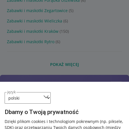
Zabawki i maskotki Porąbka Uszewska
(6)
Zabawki i maskotki Zegartowice
(5)
Zabawki i maskotki Wieliczka
(6)
Zabawki i maskotki Kraków
(150)
Zabawki i maskotki Rytro
(6)
POKAŻ WIĘCEJ
język
Dbamy o Twoją prywatność
Dzięki plikom cookies i technologiom pokrewnym
(np. piksele,
SDK)
oraz przetwarzaniu Twoich danych osobowych
(między