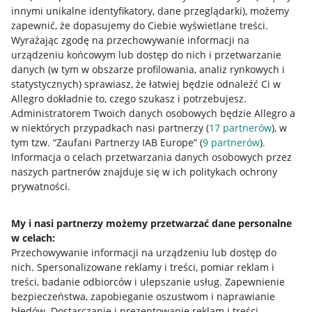
innymi unikalne identyfikatory, dane przeglądarki)
, możemy
zapewnić, że dopasujemy do Ciebie wyświetlane treści.
Wyrażając zgodę na przechowywanie informacji na
urządzeniu końcowym lub dostęp do nich i przetwarzanie
danych (w tym w obszarze profilowania, analiz rynkowych i
statystycznych) sprawiasz, że łatwiej będzie odnaleźć Ci w
Allegro dokładnie to, czego szukasz i potrzebujesz.
Administratorem Twoich danych osobowych będzie Allegro a
w niektórych przypadkach nasi partnerzy (
17
partnerów
), w
tym tzw. “Zaufani Partnerzy IAB Europe” (
9
partnerów
).
Przydatne informacje
Informacja o celach przetwarzania danych osobowych przez
naszych partnerów znajduje się w ich politykach ochrony
prywatności.
Jak to działa
Napisz do nas
My i nasi partnerzy możemy przetwarzać dane personalne
w celach:
Allegro Gadane dla sprzedających
Przechowywanie informacji na urządzeniu lub dostęp do
Allegro Gadane dla kupujących
nich
.
Spersonalizowane reklamy i treści, pomiar reklam i
treści, badanie odbiorców i ulepszanie usług
.
Zapewnienie
Mapa miejscowości
bezpieczeństwa, zapobieganie oszustwom i naprawianie
błędów
.
Dostarczanie i prezentowanie reklam i treści
.