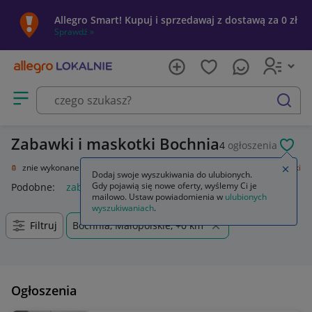
Allegro Smart! Kupuj i sprzedawaj z dostawą za 0 zł
Sprawdź »
Otwórz menu z kategoriami
szukaj
Zabawki i maskotki Bochnia
4
ogłoszenia
POL
ty ręcznie wykonane
Zabawki i figurki kolekcjonerskie
Zabawki i maskotki
Zamkn
Dodaj swoje wyszukiwania do ulubionych.
Gdy pojawią się nowe oferty, wyślemy Ci je
Podobne:
zabawki i maskotki
mailowo. Ustaw powiadomienia w
ulubionych
wyszukiwaniach
.
Filtruj
Bochnia, Małopolskie, +0 km
Ogłoszenia