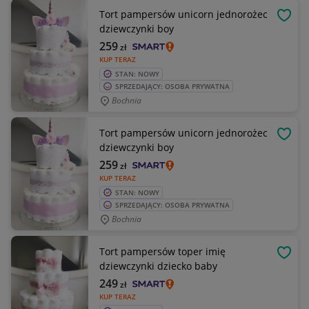
Tort pampersów unicorn jednorożec
OBSE
dziewczynki boy
259
zł
KUP TERAZ
STAN: NOWY
SPRZEDAJĄCY: OSOBA PRYWATNA
Bochnia
Tort pampersów unicorn jednorożec
OBSE
dziewczynki boy
259
zł
KUP TERAZ
STAN: NOWY
SPRZEDAJĄCY: OSOBA PRYWATNA
Bochnia
Tort pampersów toper imię
OBSE
dziewczynki dziecko baby
249
zł
KUP TERAZ