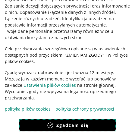
Informacje prawne
Zapisanie decyzji dotyczących prywatności oraz informowanie
o nich
.
Dopasowanie i łączenie danych z innych źródeł
.
Regulamin
Łączenie różnych urządzeń
.
Identyfikacja urządzeń na
podstawie informacji przesyłanych automatycznie
.
Polityka plików "cookies"
Twoje dane personalne przetwarzamy również w celu
ułatwiania korzystania z naszych stron
Ustawienia plików "cookies"
Cele przetwarzania szczegółowo opisane są w ustawieniach
Udostępnianie lokalizacji
dostępnych pod przyciskiem: “ZMIENIAM ZGODY” i w Polityce
Informacje dla Aktu o Usługach Cyfrowych
plików cookies.
Zgodę wyrażasz dobrowolnie i jest ważna 12 miesięcy.
Pobierz aplikację
Możesz ją w każdym momencie wycofać lub ponowić w
zakładce
Ustawienia plików cookies
na stronie głównej.
Wycofanie zgody nie wpływa na legalność uprzedniego
przetwarzania.
polityka plików cookies
polityka ochrony prywatności
Zgadzam się