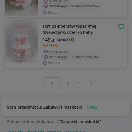
STAN: NOWY
SPRZEDAJĄCY: OSOBA PRYWATNA
Bochnia
Tort pampersów toper imię
OBSE
dziewczynki dziecko baby
149
zł
KUP TERAZ
STAN: NOWY
SPRZEDAJĄCY: OSOBA PRYWATNA
Bochnia
Wybierz stronę:
Następna strona
z
1
Stan przedmiotu: Zabawki i maskotki
Nowy
Zobacz w innej lokalizacji
"Zabawki i maskotki"