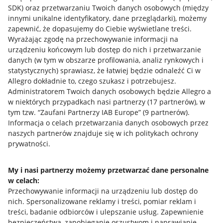
SDK)
oraz przetwarzaniu Twoich danych osobowych
(między
Napisz do nas
innymi unikalne identyfikatory, dane przeglądarki)
, możemy
Allegro Gadane dla sprzedających
zapewnić, że dopasujemy do Ciebie wyświetlane treści.
Wyrażając zgodę na przechowywanie informacji na
Allegro Gadane dla kupujących
urządzeniu końcowym lub dostęp do nich i przetwarzanie
danych (w tym w obszarze profilowania, analiz rynkowych i
Mapa miejscowości
statystycznych) sprawiasz, że łatwiej będzie odnaleźć Ci w
Allegro dokładnie to, czego szukasz i potrzebujesz.
Informacje prawne
Administratorem Twoich danych osobowych będzie Allegro a
w niektórych przypadkach nasi partnerzy (
17
partnerów
), w
Regulamin
tym tzw. “Zaufani Partnerzy IAB Europe” (
9
partnerów
).
Informacja o celach przetwarzania danych osobowych przez
Polityka plików "cookies"
naszych partnerów znajduje się w ich politykach ochrony
prywatności.
Ustawienia plików "cookies"
Udostępnianie lokalizacji
My i nasi partnerzy możemy przetwarzać dane personalne
Informacje dla Aktu o Usługach Cyfrowych
w celach:
Przechowywanie informacji na urządzeniu lub dostęp do
nich
.
Spersonalizowane reklamy i treści, pomiar reklam i
Pobierz aplikację
treści, badanie odbiorców i ulepszanie usług
.
Zapewnienie
bezpieczeństwa, zapobieganie oszustwom i naprawianie