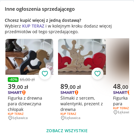
Inne ogłoszenia sprzedającego
Chcesz kupić więcej z jedną dostawą?
Wybierz
KUP TERAZ
i w kolejnym kroku dodasz więcej
przedmiotów od tego sprzedającego.
Obserwuj
Obserwuj
65,00 zł
-
40
%
Poprzednia cena
Aktualna cena
Aktualna cena
Aktualna 
39
89
48
,
00
zł
,
00
zł
,
00
zł
Figurka z drewna
Ślimaki z sercem,
Figurka o
para dziewczyna
walentynki, prezent z
para
RODZAJ OFERT
KUP TERAZ
chłopak
drewna
Łękawica
Miejscowo
RODZAJ OFERTY:
KUP TERAZ
RODZAJ OFERTY:
KUP TERAZ
Łękawica
Łękawica
Miejscowość
Miejscowość
ZOBACZ WSZYSTKIE