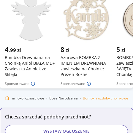
4
8
5
,
99
zł
zł
zł
Bombka Drewniana na
Ażurowa BOMBKA Z
BOMBKA
Choinkę Anioł BIAŁA MDF
IMIENIEM DREWNIANA
Zawiesz
Zawieszka Aniołek ze
zawieszka na Choinkę
ŚWIĘTA 
Sklejki
Prezen Rózne
Choinkę 
Sponsorowane
Sponsorowane
Sponsoro
iąteczne i okolicznościowe
Boże Narodzenie
Bombki i ozdoby choinkowe
Chcesz sprzedać podobny przedmiot?
WYSTAW OGŁOSZENIE