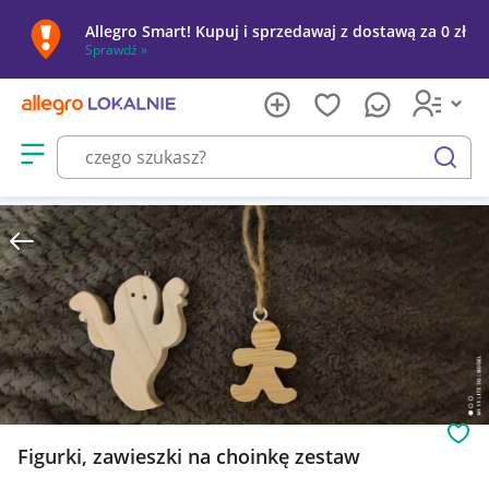
Allegro Smart! Kupuj i sprzedawaj z dostawą za 0 zł
Sprawdź »
Otwórz menu z kategoriami
szukaj
Obs
Figurki, zawieszki na choinkę zestaw