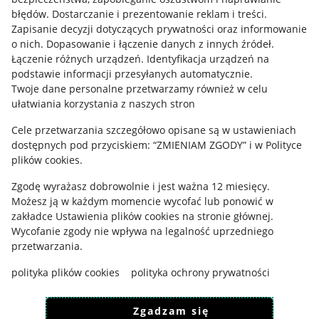
błędów
.
Dostarczanie i prezentowanie reklam i treści
.
Zapisanie decyzji dotyczących prywatności oraz informowanie
o nich
.
Dopasowanie i łączenie danych z innych źródeł
.
Łączenie różnych urządzeń
.
Identyfikacja urządzeń na
podstawie informacji przesyłanych automatycznie
.
Twoje dane personalne przetwarzamy również w celu
ułatwiania korzystania z naszych stron
Cele przetwarzania szczegółowo opisane są w ustawieniach
dostępnych pod przyciskiem: “ZMIENIAM ZGODY” i w Polityce
Korzystanie z serwisu oznacza akceptację
regulaminu
.
plików cookies.
Zgodę wyrażasz dobrowolnie i jest ważna 12 miesięcy.
Możesz ją w każdym momencie wycofać lub ponowić w
zakładce
Ustawienia plików cookies
na stronie głównej.
Wycofanie zgody nie wpływa na legalność uprzedniego
przetwarzania.
polityka plików cookies
polityka ochrony prywatności
Zgadzam się