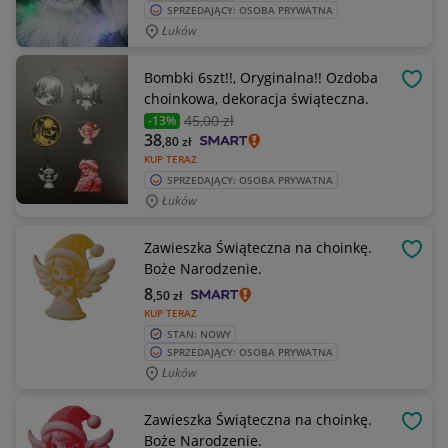
SPRZEDAJĄCY: OSOBA PRYWATNA
Łuków
Bombki 6szt!!, Oryginalna!! Ozdoba
OBSE
choinkowa, dekoracja świąteczna.
45
,00 zł
-13%
38
,80
zł
KUP TERAZ
SPRZEDAJĄCY: OSOBA PRYWATNA
Łuków
Zawieszka Świąteczna na choinkę.
OBSE
Boże Narodzenie.
8
,50
zł
KUP TERAZ
STAN: NOWY
SPRZEDAJĄCY: OSOBA PRYWATNA
Łuków
Zawieszka Świąteczna na choinkę.
OBSE
Boże Narodzenie.