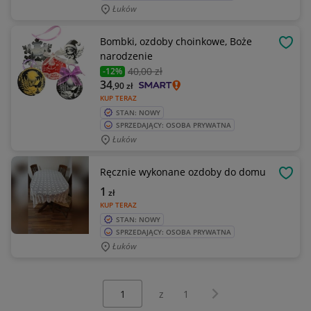
Łuków
Bombki, ozdoby choinkowe, Boże
OBSE
narodzenie
40
,00 zł
-12%
34
,90
zł
KUP TERAZ
STAN: NOWY
SPRZEDAJĄCY: OSOBA PRYWATNA
Łuków
Ręcznie wykonane ozdoby do domu
OBSE
1
zł
KUP TERAZ
STAN: NOWY
SPRZEDAJĄCY: OSOBA PRYWATNA
Łuków
Wybierz stronę:
Następna strona
z
1