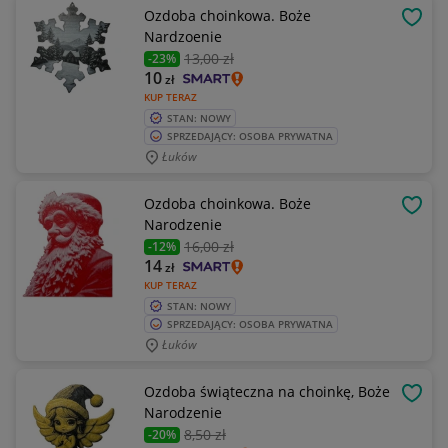
Ozdoba choinkowa. Boże
OBSE
Nardzoenie
13
,00 zł
-23%
10
zł
KUP TERAZ
STAN: NOWY
SPRZEDAJĄCY: OSOBA PRYWATNA
Łuków
Ozdoba choinkowa. Boże
OBSE
Narodzenie
16
,00 zł
-12%
14
zł
KUP TERAZ
STAN: NOWY
SPRZEDAJĄCY: OSOBA PRYWATNA
Łuków
Ozdoba świąteczna na choinkę, Boże
OBSE
Narodzenie
8
,50 zł
-20%