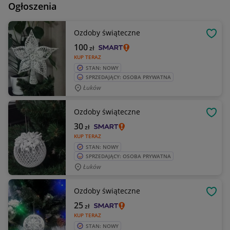
Ogłoszenia
Ozdoby świąteczne
OBSE
100
zł
KUP TERAZ
STAN: NOWY
SPRZEDAJĄCY: OSOBA PRYWATNA
Łuków
Ozdoby świąteczne
OBSE
30
zł
KUP TERAZ
STAN: NOWY
SPRZEDAJĄCY: OSOBA PRYWATNA
Łuków
Ozdoby świąteczne
OBSE
25
zł
KUP TERAZ
STAN: NOWY