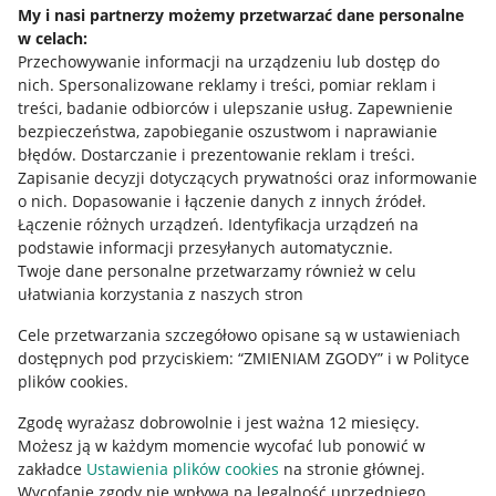
My i nasi partnerzy możemy przetwarzać dane personalne
w celach:
Allegro Gadane dla sprzedających
Przechowywanie informacji na urządzeniu lub dostęp do
Allegro Gadane dla kupujących
nich
.
Spersonalizowane reklamy i treści, pomiar reklam i
treści, badanie odbiorców i ulepszanie usług
.
Zapewnienie
Mapa miejscowości
bezpieczeństwa, zapobieganie oszustwom i naprawianie
błędów
.
Dostarczanie i prezentowanie reklam i treści
.
Informacje prawne
Zapisanie decyzji dotyczących prywatności oraz informowanie
o nich
.
Dopasowanie i łączenie danych z innych źródeł
.
Regulamin
Łączenie różnych urządzeń
.
Identyfikacja urządzeń na
podstawie informacji przesyłanych automatycznie
.
Polityka plików "cookies"
Twoje dane personalne przetwarzamy również w celu
ułatwiania korzystania z naszych stron
Ustawienia plików "cookies"
Cele przetwarzania szczegółowo opisane są w ustawieniach
Udostępnianie lokalizacji
dostępnych pod przyciskiem: “ZMIENIAM ZGODY” i w Polityce
Informacje dla Aktu o Usługach Cyfrowych
plików cookies.
Zgodę wyrażasz dobrowolnie i jest ważna 12 miesięcy.
Pobierz aplikację
Możesz ją w każdym momencie wycofać lub ponowić w
zakładce
Ustawienia plików cookies
na stronie głównej.
Wycofanie zgody nie wpływa na legalność uprzedniego