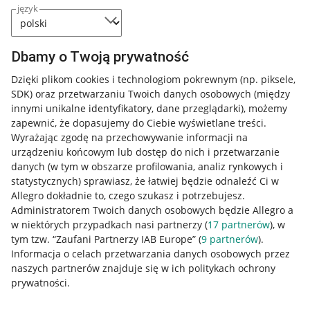
język
Dbamy o Twoją prywatność
Dzięki plikom cookies i technologiom pokrewnym
(np. piksele,
SDK)
oraz przetwarzaniu Twoich danych osobowych
(między
innymi unikalne identyfikatory, dane przeglądarki)
, możemy
zapewnić, że dopasujemy do Ciebie wyświetlane treści.
Wyrażając zgodę na przechowywanie informacji na
urządzeniu końcowym lub dostęp do nich i przetwarzanie
danych (w tym w obszarze profilowania, analiz rynkowych i
statystycznych) sprawiasz, że łatwiej będzie odnaleźć Ci w
Allegro dokładnie to, czego szukasz i potrzebujesz.
Administratorem Twoich danych osobowych będzie Allegro a
w niektórych przypadkach nasi partnerzy (
17
partnerów
), w
tym tzw. “Zaufani Partnerzy IAB Europe” (
9
partnerów
).
Przydatne informacje
Informacja o celach przetwarzania danych osobowych przez
naszych partnerów znajduje się w ich politykach ochrony
prywatności.
Jak to działa
Napisz do nas