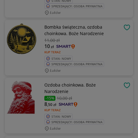
STAN: NOWY
SPRZEDAJĄCY: OSOBA PRYWATNA
Łuków
Bombka świąteczna, ozdoba
OBSE
choinkowa. Boże Narodzenie
11
,00 zł
10
zł
KUP TERAZ
STAN: NOWY
SPRZEDAJĄCY: OSOBA PRYWATNA
Łuków
Ozdoba choinkowa. Boże
OBSE
Narodzenie
10
,00 zł
-15%
8
,50
zł
KUP TERAZ
STAN: NOWY
SPRZEDAJĄCY: OSOBA PRYWATNA
Łuków