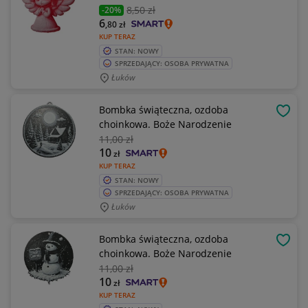
8
,50 zł
-20%
6
,80
zł
KUP TERAZ
STAN: NOWY
SPRZEDAJĄCY: OSOBA PRYWATNA
Łuków
Bombka świąteczna, ozdoba
OBSE
choinkowa. Boże Narodzenie
11
,00 zł
10
zł
KUP TERAZ
STAN: NOWY
SPRZEDAJĄCY: OSOBA PRYWATNA
Łuków
Bombka świąteczna, ozdoba
OBSE
choinkowa. Boże Narodzenie
11
,00 zł
10
zł
KUP TERAZ