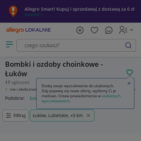
Allegro Smart! Kupuj i sprzedawaj z dostawą za 0 zł
Sprawdź »
Otwórz menu z kategoriami
szukaj
Bombki i ozdoby choinkowe -
Łuków
POL
17
ogłoszeń
Zamkn
Dodaj swoje wyszukiwania do ulubionych.
iąteczne i okolicznościowe
Boże Narodzenie
Bombki i ozdoby choinkowe
Gdy pojawią się nowe oferty, wyślemy Ci je
mailowo. Ustaw powiadomienia w
ulubionych
Podobne:
bombki i ozdoby choinkowe
wyszukiwaniach
.
Filtruj
Łuków, Lubelskie, +0 km