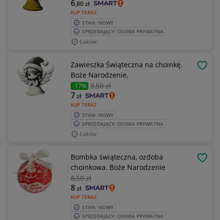
6
,80
zł
KUP TERAZ
STAN: NOWY
SPRZEDAJĄCY: OSOBA PRYWATNA
Łuków
Zawieszka Świąteczna na choinkę.
OBSE
Boże Narodzenie.
8
,50 zł
-17%
7
zł
KUP TERAZ
STAN: NOWY
SPRZEDAJĄCY: OSOBA PRYWATNA
Łuków
Bombka świąteczna, ozdoba
OBSE
choinkowa. Boże Narodzenie
8
,50 zł
8
zł
KUP TERAZ
STAN: NOWY
SPRZEDAJĄCY: OSOBA PRYWATNA