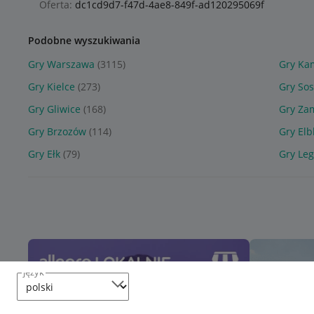
Oferta:
dc1cd9d7-f47d-4ae8-849f-ad120295069f
Podobne wyszukiwania
Gry Warszawa
(3115)
Gry Ka
Gry Kielce
(273)
Gry So
Gry Gliwice
(168)
Gry Za
Gry Brzozów
(114)
Gry Elb
Gry Ełk
(79)
Gry Le
język