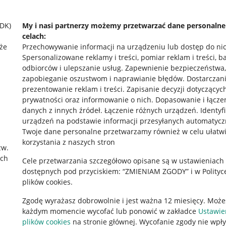
SDK)
My i nasi partnerzy możemy przetwarzać dane personaln
celach:
że
Przechowywanie informacji na urządzeniu lub dostęp do ni
Spersonalizowane reklamy i treści, pomiar reklam i treści, b
odbiorców i ulepszanie usług
.
Zapewnienie bezpieczeństwa,
zapobieganie oszustwom i naprawianie błędów
.
Dostarczani
prezentowanie reklam i treści
.
Zapisanie decyzji dotyczącyc
prywatności oraz informowanie o nich
.
Dopasowanie i łącze
danych z innych źródeł
.
Łączenie różnych urządzeń
.
Identyf
urządzeń na podstawie informacji przesyłanych automatycz
rawne
Pobierz aplikację
Twoje dane personalne przetwarzamy również w celu ułatw
korzystania z naszych stron
zw.
ach
Cele przetwarzania szczegółowo opisane są w ustawieniach
 "cookies"
dostępnych pod przyciskiem: “ZMIENIAM ZGODY” i w Polityc
plików cookies.
ów "cookies"
Zgodę wyrażasz dobrowolnie i jest ważna 12 miesięcy. Może
okalizacji
każdym momencie wycofać lub ponowić w zakładce
Ustawie
 Aktu o Usługach Cyfrowych
plików cookies
na stronie głównej. Wycofanie zgody nie wpł