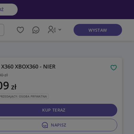
DŹ
WYSTAW
kaj
 X360 XBOX360 - NIER
Obserwuj
00 zł
09
zł
PRZEDAJĄCY: OSOBA PRYWATNA
KUP TERAZ
NAPISZ