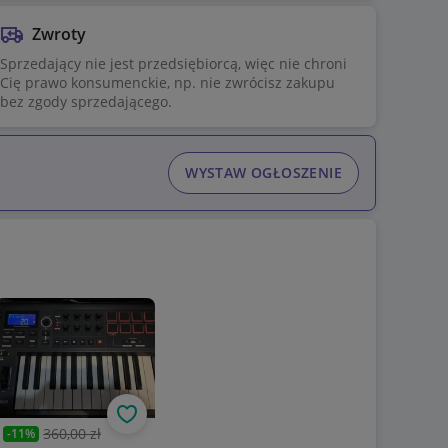
Zwroty
Sprzedający nie jest przedsiębiorcą, więc nie chroni
Cię prawo konsumenckie, np. nie zwrócisz zakupu
bez zgody sprzedającego.
WYSTAW OGŁOSZENIE
uj
Obserwuj
360,00 zł
-
11
%
Poprzednia cena