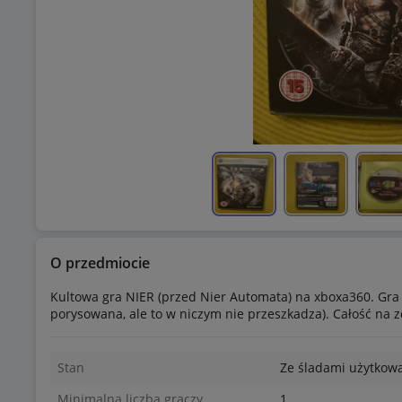
O przedmiocie
Kultowa gra NIER (przed Nier Automata) na xboxa360. Gra 
porysowana, ale to w niczym nie przeszkadza). Całość na zd
Stan
Ze śladami użytkow
Minimalna liczba graczy
1