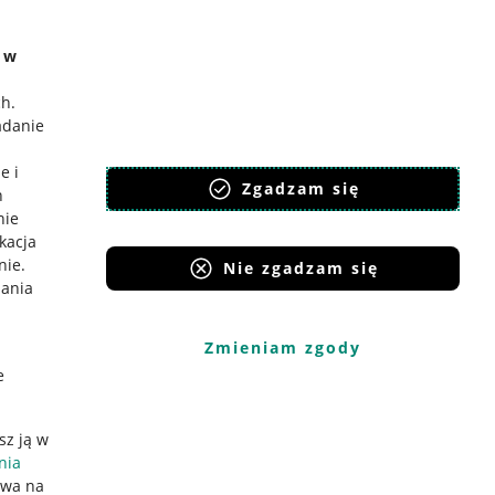
e w
ch
.
adanie
e i
Zgadzam się
h
nie
ikacja
nie
.
Nie zgadzam się
iania
Zmieniam zgody
e
sz ją w
nia
ywa na