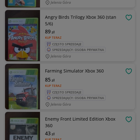
Jelenia Góra
Angry Birds Trilogy Xbox 360 (stan
OBSE
5/6)
89
zł
KUP TERAZ
CZĘSTO SPRZEDAJE
SPRZEDAJĄCY: OSOBA PRYWATNA
Jelenia Góra
Farming Simulator Xbox 360
OBSE
85
zł
KUP TERAZ
CZĘSTO SPRZEDAJE
SPRZEDAJĄCY: OSOBA PRYWATNA
Jelenia Góra
Enemy Front Limited Edition Xbox
OBSE
360
43
zł
KUP TERAZ