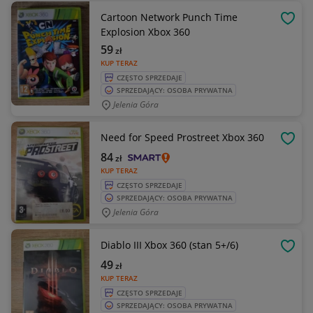
Cartoon Network Punch Time
OBSE
Explosion Xbox 360
59
zł
KUP TERAZ
CZĘSTO SPRZEDAJE
SPRZEDAJĄCY: OSOBA PRYWATNA
Jelenia Góra
Need for Speed Prostreet Xbox 360
OBSE
84
zł
KUP TERAZ
CZĘSTO SPRZEDAJE
SPRZEDAJĄCY: OSOBA PRYWATNA
Jelenia Góra
Diablo III Xbox 360 (stan 5+/6)
OBSE
49
zł
KUP TERAZ
CZĘSTO SPRZEDAJE
SPRZEDAJĄCY: OSOBA PRYWATNA