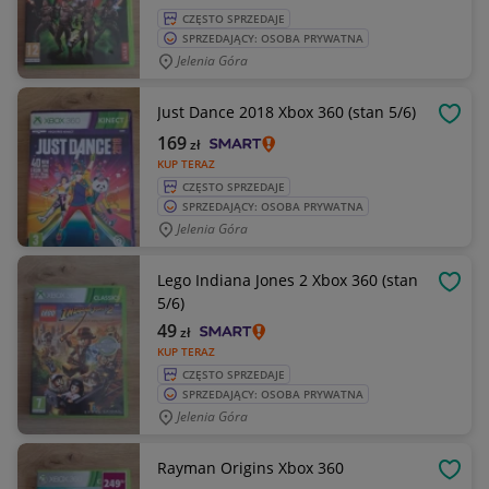
CZĘSTO SPRZEDAJE
SPRZEDAJĄCY: OSOBA PRYWATNA
Jelenia Góra
Just Dance 2018 Xbox 360 (stan 5/6)
OBSE
169
zł
KUP TERAZ
CZĘSTO SPRZEDAJE
SPRZEDAJĄCY: OSOBA PRYWATNA
Jelenia Góra
Lego Indiana Jones 2 Xbox 360 (stan
OBSE
5/6)
49
zł
KUP TERAZ
CZĘSTO SPRZEDAJE
SPRZEDAJĄCY: OSOBA PRYWATNA
Jelenia Góra
Rayman Origins Xbox 360
OBSE