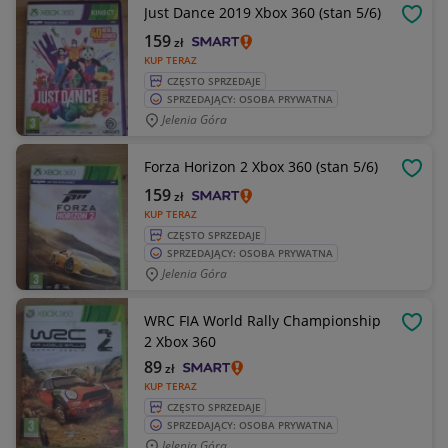
Just Dance 2019 Xbox 360 (stan 5/6)
OBSE
159
zł
KUP TERAZ
CZĘSTO SPRZEDAJE
SPRZEDAJĄCY: OSOBA PRYWATNA
Jelenia Góra
Forza Horizon 2 Xbox 360 (stan 5/6)
OBSE
159
zł
KUP TERAZ
CZĘSTO SPRZEDAJE
SPRZEDAJĄCY: OSOBA PRYWATNA
Jelenia Góra
WRC FIA World Rally Championship
OBSE
2 Xbox 360
89
zł
KUP TERAZ
CZĘSTO SPRZEDAJE
SPRZEDAJĄCY: OSOBA PRYWATNA
Jelenia Góra