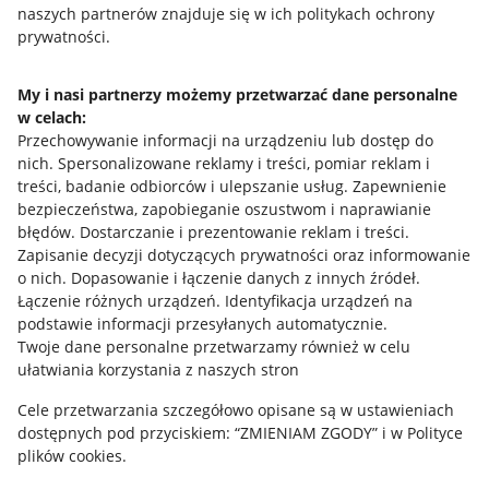
naszych partnerów znajduje się w ich politykach ochrony
prywatności.
Jak to działa
Napisz do nas
My i nasi partnerzy możemy przetwarzać dane personalne
w celach:
Allegro Gadane dla sprzedających
Przechowywanie informacji na urządzeniu lub dostęp do
Allegro Gadane dla kupujących
nich
.
Spersonalizowane reklamy i treści, pomiar reklam i
treści, badanie odbiorców i ulepszanie usług
.
Zapewnienie
Mapa miejscowości
bezpieczeństwa, zapobieganie oszustwom i naprawianie
błędów
.
Dostarczanie i prezentowanie reklam i treści
.
Informacje prawne
Zapisanie decyzji dotyczących prywatności oraz informowanie
o nich
.
Dopasowanie i łączenie danych z innych źródeł
.
Regulamin
Łączenie różnych urządzeń
.
Identyfikacja urządzeń na
podstawie informacji przesyłanych automatycznie
.
Polityka plików "cookies"
Twoje dane personalne przetwarzamy również w celu
ułatwiania korzystania z naszych stron
Ustawienia plików "cookies"
Cele przetwarzania szczegółowo opisane są w ustawieniach
Udostępnianie lokalizacji
dostępnych pod przyciskiem: “ZMIENIAM ZGODY” i w Polityce
Informacje dla Aktu o Usługach Cyfrowych
plików cookies.