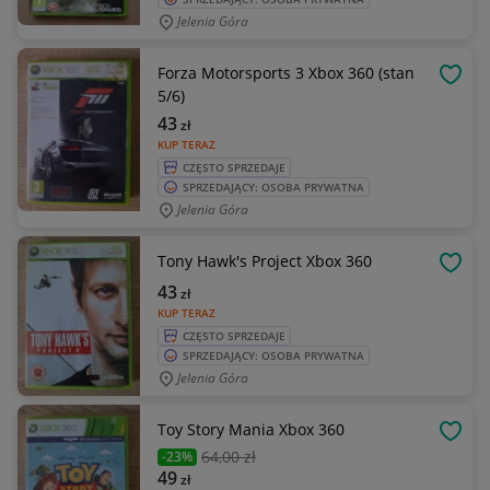
Jelenia Góra
Forza Motorsports 3 Xbox 360 (stan
OBSE
5/6)
43
zł
KUP TERAZ
CZĘSTO SPRZEDAJE
SPRZEDAJĄCY: OSOBA PRYWATNA
Jelenia Góra
Tony Hawk's Project Xbox 360
OBSE
43
zł
KUP TERAZ
CZĘSTO SPRZEDAJE
SPRZEDAJĄCY: OSOBA PRYWATNA
Jelenia Góra
Toy Story Mania Xbox 360
OBSE
64
,00 zł
-23%
49
zł