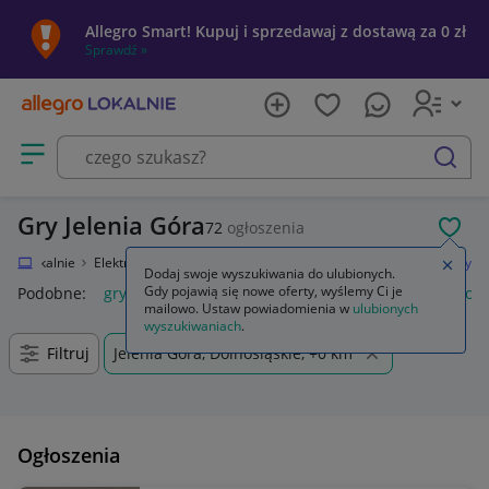
Allegro Smart! Kupuj i sprzedawaj z dostawą za 0 zł
Sprawdź »
Otwórz menu z kategoriami
szukaj
Gry Jelenia Góra
72
ogłoszenia
POL
egro Lokalnie
Elektronika
Konsole i automaty
Microsoft Xbox 360
Gry
Zamkn
Dodaj swoje wyszukiwania do ulubionych.
Gdy pojawią się nowe oferty, wyślemy Ci je
Podobne:
gry
gry ps5
gry ps4
karty do gry
gry planszow
mailowo. Ustaw powiadomienia w
ulubionych
wyszukiwaniach
.
Filtruj
Jelenia Góra, Dolnośląskie, +0 km
Ogłoszenia