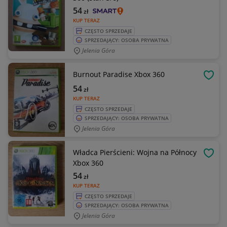
54
zł
KUP TERAZ
CZĘSTO SPRZEDAJE
SPRZEDAJĄCY: OSOBA PRYWATNA
Jelenia Góra
Burnout Paradise Xbox 360
OBSE
54
zł
KUP TERAZ
CZĘSTO SPRZEDAJE
SPRZEDAJĄCY: OSOBA PRYWATNA
Jelenia Góra
Władca Pierścieni: Wojna na Północy
OBSE
Xbox 360
54
zł
KUP TERAZ
CZĘSTO SPRZEDAJE
SPRZEDAJĄCY: OSOBA PRYWATNA
Jelenia Góra