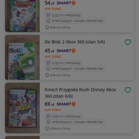
54
zł
KUP TERAZ
CZĘSTO SPRZEDAJE
SPRZEDAJĄCY: OSOBA PRYWATNA
Jelenia Góra
De Blob 2 Xbox 360 (stan 5/6)
OBSE
45
zł
KUP TERAZ
CZĘSTO SPRZEDAJE
SPRZEDAJĄCY: OSOBA PRYWATNA
Jelenia Góra
Kinect Przygoda Rush Disney Xbox
OBSE
360 (stan 6/6)
69
zł
KUP TERAZ
CZĘSTO SPRZEDAJE
SPRZEDAJĄCY: OSOBA PRYWATNA
Jelenia Góra