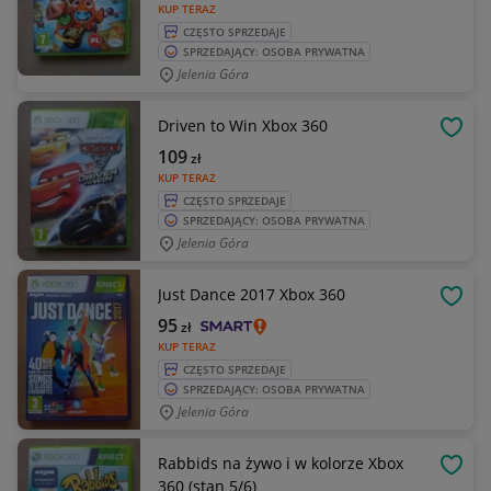
KUP TERAZ
CZĘSTO SPRZEDAJE
SPRZEDAJĄCY: OSOBA PRYWATNA
Jelenia Góra
Driven to Win Xbox 360
OBSE
109
zł
KUP TERAZ
CZĘSTO SPRZEDAJE
SPRZEDAJĄCY: OSOBA PRYWATNA
Jelenia Góra
Just Dance 2017 Xbox 360
OBSE
95
zł
KUP TERAZ
CZĘSTO SPRZEDAJE
SPRZEDAJĄCY: OSOBA PRYWATNA
Jelenia Góra
Rabbids na żywo i w kolorze Xbox
OBSE
360 (stan 5/6)