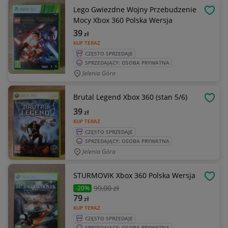
Lego Gwiezdne Wojny Przebudzenie
OBSE
Mocy Xbox 360 Polska Wersja
39
zł
KUP TERAZ
CZĘSTO SPRZEDAJE
SPRZEDAJĄCY: OSOBA PRYWATNA
Jelenia Góra
Brutal Legend Xbox 360 (stan 5/6)
OBSE
39
zł
KUP TERAZ
CZĘSTO SPRZEDAJE
SPRZEDAJĄCY: OSOBA PRYWATNA
Jelenia Góra
STURMOVIK Xbox 360 Polska Wersja
OBSE
99
,00 zł
-20%
79
zł
KUP TERAZ
CZĘSTO SPRZEDAJE
SPRZEDAJĄCY: OSOBA PRYWATNA