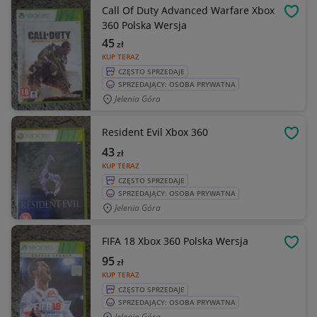
Call Of Duty Advanced Warfare Xbox
OBSE
360 Polska Wersja
45
zł
KUP TERAZ
CZĘSTO SPRZEDAJE
SPRZEDAJĄCY: OSOBA PRYWATNA
Jelenia Góra
Resident Evil Xbox 360
OBSE
43
zł
KUP TERAZ
CZĘSTO SPRZEDAJE
SPRZEDAJĄCY: OSOBA PRYWATNA
Jelenia Góra
FIFA 18 Xbox 360 Polska Wersja
OBSE
95
zł
KUP TERAZ
CZĘSTO SPRZEDAJE
SPRZEDAJĄCY: OSOBA PRYWATNA
Jelenia Góra