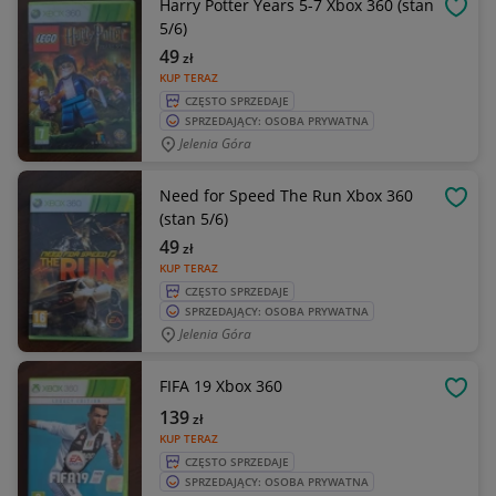
Harry Potter Years 5-7 Xbox 360 (stan
OBSE
5/6)
49
zł
KUP TERAZ
CZĘSTO SPRZEDAJE
SPRZEDAJĄCY: OSOBA PRYWATNA
Jelenia Góra
Need for Speed The Run Xbox 360
OBSE
(stan 5/6)
49
zł
KUP TERAZ
CZĘSTO SPRZEDAJE
SPRZEDAJĄCY: OSOBA PRYWATNA
Jelenia Góra
FIFA 19 Xbox 360
OBSE
139
zł
KUP TERAZ
CZĘSTO SPRZEDAJE
SPRZEDAJĄCY: OSOBA PRYWATNA