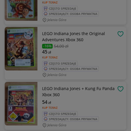
KUP TERAZ
CZĘSTO SPRZEDAJE
SPRZEDAJĄCY: OSOBA PRYWATNA
Jelenia Góra
LEGO Indiana Jones the Original
OBSE
Adventures Xbox 360
54
,00 zł
-16%
45
zł
KUP TERAZ
CZĘSTO SPRZEDAJE
SPRZEDAJĄCY: OSOBA PRYWATNA
Jelenia Góra
LEGO Indiana Jones + Kung Fu Panda
OBSE
Xbox 360
54
zł
KUP TERAZ
CZĘSTO SPRZEDAJE
SPRZEDAJĄCY: OSOBA PRYWATNA
Jelenia Góra