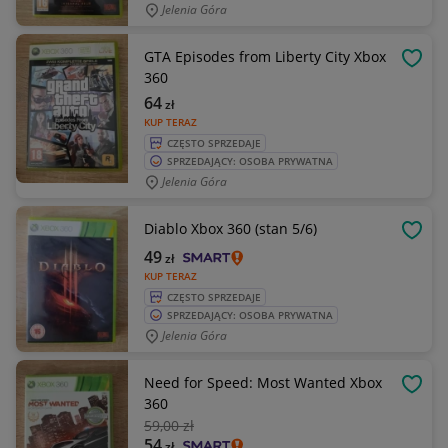
Jelenia Góra
GTA Episodes from Liberty City Xbox
OBSE
360
64
zł
KUP TERAZ
CZĘSTO SPRZEDAJE
SPRZEDAJĄCY: OSOBA PRYWATNA
Jelenia Góra
Diablo Xbox 360 (stan 5/6)
OBSE
49
zł
KUP TERAZ
CZĘSTO SPRZEDAJE
SPRZEDAJĄCY: OSOBA PRYWATNA
Jelenia Góra
Need for Speed: Most Wanted Xbox
OBSE
360
59
,00 zł
54
zł