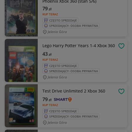
Phoenix Xbox 360 (stan 5/6)
79
zł
KUP TERAZ
CZĘSTO SPRZEDAJE
SPRZEDAJĄCY: OSOBA PRYWATNA
Jelenia Góra
Lego Harry Potter Years 1-4 Xbox 360
OBSE
43
zł
KUP TERAZ
CZĘSTO SPRZEDAJE
SPRZEDAJĄCY: OSOBA PRYWATNA
Jelenia Góra
Test Drive Unlimited 2 Xbox 360
OBSE
79
zł
KUP TERAZ
CZĘSTO SPRZEDAJE
SPRZEDAJĄCY: OSOBA PRYWATNA
Jelenia Góra