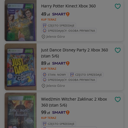
Harry Potter Kinect Xbox 360
OBSE
49
zł
KUP TERAZ
CZĘSTO SPRZEDAJE
SPRZEDAJĄCY: OSOBA PRYWATNA
Jelenia Góra
Just Dance Disney Party 2 Xbox 360
OBSE
(stan 5/6)
89
zł
KUP TERAZ
STAN: NOWY
CZĘSTO SPRZEDAJE
SPRZEDAJĄCY: OSOBA PRYWATNA
Jelenia Góra
Wiedźmin Witcher Zaklinac 2 Xbox
OBSE
360 (stan 5/6)
99
zł
KUP TERAZ
CZĘSTO SPRZEDAJE