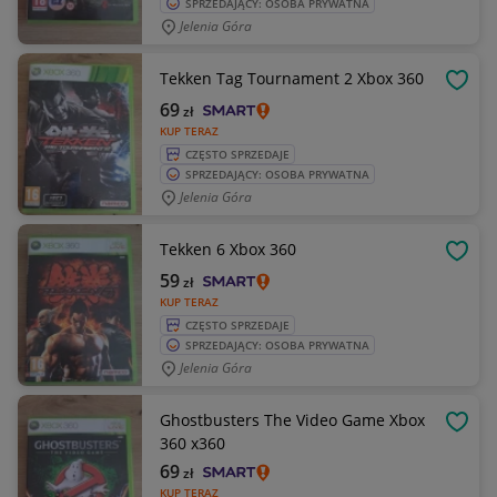
SPRZEDAJĄCY: OSOBA PRYWATNA
Jelenia Góra
Tekken Tag Tournament 2 Xbox 360
OBSE
69
zł
KUP TERAZ
CZĘSTO SPRZEDAJE
SPRZEDAJĄCY: OSOBA PRYWATNA
Jelenia Góra
Tekken 6 Xbox 360
OBSE
59
zł
KUP TERAZ
CZĘSTO SPRZEDAJE
SPRZEDAJĄCY: OSOBA PRYWATNA
Jelenia Góra
Ghostbusters The Video Game Xbox
OBSE
360 x360
69
zł
KUP TERAZ