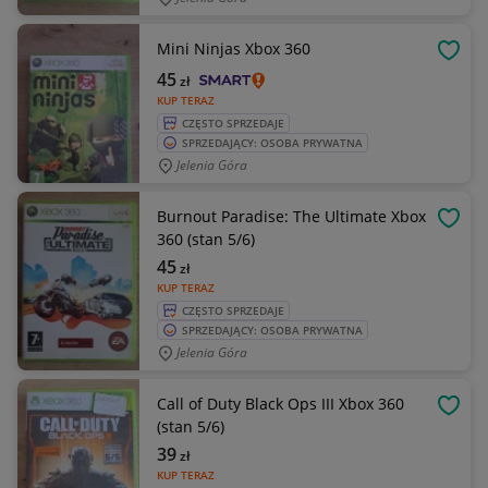
Mini Ninjas Xbox 360
OBSE
45
zł
KUP TERAZ
CZĘSTO SPRZEDAJE
SPRZEDAJĄCY: OSOBA PRYWATNA
Jelenia Góra
Burnout Paradise: The Ultimate Xbox
OBSE
360 (stan 5/6)
45
zł
KUP TERAZ
CZĘSTO SPRZEDAJE
SPRZEDAJĄCY: OSOBA PRYWATNA
Jelenia Góra
Call of Duty Black Ops III Xbox 360
OBSE
(stan 5/6)
39
zł
KUP TERAZ