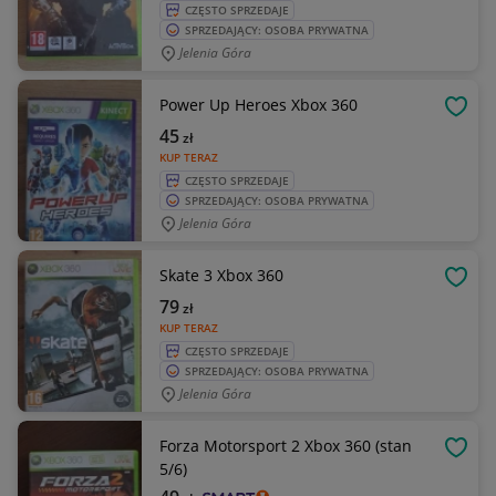
CZĘSTO SPRZEDAJE
SPRZEDAJĄCY: OSOBA PRYWATNA
Jelenia Góra
Power Up Heroes Xbox 360
OBSE
45
zł
KUP TERAZ
CZĘSTO SPRZEDAJE
SPRZEDAJĄCY: OSOBA PRYWATNA
Jelenia Góra
Skate 3 Xbox 360
OBSE
79
zł
KUP TERAZ
CZĘSTO SPRZEDAJE
SPRZEDAJĄCY: OSOBA PRYWATNA
Jelenia Góra
Forza Motorsport 2 Xbox 360 (stan
OBSE
5/6)