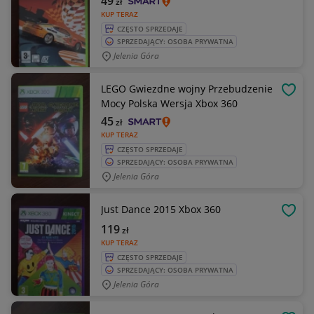
49
zł
KUP TERAZ
CZĘSTO SPRZEDAJE
SPRZEDAJĄCY: OSOBA PRYWATNA
Jelenia Góra
LEGO Gwiezdne wojny Przebudzenie
OBSE
Mocy Polska Wersja Xbox 360
45
zł
KUP TERAZ
CZĘSTO SPRZEDAJE
SPRZEDAJĄCY: OSOBA PRYWATNA
Jelenia Góra
Just Dance 2015 Xbox 360
OBSE
119
zł
KUP TERAZ
CZĘSTO SPRZEDAJE
SPRZEDAJĄCY: OSOBA PRYWATNA
Jelenia Góra