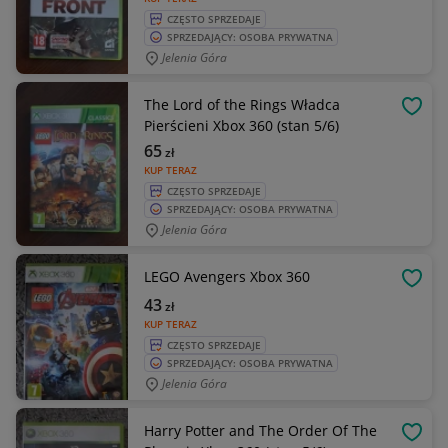
CZĘSTO SPRZEDAJE
SPRZEDAJĄCY: OSOBA PRYWATNA
Jelenia Góra
The Lord of the Rings Władca
OBSE
Pierścieni Xbox 360 (stan 5/6)
65
zł
KUP TERAZ
CZĘSTO SPRZEDAJE
SPRZEDAJĄCY: OSOBA PRYWATNA
Jelenia Góra
LEGO Avengers Xbox 360
OBSE
43
zł
KUP TERAZ
CZĘSTO SPRZEDAJE
SPRZEDAJĄCY: OSOBA PRYWATNA
Jelenia Góra
Harry Potter and The Order Of The
OBSE