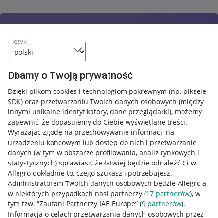
język
Dbamy o Twoją prywatność
Dzięki plikom cookies i technologiom pokrewnym
(np. piksele,
SDK)
oraz przetwarzaniu Twoich danych osobowych
(między
innymi unikalne identyfikatory, dane przeglądarki)
, możemy
zapewnić, że dopasujemy do Ciebie wyświetlane treści.
Wyrażając zgodę na przechowywanie informacji na
urządzeniu końcowym lub dostęp do nich i przetwarzanie
danych (w tym w obszarze profilowania, analiz rynkowych i
statystycznych) sprawiasz, że łatwiej będzie odnaleźć Ci w
Allegro dokładnie to, czego szukasz i potrzebujesz.
Administratorem Twoich danych osobowych będzie Allegro a
w niektórych przypadkach nasi partnerzy (
17
partnerów
), w
tym tzw. “Zaufani Partnerzy IAB Europe” (
9
partnerów
).
Przydatne informacje
Informacja o celach przetwarzania danych osobowych przez