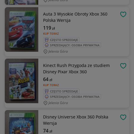
Auta 3 Wysokie Obroty Xbox 360
OBSE
Polska Wersja
119
zł
KUP TERAZ
CZĘSTO SPRZEDAJE
SPRZEDAJĄCY: OSOBA PRYWATNA
Jelenia Góra
Kinect Rush Przygoda ze studiem
OBSE
Disney Pixar Xbox 360
64
zł
KUP TERAZ
CZĘSTO SPRZEDAJE
SPRZEDAJĄCY: OSOBA PRYWATNA
Jelenia Góra
Disney Universe Xbox 360 Polska
OBSE
Wersja
74
zł