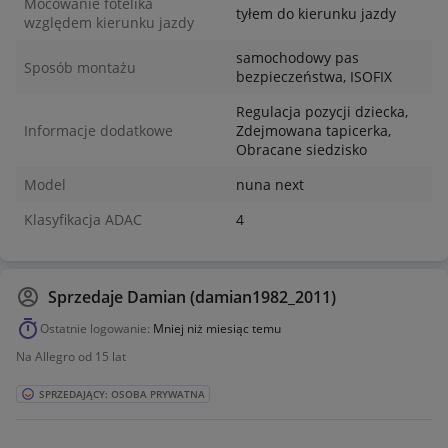
Mocowanie fotelika
tyłem do kierunku jazdy
względem kierunku jazdy
samochodowy pas
Sposób montażu
bezpieczeństwa, ISOFIX
Regulacja pozycji dziecka,
Informacje dodatkowe
Zdejmowana tapicerka,
Obracane siedzisko
Model
nuna next
Klasyfikacja ADAC
4
Sprzedaje
Damian (damian1982_2011)
Ostatnie logowanie:
Mniej niż miesiąc temu
Na Allegro od 15 lat
SPRZEDAJĄCY: OSOBA PRYWATNA