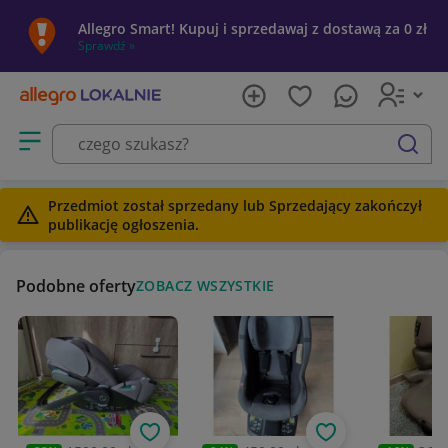
Allegro Smart! Kupuj i sprzedawaj z dostawą za 0 zł
Sprawdź »
Otwórz menu z kategoriami
szukaj
Przedmiot został sprzedany lub Sprzedający zakończył
publikację ogłoszenia.
Podobne oferty
ZOBACZ WSZYSTKIE
Obserwuj
Obserwuj