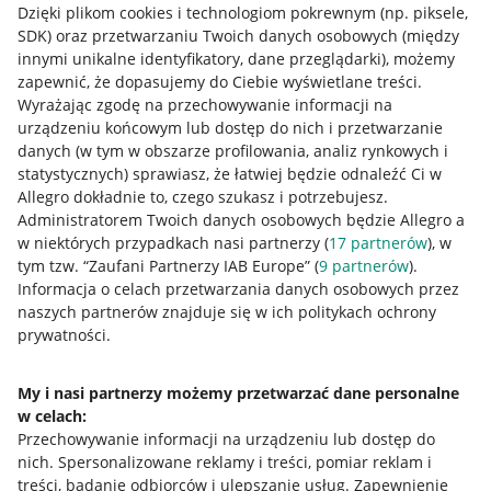
Dzięki plikom cookies i technologiom pokrewnym
(np. piksele,
SDK)
oraz przetwarzaniu Twoich danych osobowych
(między
innymi unikalne identyfikatory, dane przeglądarki)
, możemy
zapewnić, że dopasujemy do Ciebie wyświetlane treści.
Wyrażając zgodę na przechowywanie informacji na
urządzeniu końcowym lub dostęp do nich i przetwarzanie
danych (w tym w obszarze profilowania, analiz rynkowych i
statystycznych) sprawiasz, że łatwiej będzie odnaleźć Ci w
Allegro dokładnie to, czego szukasz i potrzebujesz.
Administratorem Twoich danych osobowych będzie Allegro a
w niektórych przypadkach nasi partnerzy (
17
partnerów
), w
tym tzw. “Zaufani Partnerzy IAB Europe” (
9
partnerów
).
Przydatne informacje
Informacja o celach przetwarzania danych osobowych przez
naszych partnerów znajduje się w ich politykach ochrony
prywatności.
Jak to działa
Napisz do nas
My i nasi partnerzy możemy przetwarzać dane personalne
Allegro Gadane dla sprzedających
w celach:
Przechowywanie informacji na urządzeniu lub dostęp do
Allegro Gadane dla kupujących
nich
.
Spersonalizowane reklamy i treści, pomiar reklam i
treści, badanie odbiorców i ulepszanie usług
.
Zapewnienie