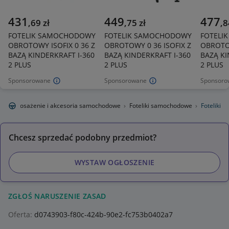
431
449
477
,
69
zł
,
75
zł
,
8
FOTELIK SAMOCHODOWY
FOTELIK SAMOCHODOWY
FOTELI
OBROTOWY ISOFIX 0 36 Z
OBROTOWY 0 36 ISOFIX Z
OBROTOW
BAZĄ KINDERKRAFT I-360
BAZĄ KINDERKRAFT I-360
BAZĄ KI
2 PLUS
2 PLUS
2 PLUS
Sponsorowane
Sponsorowane
Sponsoro
a
Wyposażenie i akcesoria samochodowe
Foteliki samochodowe
Foteliki
Chcesz sprzedać podobny przedmiot?
WYSTAW OGŁOSZENIE
ZGŁOŚ NARUSZENIE ZASAD
Oferta:
d0743903-f80c-424b-90e2-fc753b0402a7