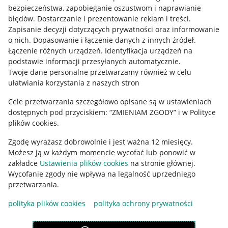
Mapa miejscowości
bezpieczeństwa, zapobieganie oszustwom i naprawianie
błędów
.
Dostarczanie i prezentowanie reklam i treści
.
Informacje prawne
Zapisanie decyzji dotyczących prywatności oraz informowanie
o nich
.
Dopasowanie i łączenie danych z innych źródeł
.
Regulamin
Łączenie różnych urządzeń
.
Identyfikacja urządzeń na
podstawie informacji przesyłanych automatycznie
.
Polityka plików "cookies"
Twoje dane personalne przetwarzamy również w celu
ułatwiania korzystania z naszych stron
Ustawienia plików "cookies"
Cele przetwarzania szczegółowo opisane są w ustawieniach
Udostępnianie lokalizacji
dostępnych pod przyciskiem: “ZMIENIAM ZGODY” i w Polityce
Informacje dla Aktu o Usługach Cyfrowych
plików cookies.
Zgodę wyrażasz dobrowolnie i jest ważna 12 miesięcy.
Pobierz aplikację
Możesz ją w każdym momencie wycofać lub ponowić w
zakładce
Ustawienia plików cookies
na stronie głównej.
Wycofanie zgody nie wpływa na legalność uprzedniego
przetwarzania.
polityka plików cookies
polityka ochrony prywatności