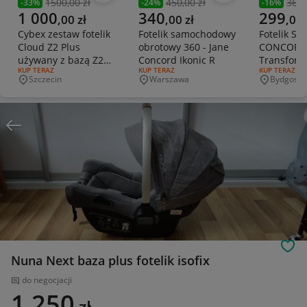
1500,00 zł
450,00 zł
360,
-
33
%
-
24
%
-
16
%
Poprzednia cena
Poprzednia cena
Poprzedni
Aktualna cena
Aktualna cena
Aktualna 
1 000
340
299
,
00
zł
,
00
zł
,
00
Cybex zestaw fotelik
Fotelik samochodowy
Fotelik S
Cloud Z2 Plus
obrotowy 360 - Jane
CONCORD
używany z bazą Z2
Concord Ikonic R
Transform
RODZAJ OFERTY:
KUP TERAZ
RODZAJ OFERTY:
KUP TERAZ
RODZAJ OFERT
KUP TERAZ
NOWA plus dodatki
15-36 KG 
Szczecin
Warszawa
Bydgoszc
Miejscowość
Miejscowość
Miejscowo
stan !
Obs
Nuna Next baza plus fotelik isofix
do negocjacji
1 250
zł