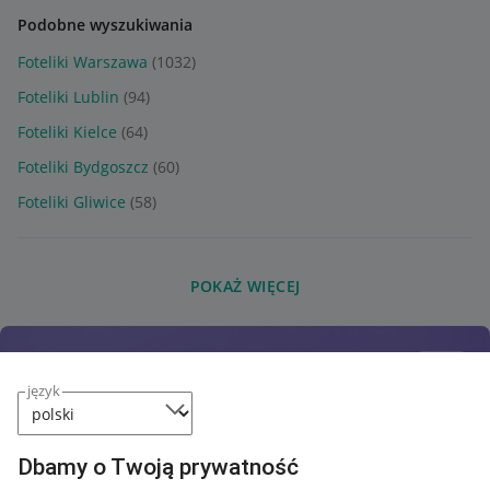
Podobne wyszukiwania
Foteliki Warszawa
(1032)
Foteliki Lublin
(94)
Foteliki Kielce
(64)
Foteliki Bydgoszcz
(60)
Foteliki Gliwice
(58)
POKAŻ WIĘCEJ
język
Dbamy o Twoją prywatność