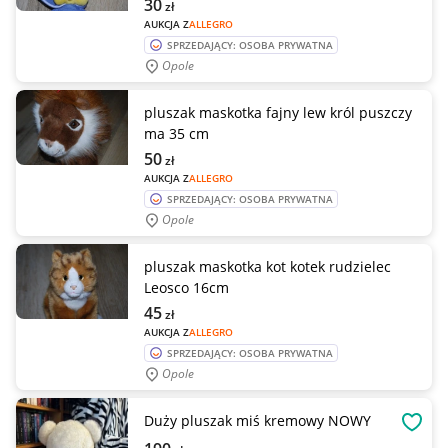
30
zł
AUKCJA Z
ALLEGRO
SPRZEDAJĄCY: OSOBA PRYWATNA
Opole
pluszak maskotka fajny lew król puszczy
ma 35 cm
50
zł
AUKCJA Z
ALLEGRO
SPRZEDAJĄCY: OSOBA PRYWATNA
Opole
pluszak maskotka kot kotek rudzielec
Leosco 16cm
45
zł
AUKCJA Z
ALLEGRO
SPRZEDAJĄCY: OSOBA PRYWATNA
Opole
Duży pluszak miś kremowy NOWY
OBSE