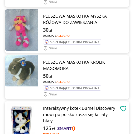
Nisko
PLUSZOWA MASKOTKA MYSZKA
RÓŻOWA DO ZAWIESZANIA
30
zł
AUKCJA Z
ALLEGRO
SPRZEDAJĄCY: OSOBA PRYWATNA
Nisko
PLUSZOWA MASKOTKA KRÓLIK
MAGOMORA
50
zł
AUKCJA Z
ALLEGRO
SPRZEDAJĄCY: OSOBA PRYWATNA
Nisko
Interaktywny kotek Dumel Discovery
OBSE
mówi po polsku rusza się łaciaty
biały
125
zł