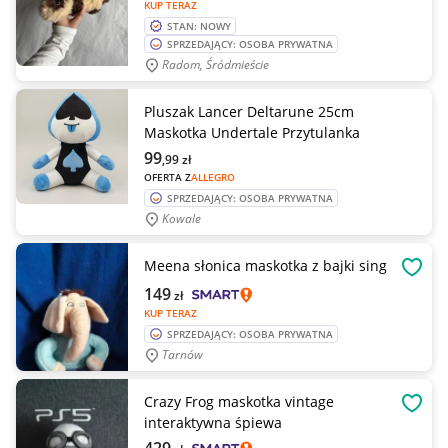
KUP TERAZ
STAN: NOWY
SPRZEDAJĄCY: OSOBA PRYWATNA
Radom, Śródmieście
Pluszak Lancer Deltarune 25cm
Maskotka Undertale Przytulanka
99
,99
zł
OFERTA Z
ALLEGRO
SPRZEDAJĄCY: OSOBA PRYWATNA
Kowale
Meena słonica maskotka z bajki sing
OBSE
149
zł
KUP TERAZ
SPRZEDAJĄCY: OSOBA PRYWATNA
Tarnów
Crazy Frog maskotka vintage
OBSE
interaktywna śpiewa