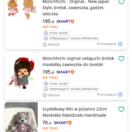
Monchhichi - Orginal - New Japan
OBSE
Style, brelok, zawieszka, gadżet,
laleczka
195
zł
KUP TERAZ
STAN: NOWY
SPRZEDAJĄCY: OSOBA PRYWATNA
Promowane
Gdańsk
Monchhichi orginal sekiguchi brelok
OBSE
maskotka zawieszka do torebki
195
zł
KUP TERAZ
STAN: NOWY
SPRZEDAJĄCY: OSOBA PRYWATNA
Promowane
Gdańsk
Szydełkowy Miś w piżamce 23cm
OBSE
Maskotka Rękodzieło Handmade
70
zł
KUP TERAZ