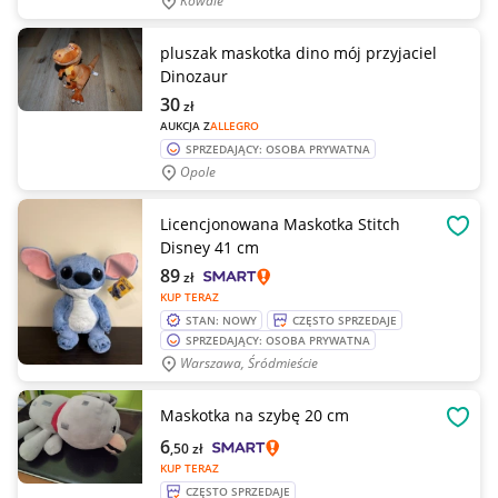
Kowale
pluszak maskotka dino mój przyjaciel
Dinozaur
30
zł
AUKCJA Z
ALLEGRO
SPRZEDAJĄCY: OSOBA PRYWATNA
Opole
Licencjonowana Maskotka Stitch
OBSE
Disney 41 cm
89
zł
KUP TERAZ
STAN: NOWY
CZĘSTO SPRZEDAJE
SPRZEDAJĄCY: OSOBA PRYWATNA
Warszawa, Śródmieście
Maskotka na szybę 20 cm
OBSE
6
,50
zł
KUP TERAZ
CZĘSTO SPRZEDAJE