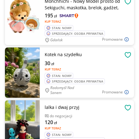
Monchhichi - Nowy Model prosto od
OBSE
Sekiguchi, maskotka, brelok, gadżet,
195
zł
KUP TERAZ
STAN: NOWY
SPRZEDAJĄCY: OSOBA PRYWATNA
Promowane
Gdańsk
Kotek na szydełku
OBSE
30
zł
KUP TERAZ
STAN: NOWY
SPRZEDAJĄCY: OSOBA PRYWATNA
Radomyśl Nad
Promowane
Sanem
lalka i dwaj przyj
OBSE
do negocjacji
120
zł
KUP TERAZ
STAN: NOWY