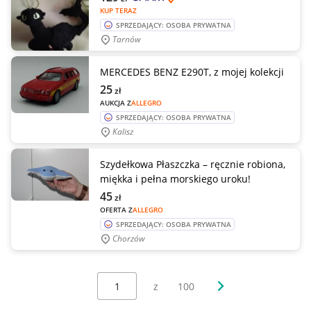
KUP TERAZ
SPRZEDAJĄCY: OSOBA PRYWATNA
Tarnów
MERCEDES BENZ E290T, z mojej kolekcji
25
zł
AUKCJA Z
ALLEGRO
SPRZEDAJĄCY: OSOBA PRYWATNA
Kalisz
Szydełkowa Płaszczka – ręcznie robiona,
miękka i pełna morskiego uroku!
45
zł
OFERTA Z
ALLEGRO
SPRZEDAJĄCY: OSOBA PRYWATNA
Chorzów
Wybierz stronę:
Następna strona
z
100