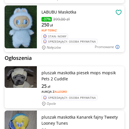
LABUBU Maskotka
OBSE
399
,00 zł
-37%
250
zł
KUP TERAZ
STAN: NOWY
SPRZEDAJĄCY: OSOBA PRYWATNA
Promowane
Nałęczów
Ogłoszenia
pluszak maskotka piesek mops mopsik
Pets 2 Cuddle
25
zł
AUKCJA Z
ALLEGRO
SPRZEDAJĄCY: OSOBA PRYWATNA
Opole
pluszak maskotka Kanarek fajny Tweety
Looney Tunes