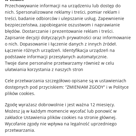
Przechowywanie informacji na urządzeniu lub dostęp do
Allegro Gadane dla kupujących
nich
.
Spersonalizowane reklamy i treści, pomiar reklam i
treści, badanie odbiorców i ulepszanie usług
.
Zapewnienie
Mapa miejscowości
bezpieczeństwa, zapobieganie oszustwom i naprawianie
błędów
.
Dostarczanie i prezentowanie reklam i treści
.
Informacje prawne
Zapisanie decyzji dotyczących prywatności oraz informowanie
o nich
.
Dopasowanie i łączenie danych z innych źródeł
.
Regulamin
Łączenie różnych urządzeń
.
Identyfikacja urządzeń na
podstawie informacji przesyłanych automatycznie
.
Polityka plików "cookies"
Twoje dane personalne przetwarzamy również w celu
ułatwiania korzystania z naszych stron
Ustawienia plików "cookies"
Cele przetwarzania szczegółowo opisane są w ustawieniach
Udostępnianie lokalizacji
dostępnych pod przyciskiem: “ZMIENIAM ZGODY” i w Polityce
Informacje dla Aktu o Usługach Cyfrowych
plików cookies.
Zgodę wyrażasz dobrowolnie i jest ważna 12 miesięcy.
Pobierz aplikację
Możesz ją w każdym momencie wycofać lub ponowić w
zakładce
Ustawienia plików cookies
na stronie głównej.
Wycofanie zgody nie wpływa na legalność uprzedniego
przetwarzania.