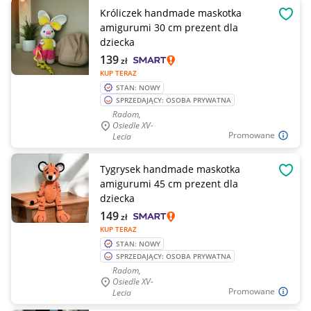
Króliczek handmade maskotka
OBSE
amigurumi 30 cm prezent dla
dziecka
139
zł
KUP TERAZ
STAN: NOWY
SPRZEDAJĄCY: OSOBA PRYWATNA
Radom,
Osiedle XV-
Promowane
Lecia
Tygrysek handmade maskotka
OBSE
amigurumi 45 cm prezent dla
dziecka
149
zł
KUP TERAZ
STAN: NOWY
SPRZEDAJĄCY: OSOBA PRYWATNA
Radom,
Osiedle XV-
Promowane
Lecia