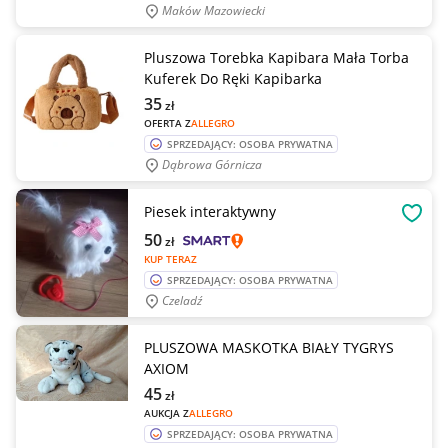
Maków Mazowiecki
Pluszowa Torebka Kapibara Mała Torba
Kuferek Do Ręki Kapibarka
35
zł
OFERTA Z
ALLEGRO
SPRZEDAJĄCY: OSOBA PRYWATNA
Dąbrowa Górnicza
Piesek interaktywny
OBSE
50
zł
KUP TERAZ
SPRZEDAJĄCY: OSOBA PRYWATNA
Czeladź
PLUSZOWA MASKOTKA BIAŁY TYGRYS
AXIOM
45
zł
AUKCJA Z
ALLEGRO
SPRZEDAJĄCY: OSOBA PRYWATNA