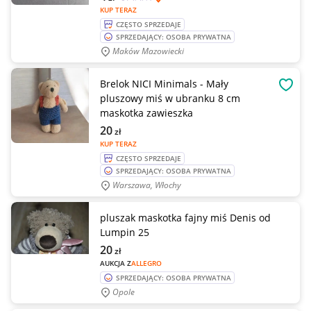
KUP TERAZ
CZĘSTO SPRZEDAJE
SPRZEDAJĄCY: OSOBA PRYWATNA
Maków Mazowiecki
Brelok NICI Minimals - Mały
OBSE
pluszowy miś w ubranku 8 cm
maskotka zawieszka
20
zł
KUP TERAZ
CZĘSTO SPRZEDAJE
SPRZEDAJĄCY: OSOBA PRYWATNA
Warszawa, Włochy
pluszak maskotka fajny miś Denis od
Lumpin 25
20
zł
AUKCJA Z
ALLEGRO
SPRZEDAJĄCY: OSOBA PRYWATNA
Opole