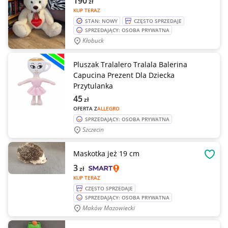
190
zł
KUP TERAZ
STAN: NOWY
CZĘSTO SPRZEDAJE
SPRZEDAJĄCY: OSOBA PRYWATNA
Kłobuck
Pluszak Tralalero Tralala Balerina
Capucina Prezent Dla Dziecka
Przytulanka
45
zł
OFERTA Z
ALLEGRO
SPRZEDAJĄCY: OSOBA PRYWATNA
Szczecin
Maskotka jeż 19 cm
OBSE
3
zł
KUP TERAZ
CZĘSTO SPRZEDAJE
SPRZEDAJĄCY: OSOBA PRYWATNA
Maków Mazowiecki