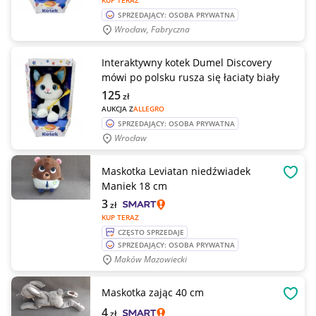
KUP TERAZ
SPRZEDAJĄCY: OSOBA PRYWATNA
Wrocław, Fabryczna
Interaktywny kotek Dumel Discovery
mówi po polsku rusza się łaciaty biały
125
zł
AUKCJA Z
ALLEGRO
SPRZEDAJĄCY: OSOBA PRYWATNA
Wrocław
Maskotka Leviatan niedźwiadek
OBSE
Maniek 18 cm
3
zł
KUP TERAZ
CZĘSTO SPRZEDAJE
SPRZEDAJĄCY: OSOBA PRYWATNA
Maków Mazowiecki
Maskotka zając 40 cm
OBSE
4
zł