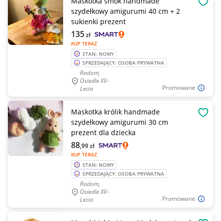
Maskotka smok handmade
OBSE
szydełkowy amigurumi 40 cm + 2
sukienki prezent
135
zł
KUP TERAZ
STAN: NOWY
SPRZEDAJĄCY: OSOBA PRYWATNA
Radom,
Osiedle XV-
Promowane
Lecia
Maskotka królik handmade
OBSE
szydełkowy amigurumi 30 cm
prezent dla dziecka
88
,99
zł
KUP TERAZ
STAN: NOWY
SPRZEDAJĄCY: OSOBA PRYWATNA
Radom,
Osiedle XV-
Promowane
Lecia