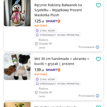
Ręcznie Robiony Bałwanek na
OBSE
Szydełku – Wyjątkowy Prezent
Maskotka Plush
125
zł
KUP TERAZ
STAN: NOWY
SPRZEDAJĄCY: OSOBA PRYWATNA
Radom,
Osiedle XV-
Promowane
Lecia
Miś 30 cm handmade + ubranko +
OBSE
buciki + gryzak | prezent
139
zł
KUP TERAZ
STAN: NOWY
SPRZEDAJĄCY: OSOBA PRYWATNA
Radom,
Osiedle XV-
Promowane
Lecia