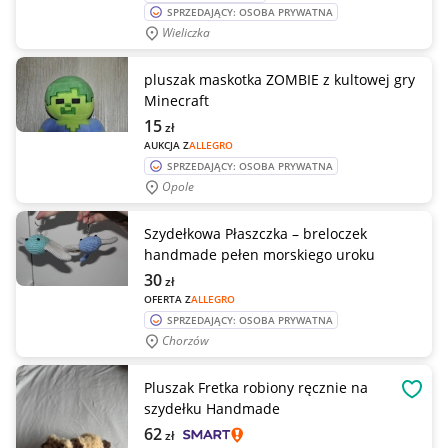
SPRZEDAJĄCY: OSOBA PRYWATNA
Wieliczka
pluszak maskotka ZOMBIE z kultowej gry
Minecraft
15
zł
AUKCJA Z
ALLEGRO
SPRZEDAJĄCY: OSOBA PRYWATNA
Opole
Szydełkowa Płaszczka – breloczek
handmade pełen morskiego uroku
30
zł
OFERTA Z
ALLEGRO
SPRZEDAJĄCY: OSOBA PRYWATNA
Chorzów
Pluszak Fretka robiony ręcznie na
OBSE
szydełku Handmade
62
zł