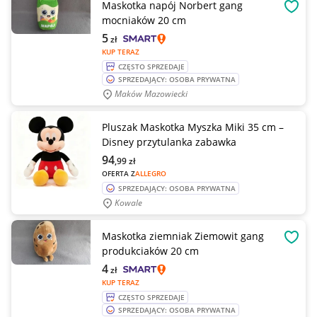
Maskotka napój Norbert gang
OBSE
mocniaków 20 cm
5
zł
KUP TERAZ
CZĘSTO SPRZEDAJE
SPRZEDAJĄCY: OSOBA PRYWATNA
Maków Mazowiecki
Pluszak Maskotka Myszka Miki 35 cm –
Disney przytulanka zabawka
94
,99
zł
OFERTA Z
ALLEGRO
SPRZEDAJĄCY: OSOBA PRYWATNA
Kowale
Maskotka ziemniak Ziemowit gang
OBSE
produkciaków 20 cm
4
zł
KUP TERAZ
CZĘSTO SPRZEDAJE
SPRZEDAJĄCY: OSOBA PRYWATNA