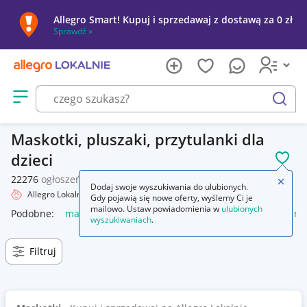
Allegro Smart! Kupuj i sprzedawaj z dostawą za 0 zł
Sprawdź »
Otwórz menu z kategoriami
szukaj
Maskotki, pluszaki, przytulanki dla
dzieci
POL
22276
ogłoszeń
Zamkn
Dodaj swoje wyszukiwania do ulubionych.
Allegro Lokalnie
Dziecko
Zabawki
Maskotki
Gdy pojawią się nowe oferty, wyślemy Ci je
mailowo. Ustaw powiadomienia w
ulubionych
Podobne:
maskotka
psi patrol maskotka
pimpek i luczek m
wyszukiwaniach
.
Filtruj