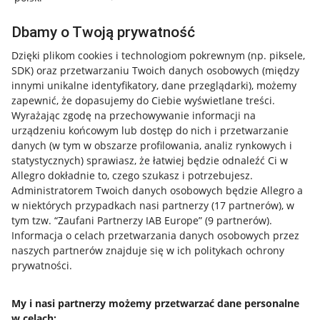
Dbamy o Twoją prywatność
Dzięki plikom cookies i technologiom pokrewnym
(np. piksele,
SDK)
oraz przetwarzaniu Twoich danych osobowych
(między
innymi unikalne identyfikatory, dane przeglądarki)
, możemy
zapewnić, że dopasujemy do Ciebie wyświetlane treści.
Wyrażając zgodę na przechowywanie informacji na
urządzeniu końcowym lub dostęp do nich i przetwarzanie
danych (w tym w obszarze profilowania, analiz rynkowych i
statystycznych) sprawiasz, że łatwiej będzie odnaleźć Ci w
Allegro dokładnie to, czego szukasz i potrzebujesz.
Administratorem Twoich danych osobowych będzie Allegro a
w niektórych przypadkach nasi partnerzy (
17
partnerów
), w
tym tzw. “Zaufani Partnerzy IAB Europe” (
9
partnerów
).
Przydatne informacje
Informacja o celach przetwarzania danych osobowych przez
naszych partnerów znajduje się w ich politykach ochrony
prywatności.
Jak to działa
Napisz do nas
My i nasi partnerzy możemy przetwarzać dane personalne
w celach:
Allegro Gadane dla sprzedających