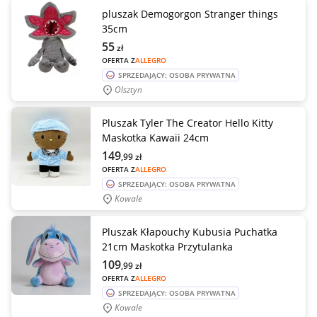
pluszak Demogorgon Stranger things
35cm
55
zł
OFERTA Z
ALLEGRO
SPRZEDAJĄCY: OSOBA PRYWATNA
Olsztyn
Pluszak Tyler The Creator Hello Kitty
Maskotka Kawaii 24cm
149
,99
zł
OFERTA Z
ALLEGRO
SPRZEDAJĄCY: OSOBA PRYWATNA
Kowale
Pluszak Kłapouchy Kubusia Puchatka
21cm Maskotka Przytulanka
109
,99
zł
OFERTA Z
ALLEGRO
SPRZEDAJĄCY: OSOBA PRYWATNA
Kowale