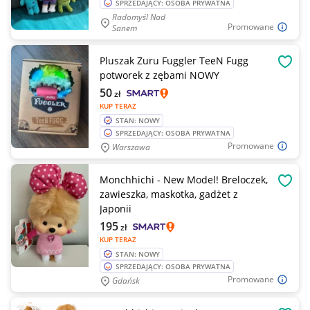
SPRZEDAJĄCY: OSOBA PRYWATNA
Radomyśl Nad
Promowane
Sanem
Pluszak Zuru Fuggler TeeN Fugg
OBSE
potworek z zębami NOWY
50
zł
KUP TERAZ
STAN: NOWY
SPRZEDAJĄCY: OSOBA PRYWATNA
Promowane
Warszawa
Monchhichi - New Model! Breloczek,
OBSE
zawieszka, maskotka, gadżet z
Japonii
195
zł
KUP TERAZ
STAN: NOWY
SPRZEDAJĄCY: OSOBA PRYWATNA
Promowane
Gdańsk