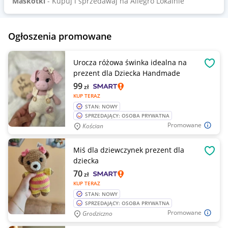
Maskotki
- Kupuj i sprzedawaj na Allegro Lokalnie
Ogłoszenia promowane
Urocza różowa świnka idealna na
OBSE
prezent dla Dziecka Handmade
99
zł
KUP TERAZ
STAN: NOWY
SPRZEDAJĄCY: OSOBA PRYWATNA
Promowane
Kościan
Miś dla dziewczynek prezent dla
OBSE
dziecka
70
zł
KUP TERAZ
STAN: NOWY
SPRZEDAJĄCY: OSOBA PRYWATNA
Promowane
Grodziczno