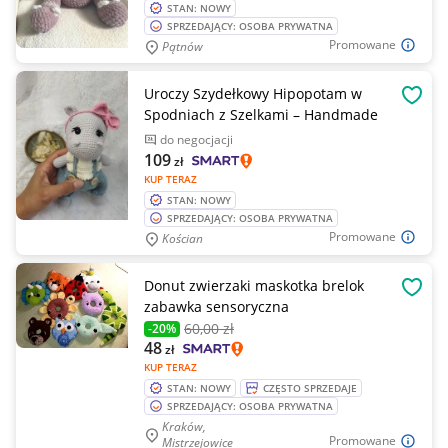
STAN: NOWY
SPRZEDAJĄCY: OSOBA PRYWATNA
Promowane
Pątnów
Uroczy Szydełkowy Hipopotam w
OBSE
Spodniach z Szelkami – Handmade
do negocjacji
109
zł
KUP TERAZ
STAN: NOWY
SPRZEDAJĄCY: OSOBA PRYWATNA
Promowane
Kościan
Donut zwierzaki maskotka brelok
OBSE
zabawka sensoryczna
60
,00 zł
-20%
48
zł
KUP TERAZ
STAN: NOWY
CZĘSTO SPRZEDAJE
SPRZEDAJĄCY: OSOBA PRYWATNA
Kraków,
Promowane
Mistrzejowice