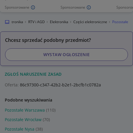
Sponsorowane
Sponsorowane
Sponsoro
Elektronika
RTV i AGD
Elektronika
Części elektroniczne
Pozostałe
Chcesz sprzedać podobny przedmiot?
WYSTAW OGŁOSZENIE
ZGŁOŚ NARUSZENIE ZASAD
Oferta:
86c97300-c347-42b2-b2e1-2bcfb1c0782a
Podobne wyszukiwania
Pozostałe Warszawa
(110)
Pozostałe Wrocław
(70)
Pozostałe Nysa
(38)