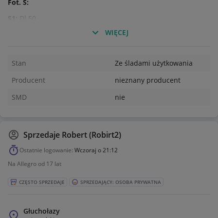
Fot. S:
S1:
Dl 50
WIĘCEJ
S2:
Dl 705 (Philips)
S3:
B 81130 X2 (40/100/21/C)
Stan
Ze śladami użytkowania
S5:
ADL-SE 184R-B05 (Delay line)
Producent
nieznany producent
S6:
L0-4 560ns 1kiloom
SMD
nie
S7:
YY 86-C
S8:
ADL-CL144R-D54 (Delay line)
S9:
SEL-4473
Sprzedaje
Robert (Robirt2)
S10:
S8514
Ostatnie logowanie:
Wczoraj o 21:12
S11:
B0158-8
Na Allegro od 17 lat
S12:
E 22kiloom 6D
CZĘSTO SPRZEDAJE
SPRZEDAJĄCY: OSOBA PRYWATNA
S13:
E 4,7 kiloom 6D
Głuchołazy