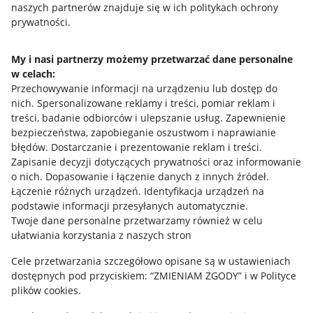
naszych partnerów znajduje się w ich politykach ochrony
prywatności.
Ustawienia plików "cookies"
Udostępnianie lokalizacji
My i nasi partnerzy możemy przetwarzać dane personalne
Informacje dla Aktu o Usługach Cyfrowych
w celach:
Przechowywanie informacji na urządzeniu lub dostęp do
nich
.
Spersonalizowane reklamy i treści, pomiar reklam i
Pobierz aplikację
treści, badanie odbiorców i ulepszanie usług
.
Zapewnienie
bezpieczeństwa, zapobieganie oszustwom i naprawianie
błędów
.
Dostarczanie i prezentowanie reklam i treści
.
Zapisanie decyzji dotyczących prywatności oraz informowanie
o nich
.
Dopasowanie i łączenie danych z innych źródeł
.
Łączenie różnych urządzeń
.
Identyfikacja urządzeń na
podstawie informacji przesyłanych automatycznie
.
Twoje dane personalne przetwarzamy również w celu
ułatwiania korzystania z naszych stron
Cele przetwarzania szczegółowo opisane są w ustawieniach
dostępnych pod przyciskiem: “ZMIENIAM ZGODY” i w Polityce
Korzystanie z serwisu oznacza akceptację
regulaminu
.
plików cookies.