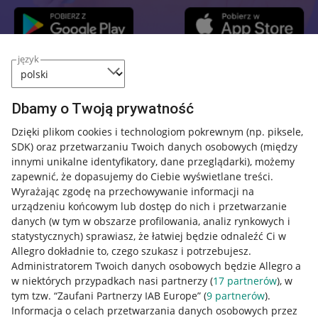
język
Przydatne informacje
Dbamy o Twoją prywatność
Jak to działa
Dzięki plikom cookies i technologiom pokrewnym
(np. piksele,
SDK)
oraz przetwarzaniu Twoich danych osobowych
(między
Napisz do nas
innymi unikalne identyfikatory, dane przeglądarki)
, możemy
Allegro Gadane dla sprzedających
zapewnić, że dopasujemy do Ciebie wyświetlane treści.
Wyrażając zgodę na przechowywanie informacji na
Allegro Gadane dla kupujących
urządzeniu końcowym lub dostęp do nich i przetwarzanie
danych (w tym w obszarze profilowania, analiz rynkowych i
Mapa miejscowości
statystycznych) sprawiasz, że łatwiej będzie odnaleźć Ci w
Allegro dokładnie to, czego szukasz i potrzebujesz.
Informacje prawne
Administratorem Twoich danych osobowych będzie Allegro a
w niektórych przypadkach nasi partnerzy (
17
partnerów
), w
Regulamin
tym tzw. “Zaufani Partnerzy IAB Europe” (
9
partnerów
).
Informacja o celach przetwarzania danych osobowych przez
Polityka plików "cookies"