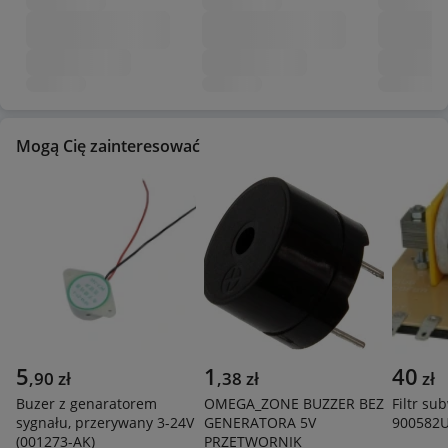
Mogą Cię zainteresować
5
1
40
,
90
zł
,
38
zł
zł
Buzer z genaratorem
OMEGA_ZONE BUZZER BEZ
Filtr s
sygnału, przerywany 3-24V
GENERATORA 5V
900582U
(001273-AK)
PRZETWORNIK