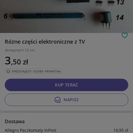
Obs
Różne części elektroniczne z TV
dostępnych 12 szt.
3
,50
zł
SPRZEDAJĄCY: OSOBA PRYWATNA
KUP TERAZ
NAPISZ
Dostawa
Allegro Paczkomaty InPost
10
,95
zł