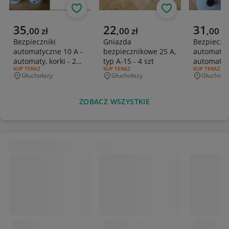
Obserwuj
Obserwuj
Aktualna cena
Aktualna cena
Aktualna 
35
22
31
,
00
zł
,
00
zł
,
00
zł
Bezpieczniki
Gniazda
Bezpieczn
automatyczne 10 A -
bezpiecznikowe 25 A,
automatyc
automaty, korki - 2
typ A-15 - 4 szt
automaty, 
RODZAJ OFERTY:
KUP TERAZ
RODZAJ OFERTY:
KUP TERAZ
RODZAJ OFERT
KUP TERAZ
szt
Głuchołazy
Głuchołazy
Głuchoła
Miejscowość
Miejscowość
Miejscowo
ZOBACZ WSZYSTKIE