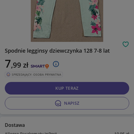
Obs
Spodnie legginsy dziewczynka 128 7-8 lat
7
,99
zł
SPRZEDAJĄCY: OSOBA PRYWATNA
KUP TERAZ
NAPISZ
Dostawa
Allegro Paczkomaty InPost
10
,95
zł