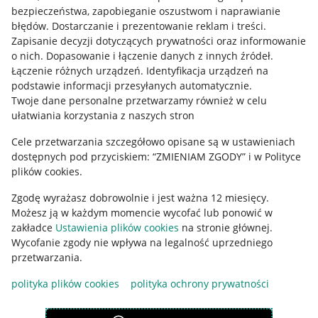
Pobierz aplikację
bezpieczeństwa, zapobieganie oszustwom i naprawianie
błędów
.
Dostarczanie i prezentowanie reklam i treści
.
Zapisanie decyzji dotyczących prywatności oraz informowanie
o nich
.
Dopasowanie i łączenie danych z innych źródeł
.
Łączenie różnych urządzeń
.
Identyfikacja urządzeń na
podstawie informacji przesyłanych automatycznie
.
Twoje dane personalne przetwarzamy również w celu
ułatwiania korzystania z naszych stron
Cele przetwarzania szczegółowo opisane są w ustawieniach
dostępnych pod przyciskiem: “ZMIENIAM ZGODY” i w Polityce
plików cookies.
Korzystanie z serwisu oznacza akceptację
regulaminu
.
Zgodę wyrażasz dobrowolnie i jest ważna 12 miesięcy.
Możesz ją w każdym momencie wycofać lub ponowić w
zakładce
Ustawienia plików cookies
na stronie głównej.
Wycofanie zgody nie wpływa na legalność uprzedniego
przetwarzania.
polityka plików cookies
polityka ochrony prywatności