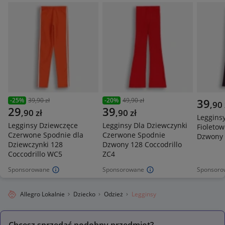
-
25
%
39,90 zł
-
20
%
49,90 zł
39
,
90
29
39
,
90
zł
,
90
zł
Leggins
Legginsy Dziewczęce
Legginsy Dla Dziewczynki
Fioleto
Czerwone Spodnie dla
Czerwone Spodnie
Dzwony 
Dziewczynki 128
Dzwony 128 Coccodrillo
Coccodrillo WC5
ZC4
Sponsorowane
Sponsorowane
Sponsoro
Allegro Lokalnie
Dziecko
Odzież
Legginsy