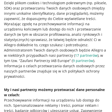
Dzięki plikom cookies i technologiom pokrewnym
(np. piksele,
SDK)
oraz przetwarzaniu Twoich danych osobowych
(między
Jak to działa
innymi unikalne identyfikatory, dane przeglądarki)
, możemy
zapewnić, że dopasujemy do Ciebie wyświetlane treści.
Napisz do nas
Wyrażając zgodę na przechowywanie informacji na
Allegro Gadane dla sprzedających
urządzeniu końcowym lub dostęp do nich i przetwarzanie
danych (w tym w obszarze profilowania, analiz rynkowych i
Allegro Gadane dla kupujących
statystycznych) sprawiasz, że łatwiej będzie odnaleźć Ci w
Allegro dokładnie to, czego szukasz i potrzebujesz.
Mapa miejscowości
Administratorem Twoich danych osobowych będzie Allegro a
w niektórych przypadkach nasi partnerzy (
17
partnerów
), w
Informacje prawne
tym tzw. “Zaufani Partnerzy IAB Europe” (
9
partnerów
).
Informacja o celach przetwarzania danych osobowych przez
Regulamin
naszych partnerów znajduje się w ich politykach ochrony
prywatności.
Polityka plików "cookies"
Ustawienia plików "cookies"
My i nasi partnerzy możemy przetwarzać dane personalne
w celach:
Udostępnianie lokalizacji
Przechowywanie informacji na urządzeniu lub dostęp do
Informacje dla Aktu o Usługach Cyfrowych
nich
.
Spersonalizowane reklamy i treści, pomiar reklam i
treści, badanie odbiorców i ulepszanie usług
.
Zapewnienie