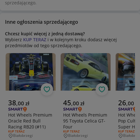
sprzedającego.
Inne ogłoszenia sprzedającego
Chcesz kupić więcej z jedną dostawą?
Wybierz
KUP TERAZ
i w kolejnym kroku dodasz więcej
przedmiotów od tego sprzedającego.
Obserwuj
Obserwuj
Aktualna cena
Aktualna cena
Aktualna 
38
45
26
,
00
zł
,
00
zł
,
00
zł
Hot Wheels Premium
Hot Wheels Premium
Hot Whee
Oracle Red Bull
95 Toyota Celica GT-
Pop Cultur
Racing RB20 (#11)
Four
Super Hor
RODZAJ OFERTY:
KUP TERAZ
RODZAJ OFERTY:
KUP TERAZ
RODZAJ OFERT
KUP TERAZ
Gun Mever
Białobrzegi
Białobrzegi
Białobrze
Miejscowość
Miejscowość
Miejscowo