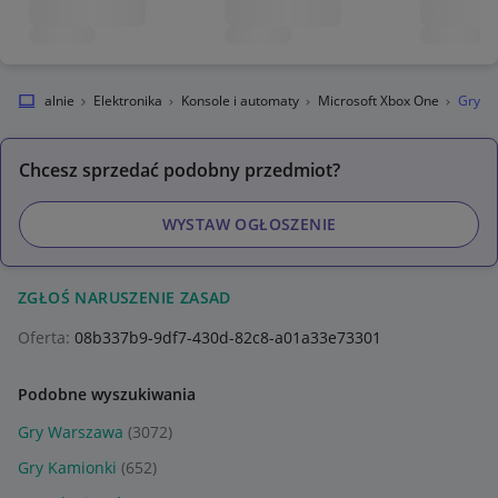
egro Lokalnie
Elektronika
Konsole i automaty
Microsoft Xbox One
Gry
Chcesz sprzedać podobny przedmiot?
WYSTAW OGŁOSZENIE
ZGŁOŚ NARUSZENIE ZASAD
Oferta:
08b337b9-9df7-430d-82c8-a01a33e73301
Podobne wyszukiwania
Gry Warszawa
(3072)
Gry Kamionki
(652)