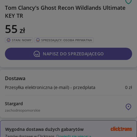
Obs
Tom Clancy's Ghost Recon Wildlands Ultimate
KEY TR
55
zł
STAN: NOWY
SPRZEDAJĄCY: OSOBA PRYWATNA
NAPISZ DO SPRZEDAJĄCEGO
Dostawa
Przesyłka elektroniczna (e-mail) - przedpłata
0
zł
Stargard
zachodniopomorskie
Wygodna dostawa dużych gabarytów
Zamów dostawę w Clicktrans.
Dowiedz się więcej »