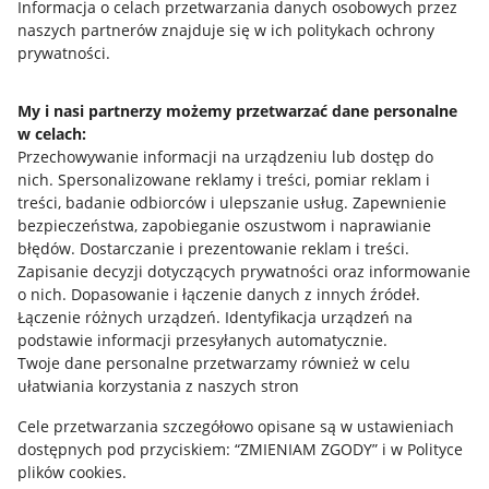
Informacja o celach przetwarzania danych osobowych przez
Polityka plików "cookies"
naszych partnerów znajduje się w ich politykach ochrony
prywatności.
Ustawienia plików "cookies"
Udostępnianie lokalizacji
My i nasi partnerzy możemy przetwarzać dane personalne
Informacje dla Aktu o Usługach Cyfrowych
w celach:
Przechowywanie informacji na urządzeniu lub dostęp do
nich
.
Spersonalizowane reklamy i treści, pomiar reklam i
Pobierz aplikację
treści, badanie odbiorców i ulepszanie usług
.
Zapewnienie
bezpieczeństwa, zapobieganie oszustwom i naprawianie
błędów
.
Dostarczanie i prezentowanie reklam i treści
.
Zapisanie decyzji dotyczących prywatności oraz informowanie
o nich
.
Dopasowanie i łączenie danych z innych źródeł
.
Łączenie różnych urządzeń
.
Identyfikacja urządzeń na
podstawie informacji przesyłanych automatycznie
.
Twoje dane personalne przetwarzamy również w celu
ułatwiania korzystania z naszych stron
Cele przetwarzania szczegółowo opisane są w ustawieniach
dostępnych pod przyciskiem: “ZMIENIAM ZGODY” i w Polityce
Korzystanie z serwisu oznacza akceptację
regulaminu
.
plików cookies.