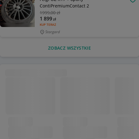
OB
ContiPremiumContact 2
1999
,00 zł
1 899
zł
KUP TERAZ
Stargard
ZOBACZ WSZYSTKIE