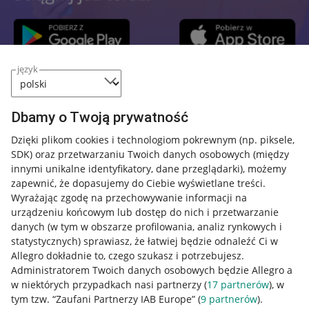
język
Przydatne informacje
Dbamy o Twoją prywatność
Jak to działa
Dzięki plikom cookies i technologiom pokrewnym
(np. piksele,
SDK)
oraz przetwarzaniu Twoich danych osobowych
(między
Napisz do nas
innymi unikalne identyfikatory, dane przeglądarki)
, możemy
Allegro Gadane dla sprzedających
zapewnić, że dopasujemy do Ciebie wyświetlane treści.
Wyrażając zgodę na przechowywanie informacji na
Allegro Gadane dla kupujących
urządzeniu końcowym lub dostęp do nich i przetwarzanie
danych (w tym w obszarze profilowania, analiz rynkowych i
Mapa miejscowości
statystycznych) sprawiasz, że łatwiej będzie odnaleźć Ci w
Allegro dokładnie to, czego szukasz i potrzebujesz.
Informacje prawne
Administratorem Twoich danych osobowych będzie Allegro a
w niektórych przypadkach nasi partnerzy (
17
partnerów
), w
Regulamin
tym tzw. “Zaufani Partnerzy IAB Europe” (
9
partnerów
).