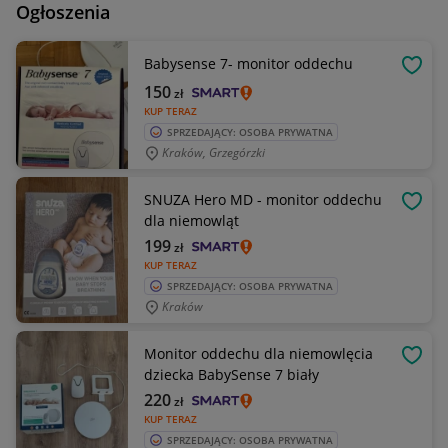
Ogłoszenia
Babysense 7- monitor oddechu
OBSE
150
zł
KUP TERAZ
SPRZEDAJĄCY: OSOBA PRYWATNA
Kraków, Grzegórzki
SNUZA Hero MD - monitor oddechu
OBSE
dla niemowląt
199
zł
KUP TERAZ
SPRZEDAJĄCY: OSOBA PRYWATNA
Kraków
Monitor oddechu dla niemowlęcia
OBSE
dziecka BabySense 7 biały
220
zł
KUP TERAZ
SPRZEDAJĄCY: OSOBA PRYWATNA