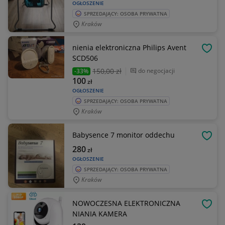
OGŁOSZENIE
SPRZEDAJĄCY: OSOBA PRYWATNA
Kraków
nienia elektroniczna Philips Avent
OBSE
SCD506
150
,00 zł
do negocjacji
-33%
100
zł
OGŁOSZENIE
SPRZEDAJĄCY: OSOBA PRYWATNA
Kraków
Babysence 7 monitor oddechu
OBSE
280
zł
OGŁOSZENIE
SPRZEDAJĄCY: OSOBA PRYWATNA
Kraków
NOWOCZESNA ELEKTRONICZNA
OBSE
NIANIA KAMERA