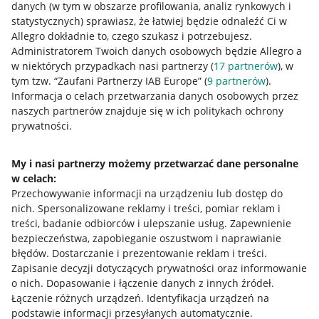
danych (w tym w obszarze profilowania, analiz rynkowych i
statystycznych) sprawiasz, że łatwiej będzie odnaleźć Ci w
Allegro dokładnie to, czego szukasz i potrzebujesz.
Administratorem Twoich danych osobowych będzie Allegro a
w niektórych przypadkach nasi partnerzy (
17
partnerów
), w
tym tzw. “Zaufani Partnerzy IAB Europe” (
9
partnerów
).
Przydatne informacje
Informacja o celach przetwarzania danych osobowych przez
naszych partnerów znajduje się w ich politykach ochrony
prywatności.
Jak to działa
Napisz do nas
My i nasi partnerzy możemy przetwarzać dane personalne
w celach:
Allegro Gadane dla sprzedających
Przechowywanie informacji na urządzeniu lub dostęp do
Allegro Gadane dla kupujących
nich
.
Spersonalizowane reklamy i treści, pomiar reklam i
treści, badanie odbiorców i ulepszanie usług
.
Zapewnienie
Mapa miejscowości
bezpieczeństwa, zapobieganie oszustwom i naprawianie
błędów
.
Dostarczanie i prezentowanie reklam i treści
.
Informacje prawne
Zapisanie decyzji dotyczących prywatności oraz informowanie
o nich
.
Dopasowanie i łączenie danych z innych źródeł
.
Regulamin
Łączenie różnych urządzeń
.
Identyfikacja urządzeń na
podstawie informacji przesyłanych automatycznie
.