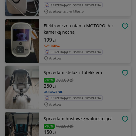
SPRZEDAJĄCY: OSOBA PRYWATNA
Kraków, Stare Miasto
Elektroniczna niania MOTOROLA z
OBSE
kamerką nocną
199
zł
KUP TERAZ
SPRZEDAJĄCY: OSOBA PRYWATNA
Kraków
Sprzedam stelaż z fotelikiem
OBSE
300
,00 zł
-16%
250
zł
OGŁOSZENIE
SPRZEDAJĄCY: OSOBA PRYWATNA
Kraków
Sprzedam huśtawkę wolnostojącą
OBSE
180
,00 zł
-16%
150
zł