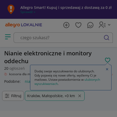
Allegro Smart! Kupuj i sprzedawaj z dostawą za 0 zł
Sprawdź »
Otwórz menu z kategoriami
szukaj
Nianie elektroniczne i monitory
oddechu
POL
20
ogłoszeń
Zamkn
Dodaj swoje wyszukiwania do ulubionych.
ko
Akcesoria dla mamy i dziecka
Nianie elektroniczne i monitory oddechu
Gdy pojawią się nowe oferty, wyślemy Ci je
mailowo. Ustaw powiadomienia w
ulubionych
Podobne:
nianie elektroniczne i monitory oddechu
wyszukiwaniach
.
Filtruj
Kraków, Małopolskie, +0 km