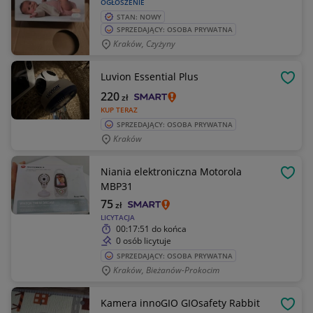
OGŁOSZENIE
STAN: NOWY
SPRZEDAJĄCY: OSOBA PRYWATNA
Kraków, Czyżyny
Luvion Essential Plus
OBSE
220
zł
KUP TERAZ
SPRZEDAJĄCY: OSOBA PRYWATNA
Kraków
Niania elektroniczna Motorola
OBSE
MBP31
75
zł
LICYTACJA
00:17:51
do końca
0 osób licytuje
SPRZEDAJĄCY: OSOBA PRYWATNA
Kraków, Bieżanów-Prokocim
Kamera innoGIO GIOsafety Rabbit
OBSE