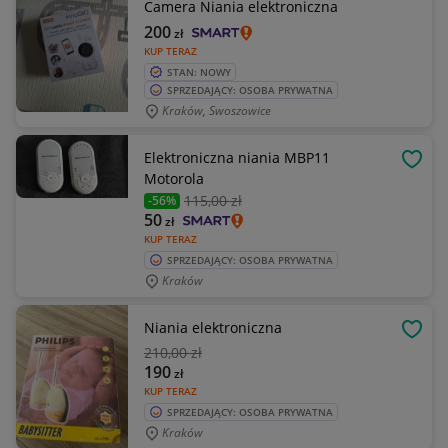
Camera Niania elektroniczna
200
zł
KUP TERAZ
STAN: NOWY
SPRZEDAJĄCY: OSOBA PRYWATNA
Kraków, Swoszowice
Elektroniczna niania MBP11
OBSE
Motorola
115
,00 zł
-56%
50
zł
KUP TERAZ
SPRZEDAJĄCY: OSOBA PRYWATNA
Kraków
Niania elektroniczna
OBSE
210
,00 zł
190
zł
KUP TERAZ
SPRZEDAJĄCY: OSOBA PRYWATNA
Kraków