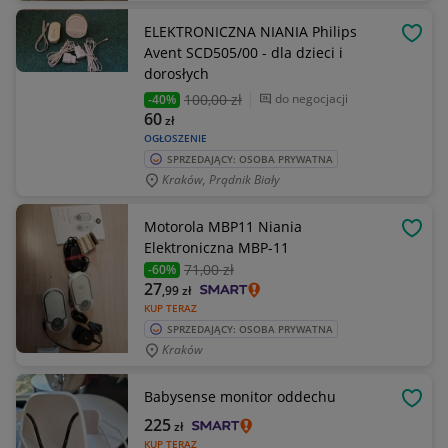
ELEKTRONICZNA NIANIA Philips
OBSE
Avent SCD505/00 - dla dzieci i
dorosłych
100
,00 zł
do negocjacji
-40%
60
zł
OGŁOSZENIE
SPRZEDAJĄCY: OSOBA PRYWATNA
Kraków, Prądnik Biały
Motorola MBP11 Niania
OBSE
Elektroniczna MBP-11
71
,00 zł
-60%
27
,99
zł
KUP TERAZ
SPRZEDAJĄCY: OSOBA PRYWATNA
Kraków
Babysense monitor oddechu
OBSE
225
zł
KUP TERAZ