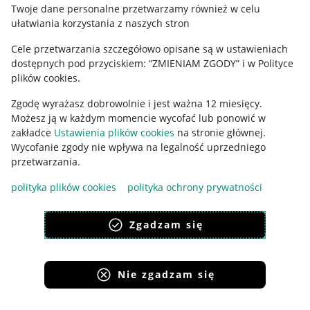
Polityka plików "cookies"
Twoje dane personalne przetwarzamy również w celu
ułatwiania korzystania z naszych stron
Ustawienia plików "cookies"
Cele przetwarzania szczegółowo opisane są w ustawieniach
Udostępnianie lokalizacji
dostępnych pod przyciskiem: “ZMIENIAM ZGODY” i w Polityce
Informacje dla Aktu o Usługach Cyfrowych
plików cookies.
Zgodę wyrażasz dobrowolnie i jest ważna 12 miesięcy.
Pobierz aplikację
Możesz ją w każdym momencie wycofać lub ponowić w
zakładce
Ustawienia plików cookies
na stronie głównej.
Wycofanie zgody nie wpływa na legalność uprzedniego
przetwarzania.
polityka plików cookies
polityka ochrony prywatności
Zgadzam się
Nie zgadzam się
Korzystanie z serwisu oznacza akceptację
regulaminu
.