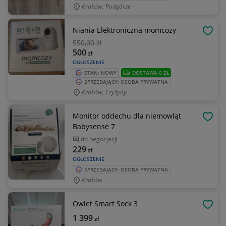
Kraków, Podgórze
Niania Elektroniczna momcozy
OBSE
550
,00 zł
500
zł
OGŁOSZENIE
STAN: NOWY
DOSTAWA 0 ZŁ
SPRZEDAJĄCY: OSOBA PRYWATNA
Kraków, Czyżyny
Monitor oddechu dla niemowląt
OBSE
Babysense 7
do negocjacji
229
zł
OGŁOSZENIE
SPRZEDAJĄCY: OSOBA PRYWATNA
Kraków
Owlet Smart Sock 3
OBSE
1 399
zł