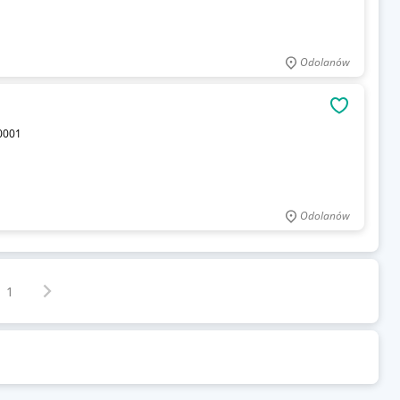
Odolanów
OBSERWU
0001
Odolanów
Następna strona
z
1