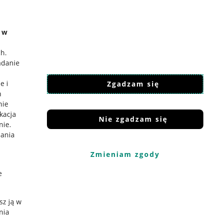
e w
ch
.
adanie
e i
Zgadzam się
h
nie
ikacja
Nie zgadzam się
nie
.
iania
Zmieniam zgody
e
sz ją w
nia