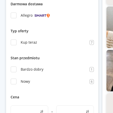
Darmowa dostawa
Allegro
Typ oferty
Kup teraz
7
Stan przedmiotu
Bardzo dobry
1
Nowy
6
Cena
zł
–
zł