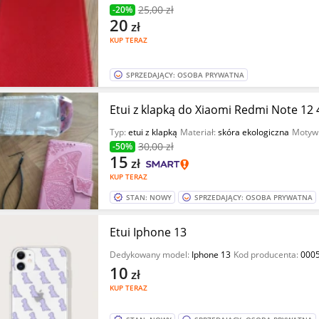
25
,00 zł
-20%
20
zł
KUP TERAZ
SPRZEDAJĄCY: OSOBA PRYWATNA
Etui z klapką do Xiaomi Redmi Note 12
Typ:
etui z klapką
Materiał:
skóra ekologiczna
Motyw
30
,00 zł
-50%
15
zł
KUP TERAZ
STAN: NOWY
SPRZEDAJĄCY: OSOBA PRYWATNA
Etui Iphone 13
Dedykowany model:
Iphone 13
Kod producenta:
000
10
zł
KUP TERAZ