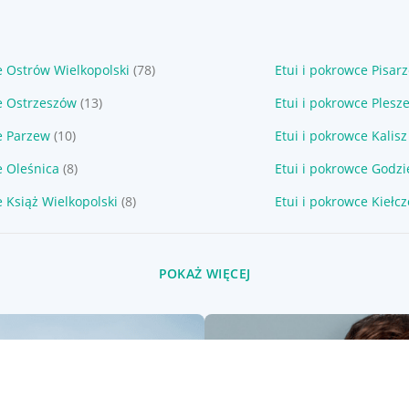
e Ostrów Wielkopolski
(78)
Etui i pokrowce Pisar
e Ostrzeszów
(13)
Etui i pokrowce Plesz
e Parzew
(10)
Etui i pokrowce Kalisz
e Oleśnica
(8)
Etui i pokrowce Godz
e Książ Wielkopolski
(8)
Etui i pokrowce Kiełc
POKAŻ WIĘCEJ