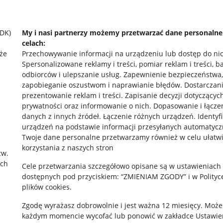
SDK)
My i nasi partnerzy możemy przetwarzać dane personaln
celach:
że
Przechowywanie informacji na urządzeniu lub dostęp do ni
Spersonalizowane reklamy i treści, pomiar reklam i treści, b
odbiorców i ulepszanie usług
.
Zapewnienie bezpieczeństwa,
zapobieganie oszustwom i naprawianie błędów
.
Dostarczani
prezentowanie reklam i treści
.
Zapisanie decyzji dotyczącyc
prywatności oraz informowanie o nich
.
Dopasowanie i łącze
danych z innych źródeł
.
Łączenie różnych urządzeń
.
Identyf
rawne
Pobierz aplikację
urządzeń na podstawie informacji przesyłanych automatycz
Twoje dane personalne przetwarzamy również w celu ułatw
korzystania z naszych stron
zw.
ach
 "cookies"
Cele przetwarzania szczegółowo opisane są w ustawieniach
dostępnych pod przyciskiem: “ZMIENIAM ZGODY” i w Polityc
ów "cookies"
plików cookies.
okalizacji
Zgodę wyrażasz dobrowolnie i jest ważna 12 miesięcy. Może
każdym momencie wycofać lub ponowić w zakładce
Ustawie
 Aktu o Usługach Cyfrowych