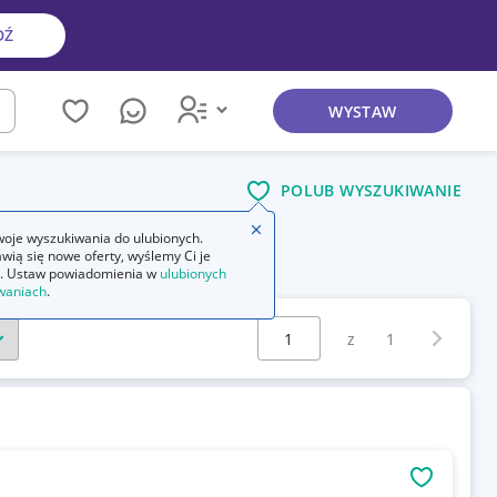
DŹ
WYSTAW
kaj
POLUB WYSZUKIWANIE
Zamknij wskazówkę
oje wyszukiwania do ulubionych.
wią się nowe oferty, wyślemy Ci je
. Ustaw powiadomienia w
ulubionych
waniach
.
Wybierz stronę:
Następna 
z
1
OBSERWU