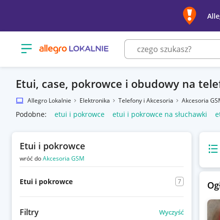
All
Otwórz menu z kategoriami
Etui, case, pokrowce i obudowy na tel
Allegro Lokalnie
Elektronika
Telefony i Akcesoria
Akcesoria G
Podobne:
etui i pokrowce
etui i pokrowce na słuchawki
e
Etui i pokrowce
Wido
wróć do
Akcesoria GSM
Etui i pokrowce
7
Og
Filtry
Wyczyść