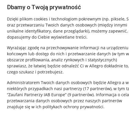
Dbamy o Twoją prywatność
Dzięki plikom cookies i technologiom pokrewnym
(np. piksele, 
oraz przetwarzaniu Twoich danych osobowych
(między innymi
unikalne identyfikatory, dane przeglądarki)
, możemy zapewnić, 
dopasujemy do Ciebie wyświetlane treści.
Wyrażając zgodę na przechowywanie informacji na urządzeniu
końcowym lub dostęp do nich i przetwarzanie danych (w tym w
obszarze profilowania, analiz rynkowych i statystycznych)
sprawiasz, że łatwiej będzie odnaleźć Ci w Allegro dokładnie to,
czego szukasz i potrzebujesz.
Przydatne informacje
Informacje p
Administratorem Twoich danych osobowych będzie Allegro a w
Jak to działa
Regulamin
niektórych przypadkach nasi partnerzy (
17
partnerów
), w tym t
“Zaufani Partnerzy IAB Europe” (
9
partnerów
). Informacja o cel
Napisz do nas
Polityka plików
przetwarzania danych osobowych przez naszych partnerów
Allegro Gadane dla sprzedających
Ustawienia plik
znajduje się w ich politykach ochrony prywatności.
Allegro Gadane dla kupujących
Udostępnianie l
Mapa miejscowości
Informacje dla