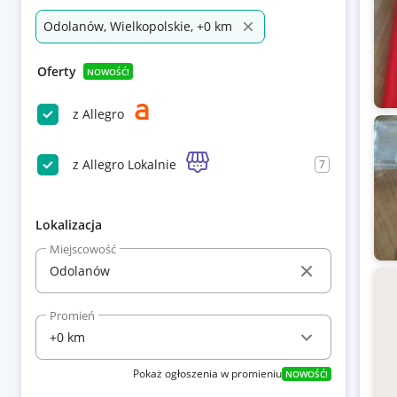
Odolanów, Wielkopolskie, +0 km
Oferty
NOWOŚĆ!
z Allegro
z Allegro Lokalnie
7
Lokalizacja
Miejscowość
Promień
Pokaż ogłoszenia w promieniu
NOWOŚĆ!