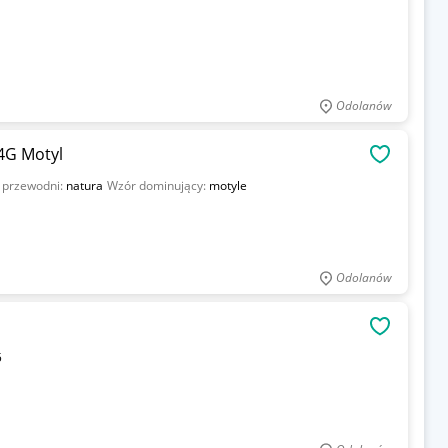
Odolanów
 4G Motyl
OBSERWU
 przewodni:
natura
Wzór dominujący:
motyle
Odolanów
OBSERWU
5