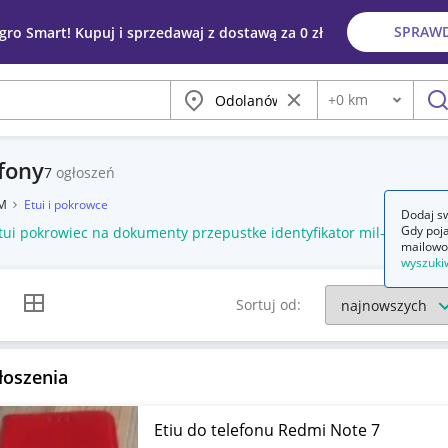
SPRAW
egro Smart! Kupuj i sprzedawaj z dostawą za 0 zł
Miasto
Wyczyść frazę
+
0
km
Odległość
szu
efony
7
ogłoszeń
SM
Etui i pokrowce
Dodaj sw
Gdy poja
tui pokrowiec na dokumenty przepustke identyfikator mil-tec olive
mailowo
wyszuki
k listy
Widok siatki
Sortuj od:
łoszenia
Etiu do telefonu Redmi Note 7