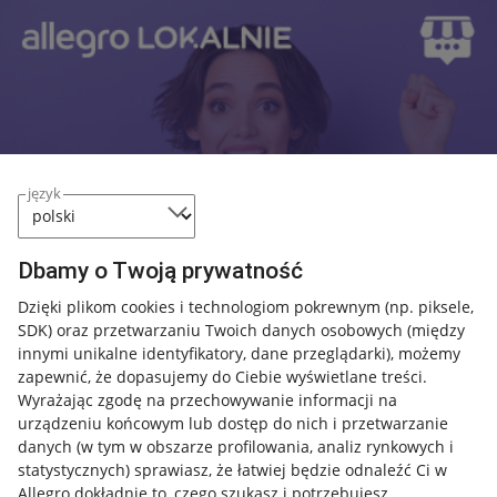
język
Dbamy o Twoją prywatność
Dzięki plikom cookies i technologiom pokrewnym
(np. piksele,
SDK)
oraz przetwarzaniu Twoich danych osobowych
(między
innymi unikalne identyfikatory, dane przeglądarki)
, możemy
zapewnić, że dopasujemy do Ciebie wyświetlane treści.
Wyrażając zgodę na przechowywanie informacji na
urządzeniu końcowym lub dostęp do nich i przetwarzanie
danych (w tym w obszarze profilowania, analiz rynkowych i
Przydatne informacje
statystycznych) sprawiasz, że łatwiej będzie odnaleźć Ci w
Allegro dokładnie to, czego szukasz i potrzebujesz.