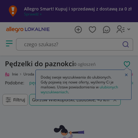
Allegro Smart! Kupuj i sprzedawaj z dostawą za 0 zł
Sprawdź »
Otwórz menu z kategoriami
szukaj
Pędzelki do paznokci
0
ogłoszeń
POL
ro Lokalnie
Uroda
Manicure i pedicure
Akcesoria i przybory
Pędzelki
Zamkn
Dodaj swoje wyszukiwania do ulubionych.
Gdy pojawią się nowe oferty, wyślemy Ci je
Podobne:
pędzelki
pędzelki do paznokci
pędzelki do malow
mailowo. Ustaw powiadomienia w
ulubionych
wyszukiwaniach
.
Filtruj
Gorzów Wielkopolski, Lubuskie, +0 km