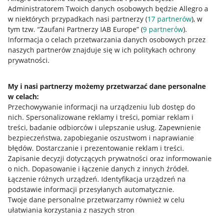
Jak to działa
Administratorem Twoich danych osobowych będzie Allegro a
Napisz do nas
w niektórych przypadkach nasi partnerzy (
17
partnerów
), w
tym tzw. “Zaufani Partnerzy IAB Europe” (
9
partnerów
).
Allegro Gadane dla sprzedających
Informacja o celach przetwarzania danych osobowych przez
naszych partnerów znajduje się w ich politykach ochrony
Allegro Gadane dla kupujących
prywatności.
Mapa miejscowości
My i nasi partnerzy możemy przetwarzać dane personalne
Informacje prawne
w celach:
Przechowywanie informacji na urządzeniu lub dostęp do
Regulamin
nich
.
Spersonalizowane reklamy i treści, pomiar reklam i
treści, badanie odbiorców i ulepszanie usług
.
Zapewnienie
Polityka plików "cookies"
bezpieczeństwa, zapobieganie oszustwom i naprawianie
błędów
.
Dostarczanie i prezentowanie reklam i treści
.
Ustawienia plików "cookies"
Zapisanie decyzji dotyczących prywatności oraz informowanie
Udostępnianie lokalizacji
o nich
.
Dopasowanie i łączenie danych z innych źródeł
.
Łączenie różnych urządzeń
.
Identyfikacja urządzeń na
Informacje dla Aktu o Usługach Cyfrowych
podstawie informacji przesyłanych automatycznie
.
Twoje dane personalne przetwarzamy również w celu
Pobierz aplikację
ułatwiania korzystania z naszych stron