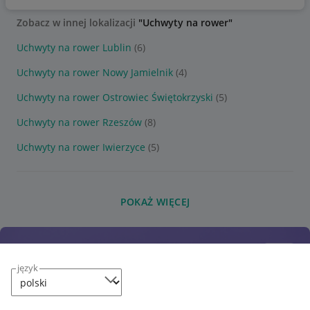
Zobacz w innej lokalizacji
"Uchwyty na rower"
Uchwyty na rower Lublin
(6)
Uchwyty na rower Nowy Jamielnik
(4)
Uchwyty na rower Ostrowiec Świętokrzyski
(5)
Uchwyty na rower Rzeszów
(8)
Uchwyty na rower Iwierzyce
(5)
POKAŻ WIĘCEJ
język