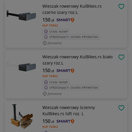
Wieszak rowerowy KulBikes.rs
OBSE
czarno szary roz.L
150
zł
KUP TERAZ
STAN: NOWY
SPRZEDAJĄCY: OSOBA PRYWATNA
Janowice
Wieszak rowerowy KulBikes.rs biało
OBSE
szary roz.L
150
zł
KUP TERAZ
STAN: NOWY
SPRZEDAJĄCY: OSOBA PRYWATNA
Janowice
Wieszak rowerowy ścienny
OBSE
KulBikes.rs loft roz. L
150
zł
KUP TERAZ