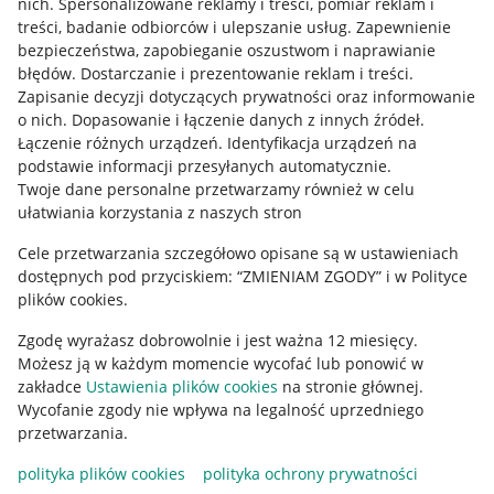
nich
.
Spersonalizowane reklamy i treści, pomiar reklam i
treści, badanie odbiorców i ulepszanie usług
.
Zapewnienie
Mapa miejscowości
bezpieczeństwa, zapobieganie oszustwom i naprawianie
błędów
.
Dostarczanie i prezentowanie reklam i treści
.
Informacje prawne
Zapisanie decyzji dotyczących prywatności oraz informowanie
o nich
.
Dopasowanie i łączenie danych z innych źródeł
.
Regulamin
Łączenie różnych urządzeń
.
Identyfikacja urządzeń na
podstawie informacji przesyłanych automatycznie
.
Polityka plików "cookies"
Twoje dane personalne przetwarzamy również w celu
ułatwiania korzystania z naszych stron
Ustawienia plików "cookies"
Cele przetwarzania szczegółowo opisane są w ustawieniach
Udostępnianie lokalizacji
dostępnych pod przyciskiem: “ZMIENIAM ZGODY” i w Polityce
Informacje dla Aktu o Usługach Cyfrowych
plików cookies.
Zgodę wyrażasz dobrowolnie i jest ważna 12 miesięcy.
Pobierz aplikację
Możesz ją w każdym momencie wycofać lub ponowić w
zakładce
Ustawienia plików cookies
na stronie głównej.
Wycofanie zgody nie wpływa na legalność uprzedniego
przetwarzania.
polityka plików cookies
polityka ochrony prywatności