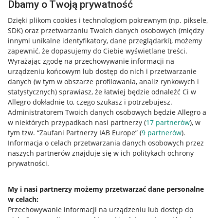
Dbamy o Twoją prywatność
Dzięki plikom cookies i technologiom pokrewnym
(np. piksele,
SDK)
oraz przetwarzaniu Twoich danych osobowych
(między
innymi unikalne identyfikatory, dane przeglądarki)
, możemy
zapewnić, że dopasujemy do Ciebie wyświetlane treści.
Wyrażając zgodę na przechowywanie informacji na
urządzeniu końcowym lub dostęp do nich i przetwarzanie
danych (w tym w obszarze profilowania, analiz rynkowych i
statystycznych) sprawiasz, że łatwiej będzie odnaleźć Ci w
Allegro dokładnie to, czego szukasz i potrzebujesz.
Administratorem Twoich danych osobowych będzie Allegro a
w niektórych przypadkach nasi partnerzy (
17
partnerów
), w
tym tzw. “Zaufani Partnerzy IAB Europe” (
9
partnerów
).
Przydatne informacje
Informacja o celach przetwarzania danych osobowych przez
naszych partnerów znajduje się w ich politykach ochrony
prywatności.
Jak to działa
Napisz do nas
My i nasi partnerzy możemy przetwarzać dane personalne
w celach:
Allegro Gadane dla sprzedających
Przechowywanie informacji na urządzeniu lub dostęp do
Allegro Gadane dla kupujących