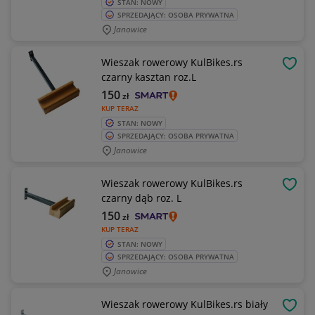
STAN: NOWY
SPRZEDAJĄCY: OSOBA PRYWATNA
Janowice
Wieszak rowerowy KulBikes.rs
OBSE
czarny kasztan roz.L
150
zł
KUP TERAZ
STAN: NOWY
SPRZEDAJĄCY: OSOBA PRYWATNA
Janowice
Wieszak rowerowy KulBikes.rs
OBSE
czarny dąb roz. L
150
zł
KUP TERAZ
STAN: NOWY
SPRZEDAJĄCY: OSOBA PRYWATNA
Janowice
Wieszak rowerowy KulBikes.rs biały
OBSE