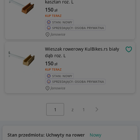
kasztan roz. L
150
zł
KUP TERAZ
STAN: NOWY
SPRZEDAJĄCY: OSOBA PRYWATNA
Janowice
Wieszak rowerowy KulBikes.rs biały
OBSE
dąb roz. L
150
zł
KUP TERAZ
STAN: NOWY
SPRZEDAJĄCY: OSOBA PRYWATNA
Janowice
Wybierz stronę:
Następna strona
z
1
Stan przedmiotu: Uchwyty na rower
Nowy