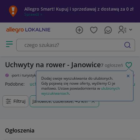
Allegro Smart! Kupuj i sprzedawaj z dostawą za 0 zł
Sprawdź »
Otwórz menu z kategoriami
szukaj
Uchwyty na rower - Janowice
7
ogłoszeń
POL
nie
Sport i turystyka
Rowery i akcesoria
Akcesoria
Uchwyty na rower
Zamkn
Dodaj swoje wyszukiwania do ulubionych.
Gdy pojawią się nowe oferty, wyślemy Ci je
Podobne:
uchwyt na rower
uchwyty rowerowe
wieszaki uc
mailowo. Ustaw powiadomienia w
ulubionych
wyszukiwaniach
.
Filtruj
Janowice, Lubelskie, +0 km
Ogłoszenia