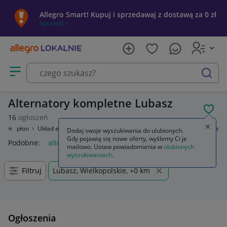
Allegro Smart! Kupuj i sprzedawaj z dostawą za 0 zł
Sprawdź »
Otwórz menu z kategoriami
szukaj
Alternatory kompletne Lubasz
POL
16
ogłoszeń
Zamkn
zny, zapłon
Układ elektryczny silnika
Alternatory
Alternatory kompletne
Dodaj swoje wyszukiwania do ulubionych.
Gdy pojawią się nowe oferty, wyślemy Ci je
Podobne:
alternatory kompletne
mailowo. Ustaw powiadomienia w
ulubionych
wyszukiwaniach
.
Filtruj
Lubasz, Wielkopolskie, +0 km
Ogłoszenia