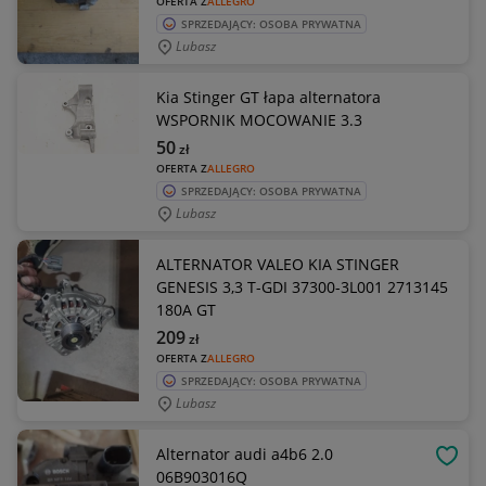
OFERTA Z
ALLEGRO
SPRZEDAJĄCY: OSOBA PRYWATNA
Lubasz
Kia Stinger GT łapa alternatora
WSPORNIK MOCOWANIE 3.3
50
zł
OFERTA Z
ALLEGRO
SPRZEDAJĄCY: OSOBA PRYWATNA
Lubasz
ALTERNATOR VALEO KIA STINGER
GENESIS 3,3 T-GDI 37300-3L001 2713145
180A GT
209
zł
OFERTA Z
ALLEGRO
SPRZEDAJĄCY: OSOBA PRYWATNA
Lubasz
Alternator audi a4b6 2.0
OBSE
06B903016Q