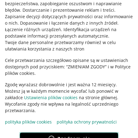
bezpieczeństwa, zapobieganie oszustwom i naprawianie
błędów
.
Dostarczanie i prezentowanie reklam i treści
.
Informacje prawne
Zapisanie decyzji dotyczących prywatności oraz informowanie
o nich
.
Dopasowanie i łączenie danych z innych źródeł
.
Regulamin
Łączenie różnych urządzeń
.
Identyfikacja urządzeń na
podstawie informacji przesyłanych automatycznie
.
Polityka plików "cookies"
Twoje dane personalne przetwarzamy również w celu
ułatwiania korzystania z naszych stron
Ustawienia plików "cookies"
Cele przetwarzania szczegółowo opisane są w ustawieniach
Udostępnianie lokalizacji
dostępnych pod przyciskiem: “ZMIENIAM ZGODY” i w Polityce
Informacje dla Aktu o Usługach Cyfrowych
plików cookies.
Zgodę wyrażasz dobrowolnie i jest ważna 12 miesięcy.
Pobierz aplikację
Możesz ją w każdym momencie wycofać lub ponowić w
zakładce
Ustawienia plików cookies
na stronie głównej.
Wycofanie zgody nie wpływa na legalność uprzedniego
przetwarzania.
polityka plików cookies
polityka ochrony prywatności