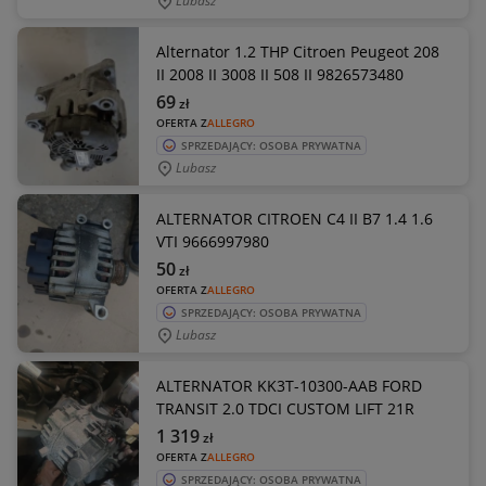
Lubasz
Alternator 1.2 THP Citroen Peugeot 208
II 2008 II 3008 II 508 II 9826573480
69
zł
OFERTA Z
ALLEGRO
SPRZEDAJĄCY: OSOBA PRYWATNA
Lubasz
ALTERNATOR CITROEN C4 II B7 1.4 1.6
VTI 9666997980
50
zł
OFERTA Z
ALLEGRO
SPRZEDAJĄCY: OSOBA PRYWATNA
Lubasz
ALTERNATOR KK3T-10300-AAB FORD
TRANSIT 2.0 TDCI CUSTOM LIFT 21R
1 319
zł
OFERTA Z
ALLEGRO
SPRZEDAJĄCY: OSOBA PRYWATNA