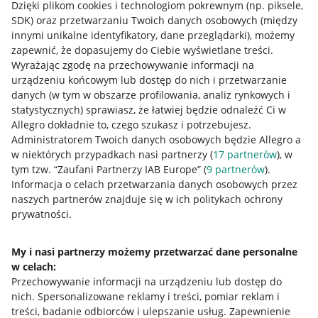
Dzięki plikom cookies i technologiom pokrewnym
(np. piksele,
SDK)
oraz przetwarzaniu Twoich danych osobowych
(między
innymi unikalne identyfikatory, dane przeglądarki)
, możemy
zapewnić, że dopasujemy do Ciebie wyświetlane treści.
Wyrażając zgodę na przechowywanie informacji na
urządzeniu końcowym lub dostęp do nich i przetwarzanie
danych (w tym w obszarze profilowania, analiz rynkowych i
statystycznych) sprawiasz, że łatwiej będzie odnaleźć Ci w
Allegro dokładnie to, czego szukasz i potrzebujesz.
Administratorem Twoich danych osobowych będzie Allegro a
w niektórych przypadkach nasi partnerzy (
17
partnerów
), w
tym tzw. “Zaufani Partnerzy IAB Europe” (
9
partnerów
).
Przydatne informacje
Informacja o celach przetwarzania danych osobowych przez
naszych partnerów znajduje się w ich politykach ochrony
prywatności.
Jak to działa
Napisz do nas
My i nasi partnerzy możemy przetwarzać dane personalne
w celach:
Allegro Gadane dla sprzedających
Przechowywanie informacji na urządzeniu lub dostęp do
Allegro Gadane dla kupujących
nich
.
Spersonalizowane reklamy i treści, pomiar reklam i
treści, badanie odbiorców i ulepszanie usług
.
Zapewnienie
Mapa miejscowości