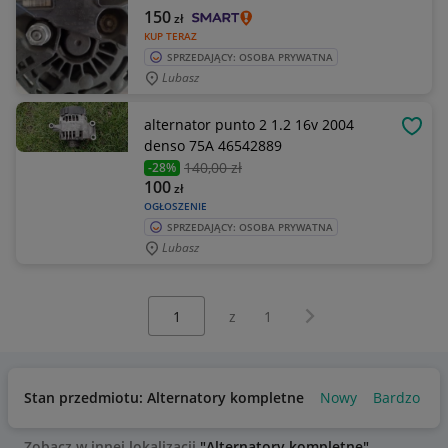
150
zł
KUP TERAZ
SPRZEDAJĄCY: OSOBA PRYWATNA
Lubasz
alternator punto 2 1.2 16v 2004
OBSE
denso 75A 46542889
140
,00 zł
-28%
100
zł
OGŁOSZENIE
SPRZEDAJĄCY: OSOBA PRYWATNA
Lubasz
Wybierz stronę:
Następna strona
z
1
Stan przedmiotu: Alternatory kompletne
Nowy
Bardzo dob
Zobacz w innej lokalizacji
"Alternatory kompletne"