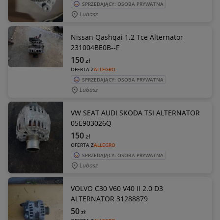
SPRZEDAJĄCY: OSOBA PRYWATNA
Lubasz
Nissan Qashqai 1.2 Tce Alternator
231004BE0B--F
150
zł
OFERTA Z
ALLEGRO
SPRZEDAJĄCY: OSOBA PRYWATNA
Lubasz
VW SEAT AUDI SKODA TSI ALTERNATOR
05E903026Q
150
zł
OFERTA Z
ALLEGRO
SPRZEDAJĄCY: OSOBA PRYWATNA
Lubasz
VOLVO C30 V60 V40 II 2.0 D3
ALTERNATOR 31288879
50
zł