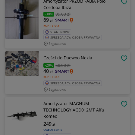
Amortyzator PRZÓD FABIA Polo
OBSE
Cordoba Ibiza
99
,00 zł
-30%
69
zł
KUP TERAZ
STAN: NOWY
SPRZEDAJĄCY: OSOBA PRYWATNA
Legionowo
Części do Daewoo Nexia
OBSE
50
,00 zł
-20%
40
zł
KUP TERAZ
SPRZEDAJĄCY: OSOBA PRYWATNA
Legionowo
Amortyzator MAGNUM
OBSE
TECHNOLOGY AGD012MT Alfa
Romeo
249
zł
OGŁOSZENIE