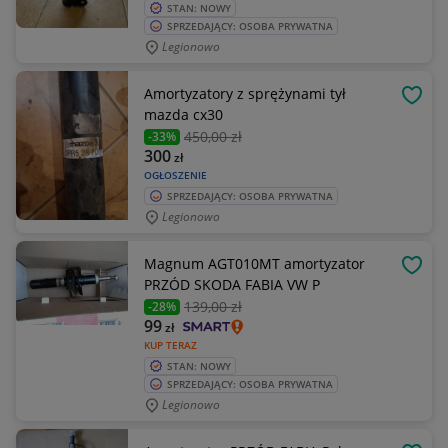
STAN: NOWY
SPRZEDAJĄCY: OSOBA PRYWATNA
Legionowo
Amortyzatory z sprężynami tył
OBSE
mazda cx30
450
,00 zł
-33%
300
zł
OGŁOSZENIE
SPRZEDAJĄCY: OSOBA PRYWATNA
Legionowo
Magnum AGT010MT amortyzator
OBSE
PRZÓD SKODA FABIA VW P
139
,00 zł
-28%
99
zł
KUP TERAZ
STAN: NOWY
SPRZEDAJĄCY: OSOBA PRYWATNA
Legionowo