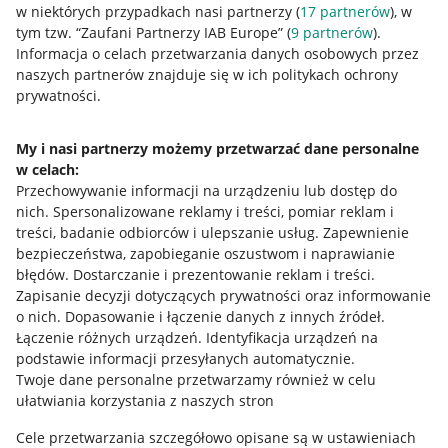
w niektórych przypadkach nasi partnerzy (
17
partnerów
), w
tym tzw. “Zaufani Partnerzy IAB Europe” (
9
partnerów
).
Przydatne informacje
Informacja o celach przetwarzania danych osobowych przez
naszych partnerów znajduje się w ich politykach ochrony
prywatności.
Jak to działa
Napisz do nas
My i nasi partnerzy możemy przetwarzać dane personalne
w celach:
Allegro Gadane dla sprzedających
Przechowywanie informacji na urządzeniu lub dostęp do
Allegro Gadane dla kupujących
nich
.
Spersonalizowane reklamy i treści, pomiar reklam i
treści, badanie odbiorców i ulepszanie usług
.
Zapewnienie
Mapa miejscowości
bezpieczeństwa, zapobieganie oszustwom i naprawianie
błędów
.
Dostarczanie i prezentowanie reklam i treści
.
Informacje prawne
Zapisanie decyzji dotyczących prywatności oraz informowanie
o nich
.
Dopasowanie i łączenie danych z innych źródeł
.
Regulamin
Łączenie różnych urządzeń
.
Identyfikacja urządzeń na
podstawie informacji przesyłanych automatycznie
.
Polityka plików "cookies"
Twoje dane personalne przetwarzamy również w celu
ułatwiania korzystania z naszych stron
Ustawienia plików "cookies"
Cele przetwarzania szczegółowo opisane są w ustawieniach
Udostępnianie lokalizacji