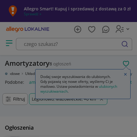
Allegro Smart! Kupuj i sprzedawaj z dostawą za 0 zł
Sprawdź »
Otwórz menu z kategoriami
szukaj
Amortyzatory
8
ogłoszeń
POL
samochodowe
Układ zawieszenia
Amortyzatory i elementy
Amortyzatory
Zamkn
Dodaj swoje wyszukiwania do ulubionych.
Gdy pojawią się nowe oferty, wyślemy Ci je
Podobne:
amortyzatory
amortyzatory tył golf 4
amortyzator
mailowo. Ustaw powiadomienia w
ulubionych
wyszukiwaniach
.
Filtruj
Legionowo, Mazowieckie, +0 km
Ogłoszenia