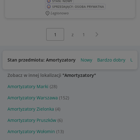
STAN: NOWY
SPRZEDAJĄCY: OSOBA PRYWATNA
Legionowo
Wybierz stronę:
Następna strona
z
1
Stan przedmiotu: Amortyzatory
Nowy
Bardzo dobry
Uży
Zobacz w innej lokalizacji
"Amortyzatory"
Amortyzatory Marki
(28)
Amortyzatory Warszawa
(152)
Amortyzatory Zielonka
(4)
Amortyzatory Pruszków
(6)
Amortyzatory Wołomin
(13)