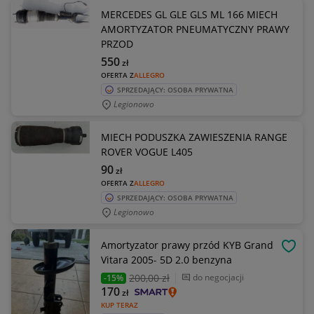
MERCEDES GL GLE GLS ML 166 MIECH
AMORTYZATOR PNEUMATYCZNY PRAWY
PRZOD
550
zł
OFERTA Z
ALLEGRO
SPRZEDAJĄCY: OSOBA PRYWATNA
Legionowo
MIECH PODUSZKA ZAWIESZENIA RANGE
ROVER VOGUE L405
90
zł
OFERTA Z
ALLEGRO
SPRZEDAJĄCY: OSOBA PRYWATNA
Legionowo
Amortyzator prawy przód KYB Grand
OBSE
Vitara 2005- 5D 2.0 benzyna
200
,00 zł
do negocjacji
-15%
170
zł
KUP TERAZ