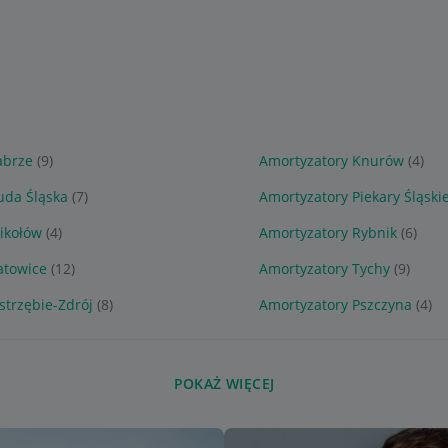
abrze
(9)
Amortyzatory Knurów
(4)
uda Śląska
(7)
Amortyzatory Piekary Śląski
ikołów
(4)
Amortyzatory Rybnik
(6)
atowice
(12)
Amortyzatory Tychy
(9)
strzębie-Zdrój
(8)
Amortyzatory Pszczyna
(4)
POKAŻ WIĘCEJ