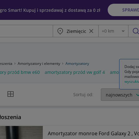
SPRAW
egro Smart! Kupuj i sprzedawaj z dostawą za 0 zł
Miasto
Wyczyść frazę
+
0
km
Odległość
szu
eszenia
Amortyzatory i elementy
Amortyzatory
Dodaj sw
Gdy poja
ory przód bmw e60
amortyzatory przód vw golf 4
amortyzatory 
mailowo
wyszuki
k listy
Widok siatki
Sortuj od:
łoszenia
Amortyzator monroe Ford Galaxy 2 , Vo