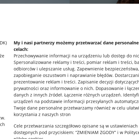
SDK)
My i nasi partnerzy możemy przetwarzać dane personaln
celach:
że
Przechowywanie informacji na urządzeniu lub dostęp do ni
Spersonalizowane reklamy i treści, pomiar reklam i treści, b
odbiorców i ulepszanie usług
.
Zapewnienie bezpieczeństwa,
zapobieganie oszustwom i naprawianie błędów
.
Dostarczani
prezentowanie reklam i treści
.
Zapisanie decyzji dotyczącyc
prywatności oraz informowanie o nich
.
Dopasowanie i łącze
danych z innych źródeł
.
Łączenie różnych urządzeń
.
Identyf
urządzeń na podstawie informacji przesyłanych automatycz
rawne
Pobierz aplikację
Twoje dane personalne przetwarzamy również w celu ułatw
korzystania z naszych stron
zw.
ach
Cele przetwarzania szczegółowo opisane są w ustawieniach
 "cookies"
dostępnych pod przyciskiem: “ZMIENIAM ZGODY” i w Polityc
plików cookies.