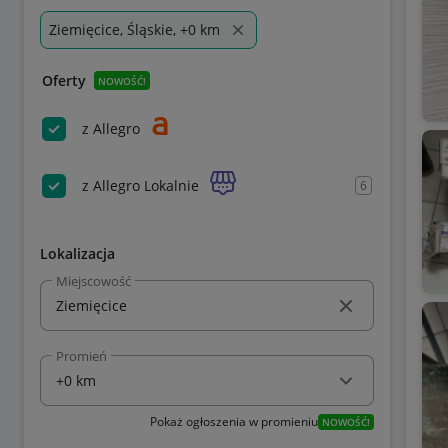
Ziemięcice, Śląskie, +0 km
Oferty
NOWOŚĆ!
z Allegro
z Allegro Lokalnie
6
Lokalizacja
Miejscowość
Promień
Pokaż ogłoszenia w promieniu
NOWOŚĆ!