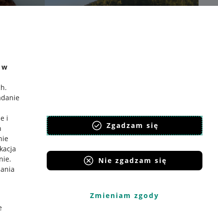
e w
ch
.
adanie
e i
Zgadzam się
h
nie
ikacja
nie
.
Nie zgadzam się
iania
Zmieniam zgody
e