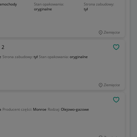
amochody
Stan opakowania:
Strona zabudowy:
oryginalne
tył
Ziemięcice
 2
OBSERWU
e
Strona zabudowy:
tył
Stan opakowania:
oryginalne
Ziemięcice
OBSERWU
a
Producent części:
Monroe
Rodzaj:
Olejowo-gazowe