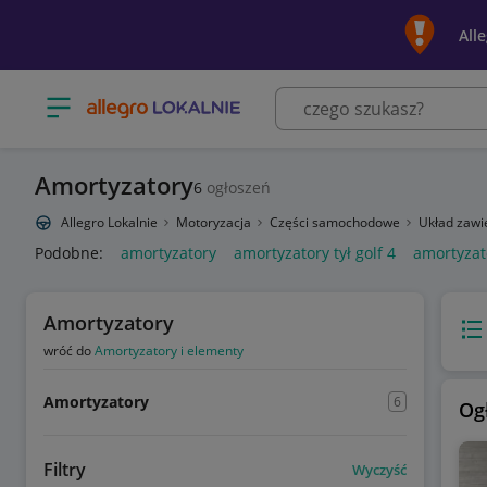
All
Otwórz menu z kategoriami
Amortyzatory
6
ogłoszeń
Allegro Lokalnie
Motoryzacja
Części samochodowe
Układ zawi
Podobne:
amortyzatory
amortyzatory tył golf 4
amortyzat
Amortyzatory
Wido
wróć do
Amortyzatory i elementy
Amortyzatory
6
Og
Filtry
Wyczyść