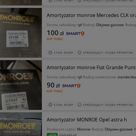
STAN: NOWY
SPRZEDAJĄCY: OSOBA PRYWATNA
Amortyzator monroe Mercedes CLK ora
Strona zabudowy:
tył
Rodzaj:
Olejowo-gazowe
Rodzaj
100
zł
KUP TERAZ
STAN: NOWY
SPRZEDAJĄCY: OSOBA PRYWATNA
Amortyzator monroe Fiat Grande Punt
Strona zabudowy:
tył
Rodzaj zawieszenia:
standardo
90
zł
KUP TERAZ
STAN: NOWY
SPRZEDAJĄCY: OSOBA PRYWATNA
Amortyzator MONROE Opel astra h
Producent części:
Monroe
Rodzaj:
Olejowo-gazowe
W
150
,00 zł
-46%