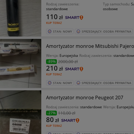
Rodzaj zawieszenia:
Typ samochodu:
S
standardowe
osobowe
110
zł
KUP TERAZ
STAN: NOWY
SPRZEDAJĄCY: OSOBA PRYWATNA
Amortyzator monroe Mitsubishi Pajero
Wersja:
Europejska
Rodzaj zawieszenia:
standardow
2000
,00 zł
-89%
210
zł
KUP TERAZ
STAN: NOWY
SPRZEDAJĄCY: OSOBA PRYWATNA
Amortyzator monroe Peugeot 207
Rodzaj zawieszenia:
standardowe
Wersja:
Europejsk
110
,00 zł
-27%
80
zł
KUP TERAZ