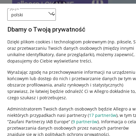
język
Dbamy o Twoją prywatność
Dzięki plikom cookies i technologiom pokrewnym
(np. piksele, 
oraz przetwarzaniu Twoich danych osobowych
(między innymi
unikalne identyfikatory, dane przeglądarki)
, możemy zapewnić, 
dopasujemy do Ciebie wyświetlane treści.
Wyrażając zgodę na przechowywanie informacji na urządzeniu
końcowym lub dostęp do nich i przetwarzanie danych (w tym w
obszarze profilowania, analiz rynkowych i statystycznych)
sprawiasz, że łatwiej będzie odnaleźć Ci w Allegro dokładnie to,
czego szukasz i potrzebujesz.
Przydatne informacje
Informacje p
Administratorem Twoich danych osobowych będzie Allegro a w
niektórych przypadkach nasi partnerzy (
17
partnerów
), w tym t
Jak to działa
Regulamin
“Zaufani Partnerzy IAB Europe” (
9
partnerów
). Informacja o cel
Napisz do nas
Polityka plików
przetwarzania danych osobowych przez naszych partnerów
znajduje się w ich politykach ochrony prywatności.