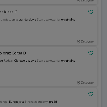
Ziemięcice
z Klasa C
OBSERWU
 zawieszenia:
standardowe
Stan opakowania:
oryginalne
Ziemięcice
o oraz Corsa D
OBSERWU
we
Rodzaj:
Olejowo-gazowe
Stan opakowania:
oryginalne
Ziemięcice
OBSERWU
ersja:
Europejska
Strona zabudowy:
przód