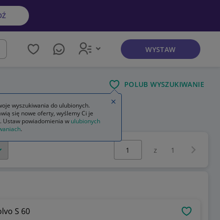
DŹ
WYSTAW
kaj
POLUB WYSZUKIWANIE
Zamknij wskazówkę
oje wyszukiwania do ulubionych.
wią się nowe oferty, wyślemy Ci je
tył bmw e46
. Ustaw powiadomienia w
ulubionych
waniach
.
Wybierz stronę:
Następna 
z
1
lvo S 60
OBSERWU