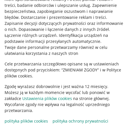
treści, badanie odbiorców i ulepszanie usług
.
Zapewnienie
Mapa miejscowości
bezpieczeństwa, zapobieganie oszustwom i naprawianie
błędów
.
Dostarczanie i prezentowanie reklam i treści
.
Informacje prawne
Zapisanie decyzji dotyczących prywatności oraz informowanie
o nich
.
Dopasowanie i łączenie danych z innych źródeł
.
Regulamin
Łączenie różnych urządzeń
.
Identyfikacja urządzeń na
podstawie informacji przesyłanych automatycznie
.
Polityka plików "cookies"
Twoje dane personalne przetwarzamy również w celu
ułatwiania korzystania z naszych stron
Ustawienia plików "cookies"
Cele przetwarzania szczegółowo opisane są w ustawieniach
Udostępnianie lokalizacji
dostępnych pod przyciskiem: “ZMIENIAM ZGODY” i w Polityce
Informacje dla Aktu o Usługach Cyfrowych
plików cookies.
Zgodę wyrażasz dobrowolnie i jest ważna 12 miesięcy.
Pobierz aplikację
Możesz ją w każdym momencie wycofać lub ponowić w
zakładce
Ustawienia plików cookies
na stronie głównej.
Wycofanie zgody nie wpływa na legalność uprzedniego
przetwarzania.
polityka plików cookies
polityka ochrony prywatności