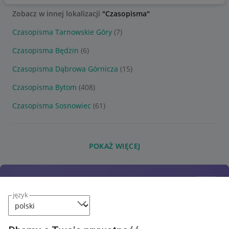
Zobacz w innej lokalizacji
"Czasopisma"
Czasopisma Tarnowskie Góry
(7)
Czasopisma Będzin
(6)
Czasopisma Dąbrowa Górnicza
(15)
Czasopisma Bytom
(408)
Czasopisma Sosnowiec
(61)
POKAŻ WIĘCEJ
język