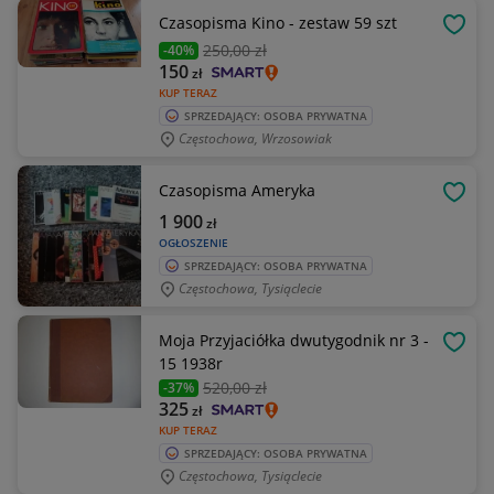
Czasopisma Kino - zestaw 59 szt
OBSE
250
,00 zł
-40%
150
zł
KUP TERAZ
SPRZEDAJĄCY: OSOBA PRYWATNA
Częstochowa, Wrzosowiak
Czasopisma Ameryka
OBSE
1 900
zł
OGŁOSZENIE
SPRZEDAJĄCY: OSOBA PRYWATNA
Częstochowa, Tysiąclecie
Moja Przyjaciółka dwutygodnik nr 3 -
OBSE
15 1938r
520
,00 zł
-37%
325
zł
KUP TERAZ
SPRZEDAJĄCY: OSOBA PRYWATNA
Częstochowa, Tysiąclecie