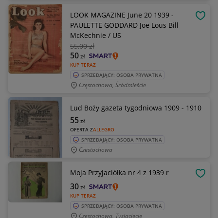
LOOK MAGAZINE June 20 1939 -
OBSE
PAULETTE GODDARD Joe Lous Bill
McKechnie / US
55
,00 zł
50
zł
KUP TERAZ
SPRZEDAJĄCY: OSOBA PRYWATNA
Częstochowa, Śródmieście
Lud Boży gazeta tygodniowa 1909 - 1910
55
zł
OFERTA Z
ALLEGRO
SPRZEDAJĄCY: OSOBA PRYWATNA
Czestochowa
Moja Przyjaciółka nr 4 z 1939 r
OBSE
30
zł
KUP TERAZ
SPRZEDAJĄCY: OSOBA PRYWATNA
Częstochowa, Tysiąclecie