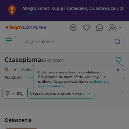
Allegro Smart! Kupuj i sprzedawaj z dostawą za 0 zł
Sprawdź »
Otwórz menu z kategoriami
szukaj
Czasopisma
13
ogłoszeń
POL
ro Lokalnie
Kolekcje i sztuka
Design i Antyki
Antykwariat
Czasopisma
Zamkn
Dodaj swoje wyszukiwania do ulubionych.
Gdy pojawią się nowe oferty, wyślemy Ci je
Podobne:
czasopisma
czasopisma erotyczne
popcorn czas
mailowo. Ustaw powiadomienia w
ulubionych
wyszukiwaniach
.
Filtruj
Częstochowa, Śląskie, +0 km
Ogłoszenia