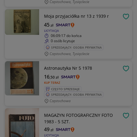
Częstochowa, Tysiąclecie
Moja przyjaciółka nr 13 z 1939 r
OBSE
45
zł
LICYTACJA
06:09:17
do końca
0 osób licytuje
SPRZEDAJĄCY: OSOBA PRYWATNA
Częstochowa, Tysiąclecie
Astronautyka Nr 5 1978
OBSE
16
,50
zł
KUP TERAZ
CZĘSTO SPRZEDAJE
SPRZEDAJĄCY: OSOBA PRYWATNA
Częstochowa
MAGAZYN FOTOGRAFICZNY FOTO
OBSE
1983 - 5 SZT.
49
zł
LICYTACJA