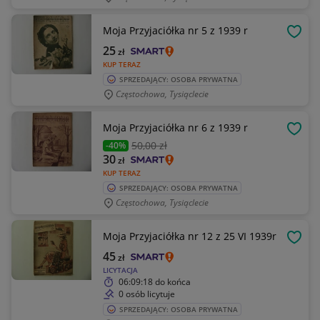
Moja Przyjaciółka nr 5 z 1939 r
OBSE
25
zł
KUP TERAZ
SPRZEDAJĄCY: OSOBA PRYWATNA
Częstochowa, Tysiąclecie
Moja Przyjaciółka nr 6 z 1939 r
OBSE
50
,00 zł
-40%
30
zł
KUP TERAZ
SPRZEDAJĄCY: OSOBA PRYWATNA
Częstochowa, Tysiąclecie
Moja Przyjaciółka nr 12 z 25 VI 1939r
OBSE
45
zł
LICYTACJA
06:09:18
do końca
0 osób licytuje
SPRZEDAJĄCY: OSOBA PRYWATNA