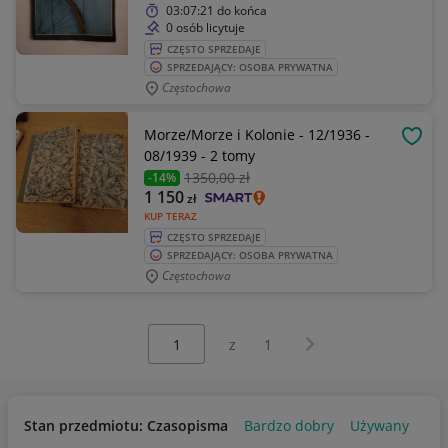
03:07:21
do końca
0 osób licytuje
CZĘSTO SPRZEDAJE
SPRZEDAJĄCY: OSOBA PRYWATNA
Częstochowa
Morze/Morze i Kolonie - 12/1936 -
OBSE
08/1939 - 2 tomy
1350
,00 zł
-14%
1 150
zł
KUP TERAZ
CZĘSTO SPRZEDAJE
SPRZEDAJĄCY: OSOBA PRYWATNA
Częstochowa
Wybierz stronę:
Następna strona
z
1
Stan przedmiotu: Czasopisma
Bardzo dobry
Używany
Us