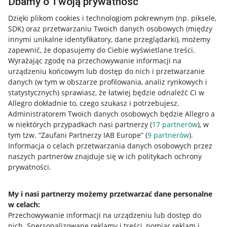
Dbamy o Twoją prywatność
Dzięki plikom cookies i technologiom pokrewnym
(np. piksele,
SDK)
oraz przetwarzaniu Twoich danych osobowych
(między
innymi unikalne identyfikatory, dane przeglądarki)
, możemy
zapewnić, że dopasujemy do Ciebie wyświetlane treści.
Wyrażając zgodę na przechowywanie informacji na
urządzeniu końcowym lub dostęp do nich i przetwarzanie
danych (w tym w obszarze profilowania, analiz rynkowych i
statystycznych) sprawiasz, że łatwiej będzie odnaleźć Ci w
Allegro dokładnie to, czego szukasz i potrzebujesz.
Administratorem Twoich danych osobowych będzie Allegro a
w niektórych przypadkach nasi partnerzy (
17
partnerów
), w
tym tzw. “Zaufani Partnerzy IAB Europe” (
9
partnerów
).
Przydatne informacje
Informacja o celach przetwarzania danych osobowych przez
naszych partnerów znajduje się w ich politykach ochrony
prywatności.
Jak to działa
Napisz do nas
My i nasi partnerzy możemy przetwarzać dane personalne
w celach:
Allegro Gadane dla sprzedających
Przechowywanie informacji na urządzeniu lub dostęp do
Allegro Gadane dla kupujących
nich
.
Spersonalizowane reklamy i treści, pomiar reklam i