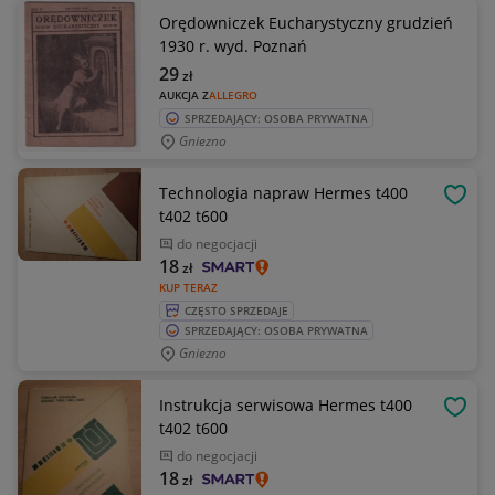
Orędowniczek Eucharystyczny grudzień
1930 r. wyd. Poznań
29
zł
AUKCJA Z
ALLEGRO
SPRZEDAJĄCY: OSOBA PRYWATNA
Gniezno
Technologia napraw Hermes t400
OBSE
t402 t600
do negocjacji
18
zł
KUP TERAZ
CZĘSTO SPRZEDAJE
SPRZEDAJĄCY: OSOBA PRYWATNA
Gniezno
Instrukcja serwisowa Hermes t400
OBSE
t402 t600
do negocjacji
18
zł