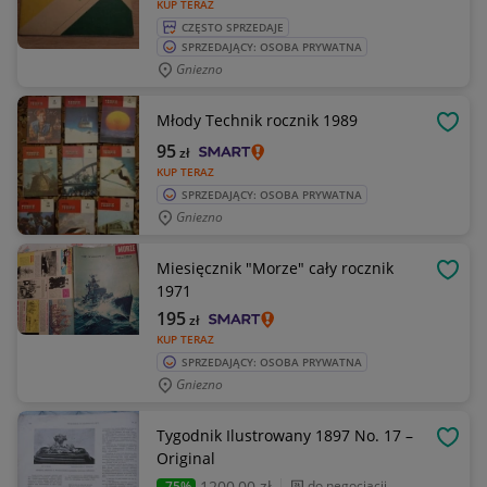
KUP TERAZ
CZĘSTO SPRZEDAJE
SPRZEDAJĄCY: OSOBA PRYWATNA
Gniezno
Młody Technik rocznik 1989
OBSE
95
zł
KUP TERAZ
SPRZEDAJĄCY: OSOBA PRYWATNA
Gniezno
Miesięcznik "Morze" cały rocznik
OBSE
1971
195
zł
KUP TERAZ
SPRZEDAJĄCY: OSOBA PRYWATNA
Gniezno
Tygodnik Ilustrowany 1897 No. 17 –
OBSE
Original
1200
,00 zł
do negocjacji
-75%