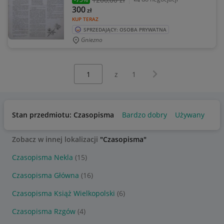
300
zł
KUP TERAZ
SPRZEDAJĄCY: OSOBA PRYWATNA
Gniezno
Wybierz stronę:
Następna strona
z
1
Stan przedmiotu: Czasopisma
Bardzo dobry
Używany
Zobacz w innej lokalizacji
"Czasopisma"
Czasopisma Nekla
(15)
Czasopisma Główna
(16)
Czasopisma Książ Wielkopolski
(6)
Czasopisma Rzgów
(4)