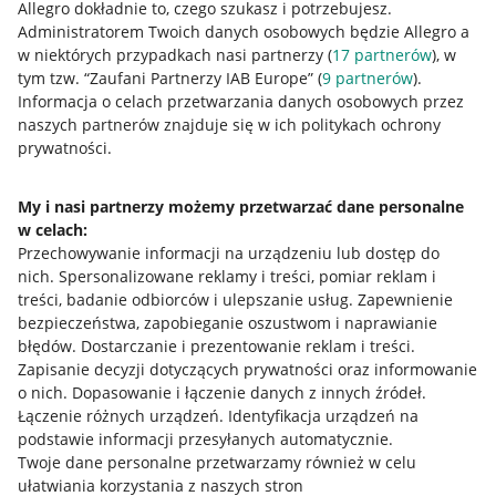
Allegro dokładnie to, czego szukasz i potrzebujesz.
Administratorem Twoich danych osobowych będzie Allegro a
w niektórych przypadkach nasi partnerzy (
17
partnerów
), w
tym tzw. “Zaufani Partnerzy IAB Europe” (
9
partnerów
).
Przydatne informacje
Informacja o celach przetwarzania danych osobowych przez
naszych partnerów znajduje się w ich politykach ochrony
prywatności.
Jak to działa
Napisz do nas
My i nasi partnerzy możemy przetwarzać dane personalne
w celach:
Allegro Gadane dla sprzedających
Przechowywanie informacji na urządzeniu lub dostęp do
Allegro Gadane dla kupujących
nich
.
Spersonalizowane reklamy i treści, pomiar reklam i
treści, badanie odbiorców i ulepszanie usług
.
Zapewnienie
Mapa miejscowości
bezpieczeństwa, zapobieganie oszustwom i naprawianie
błędów
.
Dostarczanie i prezentowanie reklam i treści
.
Informacje prawne
Zapisanie decyzji dotyczących prywatności oraz informowanie
o nich
.
Dopasowanie i łączenie danych z innych źródeł
.
Regulamin
Łączenie różnych urządzeń
.
Identyfikacja urządzeń na
podstawie informacji przesyłanych automatycznie
.
Polityka plików "cookies"
Twoje dane personalne przetwarzamy również w celu
ułatwiania korzystania z naszych stron
Ustawienia plików "cookies"