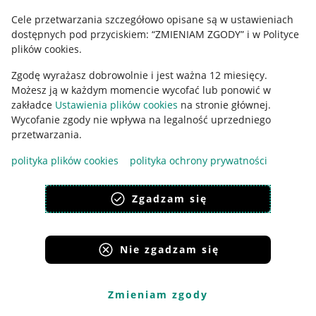
Cele przetwarzania szczegółowo opisane są w ustawieniach
Udostępnianie lokalizacji
dostępnych pod przyciskiem: “ZMIENIAM ZGODY” i w Polityce
Informacje dla Aktu o Usługach Cyfrowych
plików cookies.
Zgodę wyrażasz dobrowolnie i jest ważna 12 miesięcy.
Pobierz aplikację
Możesz ją w każdym momencie wycofać lub ponowić w
zakładce
Ustawienia plików cookies
na stronie głównej.
Wycofanie zgody nie wpływa na legalność uprzedniego
przetwarzania.
polityka plików cookies
polityka ochrony prywatności
Zgadzam się
Nie zgadzam się
Korzystanie z serwisu oznacza akceptację
regulaminu
.
Zmieniam zgody