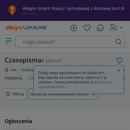
Allegro Smart! Kupuj i sprzedawaj z dostawą za 0 zł
Sprawdź »
Otwórz menu z kategoriami
szukaj
Czasopisma
6
ogłoszeń
POL
ro Lokalnie
Kolekcje i sztuka
Design i Antyki
Antykwariat
Czasopisma
Zamkn
Dodaj swoje wyszukiwania do ulubionych.
Gdy pojawią się nowe oferty, wyślemy Ci je
Podobne:
czasopisma
czasopisma erotyczne
popcorn czas
mailowo. Ustaw powiadomienia w
ulubionych
wyszukiwaniach
.
Filtruj
Gniezno, Wielkopolskie, +0 km
Ogłoszenia