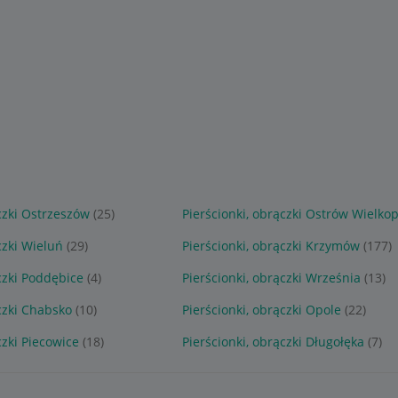
czki Ostrzeszów
(25)
Pierścionki, obrączki Ostrów Wielkop
czki Wieluń
(29)
Pierścionki, obrączki Krzymów
(177)
czki Poddębice
(4)
Pierścionki, obrączki Września
(13)
czki Chabsko
(10)
Pierścionki, obrączki Opole
(22)
czki Piecowice
(18)
Pierścionki, obrączki Długołęka
(7)