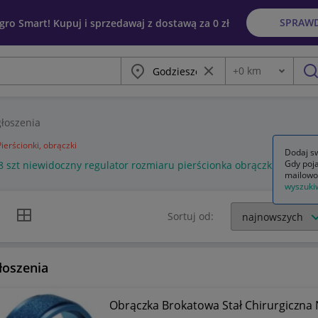
SPRAW
egro Smart! Kupuj i sprzedawaj z dostawą za 0 zł
Miasto
Wyczyść frazę
+
0
km
Odległość
szu
łoszenia
Pierścionki, obrączki
Dodaj sw
Gdy poja
8 szt niewidoczny regulator rozmiaru pierścionka obrączki zmniejs
mailowo
wyszuki
k listy
Widok siatki
Sortuj od:
łoszenia
Obrączka Brokatowa Stał Chirurgiczna 