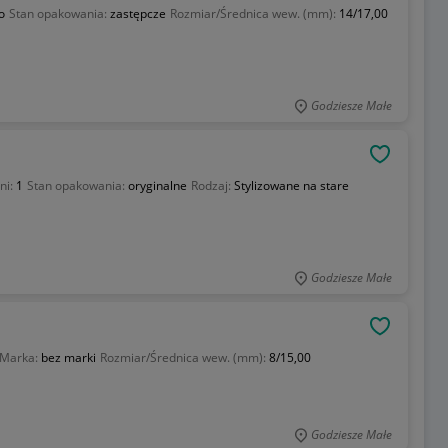
o
Stan opakowania:
zastępcze
Rozmiar/Średnica wew. (mm):
14/17,00
Godziesze Małe
OBSERWU
ni:
1
Stan opakowania:
oryginalne
Rodzaj:
Stylizowane na stare
Godziesze Małe
OBSERWU
Marka:
bez marki
Rozmiar/Średnica wew. (mm):
8/15,00
Godziesze Małe