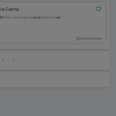
cia Czarny
OBSERWU
,00
Kolor dominujący:
czarny
Materiał:
stal
Godziesze Małe
Następna strona
z
1