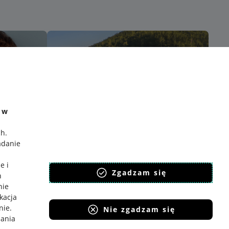
e w
ch
.
adanie
e i
Zgadzam się
h
nie
ikacja
nie
.
Nie zgadzam się
iania