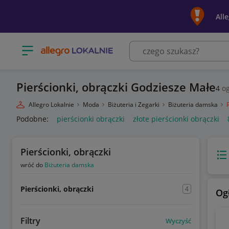
All
Otwórz menu z kategoriami
Pierścionki, obrączki Godziesze Małe
4
og
Allegro Lokalnie
Moda
Biżuteria i Zegarki
Biżuteria damska
Podobne:
pierścionki obrączki
złote pierścionki obrączki
Pierścionki, obrączki
Wido
wróć do
Biżuteria damska
Pierścionki, obrączki
4
Og
Filtry
Wyczyść