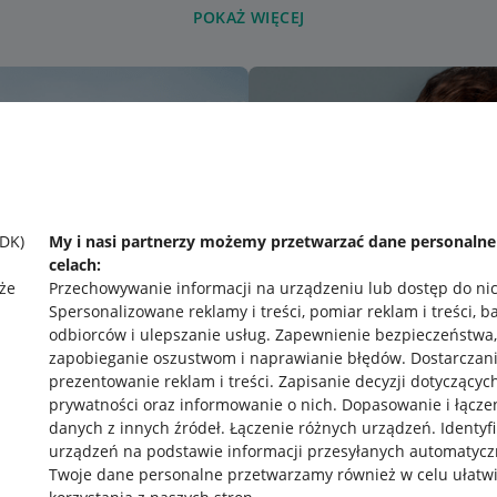
POKAŻ WIĘCEJ
SDK)
My i nasi partnerzy możemy przetwarzać dane personaln
celach:
że
Przechowywanie informacji na urządzeniu lub dostęp do ni
Spersonalizowane reklamy i treści, pomiar reklam i treści, b
odbiorców i ulepszanie usług
.
Zapewnienie bezpieczeństwa,
zapobieganie oszustwom i naprawianie błędów
.
Dostarczani
prezentowanie reklam i treści
.
Zapisanie decyzji dotyczącyc
prywatności oraz informowanie o nich
.
Dopasowanie i łącze
danych z innych źródeł
.
Łączenie różnych urządzeń
.
Identyf
urządzeń na podstawie informacji przesyłanych automatycz
rawne
Pobierz aplikację
Twoje dane personalne przetwarzamy również w celu ułatw