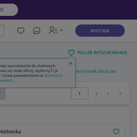
DŹ
WYSTAW
kaj
POLUB WYSZUKIWANIE
Zamknij wskazówkę
oje wyszukiwania do ulubionych.
wią się nowe oferty, wyślemy Ci je
zenie
złoty pierścionek obrączka
pierścionek obrączka
. Ustaw powiadomienia w
ulubionych
waniach
.
Wybierz stronę:
Następna 
z
1
Niebieska
OBSERWU