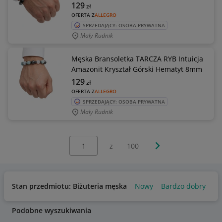
129
zł
OFERTA Z
ALLEGRO
SPRZEDAJĄCY: OSOBA PRYWATNA
Mały Rudnik
Męska Bransoletka TARCZA RYB Intuicja
Amazonit Kryształ Górski Hematyt 8mm
129
zł
OFERTA Z
ALLEGRO
SPRZEDAJĄCY: OSOBA PRYWATNA
Mały Rudnik
Wybierz stronę:
Następna strona
z
100
Stan przedmiotu: Biżuteria męska
Nowy
Bardzo dobry
Uż
Podobne wyszukiwania