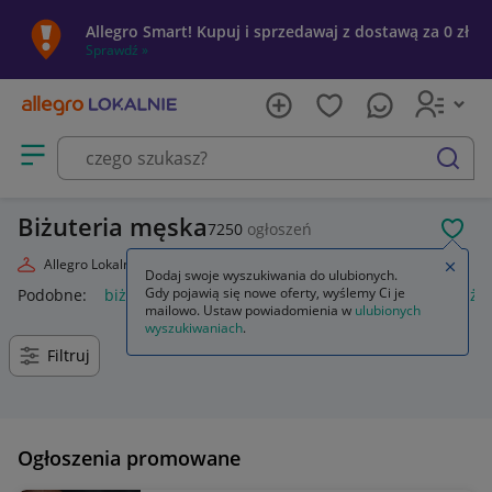
Allegro Smart! Kupuj i sprzedawaj z dostawą za 0 zł
Sprawdź »
Otwórz menu z kategoriami
szukaj
Biżuteria męska
7250
ogłoszeń
POL
Allegro Lokalnie
Moda
Biżuteria i Zegarki
Biżuteria męska
Zamkn
Dodaj swoje wyszukiwania do ulubionych.
Gdy pojawią się nowe oferty, wyślemy Ci je
Podobne:
biżuteria męska
biżuteria miedziana męska
biżu
mailowo. Ustaw powiadomienia w
ulubionych
wyszukiwaniach
.
Filtruj
Ogłoszenia promowane