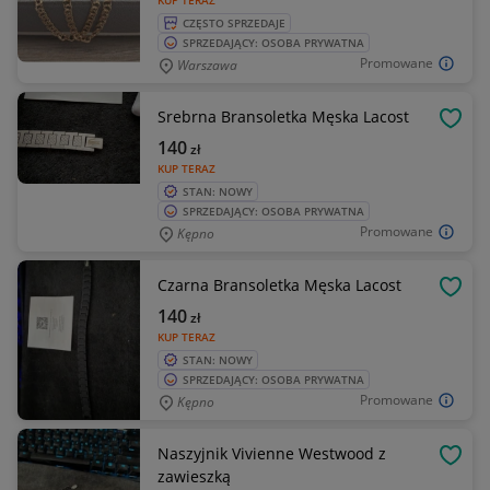
KUP TERAZ
CZĘSTO SPRZEDAJE
SPRZEDAJĄCY: OSOBA PRYWATNA
Promowane
Warszawa
Srebrna Bransoletka Męska Lacost
OBSE
140
zł
KUP TERAZ
STAN: NOWY
SPRZEDAJĄCY: OSOBA PRYWATNA
Promowane
Kępno
Czarna Bransoletka Męska Lacost
OBSE
140
zł
KUP TERAZ
STAN: NOWY
SPRZEDAJĄCY: OSOBA PRYWATNA
Promowane
Kępno
Naszyjnik Vivienne Westwood z
OBSE
zawieszką