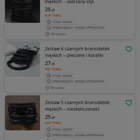
męskich – skórzany styl
25
zł
KUP TERAZ
STAN: NOWY
SPRZEDAJĄCY: OSOBA PRYWATNA
Wrocław
Zestaw 6 czarnych bransoletek
OBSE
męskich – plecione i koraliki
27
zł
KUP TERAZ
STAN: NOWY
SPRZEDAJĄCY: OSOBA PRYWATNA
Wrocław
Zestaw 5 czarnych bransoletek
OBSE
męskich – nieskończoność
25
zł
KUP TERAZ
STAN: NOWY
SPRZEDAJĄCY: OSOBA PRYWATNA