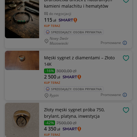
OBSE
kamieni malachitu i hematytòw
do negocjacji
115
zł
KUP TERAZ
SPRZEDAJĄCY: OSOBA PRYWATNA
Nowy Dwór
Promowane
Mazowiecki
Męski sygnet z diamentami – Złoto
OBSE
14K
3000
,00 zł
-16%
2 500
zł
KUP TERAZ
SPRZEDAJĄCY: OSOBA PRYWATNA
Promowane
Rypin
Złoty męski sygnet próba 750,
OBSE
brylant, platyna, inwestycja
7500
,00 zł
-42%
4 350
zł
KUP TERAZ