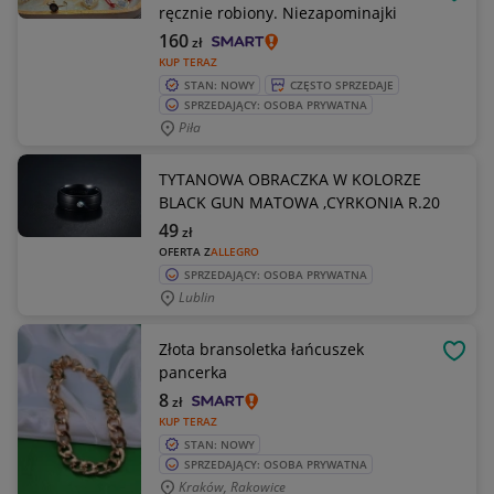
OBSE
ręcznie robiony. Niezapominajki
160
zł
KUP TERAZ
STAN: NOWY
CZĘSTO SPRZEDAJE
SPRZEDAJĄCY: OSOBA PRYWATNA
Piła
TYTANOWA OBRACZKA W KOLORZE
BLACK GUN MATOWA ,CYRKONIA R.20
49
zł
OFERTA Z
ALLEGRO
SPRZEDAJĄCY: OSOBA PRYWATNA
Lublin
Złota bransoletka łańcuszek
OBSE
pancerka
8
zł
KUP TERAZ
STAN: NOWY
SPRZEDAJĄCY: OSOBA PRYWATNA
Kraków, Rakowice