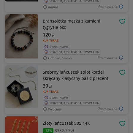
SPRZEDAJĄCY: OSOBA PRYWATNA
Promowane
Kępno
Bransoletka męska z kamieni
OBSE
tygrysie oko
120
zł
KUP TERAZ
STAN: NOWY
SPRZEDAJĄCY: OSOBA PRYWATNA
Promowane
Gdańsk, Siedlce
Srebrny łańcuszek splot kordel
OBSE
skręcany klasyczny basic prezent
39
zł
KUP TERAZ
STAN: NOWY
SPRZEDAJĄCY: OSOBA PRYWATNA
Promowane
Wrocław
Złoty łańcuszek 585 14K
OBSE
8332
,79 zł
-12%