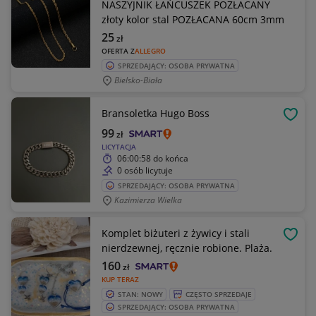
NASZYJNIK ŁAŃCUSZEK POZŁACANY
złoty kolor stal POZŁACANA 60cm 3mm
25
zł
OFERTA Z
ALLEGRO
SPRZEDAJĄCY: OSOBA PRYWATNA
Bielsko-Biała
Bransoletka Hugo Boss
OBSE
99
zł
LICYTACJA
06:00:58
do końca
0 osób licytuje
SPRZEDAJĄCY: OSOBA PRYWATNA
Kazimierza Wielka
Komplet biżuteri z żywicy i stali
OBSE
nierdzewnej, ręcznie robione. Plaża.
160
zł
KUP TERAZ
STAN: NOWY
CZĘSTO SPRZEDAJE
SPRZEDAJĄCY: OSOBA PRYWATNA