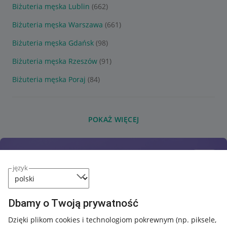
Biżuteria męska Lublin
(662)
Biżuteria męska Warszawa
(661)
Biżuteria męska Gdańsk
(98)
Biżuteria męska Rzeszów
(91)
Biżuteria męska Poraj
(84)
POKAŻ WIĘCEJ
język
Dbamy o Twoją prywatność
Dzięki plikom cookies i technologiom pokrewnym
(np. piksele,