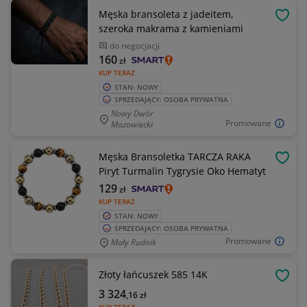
Męska bransoleta z jadeitem,
OBSE
szeroka makrama z kamieniami
do negocjacji
160
zł
KUP TERAZ
STAN: NOWY
SPRZEDAJĄCY: OSOBA PRYWATNA
Nowy Dwór
Promowane
Mazowiecki
Męska Bransoletka TARCZA RAKA
OBSE
Piryt Turmalin Tygrysie Oko Hematyt
129
zł
KUP TERAZ
STAN: NOWY
SPRZEDAJĄCY: OSOBA PRYWATNA
Promowane
Mały Rudnik
Złoty łańcuszek 585 14K
OBSE
3 324
,16
zł