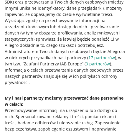
SDK)
oraz przetwarzaniu Twoich danych osobowych
(między
innymi unikalne identyfikatory, dane przeglądarki)
, możemy
zapewnić, że dopasujemy do Ciebie wyświetlane treści.
Wyrażając zgodę na przechowywanie informacji na
urządzeniu końcowym lub dostęp do nich i przetwarzanie
danych (w tym w obszarze profilowania, analiz rynkowych i
statystycznych) sprawiasz, że łatwiej będzie odnaleźć Ci w
Allegro dokładnie to, czego szukasz i potrzebujesz.
Administratorem Twoich danych osobowych będzie Allegro a
w niektórych przypadkach nasi partnerzy (
17
partnerów
), w
tym tzw. “Zaufani Partnerzy IAB Europe” (
9
partnerów
).
Przydatne informacje
Informacja o celach przetwarzania danych osobowych przez
naszych partnerów znajduje się w ich politykach ochrony
prywatności.
Jak to działa
Napisz do nas
My i nasi partnerzy możemy przetwarzać dane personalne
w celach:
Allegro Gadane dla sprzedających
Przechowywanie informacji na urządzeniu lub dostęp do
Allegro Gadane dla kupujących
nich
.
Spersonalizowane reklamy i treści, pomiar reklam i
treści, badanie odbiorców i ulepszanie usług
.
Zapewnienie
Mapa miejscowości
bezpieczeństwa, zapobieganie oszustwom i naprawianie