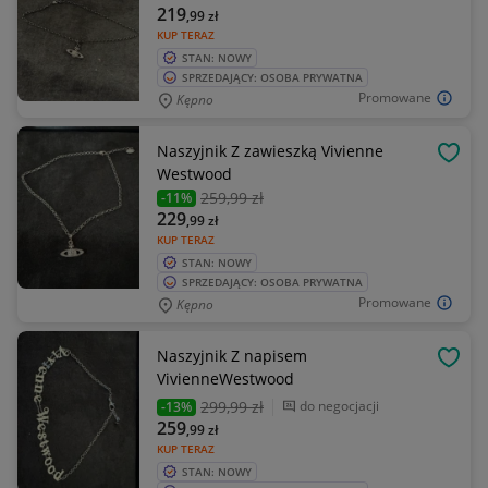
219
,99
zł
KUP TERAZ
STAN: NOWY
SPRZEDAJĄCY: OSOBA PRYWATNA
Promowane
Kępno
Naszyjnik Z zawieszką Vivienne
OBSE
Westwood
259
,99 zł
-11%
229
,99
zł
KUP TERAZ
STAN: NOWY
SPRZEDAJĄCY: OSOBA PRYWATNA
Promowane
Kępno
Naszyjnik Z napisem
OBSE
VivienneWestwood
299
,99 zł
do negocjacji
-13%
259
,99
zł
KUP TERAZ
STAN: NOWY