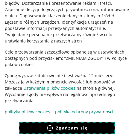
błędów
.
Dostarczanie i prezentowanie reklam i treści
.
Informacje prawne
Zapisanie decyzji dotyczących prywatności oraz informowanie
o nich
.
Dopasowanie i łączenie danych z innych źródeł
.
Regulamin
Łączenie różnych urządzeń
.
Identyfikacja urządzeń na
podstawie informacji przesyłanych automatycznie
.
Polityka plików "cookies"
Twoje dane personalne przetwarzamy również w celu
ułatwiania korzystania z naszych stron
Ustawienia plików "cookies"
Cele przetwarzania szczegółowo opisane są w ustawieniach
Udostępnianie lokalizacji
dostępnych pod przyciskiem: “ZMIENIAM ZGODY” i w Polityce
Informacje dla Aktu o Usługach Cyfrowych
plików cookies.
Zgodę wyrażasz dobrowolnie i jest ważna 12 miesięcy.
Pobierz aplikację
Możesz ją w każdym momencie wycofać lub ponowić w
zakładce
Ustawienia plików cookies
na stronie głównej.
Wycofanie zgody nie wpływa na legalność uprzedniego
przetwarzania.
polityka plików cookies
polityka ochrony prywatności
Zgadzam się