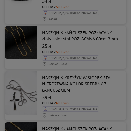
34
zł
OFERTA Z
ALLEGRO
SPRZEDAJĄCY: OSOBA PRYWATNA
Lublin
NASZYJNIK ŁAŃCUSZEK POZŁACANY
złoty kolor stal POZŁACANA 60cm 3mm
25
zł
OFERTA Z
ALLEGRO
SPRZEDAJĄCY: OSOBA PRYWATNA
Bielsko-Biała
NASZYJNIK KRZYŻYK WISIOREK STAL
NIERDZEWNA KOLOR SREBRNY Z
ŁAŃCUSZKIEM
39
zł
OFERTA Z
ALLEGRO
SPRZEDAJĄCY: OSOBA PRYWATNA
Bielsko-Biała
NASZYJNIK ŁAŃCUSZEK POZŁACANY