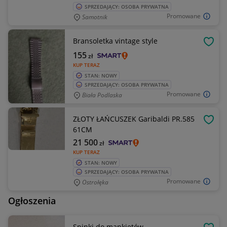
SPRZEDAJĄCY: OSOBA PRYWATNA
Promowane
Samotnik
Bransoletka vintage style
OBSE
155
zł
KUP TERAZ
STAN: NOWY
SPRZEDAJĄCY: OSOBA PRYWATNA
Promowane
Biała Podlaska
ZŁOTY ŁAŃCUSZEK Garibaldi PR.585
OBSE
61CM
21 500
zł
KUP TERAZ
STAN: NOWY
SPRZEDAJĄCY: OSOBA PRYWATNA
Promowane
Ostrołęka
Ogłoszenia
Spinki do mankietów