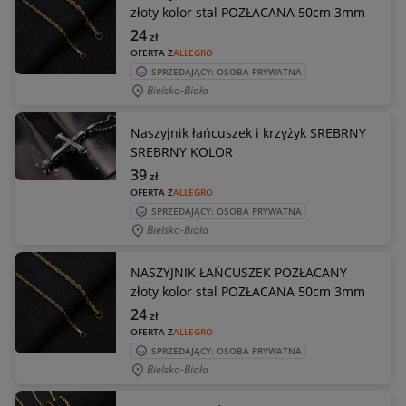
złoty kolor stal POZŁACANA 50cm 3mm
24
zł
OFERTA Z
ALLEGRO
SPRZEDAJĄCY: OSOBA PRYWATNA
Bielsko-Biała
Naszyjnik łańcuszek i krzyżyk SREBRNY
SREBRNY KOLOR
39
zł
OFERTA Z
ALLEGRO
SPRZEDAJĄCY: OSOBA PRYWATNA
Bielsko-Biała
NASZYJNIK ŁAŃCUSZEK POZŁACANY
złoty kolor stal POZŁACANA 50cm 3mm
24
zł
OFERTA Z
ALLEGRO
SPRZEDAJĄCY: OSOBA PRYWATNA
Bielsko-Biała