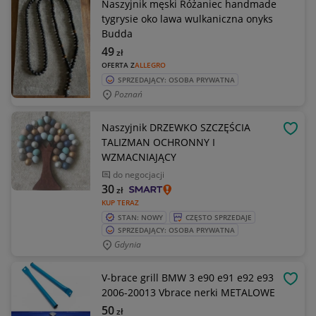
Naszyjnik męski Różaniec handmade
tygrysie oko lawa wulkaniczna onyks
Budda
49
zł
OFERTA Z
ALLEGRO
SPRZEDAJĄCY: OSOBA PRYWATNA
Poznań
Naszyjnik DRZEWKO SZCZĘŚCIA
OBSE
TALIZMAN OCHRONNY I
WZMACNIAJĄCY
do negocjacji
30
zł
KUP TERAZ
STAN: NOWY
CZĘSTO SPRZEDAJE
SPRZEDAJĄCY: OSOBA PRYWATNA
Gdynia
V-brace grill BMW 3 e90 e91 e92 e93
OBSE
2006-20013 Vbrace nerki METALOWE
50
zł