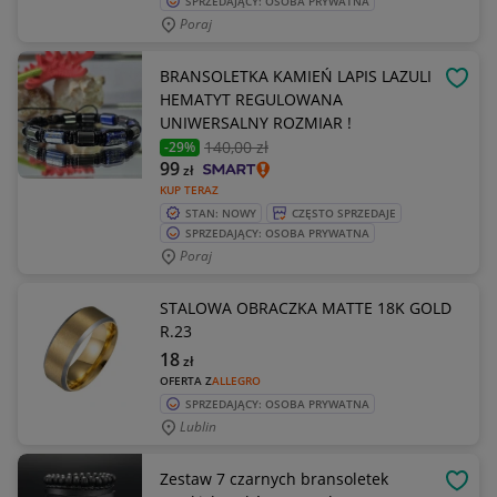
SPRZEDAJĄCY: OSOBA PRYWATNA
Poraj
BRANSOLETKA KAMIEŃ LAPIS LAZULI
OBSE
HEMATYT REGULOWANA
UNIWERSALNY ROZMIAR !
140
,00 zł
-29%
99
zł
KUP TERAZ
STAN: NOWY
CZĘSTO SPRZEDAJE
SPRZEDAJĄCY: OSOBA PRYWATNA
Poraj
STALOWA OBRACZKA MATTE 18K GOLD
R.23
18
zł
OFERTA Z
ALLEGRO
SPRZEDAJĄCY: OSOBA PRYWATNA
Lublin
Zestaw 7 czarnych bransoletek
OBSE