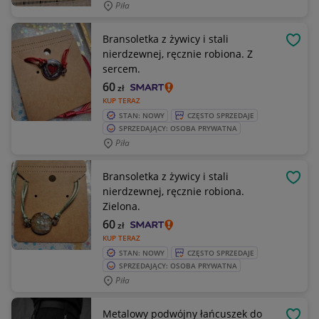
Piła
Bransoletka z żywicy i stali
OBSE
nierdzewnej, ręcznie robiona. Z
sercem.
60
zł
KUP TERAZ
STAN: NOWY
CZĘSTO SPRZEDAJE
SPRZEDAJĄCY: OSOBA PRYWATNA
Piła
Bransoletka z żywicy i stali
OBSE
nierdzewnej, ręcznie robiona.
Zielona.
60
zł
KUP TERAZ
STAN: NOWY
CZĘSTO SPRZEDAJE
SPRZEDAJĄCY: OSOBA PRYWATNA
Piła
Metalowy podwójny łańcuszek do