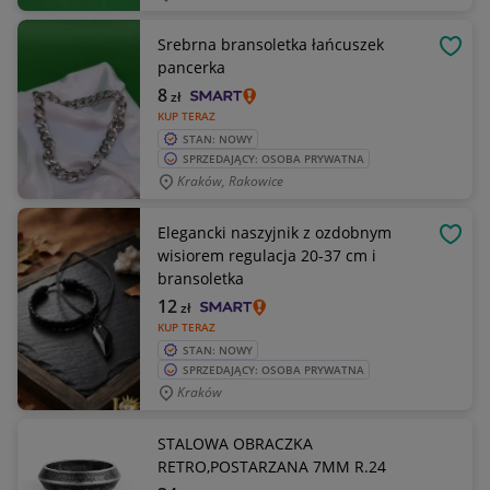
Srebrna bransoletka łańcuszek
OBSE
pancerka
8
zł
KUP TERAZ
STAN: NOWY
SPRZEDAJĄCY: OSOBA PRYWATNA
Kraków, Rakowice
Elegancki naszyjnik z ozdobnym
OBSE
wisiorem regulacja 20-37 cm i
bransoletka
12
zł
KUP TERAZ
STAN: NOWY
SPRZEDAJĄCY: OSOBA PRYWATNA
Kraków
STALOWA OBRACZKA
RETRO,POSTARZANA 7MM R.24