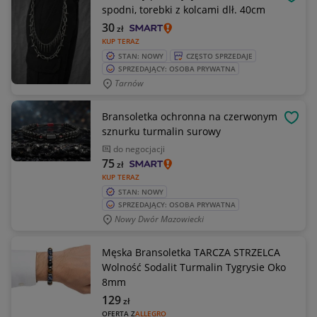
OBSE
spodni, torebki z kolcami dlł. 40cm
30
zł
KUP TERAZ
STAN: NOWY
CZĘSTO SPRZEDAJE
SPRZEDAJĄCY: OSOBA PRYWATNA
Tarnów
Bransoletka ochronna na czerwonym
OBSE
sznurku turmalin surowy
do negocjacji
75
zł
KUP TERAZ
STAN: NOWY
SPRZEDAJĄCY: OSOBA PRYWATNA
Nowy Dwór Mazowiecki
Męska Bransoletka TARCZA STRZELCA
Wolność Sodalit Turmalin Tygrysie Oko
8mm
129
zł
OFERTA Z
ALLEGRO