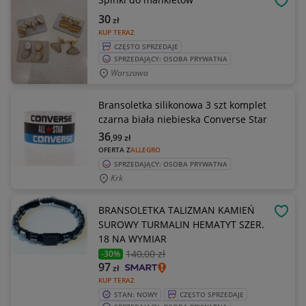
OBSE
30
zł
KUP TERAZ
CZĘSTO SPRZEDAJE
SPRZEDAJĄCY: OSOBA PRYWATNA
Warszawa
Bransoletka silikonowa 3 szt komplet
czarna biała niebieska Converse Star
36
,99
zł
OFERTA Z
ALLEGRO
SPRZEDAJĄCY: OSOBA PRYWATNA
Krk
BRANSOLETKA TALIZMAN KAMIEŃ
OBSE
SUROWY TURMALIN HEMATYT SZER.
18 NA WYMIAR
140
,00 zł
-30%
97
zł
KUP TERAZ
STAN: NOWY
CZĘSTO SPRZEDAJE