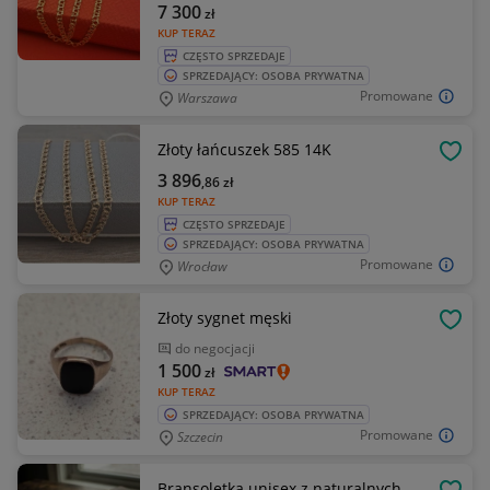
7 300
zł
KUP TERAZ
CZĘSTO SPRZEDAJE
SPRZEDAJĄCY: OSOBA PRYWATNA
Promowane
Warszawa
Złoty łańcuszek 585 14K
OBSE
3 896
,86
zł
KUP TERAZ
CZĘSTO SPRZEDAJE
SPRZEDAJĄCY: OSOBA PRYWATNA
Promowane
Wrocław
Złoty sygnet męski
OBSE
do negocjacji
1 500
zł
KUP TERAZ
SPRZEDAJĄCY: OSOBA PRYWATNA
Promowane
Szczecin
Bransoletka unisex z naturalnych