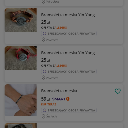
Wrocław
Bransoletka męska Yin Yang
25
zł
OFERTA Z
ALLEGRO
SPRZEDAJĄCY: OSOBA PRYWATNA
Poznań
Bransoletka męska Yin Yang
25
zł
OFERTA Z
ALLEGRO
SPRZEDAJĄCY: OSOBA PRYWATNA
Poznań
Bransoletka męska
OBSE
59
zł
KUP TERAZ
SPRZEDAJĄCY: OSOBA PRYWATNA
Świecie