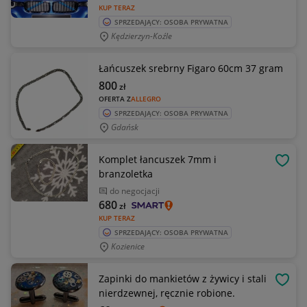
KUP TERAZ
SPRZEDAJĄCY: OSOBA PRYWATNA
Kędzierzyn-Koźle
Łańcuszek srebrny Figaro 60cm 37 gram
800
zł
OFERTA Z
ALLEGRO
SPRZEDAJĄCY: OSOBA PRYWATNA
Gdańsk
Komplet łancuszek 7mm i
OBSE
branzoletka
do negocjacji
680
zł
KUP TERAZ
SPRZEDAJĄCY: OSOBA PRYWATNA
Kozienice
Zapinki do mankietów z żywicy i stali
OBSE
nierdzewnej, ręcznie robione.