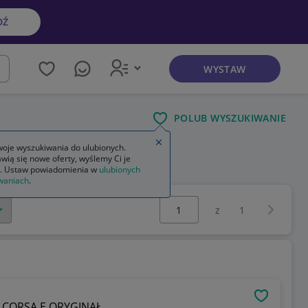
DŹ
WYSTAW
kaj
POLUB WYSZUKIWANIE
Zamknij wskazówkę
oje wyszukiwania do ulubionych.
wią się nowe oferty, wyślemy Ci je
. Ustaw powiadomienia w
ulubionych
waniach
.
Wybierz stronę:
Następna 
z
1
OBSERWU
 CORSA E ORYGINAŁ