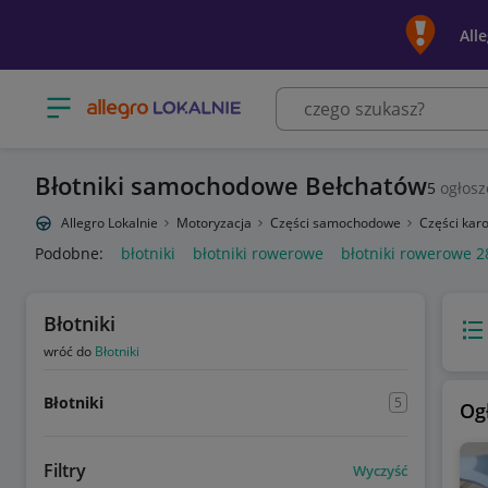
All
Otwórz menu z kategoriami
Błotniki samochodowe Bełchatów
5
ogłosz
Allegro Lokalnie
Motoryzacja
Części samochodowe
Części karo
Podobne:
błotniki
błotniki rowerowe
błotniki rowerowe 2
Błotniki
Wido
wróć do
Błotniki
Błotniki
5
Og
Filtry
Wyczyść