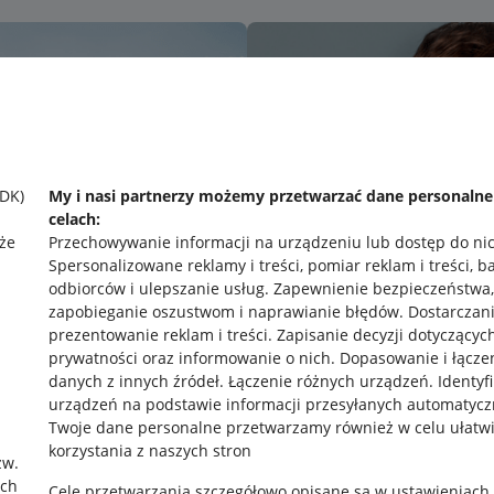
SDK)
My i nasi partnerzy możemy przetwarzać dane personaln
celach:
że
Przechowywanie informacji na urządzeniu lub dostęp do ni
Spersonalizowane reklamy i treści, pomiar reklam i treści, b
odbiorców i ulepszanie usług
.
Zapewnienie bezpieczeństwa,
zapobieganie oszustwom i naprawianie błędów
.
Dostarczani
prezentowanie reklam i treści
.
Zapisanie decyzji dotyczącyc
prywatności oraz informowanie o nich
.
Dopasowanie i łącze
danych z innych źródeł
.
Łączenie różnych urządzeń
.
Identyf
urządzeń na podstawie informacji przesyłanych automatycz
rawne
Pobierz aplikację
Twoje dane personalne przetwarzamy również w celu ułatw
korzystania z naszych stron
zw.
ach
Cele przetwarzania szczegółowo opisane są w ustawieniach