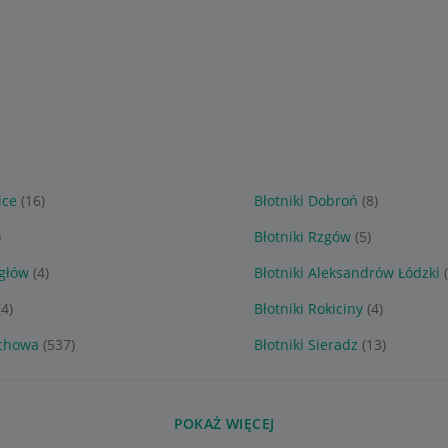
ice
(16)
Błotniki Dobroń
(8)
)
Błotniki Rzgów
(5)
ygłów
(4)
Błotniki Aleksandrów Łódzki
(4)
Błotniki Rokiciny
(4)
ochowa
(537)
Błotniki Sieradz
(13)
POKAŻ WIĘCEJ