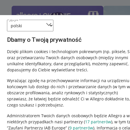
język
Dbamy o Twoją prywatność
Dzięki plikom cookies i technologiom pokrewnym
(np. piksele, 
oraz przetwarzaniu Twoich danych osobowych
(między innymi
unikalne identyfikatory, dane przeglądarki)
, możemy zapewnić, 
dopasujemy do Ciebie wyświetlane treści.
Wyrażając zgodę na przechowywanie informacji na urządzeniu
końcowym lub dostęp do nich i przetwarzanie danych (w tym w
obszarze profilowania, analiz rynkowych i statystycznych)
sprawiasz, że łatwiej będzie odnaleźć Ci w Allegro dokładnie to,
Nawigacja
czego szukasz i potrzebujesz.
Przydatne informacje
Informacje p
Administratorem Twoich danych osobowych będzie Allegro a w
niektórych przypadkach nasi partnerzy (
17
partnerów
), w tym t
Jak to działa
Regulamin
“Zaufani Partnerzy IAB Europe” (
9
partnerów
). Informacja o cel