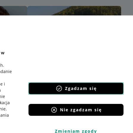
e w
ch
.
adanie
e i
Zgadzam się
h
nie
ikacja
nie
.
Nie zgadzam się
iania
Zmieniam zgody