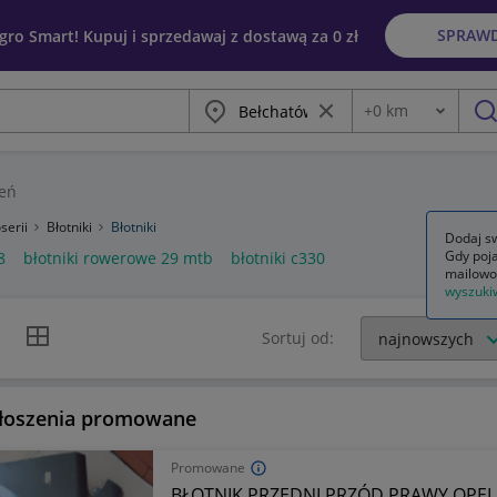
SPRAW
egro Smart! Kupuj i sprzedawaj z dostawą za 0 zł
Miasto
Wyczyść frazę
+
0
km
Odległość
szu
eń
serii
Błotniki
Błotniki
Dodaj sw
Gdy poja
8
błotniki rowerowe 29 mtb
błotniki c330
mailowo
wyszuki
k listy
Widok siatki
Sortuj od:
łoszenia promowane
Promowane
BŁOTNIK PRZEDNI PRZÓD PRAWY OPEL