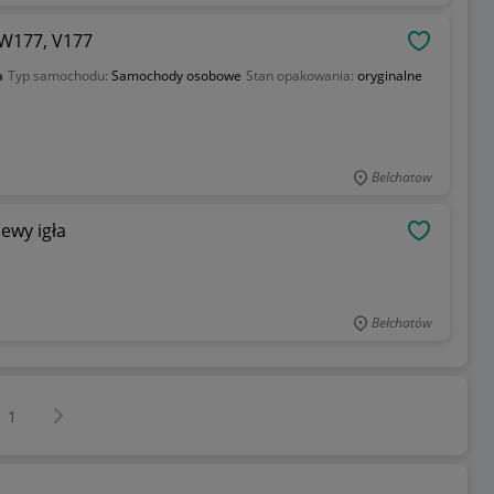
 W177, V177
OBSERWU
a
Typ samochodu:
Samochody osobowe
Stan opakowania:
oryginalne
Belchatow
ewy igła
OBSERWU
Bełchatów
Następna strona
z
1