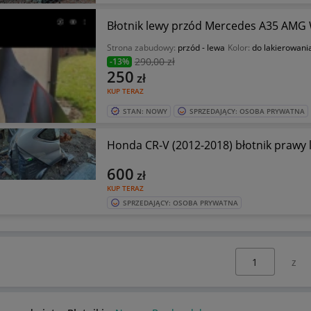
Błotnik lewy przód Mercedes A35 AMG
Strona zabudowy:
przód - lewa
Kolor:
do lakierowani
290
,00 zł
-13%
250
zł
KUP TERAZ
STAN: NOWY
SPRZEDAJĄCY: OSOBA PRYWATNA
Honda CR-V (2012-2018) błotnik prawy l
600
zł
KUP TERAZ
SPRZEDAJĄCY: OSOBA PRYWATNA
Wybierz stronę: