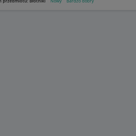
n przedmiotu: Błotniki
Nowy
Bardzo dobry