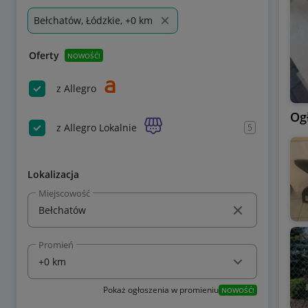
Bełchatów, Łódzkie, +0 km
Oferty
NOWOŚĆ!
z Allegro
Og
z Allegro Lokalnie
5
Lokalizacja
Miejscowość
Promień
Pokaż ogłoszenia w promieniu
NOWOŚĆ!