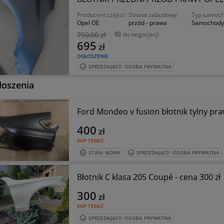
Producent części:
Strona zabudowy:
Typ samoch
Opel OE
przód - prawa
Samochody
750
,00 zł
do negocjacji
695
zł
OGŁOSZENIE
SPRZEDAJĄCY: OSOBA PRYWATNA
łoszenia
Ford Mondeo v fusion błotnik tylny pr
400
zł
KUP TERAZ
STAN: NOWY
SPRZEDAJĄCY: OSOBA PRYWATNA
Błotnik C klasa 205 Coupé - cena 300 zł
300
zł
KUP TERAZ
SPRZEDAJĄCY: OSOBA PRYWATNA