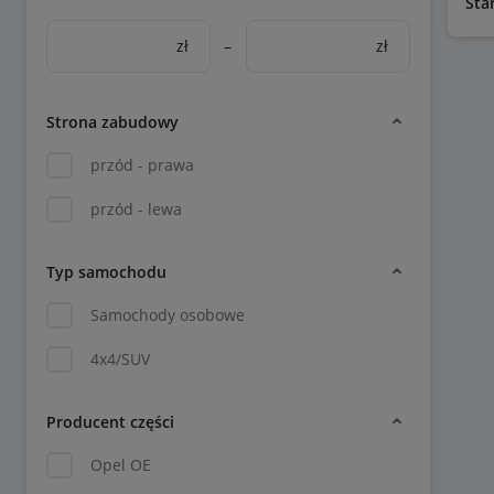
Sta
zł
–
zł
Strona zabudowy
przód - prawa
przód - lewa
Typ samochodu
Samochody osobowe
4x4/SUV
Producent części
Opel OE