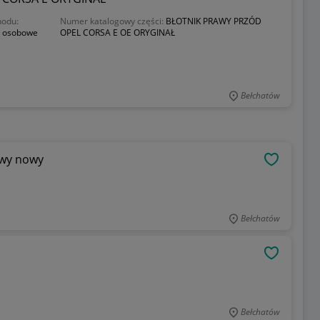
odu:
Numer katalogowy części:
BŁOTNIK PRAWY PRZÓD
 osobowe
OPEL CORSA E OE ORYGINAŁ
Bełchatów
awy nowy
OBSERWU
Bełchatów
OBSERWU
Bełchatów