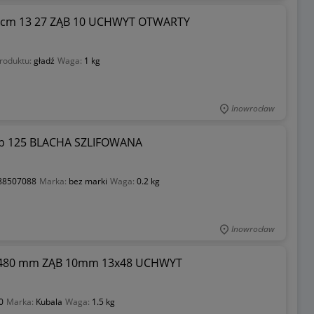
cm 13 27 ZĄB 10 UCHWYT OTWARTY
roduktu:
gładź
Waga:
1 kg
Inowrocław
ub 125 BLACHA SZLIFOWANA
88507088
Marka:
bez marki
Waga:
0.2 kg
Inowrocław
x480 mm ZĄB 10mm 13x48 UCHWYT
0
Marka:
Kubala
Waga:
1.5 kg