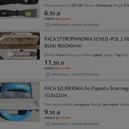
Kod producenta:
501-00
Marka:
Comensal
Waga:
0.5
6
,50
zł
OFERTA Z
ALLEGRO
SPRZEDAJĄCY: OSOBA PRYWATNA
PACA STYROPIANOWA SCHED–POL Z F
8x34c 80x340mm
Marka:
Vorel
Rodzaj produktu:
gładź
Waga:
1 kg
Kod
11
,50
zł
OFERTA Z
ALLEGRO
SPRZEDAJĄCY: OSOBA PRYWATNA
PACA SZLIFIERSKA Do Papieru Ściern
10,5x22cm
Stan opakowania:
zastępcze
Marka:
bez marki
Rodza
9
,50
zł
OFERTA Z
ALLEGRO
SPRZEDAJĄCY: OSOBA PRYWATNA