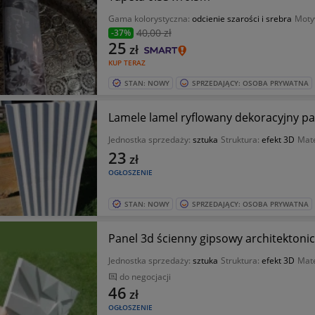
Gama kolorystyczna:
odcienie szarości i srebra
Moty
40
,00 zł
-37%
25
zł
KUP TERAZ
STAN: NOWY
SPRZEDAJĄCY: OSOBA PRYWATNA
Lamele lamel ryflowany dekoracyjny pa
Jednostka sprzedaży:
sztuka
Struktura:
efekt 3D
Mate
23
zł
OGŁOSZENIE
STAN: NOWY
SPRZEDAJĄCY: OSOBA PRYWATNA
Panel 3d ścienny gipsowy architekton
Jednostka sprzedaży:
sztuka
Struktura:
efekt 3D
Mate
do negocjacji
46
zł
OGŁOSZENIE