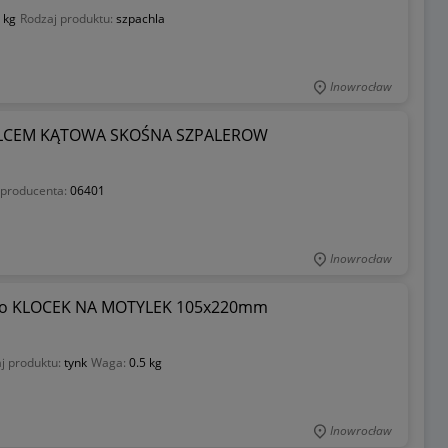
 kg
Rodzaj produktu:
szpachla
Inowrocław
ILCEM KĄTOWA SKOŚNA SZPALEROW
 producenta:
06401
Inowrocław
ego KLOCEK NA MOTYLEK 105x220mm
j produktu:
tynk
Waga:
0.5 kg
Inowrocław