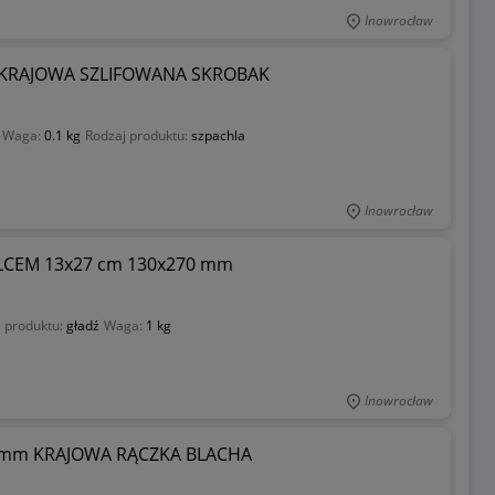
Inowrocław
 KRAJOWA SZLIFOWANA SKROBAK
Waga:
0.1 kg
Rodzaj produktu:
szpachla
Inowrocław
LCEM 13x27 cm 130x270 mm
 produktu:
gładź
Waga:
1 kg
Inowrocław
 mm KRAJOWA RĄCZKA BLACHA