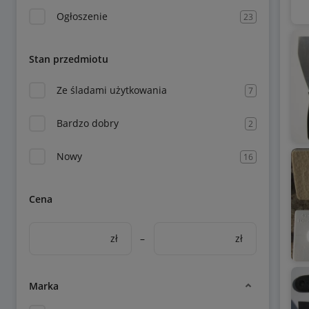
Ogłoszenie
23
Stan przedmiotu
Ze śladami użytkowania
7
Bardzo dobry
2
Nowy
16
Cena
zł
–
zł
Marka