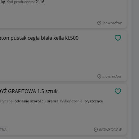
 kg
Kod producenta:
2116
Inowrocław
 pustak cegła biała xella kl.500
OBSERWU
Inowrocław
Ż GRAFITOWA 1.5 sztuki
OBSERWU
styczna:
odcienie szarości i srebra
Wykończenie:
błyszczące
INOWROCłAW
ATNA