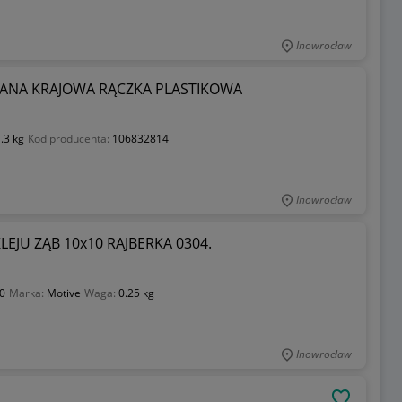
Inowrocław
ANA KRAJOWA RĄCZKA PLASTIKOWA
.3 kg
Kod producenta:
106832814
Inowrocław
JU ZĄB 10x10 RAJBERKA 0304.
0
Marka:
Motive
Waga:
0.25 kg
Inowrocław