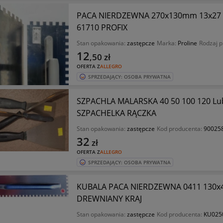
PACA NIERDZEWNA 270x130mm 13x27 
61710 PROFIX
Stan opakowania:
zastępcze
Marka:
Proline
Rodzaj p
12
,50
zł
OFERTA Z
ALLEGRO
SPRZEDAJĄCY: OSOBA PRYWATNA
SZPACHLA MALARSKA 40 50 100 120 L
SZPACHELKA RĄCZKA
Stan opakowania:
zastępcze
Kod producenta:
90025
32
zł
OFERTA Z
ALLEGRO
SPRZEDAJĄCY: OSOBA PRYWATNA
KUBALA PACA NIERDZEWNA 0411 130
DREWNIANY KRAJ
Stan opakowania:
zastępcze
Kod producenta:
KU025