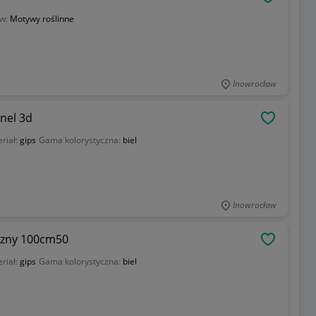
OBSERWU
w:
Motywy roślinne
Inowrocław
nel 3d
OBSERWU
riał:
gips
Gama kolorystyczna:
biel
Inowrocław
iczny 100cm50
OBSERWU
riał:
gips
Gama kolorystyczna:
biel