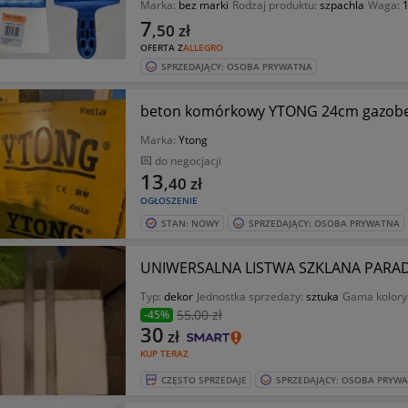
Marka:
bez marki
Rodzaj produktu:
szpachla
Waga:
1
7
,50
zł
OFERTA Z
ALLEGRO
SPRZEDAJĄCY: OSOBA PRYWATNA
beton komórkowy YTONG 24cm gazobeton
Marka:
Ytong
do negocjacji
13
,40
zł
OGŁOSZENIE
STAN: NOWY
SPRZEDAJĄCY: OSOBA PRYWATNA
UNIWERSALNA LISTWA SZKLANA PARADY
Typ:
dekor
Jednostka sprzedaży:
sztuka
Gama kolory
55
,00 zł
-45%
30
zł
KUP TERAZ
CZĘSTO SPRZEDAJE
SPRZEDAJĄCY: OSOBA PRYW