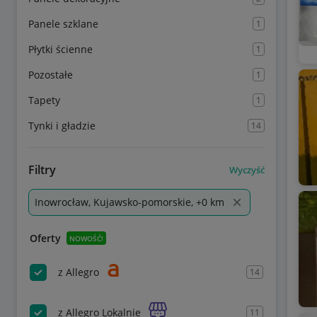
Panele szklane
1
Płytki ścienne
1
Pozostałe
1
Tapety
1
Tynki i gładzie
14
Filtry
Wyczyść
Inowrocław, Kujawsko-pomorskie, +0 km
Oferty
NOWOŚĆ!
z Allegro
14
z Allegro Lokalnie
11