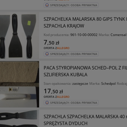
SPRZEDAJĄCY: OSOBA PRYWATNA
SZPACHELKA MALARSKA 80 GIPS TYNK
SZPACHLA KRAJOW
Kod producenta:
961-10-00-00002
Marka:
Comensal
7
,50
zł
OFERTA Z
ALLEGRO
SPRZEDAJĄCY: OSOBA PRYWATNA
PACA STYROPIANOWA SCHED–POL Z FI
SZLIFIERSKA KUBALA
Stan opakowania:
zastępcze
Marka:
Schedpol
Rodzaj
17
,50
zł
OFERTA Z
ALLEGRO
SPRZEDAJĄCY: OSOBA PRYWATNA
SZPACHLA SZPACHELKA MALARSKA 40
SPRĘŻYSTA DYDUCH