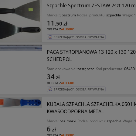
Szpachle Spectrum ZESTAW 2szt 120 
Marka:
Spectrum
Rodzaj produktu:
szpachla
Waga:
1
11
,50
zł
OFERTA Z
ALLEGRO
SPRZEDAJĄCY: OSOBA PRYWATNA
PACA STYROPIANOWA 13 120 x 130 120
SCHEDPOL
Stan opakowania:
zastępcze
Kod producenta:
06430
34
zł
OFERTA Z
ALLEGRO
SPRZEDAJĄCY: OSOBA PRYWATNA
KUBALA SZPACHLA SZPACHELKA 0501
KWASOODPORNA METAL
Marka:
bez marki
Rodzaj produktu:
szpachla
Waga:
1
6
zł
OFERTA Z
ALLEGRO