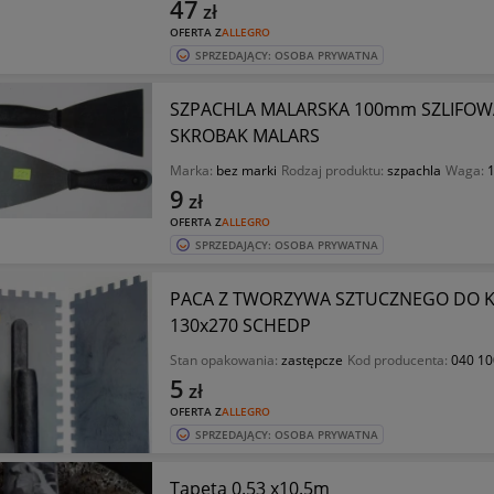
47
zł
OFERTA Z
ALLEGRO
SPRZEDAJĄCY: OSOBA PRYWATNA
SZPACHLA MALARSKA 100mm SZLIFOW
SKROBAK MALARS
Marka:
bez marki
Rodzaj produktu:
szpachla
Waga:
1
9
zł
OFERTA Z
ALLEGRO
SPRZEDAJĄCY: OSOBA PRYWATNA
PACA Z TWORZYWA SZTUCZNEGO DO KLE
130x270 SCHEDP
Stan opakowania:
zastępcze
Kod producenta:
040 10
5
zł
OFERTA Z
ALLEGRO
SPRZEDAJĄCY: OSOBA PRYWATNA
Tapeta 0.53 x10.5m