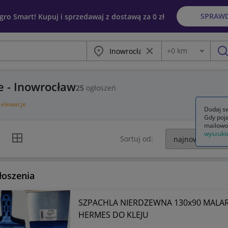
SPRAW
egro Smart! Kupuj i sprzedawaj z dostawą za 0 zł
Miasto
Wyczyść frazę
+
0
km
Odległość
szu
e - Inowrocław
25
ogłoszeń
i elewacje
Dodaj sw
Gdy poja
mailowo
wyszuki
k listy
Widok siatki
Sortuj od:
łoszenia
SZPACHLA NIERDZEWNA 130x90 MALAR
HERMES DO KLEJU