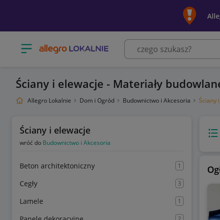
All
Otwórz menu z kategoriami
Ściany i elewacje - Materiały budowlan
Allegro Lokalnie
Dom i Ogród
Budownictwo i Akcesoria
Ściany 
Ściany i elewacje
Wido
wróć do
Budownictwo i Akcesoria
Beton architektoniczny
1
Og
Cegły
3
Lamele
1
Panele dekoracyjne
2