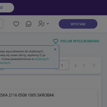
DŹ
WYSTAW
kaj
POLUB WYSZUKIWANIE
Zamknij wskazówkę
oje wyszukiwania do ulubionych.
wią się nowe oferty, wyślemy Ci je
. Ustaw powiadomienia w
ulubionych
Wybierz stronę:
waniach
.
Następna 
z
1
SKA 2116 0508 1005 SKROBAK