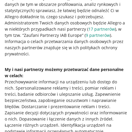
danych (w tym w obszarze profilowania, analiz rynkowych i
statystycznych) sprawiasz, że łatwiej będzie odnaleźć Ci w
Allegro dokładnie to, czego szukasz i potrzebujesz.
Administratorem Twoich danych osobowych będzie Allegro a
w niektórych przypadkach nasi partnerzy (
17
partnerów
), w
tym tzw. “Zaufani Partnerzy IAB Europe” (
9
partnerów
).
Przydatne informacje
Informacja o celach przetwarzania danych osobowych przez
naszych partnerów znajduje się w ich politykach ochrony
prywatności.
Jak to działa
Napisz do nas
My i nasi partnerzy możemy przetwarzać dane personalne
w celach:
Allegro Gadane dla sprzedających
Przechowywanie informacji na urządzeniu lub dostęp do
Allegro Gadane dla kupujących
nich
.
Spersonalizowane reklamy i treści, pomiar reklam i
treści, badanie odbiorców i ulepszanie usług
.
Zapewnienie
Mapa miejscowości
bezpieczeństwa, zapobieganie oszustwom i naprawianie
błędów
.
Dostarczanie i prezentowanie reklam i treści
.
Informacje prawne
Zapisanie decyzji dotyczących prywatności oraz informowanie
o nich
.
Dopasowanie i łączenie danych z innych źródeł
.
Regulamin
Łączenie różnych urządzeń
.
Identyfikacja urządzeń na
podstawie informacji przesyłanych automatycznie
.