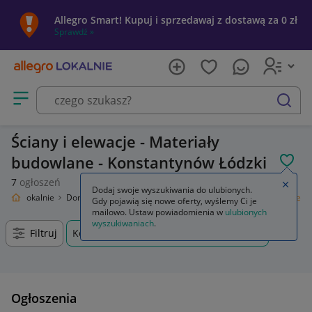
Allegro Smart! Kupuj i sprzedawaj z dostawą za 0 zł
Sprawdź »
Otwórz menu z kategoriami
szukaj
Ściany i elewacje - Materiały
budowlane - Konstantynów Łódzki
POL
7
ogłoszeń
Zamkn
Dodaj swoje wyszukiwania do ulubionych.
llegro Lokalnie
Dom i Ogród
Budownictwo i Akcesoria
Ściany i elewacje
Gdy pojawią się nowe oferty, wyślemy Ci je
mailowo. Ustaw powiadomienia w
ulubionych
wyszukiwaniach
.
Filtruj
Konstantynów Łódzki, Łódzkie, +0 km
Ogłoszenia