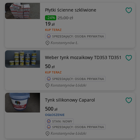
Płytki ścienne szkliwione
OBSE
25
,00 zł
-24%
19
zł
KUP TERAZ
SPRZEDAJĄCY: OSOBA PRYWATNA
Konstantynów Ł.
Weber tynk mozaikowy TD353 TD351
OBSE
50
zł
KUP TERAZ
SPRZEDAJĄCY: OSOBA PRYWATNA
Konstantynów Łódzki
Tynk silikonowy Caparol
OBSE
500
zł
OGŁOSZENIE
STAN: NOWY
SPRZEDAJĄCY: OSOBA PRYWATNA
Konstantynów Łódzki