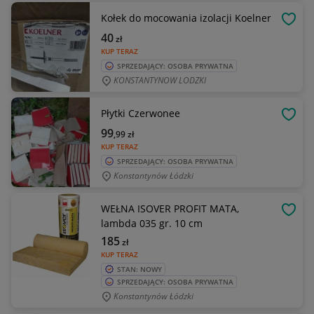
Kołek do mocowania izolacji Koelner
OBSE
40
zł
KUP TERAZ
SPRZEDAJĄCY: OSOBA PRYWATNA
KONSTANTYNOW LODZKI
Płytki Czerwonee
OBSE
99
,99
zł
KUP TERAZ
SPRZEDAJĄCY: OSOBA PRYWATNA
Konstantynów Łódzki
WEŁNA ISOVER PROFIT MATA,
OBSE
lambda 035 gr. 10 cm
185
zł
KUP TERAZ
STAN: NOWY
SPRZEDAJĄCY: OSOBA PRYWATNA
Konstantynów Łódzki