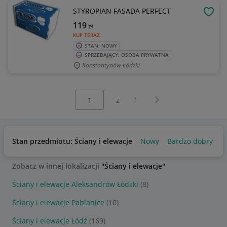
STYROPIAN FASADA PERFECT
OBSE
119
zł
KUP TERAZ
STAN: NOWY
SPRZEDAJĄCY: OSOBA PRYWATNA
Konstantynów Łódzki
Wybierz stronę:
Następna strona
z
1
Stan przedmiotu: Ściany i elewacje
Nowy
Bardzo dobry
Zobacz w innej lokalizacji
"Ściany i elewacje"
Ściany i elewacje Aleksandrów Łódzki
(8)
Ściany i elewacje Pabianice
(10)
Ściany i elewacje Łódź
(169)