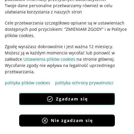
Polityka plików "cookies"
Twoje dane personalne przetwarzamy również w celu
ułatwiania korzystania z naszych stron
Ustawienia plików "cookies"
Cele przetwarzania szczegółowo opisane są w ustawieniach
Udostępnianie lokalizacji
dostępnych pod przyciskiem: “ZMIENIAM ZGODY” i w Polityce
Informacje dla Aktu o Usługach Cyfrowych
plików cookies.
Zgodę wyrażasz dobrowolnie i jest ważna 12 miesięcy.
Pobierz aplikację
Możesz ją w każdym momencie wycofać lub ponowić w
zakładce
Ustawienia plików cookies
na stronie głównej.
Wycofanie zgody nie wpływa na legalność uprzedniego
przetwarzania.
polityka plików cookies
polityka ochrony prywatności
Zgadzam się
Nie zgadzam się
Korzystanie z serwisu oznacza akceptację
regulaminu
.