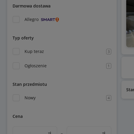
Darmowa dostawa
Allegro
Typ oferty
Kup teraz
3
Ogłoszenie
1
Stan przedmiotu
Sta
Nowy
4
Cena
zł
–
zł