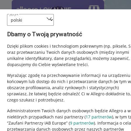
język
Dbamy o Twoją prywatność
Dzięki plikom cookies i technologiom pokrewnym
(np. piksele, 
oraz przetwarzaniu Twoich danych osobowych
(między innymi
unikalne identyfikatory, dane przeglądarki)
, możemy zapewnić, 
dopasujemy do Ciebie wyświetlane treści.
Wyrażając zgodę na przechowywanie informacji na urządzeniu
końcowym lub dostęp do nich i przetwarzanie danych (w tym w
obszarze profilowania, analiz rynkowych i statystycznych)
sprawiasz, że łatwiej będzie odnaleźć Ci w Allegro dokładnie to,
czego szukasz i potrzebujesz.
Przydatne informacje
Informacje p
Administratorem Twoich danych osobowych będzie Allegro a w
niektórych przypadkach nasi partnerzy (
17
partnerów
), w tym t
Jak to działa
Regulamin
“Zaufani Partnerzy IAB Europe” (
9
partnerów
). Informacja o cel
Napisz do nas
Polityka plików
przetwarzania danych osobowych przez naszych partnerów