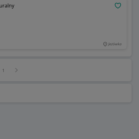
turalny
OBSERWU
Jeżówka
Następna strona
z
1