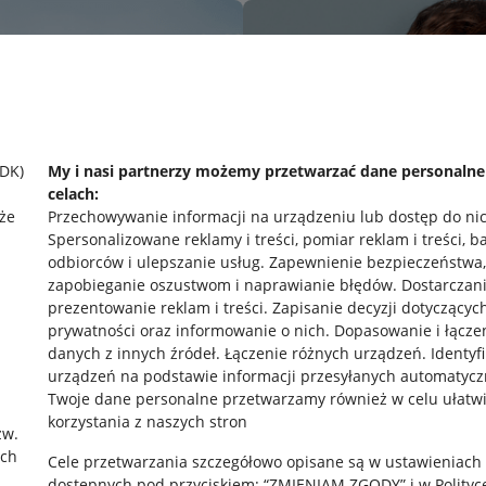
SDK)
My i nasi partnerzy możemy przetwarzać dane personaln
celach:
że
Przechowywanie informacji na urządzeniu lub dostęp do ni
Spersonalizowane reklamy i treści, pomiar reklam i treści, b
odbiorców i ulepszanie usług
.
Zapewnienie bezpieczeństwa,
zapobieganie oszustwom i naprawianie błędów
.
Dostarczani
prezentowanie reklam i treści
.
Zapisanie decyzji dotyczącyc
prywatności oraz informowanie o nich
.
Dopasowanie i łącze
danych z innych źródeł
.
Łączenie różnych urządzeń
.
Identyf
urządzeń na podstawie informacji przesyłanych automatycz
rawne
Pobierz aplikację
Twoje dane personalne przetwarzamy również w celu ułatw
korzystania z naszych stron
zw.
ach
Cele przetwarzania szczegółowo opisane są w ustawieniach
 "cookies"
dostępnych pod przyciskiem: “ZMIENIAM ZGODY” i w Polityc