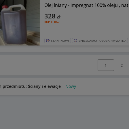
Olej lniany - impregnat 100% oleju , na
328
zł
KUP TERAZ
STAN: NOWY
SPRZEDAJĄCY: OSOBA PRYWATNA
Wybierz stronę:
n przedmiotu: Ściany i elewacje
Nowy