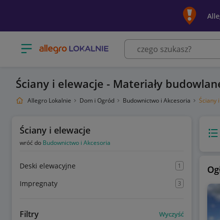
All
Otwórz menu z kategoriami
Ściany i elewacje - Materiały budowlan
Allegro Lokalnie
Dom i Ogród
Budownictwo i Akcesoria
Ściany 
Ściany i elewacje
Wido
wróć do
Budownictwo i Akcesoria
Deski elewacyjne
1
Og
Impregnaty
3
Filtry
Wyczyść