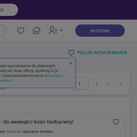
DŹ
WYSTAW
kaj
POLUB WYSZUKIWANIE
Zamknij wskazówkę
oje wyszukiwania do ulubionych.
wią się nowe oferty, wyślemy Ci je
. Ustaw powiadomienia w
ulubionych
Wybierz stronę:
waniach
.
Następna 
z
1
 - do wewnątrz kolor bezbarwny!
OBSERWU
nna
Materiał:
naturalne drewno