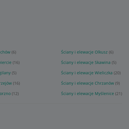
iechów
(6)
Ściany i elewacje Olkusz
(6)
iercie
(16)
Ściany i elewacje Skawina
(5)
gilany
(5)
Ściany i elewacje Wieliczka
(20)
drzejów
(16)
Ściany i elewacje Chrzanów
(9)
worzno
(12)
Ściany i elewacje Myślenice
(21)