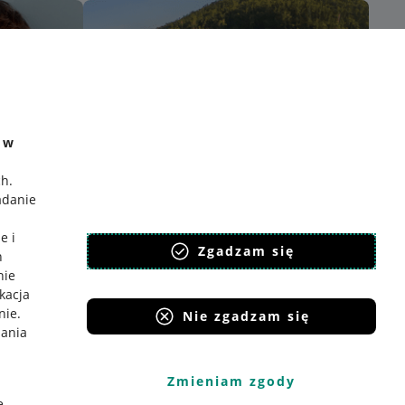
e w
ch
.
adanie
e i
Zgadzam się
h
nie
ikacja
nie
.
Nie zgadzam się
iania
Zmieniam zgody
e