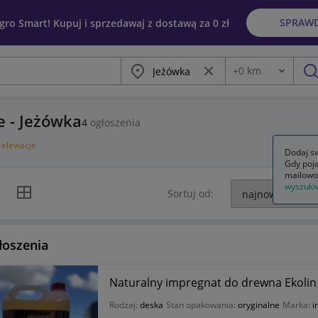
SPRAW
egro Smart! Kupuj i sprzedawaj z dostawą za 0 zł
Miasto
Wyczyść frazę
+
0
km
Odległość
szu
e - Jeżówka
4
ogłoszenia
i elewacje
Dodaj sw
Gdy poja
mailowo
wyszuki
k listy
Widok siatki
Sortuj od:
łoszenia
Naturalny impregnat do drewna Ekolin
Rodzaj:
deska
Stan opakowania:
oryginalne
Marka:
i