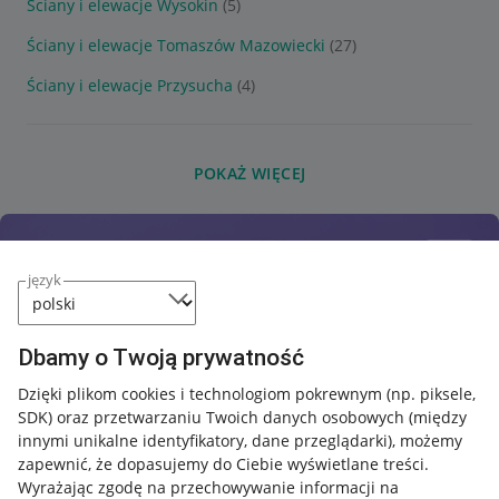
Ściany i elewacje Wysokin
(5)
Ściany i elewacje Tomaszów Mazowiecki
(27)
Ściany i elewacje Przysucha
(4)
POKAŻ WIĘCEJ
język
Dbamy o Twoją prywatność
Dzięki plikom cookies i technologiom pokrewnym
(np. piksele,
SDK)
oraz przetwarzaniu Twoich danych osobowych
(między
innymi unikalne identyfikatory, dane przeglądarki)
, możemy
zapewnić, że dopasujemy do Ciebie wyświetlane treści.
Wyrażając zgodę na przechowywanie informacji na