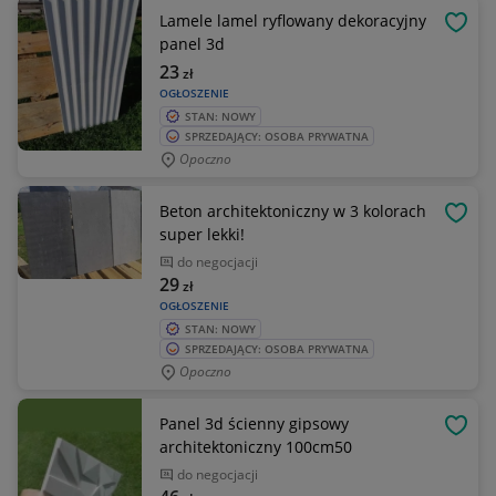
Lamele lamel ryflowany dekoracyjny
OBSE
panel 3d
23
zł
OGŁOSZENIE
STAN: NOWY
SPRZEDAJĄCY: OSOBA PRYWATNA
Opoczno
Beton architektoniczny w 3 kolorach
OBSE
super lekki!
do negocjacji
29
zł
OGŁOSZENIE
STAN: NOWY
SPRZEDAJĄCY: OSOBA PRYWATNA
Opoczno
Panel 3d ścienny gipsowy
OBSE
architektoniczny 100cm50
do negocjacji