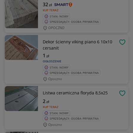
32
zł
KUP TERAZ
STAN: NOWY
SPRZEDAJĄCY: OSOBA PRYWATNA
OPOCZNO
Dekor ścienny viking piano 6 10x10
OBSE
cersanit
1
zł
OGŁOSZENIE
STAN: NOWY
SPRZEDAJĄCY: OSOBA PRYWATNA
Opoczno
Listwa ceramiczna floryda 8,5x25
OBSE
2
zł
KUP TERAZ
STAN: NOWY
SPRZEDAJĄCY: OSOBA PRYWATNA
Opoczno