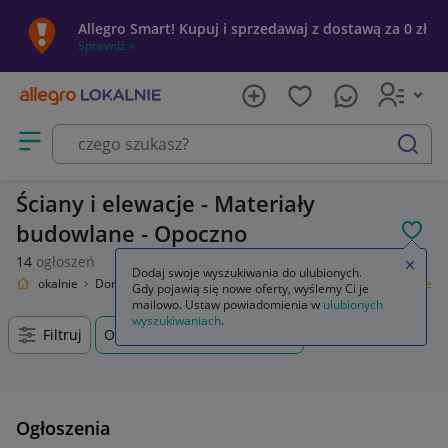
Allegro Smart! Kupuj i sprzedawaj z dostawą za 0 zł
Sprawdź »
Otwórz menu z kategoriami
szukaj
Ściany i elewacje - Materiały
budowlane - Opoczno
POL
14
ogłoszeń
Zamkn
Dodaj swoje wyszukiwania do ulubionych.
llegro Lokalnie
Dom i Ogród
Budownictwo i Akcesoria
Ściany i elewacje
Gdy pojawią się nowe oferty, wyślemy Ci je
mailowo. Ustaw powiadomienia w
ulubionych
wyszukiwaniach
.
Filtruj
Opoczno, Łódzkie, +0 km
Ogłoszenia