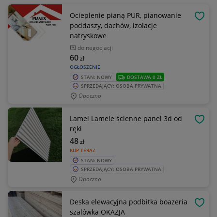
Ocieplenie pianą PUR, pianowanie
OBSE
poddaszy, dachów, izolacje
natryskowe
do negocjacji
60
zł
OGŁOSZENIE
STAN: NOWY
DOSTAWA 0 ZŁ
SPRZEDAJĄCY: OSOBA PRYWATNA
Opoczno
Lamel Lamele ścienne panel 3d od
OBSE
ręki
48
zł
KUP TERAZ
STAN: NOWY
SPRZEDAJĄCY: OSOBA PRYWATNA
Opoczno
Deska elewacyjna podbitka boazeria
OBSE
szalówka OKAZJA