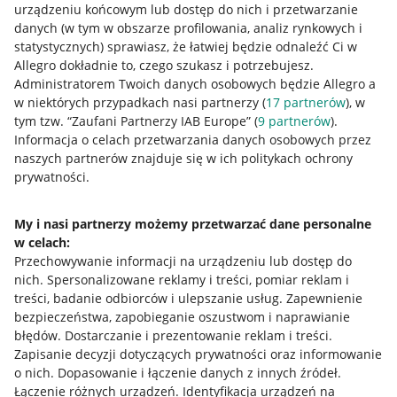
urządzeniu końcowym lub dostęp do nich i przetwarzanie
danych (w tym w obszarze profilowania, analiz rynkowych i
statystycznych) sprawiasz, że łatwiej będzie odnaleźć Ci w
Allegro dokładnie to, czego szukasz i potrzebujesz.
Administratorem Twoich danych osobowych będzie Allegro a
w niektórych przypadkach nasi partnerzy (
17
partnerów
), w
tym tzw. “Zaufani Partnerzy IAB Europe” (
9
partnerów
).
Przydatne informacje
Informacja o celach przetwarzania danych osobowych przez
naszych partnerów znajduje się w ich politykach ochrony
prywatności.
Jak to działa
Napisz do nas
My i nasi partnerzy możemy przetwarzać dane personalne
w celach:
Allegro Gadane dla sprzedających
Przechowywanie informacji na urządzeniu lub dostęp do
Allegro Gadane dla kupujących
nich
.
Spersonalizowane reklamy i treści, pomiar reklam i
treści, badanie odbiorców i ulepszanie usług
.
Zapewnienie
Mapa miejscowości
bezpieczeństwa, zapobieganie oszustwom i naprawianie
błędów
.
Dostarczanie i prezentowanie reklam i treści
.
Informacje prawne
Zapisanie decyzji dotyczących prywatności oraz informowanie
o nich
.
Dopasowanie i łączenie danych z innych źródeł
.
Regulamin
Łączenie różnych urządzeń
.
Identyfikacja urządzeń na