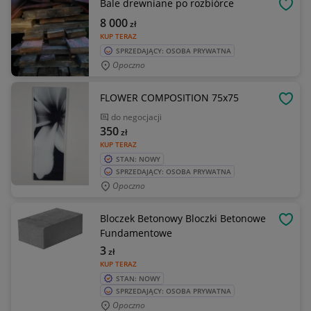
Bale drewniane po rozbiórce
OBSE
8 000
zł
KUP TERAZ
SPRZEDAJĄCY: OSOBA PRYWATNA
Opoczno
FLOWER COMPOSITION 75x75
OBSE
do negocjacji
350
zł
KUP TERAZ
STAN: NOWY
SPRZEDAJĄCY: OSOBA PRYWATNA
Opoczno
Bloczek Betonowy Bloczki Betonowe
OBSE
Fundamentowe
3
zł
KUP TERAZ
STAN: NOWY
SPRZEDAJĄCY: OSOBA PRYWATNA
Opoczno