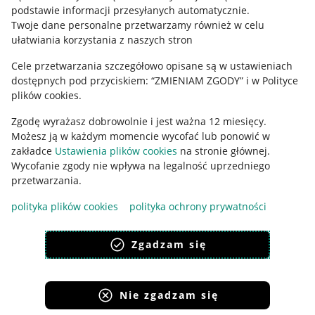
podstawie informacji przesyłanych automatycznie
.
Polityka plików "cookies"
Twoje dane personalne przetwarzamy również w celu
ułatwiania korzystania z naszych stron
Ustawienia plików "cookies"
Cele przetwarzania szczegółowo opisane są w ustawieniach
Udostępnianie lokalizacji
dostępnych pod przyciskiem: “ZMIENIAM ZGODY” i w Polityce
Informacje dla Aktu o Usługach Cyfrowych
plików cookies.
Zgodę wyrażasz dobrowolnie i jest ważna 12 miesięcy.
Pobierz aplikację
Możesz ją w każdym momencie wycofać lub ponowić w
zakładce
Ustawienia plików cookies
na stronie głównej.
Wycofanie zgody nie wpływa na legalność uprzedniego
przetwarzania.
polityka plików cookies
polityka ochrony prywatności
Zgadzam się
Nie zgadzam się
Korzystanie z serwisu oznacza akceptację
regulaminu
.