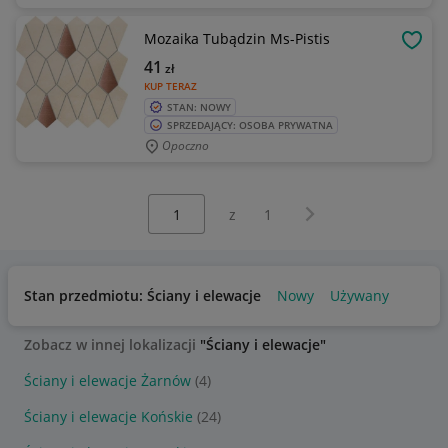
Mozaika Tubądzin Ms-Pistis
OBSE
41
zł
KUP TERAZ
STAN: NOWY
SPRZEDAJĄCY: OSOBA PRYWATNA
Opoczno
Wybierz stronę:
Następna strona
z
1
Stan przedmiotu: Ściany i elewacje
Nowy
Używany
Zobacz w innej lokalizacji
"Ściany i elewacje"
Ściany i elewacje Żarnów
(4)
Ściany i elewacje Końskie
(24)