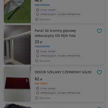
46
zł
OGŁOSZENIE
STAN: NOWY
SPRZEDAJĄCY: OSOBA PRYWATNA
Opoczno
Panel 3d ścienny gipsowy
OBSE
dekoracyjny OD RĘKI Fala
23
zł
OGŁOSZENIE
STAN: NOWY
SPRZEDAJĄCY: OSOBA PRYWATNA
Opoczno
DEKOR SZKLANY CZERWONY 60x30
OBSE
62
zł
KUP TERAZ
STAN: NOWY
SPRZEDAJĄCY: OSOBA PRYWATNA
Opoczno