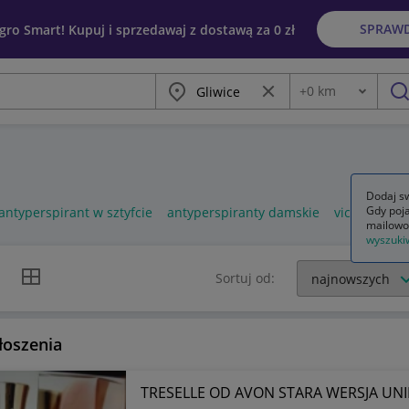
SPRAW
egro Smart! Kupuj i sprzedawaj z dostawą za 0 zł
Miasto
Wyczyść frazę
+
0
km
Odległość
szu
Dodaj sw
Gdy poja
antyperspirant w sztyfcie
antyperspiranty damskie
vichy antyp
mailowo
wyszuki
k listy
Widok siatki
Sortuj od:
łoszenia
TRESELLE OD AVON STARA WERSJA UNI