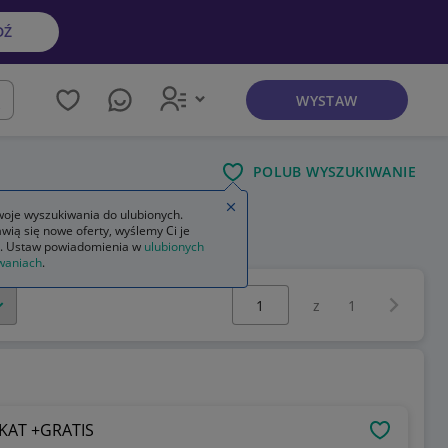
DŹ
WYSTAW
kaj
POLUB WYSZUKIWANIE
Zamknij wskazówkę
oje wyszukiwania do ulubionych.
wią się nowe oferty, wyślemy Ci je
erspirant
. Ustaw powiadomienia w
ulubionych
waniach
.
Wybierz stronę:
Następna 
z
1
KAT +GRATIS
OBSERWU