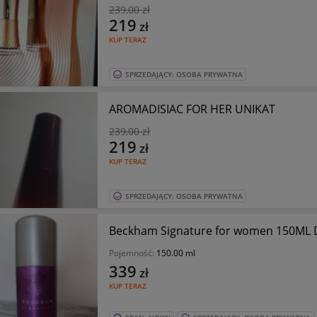
239
,00 zł
219
zł
KUP TERAZ
SPRZEDAJĄCY: OSOBA PRYWATNA
AROMADISIAC FOR HER UNIKAT
239
,00 zł
219
zł
KUP TERAZ
SPRZEDAJĄCY: OSOBA PRYWATNA
Pojemność:
150.00 ml
339
zł
KUP TERAZ