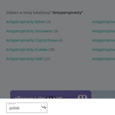
Zobacz w innej lokalizacji
"Antyperspiranty"
Antyperspiranty Bytom
(9)
Antyperspira
Antyperspiranty Sosnowiec
(9)
Antyperspira
Antyperspiranty Częstochowa
(4)
Antyperspir
Antyperspiranty Kraków
(38)
Antyperspira
Antyperspiranty Łódź
(22)
Antyperspira
język