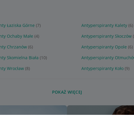
nty Łaziska Górne
(7)
Antyperspiranty Kalety
(6)
nty Ochaby Małe
(4)
Antyperspiranty Skoczów
anty Chrzanów
(6)
Antyperspiranty Opole
(6)
nty Skomielna Biała
(10)
Antyperspiranty Otmuch
nty Wrocław
(8)
Antyperspiranty Koło
(9)
POKAŻ WIĘCEJ