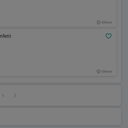
Gliwice
fetti
OBSERWU
Gliwice
Następna strona
z
1