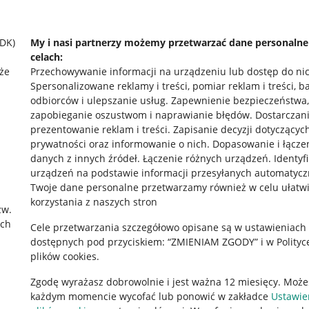
SDK)
My i nasi partnerzy możemy przetwarzać dane personaln
celach:
że
Przechowywanie informacji na urządzeniu lub dostęp do ni
Spersonalizowane reklamy i treści, pomiar reklam i treści, b
odbiorców i ulepszanie usług
.
Zapewnienie bezpieczeństwa,
zapobieganie oszustwom i naprawianie błędów
.
Dostarczani
prezentowanie reklam i treści
.
Zapisanie decyzji dotyczącyc
prywatności oraz informowanie o nich
.
Dopasowanie i łącze
danych z innych źródeł
.
Łączenie różnych urządzeń
.
Identyf
urządzeń na podstawie informacji przesyłanych automatycz
rawne
Pobierz aplikację
Twoje dane personalne przetwarzamy również w celu ułatw
korzystania z naszych stron
zw.
ach
Cele przetwarzania szczegółowo opisane są w ustawieniach
 "cookies"
dostępnych pod przyciskiem: “ZMIENIAM ZGODY” i w Polityc
plików cookies.
ów "cookies"
Zgodę wyrażasz dobrowolnie i jest ważna 12 miesięcy. Może
okalizacji
każdym momencie wycofać lub ponowić w zakładce
Ustawie