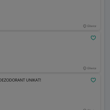
Gliwice
OBSERWU
Gliwice
Beckham Signature for women 150ML DEZODORANT UNIKAT!
OBSERWU