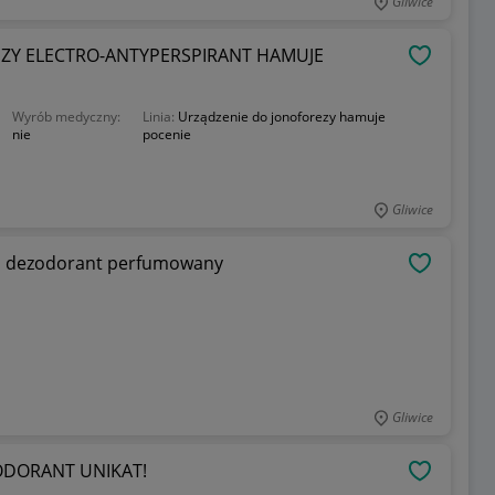
Gliwice
ZY ELECTRO-ANTYPERSPIRANT HAMUJE
OBSERWU
Wyrób medyczny:
Linia:
Urządzenie do jonoforezy hamuje
nie
pocenie
Gliwice
ant perfumowany
OBSERWU
Gliwice
BEYONCE MIDNIGHT HEAT 150ML DEZODORANT UNIKAT!
OBSERWU