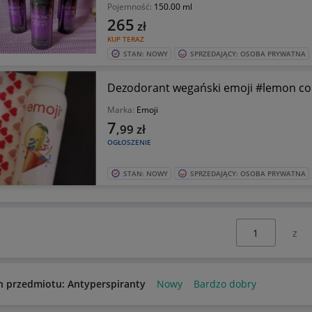
Pojemność:
150.00 ml
265
zł
KUP TERAZ
STAN: NOWY
SPRZEDAJĄCY: OSOBA PRYWATNA
Dezodorant wegański emoji #lemon con
Marka:
Emoji
7
,99
zł
OGŁOSZENIE
STAN: NOWY
SPRZEDAJĄCY: OSOBA PRYWATNA
Wybierz stronę:
n przedmiotu: Antyperspiranty
Nowy
Bardzo dobry