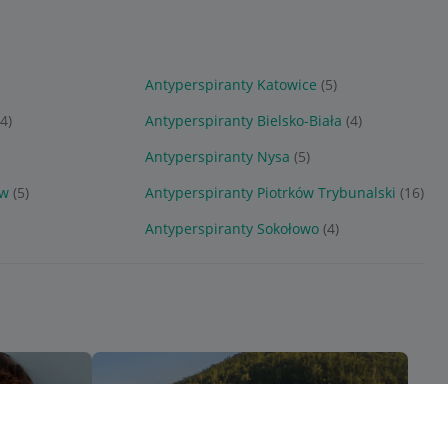
Antyperspiranty Katowice
(5)
(4)
Antyperspiranty Bielsko-Biała
(4)
Antyperspiranty Nysa
(5)
ów
(5)
Antyperspiranty Piotrków Trybunalski
(16)
Antyperspiranty Sokołowo
(4)