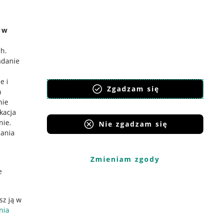
e w
ch
.
adanie
e i
Zgadzam się
h
nie
ikacja
nie
.
Nie zgadzam się
iania
Zmieniam zgody
e
sz ją w
nia