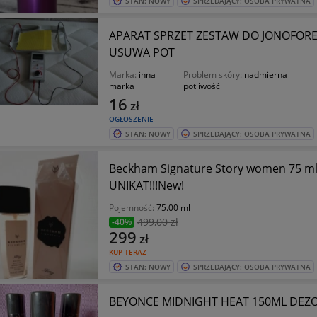
STAN: NOWY
SPRZEDAJĄCY: OSOBA PRYWATNA
APARAT SPRZET ZESTAW DO JONOFORE
USUWA POT
Marka:
inna
Problem skóry:
nadmierna
marka
potliwość
16
zł
OGŁOSZENIE
STAN: NOWY
SPRZEDAJĄCY: OSOBA PRYWATNA
Beckham Signature Story women 75 ml dezodor
UNIKAT!!!New!
Pojemność:
75.00 ml
499
,00 zł
-40%
299
zł
KUP TERAZ
STAN: NOWY
SPRZEDAJĄCY: OSOBA PRYWATNA