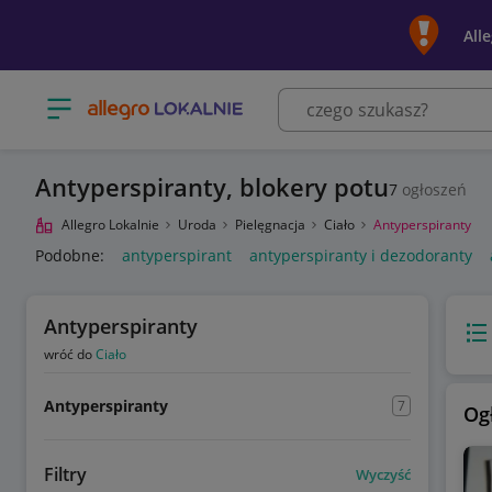
All
Otwórz menu z kategoriami
Antyperspiranty, blokery potu
7
ogłoszeń
Allegro Lokalnie
Uroda
Pielęgnacja
Ciało
Antyperspiranty
Podobne:
antyperspirant
antyperspiranty i dezodoranty
Antyperspiranty
Wido
wróć do
Ciało
Antyperspiranty
7
Og
Filtry
Wyczyść