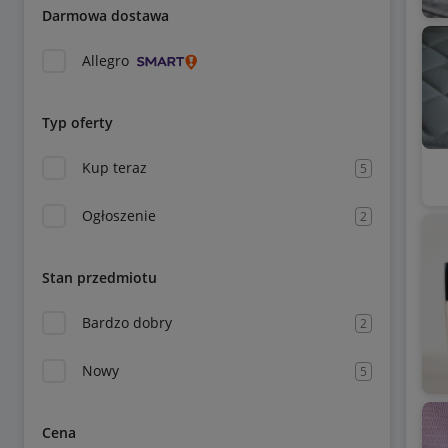
Darmowa dostawa
Allegro
Typ oferty
Kup teraz
5
Ogłoszenie
2
Stan przedmiotu
Bardzo dobry
2
Nowy
5
Cena