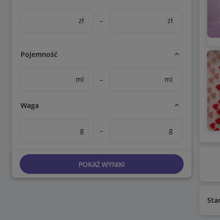
zł
–
zł
Pojemność
ml
–
ml
Waga
g
–
g
POKAŻ WYNIKI
Sta