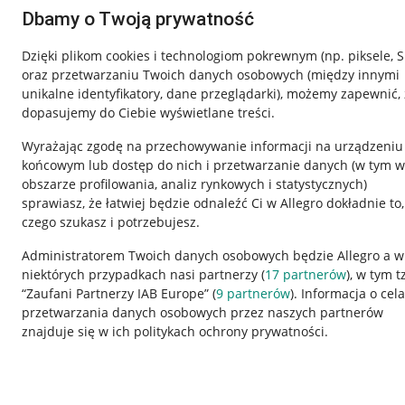
Dbamy o Twoją prywatność
Dzięki plikom cookies i technologiom pokrewnym
(np. piksele, 
oraz przetwarzaniu Twoich danych osobowych
(między innymi
unikalne identyfikatory, dane przeglądarki)
, możemy zapewnić, 
dopasujemy do Ciebie wyświetlane treści.
Wyrażając zgodę na przechowywanie informacji na urządzeniu
końcowym lub dostęp do nich i przetwarzanie danych (w tym w
obszarze profilowania, analiz rynkowych i statystycznych)
sprawiasz, że łatwiej będzie odnaleźć Ci w Allegro dokładnie to,
Nawigacja
czego szukasz i potrzebujesz.
Przydatne informacje
Informacje p
Administratorem Twoich danych osobowych będzie Allegro a w
niektórych przypadkach nasi partnerzy (
17
partnerów
), w tym t
Jak to działa
Regulamin
“Zaufani Partnerzy IAB Europe” (
9
partnerów
). Informacja o cel
Napisz do nas
Polityka plików
przetwarzania danych osobowych przez naszych partnerów
znajduje się w ich politykach ochrony prywatności.
Allegro Gadane dla sprzedających
Ustawienia plik
Allegro Gadane dla kupujących
Udostępnianie l