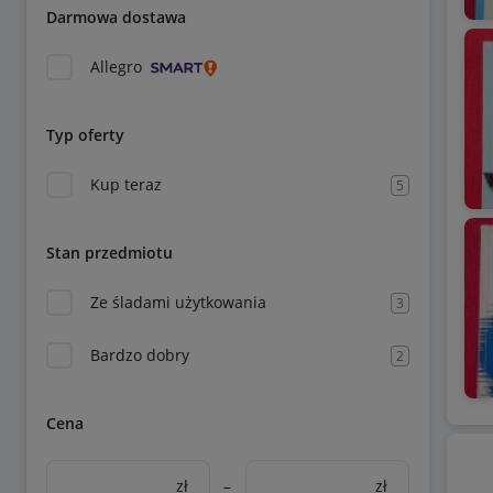
Darmowa dostawa
Allegro
Typ oferty
Kup teraz
5
Stan przedmiotu
Ze śladami użytkowania
3
Bardzo dobry
2
Cena
zł
–
zł