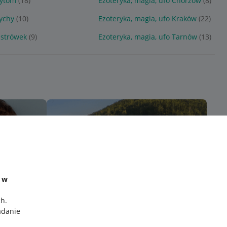
Bytom
(18)
Ezoteryka, magia, ufo Chorzów
(8)
Tychy
(10)
Ezoteryka, magia, ufo Kraków
(22)
Ostrówek
(9)
Ezoteryka, magia, ufo Tarnów
(13)
e w
ch
.
adanie