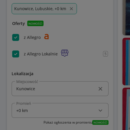
Kunowice, Lubuskie, +0 km
Oferty
NOWOŚĆ!
z Allegro
z Allegro Lokalnie
5
Lokalizacja
Miejscowość
Promień
Pokaż ogłoszenia w promieniu
NOWOŚĆ!