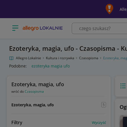
All
Otwórz menu z kategoriami
Ezoteryka, magia, ufo - Czasopisma - 
Allegro Lokalnie
Kultura i rozrywka
Czasopisma
Ezoteryka, mag
Podobne:
ezoteryka magia ufo
Ezoteryka, magia, ufo
Wido
wróć do
Czasopisma
Ezoteryka, magia, ufo
5
Og
Filtry
Wyczyść