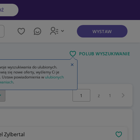
DŹ
WYSTAW
kaj
POLUB WYSZUKIWANIE
Zamknij wskazówkę
oje wyszukiwania do ulubionych.
wią się nowe oferty, wyślemy Ci je
. Ustaw powiadomienia w
ulubionych
waniach
.
Wybierz stronę:
Następna 
z
1
l Zylbertal
OBSERWU