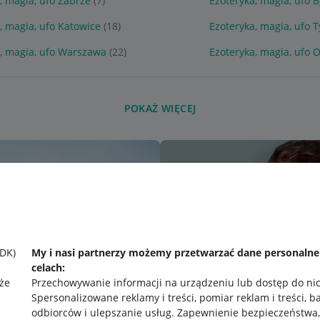
, magia, ufo Zabrze
(7)
Ezoteryka, magia, ufo 
, magia, ufo Katowice
(18)
Ezoteryka, magia, ufo 
a, magia, ufo Warszawa
(22)
Ezoteryka, magia, ufo 
POKAŻ WIĘCEJ
SDK)
My i nasi partnerzy możemy przetwarzać dane personaln
celach:
że
Przechowywanie informacji na urządzeniu lub dostęp do ni
Spersonalizowane reklamy i treści, pomiar reklam i treści, b
odbiorców i ulepszanie usług
.
Zapewnienie bezpieczeństwa,