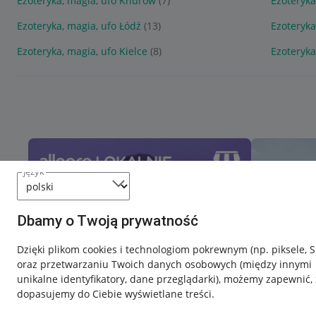
Ezoteryka, magia, ufo Knurów
(7)
Ezoteryka
Ezoteryka, magia, ufo Łódź
(13)
Ezoteryka
Ezoteryka, magia, ufo Kielce
(8)
Ezoteryk
język
Dbamy o Twoją prywatność
Dzięki plikom cookies i technologiom pokrewnym
(np. piksele, 
oraz przetwarzaniu Twoich danych osobowych
(między innymi
unikalne identyfikatory, dane przeglądarki)
, możemy zapewnić, 
dopasujemy do Ciebie wyświetlane treści.