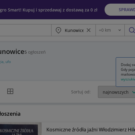
SPRAW
egro Smart! Kupuj i sprzedawaj z dostawą za 0 zł
Miasto
Wyczyść frazę
+
0
km
Odległość
szu
Kunowice
5
ogłoszeń
ia, ufo
Dodaj sw
Gdy poja
mailowo
wyszuki
k listy
Widok siatki
Sortuj od:
łoszenia
Kosmiczne źródła jaźni Włodzimierz Hile