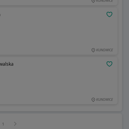
KUNOWICE
a
OBSERWU
KUNOWICE
walska
OBSERWU
KUNOWICE
Następna strona
z
1