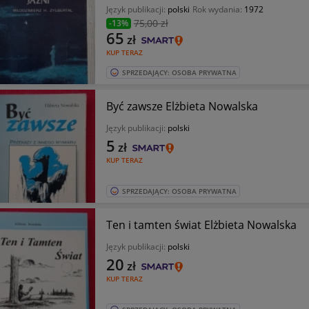
Język publikacji:
polski
Rok wydania:
1972
75
,00 zł
-13%
65
zł
KUP TERAZ
SPRZEDAJĄCY: OSOBA PRYWATNA
Być zawsze Elżbieta Nowalska
Język publikacji:
polski
5
zł
KUP TERAZ
SPRZEDAJĄCY: OSOBA PRYWATNA
Ten i tamten świat Elżbieta Nowalska
Język publikacji:
polski
20
zł
KUP TERAZ