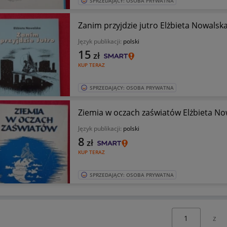
SPRZEDAJĄCY: OSOBA PRYWATNA
Zanim przyjdzie jutro Elżbieta Nowalsk
Język publikacji:
polski
15
zł
KUP TERAZ
SPRZEDAJĄCY: OSOBA PRYWATNA
Ziemia w oczach zaświatów Elżbieta No
Język publikacji:
polski
8
zł
KUP TERAZ
SPRZEDAJĄCY: OSOBA PRYWATNA
Wybierz stronę: