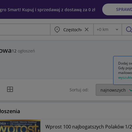
SPRAW
egro Smart! Kupuj i sprzedawaj z dostawą za 0 zł
Miasto
Wyczyść frazę
+
0
km
Odległość
szu
howa
12
ogłoszeń
Dodaj sw
Gdy poja
mailowo
wyszuki
k listy
Widok siatki
Sortuj od:
łoszenia
Wprost 100 najbogatszych Polaków 1/2