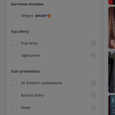
Darmowa dostawa
Allegro
Typ oferty
Kup teraz
6
Ogłoszenie
6
Stan przedmiotu
Ze śladami użytkowania
4
Bardzo dobry
3
Nowy
5