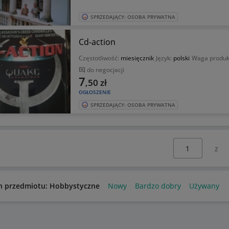
SPRZEDAJĄCY: OSOBA PRYWATNA
Cd-action
Częstotliwość:
miesięcznik
Język:
polski
Waga produk
do negocjacji
7
,50
zł
OGŁOSZENIE
SPRZEDAJĄCY: OSOBA PRYWATNA
Wybierz stronę:
n przedmiotu: Hobbystyczne
Nowy
Bardzo dobry
Używany