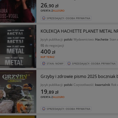
26
,90
zł
OFERTA Z
ALLEGRO
SPRZEDAJĄCY: OSOBA PRYWATNA
KOLEKCJA HACHETTE PLANET METAL NR
Język publikacji:
polski
Wydawnictwo:
Hachette
Stan 
do negocjacji
400
zł
KUP TERAZ
STAN: NOWY
SPRZEDAJĄCY: OSOBA PRYWATNA
Grzyby i zdrowie pismo 2025 boczniak
Język publikacji:
polski
Częstotliwość:
kwartalnik
Rok 
19
,89
zł
OFERTA Z
ALLEGRO
SPRZEDAJĄCY: OSOBA PRYWATNA