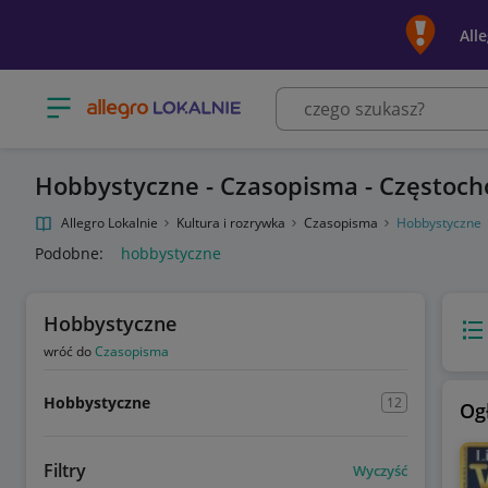
All
Otwórz menu z kategoriami
Hobbystyczne - Czasopisma - Częstoc
Allegro Lokalnie
Kultura i rozrywka
Czasopisma
Hobbystyczne
Podobne:
hobbystyczne
Hobbystyczne
Wido
wróć do
Czasopisma
Hobbystyczne
12
Og
Filtry
Wyczyść