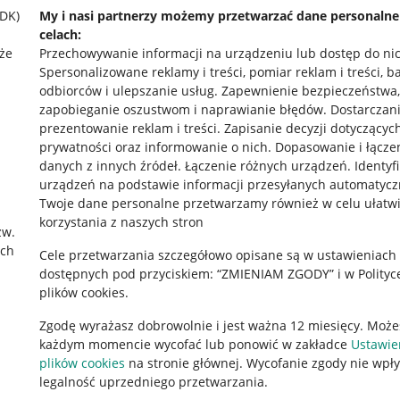
SDK)
My i nasi partnerzy możemy przetwarzać dane personaln
celach:
że
Przechowywanie informacji na urządzeniu lub dostęp do ni
Spersonalizowane reklamy i treści, pomiar reklam i treści, b
odbiorców i ulepszanie usług
.
Zapewnienie bezpieczeństwa,
zapobieganie oszustwom i naprawianie błędów
.
Dostarczani
prezentowanie reklam i treści
.
Zapisanie decyzji dotyczącyc
prywatności oraz informowanie o nich
.
Dopasowanie i łącze
danych z innych źródeł
.
Łączenie różnych urządzeń
.
Identyf
urządzeń na podstawie informacji przesyłanych automatycz
rawne
Pobierz aplikację
Twoje dane personalne przetwarzamy również w celu ułatw
korzystania z naszych stron
zw.
ach
Cele przetwarzania szczegółowo opisane są w ustawieniach
 "cookies"
dostępnych pod przyciskiem: “ZMIENIAM ZGODY” i w Polityc
plików cookies.
ów "cookies"
Zgodę wyrażasz dobrowolnie i jest ważna 12 miesięcy. Może
okalizacji
każdym momencie wycofać lub ponowić w zakładce
Ustawie
 Aktu o Usługach Cyfrowych
plików cookies
na stronie głównej. Wycofanie zgody nie wpł
legalność uprzedniego przetwarzania.