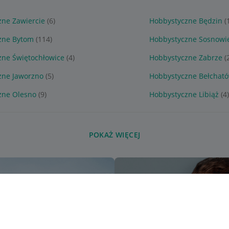
zne Zawiercie
(6)
Hobbystyczne Będzin
(
zne Bytom
(114)
Hobbystyczne Sosnowi
zne Świętochłowice
(4)
Hobbystyczne Zabrze
(
zne Jaworzno
(5)
Hobbystyczne Bełchat
zne Olesno
(9)
Hobbystyczne Libiąż
(4)
POKAŻ WIĘCEJ