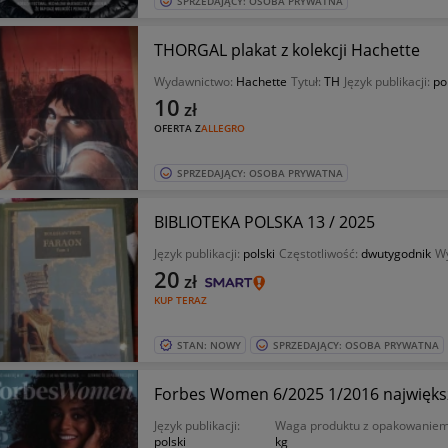
SPRZEDAJĄCY: OSOBA PRYWATNA
THORGAL plakat z kolekcji Hachette
Wydawnictwo:
Hachette
Tytuł:
TH
Język publikacji:
po
10
zł
OFERTA Z
ALLEGRO
SPRZEDAJĄCY: OSOBA PRYWATNA
BIBLIOTEKA POLSKA 13 / 2025
Język publikacji:
polski
Częstotliwość:
dwutygodnik
W
20
zł
KUP TERAZ
STAN: NOWY
SPRZEDAJĄCY: OSOBA PRYWATNA
Forbes Women 6/2025 1/2016 największ
Język publikacji:
Waga produktu z opakowanie
polski
kg