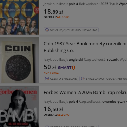
Język publikacji:
polski
Rok wydania:
2025
Tytuł:
Wpros
18
,89
zł
OFERTA Z
ALLEGRO
SPRZEDAJĄCY: OSOBA PRYWATNA
Coin 1987 Year Book monety rocznik 
Publishing Co.
Język publikacji:
angielski
Częstotliwość:
rocznik
Wyd
50
zł
KUP TERAZ
CZĘSTO SPRZEDAJE
SPRZEDAJĄCY: OSOBA PRYW
Forbes Women 2/2026 Bambi rap rekrut
Język publikacji:
polski
Częstotliwość:
dwumiesięczni
16
,50
zł
OFERTA Z
ALLEGRO