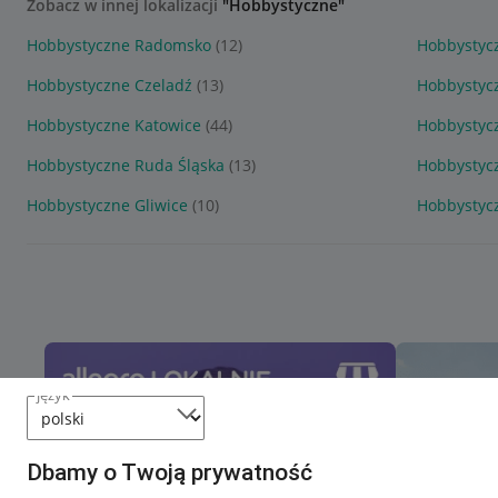
Zobacz w innej lokalizacji
"Hobbystyczne"
Hobbystyczne Radomsko
(12)
Hobbystyc
Hobbystyczne Czeladź
(13)
Hobbystyc
Hobbystyczne Katowice
(44)
Hobbystyc
Hobbystyczne Ruda Śląska
(13)
Hobbystyc
Hobbystyczne Gliwice
(10)
Hobbystyc
język
Dbamy o Twoją prywatność