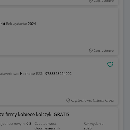
Częstochowa
lski
Rok wydania:
2024
Częstochowa
OBSERWU
ydawnictwo:
Hachette
ISSN:
9788328254992
Częstochowa, Ostatni Grosz
e firmy kobiece kolczyki GRATIS
m jednostkowym:
0.3
Częstotliwość:
Rok wydania:
dwumiesięcznik
2025