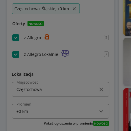
Częstochowa, Śląskie, +0 km
Oferty
NOWOŚĆ!
z Allegro
5
z Allegro Lokalnie
7
Lokalizacja
Miejscowość
Promień
Pokaż ogłoszenia w promieniu
NOWOŚĆ!