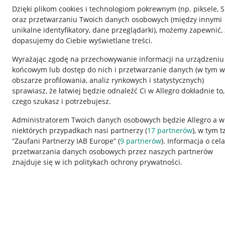
Dzięki plikom cookies i technologiom pokrewnym
(np. piksele, 
oraz przetwarzaniu Twoich danych osobowych
(między innymi
unikalne identyfikatory, dane przeglądarki)
, możemy zapewnić, 
dopasujemy do Ciebie wyświetlane treści.
Wyrażając zgodę na przechowywanie informacji na urządzeniu
końcowym lub dostęp do nich i przetwarzanie danych (w tym w
obszarze profilowania, analiz rynkowych i statystycznych)
sprawiasz, że łatwiej będzie odnaleźć Ci w Allegro dokładnie to,
czego szukasz i potrzebujesz.
Przydatne informacje
Informacje p
Administratorem Twoich danych osobowych będzie Allegro a w
niektórych przypadkach nasi partnerzy (
17
partnerów
), w tym t
Jak to działa
Regulamin
“Zaufani Partnerzy IAB Europe” (
9
partnerów
). Informacja o cel
Napisz do nas
Polityka plików
przetwarzania danych osobowych przez naszych partnerów
znajduje się w ich politykach ochrony prywatności.
Allegro Gadane dla sprzedających
Ustawienia plik
Allegro Gadane dla kupujących
Udostępnianie l
Mapa miejscowości
Informacje dla