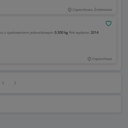
Częstochowa, Śródmieście
OBSERWU
tu z opakowaniem jednostkowym:
0.300 kg
Rok wydania:
2014
Częstochowa
Następna strona
z
1