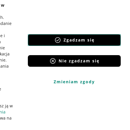
e w
ch
.
adanie
e i
Zgadzam się
h
nie
ikacja
nie
.
Nie zgadzam się
iania
Zmieniam zgody
e
sz ją w
nia
ywa na