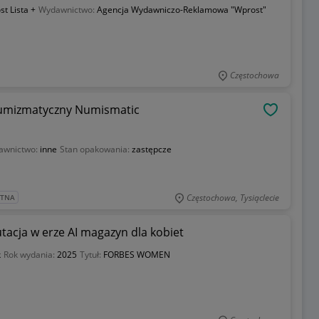
t Lista +
Wydawnictwo:
Agencja Wydawniczo-Reklamowa "Wprost"
Częstochowa
numizmatyczny Numismatic
OBSERWU
awnictwo:
inne
Stan opakowania:
zastępcze
Częstochowa, Tysiąclecie
ATNA
acja w erze AI magazyn dla kobiet
k
Rok wydania:
2025
Tytuł:
FORBES WOMEN