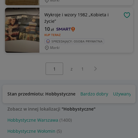
Marki
Wykroje i wzory 1982 „Kobieta i
OBSE
życie”
10
zł
KUP TERAZ
SPRZEDAJĄCY: OSOBA PRYWATNA
Marki
Wybierz stronę:
Następna strona
z
1
Stan przedmiotu: Hobbystyczne
Bardzo dobry
Używany
Zobacz w innej lokalizacji
"Hobbystyczne"
Hobbystyczne Warszawa
(1400)
Hobbystyczne Wołomin
(5)