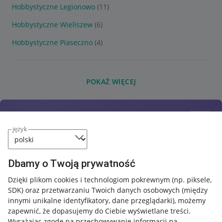
Hobbystyczne Legionowo
(11)
Hobbystyczne Wieliszew
(6)
Hobbystyczne Piaseczno
(4)
POKAŻ WIĘCEJ
język
Dbamy o Twoją prywatność
Dzięki plikom cookies i technologiom pokrewnym
(np. piksele,
SDK)
oraz przetwarzaniu Twoich danych osobowych
(między
innymi unikalne identyfikatory, dane przeglądarki)
, możemy
zapewnić, że dopasujemy do Ciebie wyświetlane treści.
Wyrażając zgodę na przechowywanie informacji na