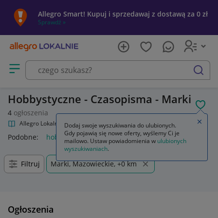
Allegro Smart! Kupuj i sprzedawaj z dostawą za 0 zł
Sprawdź »
Otwórz menu z kategoriami
szukaj
Hobbystyczne - Czasopisma - Marki
POL
4
ogłoszenia
Zamkn
Allegro Lokalnie
Kultura i rozrywka
Czasopisma
Hobbystyczne
Dodaj swoje wyszukiwania do ulubionych.
Gdy pojawią się nowe oferty, wyślemy Ci je
Podobne:
hobbystyczne
mailowo. Ustaw powiadomienia w
ulubionych
wyszukiwaniach
.
Filtruj
Marki, Mazowieckie, +0 km
Ogłoszenia