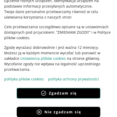
Łączenie różnych urządzeń
.
Identyfikacja urządzeń na
podstawie informacji przesyłanych automatycznie
.
Polityka plików "cookies"
Twoje dane personalne przetwarzamy również w celu
ułatwiania korzystania z naszych stron
Ustawienia plików "cookies"
Cele przetwarzania szczegółowo opisane są w ustawieniach
Udostępnianie lokalizacji
dostępnych pod przyciskiem: “ZMIENIAM ZGODY” i w Polityce
Informacje dla Aktu o Usługach Cyfrowych
plików cookies.
Zgodę wyrażasz dobrowolnie i jest ważna 12 miesięcy.
Pobierz aplikację
Możesz ją w każdym momencie wycofać lub ponowić w
zakładce
Ustawienia plików cookies
na stronie głównej.
Wycofanie zgody nie wpływa na legalność uprzedniego
przetwarzania.
polityka plików cookies
polityka ochrony prywatności
Zgadzam się
Nie zgadzam się
Korzystanie z serwisu oznacza akceptację
regulaminu
.