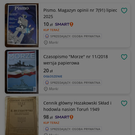
Pismo. Magazyn opinii nr 7(91) lipiec
OBSE
2025
10
zł
KUP TERAZ
SPRZEDAJĄCY: OSOBA PRYWATNA
Marki
Czasopismo "Morze" nr 11/2018
OBSE
wersja papierowa
20
zł
OGŁOSZENIE
SPRZEDAJĄCY: OSOBA PRYWATNA
Marki
Cennik główny Hozakowski Skład i
OBSE
hodowla nasion Toruń 1949
98
zł
KUP TERAZ
SPRZEDAJĄCY: OSOBA PRYWATNA