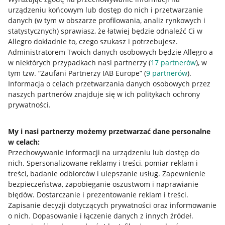
urządzeniu końcowym lub dostęp do nich i przetwarzanie
danych (w tym w obszarze profilowania, analiz rynkowych i
statystycznych) sprawiasz, że łatwiej będzie odnaleźć Ci w
Allegro dokładnie to, czego szukasz i potrzebujesz.
Administratorem Twoich danych osobowych będzie Allegro a
w niektórych przypadkach nasi partnerzy (
17
partnerów
), w
tym tzw. “Zaufani Partnerzy IAB Europe” (
9
partnerów
).
Przydatne informacje
Informacja o celach przetwarzania danych osobowych przez
naszych partnerów znajduje się w ich politykach ochrony
prywatności.
Jak to działa
Napisz do nas
My i nasi partnerzy możemy przetwarzać dane personalne
w celach:
Allegro Gadane dla sprzedających
Przechowywanie informacji na urządzeniu lub dostęp do
Allegro Gadane dla kupujących
nich
.
Spersonalizowane reklamy i treści, pomiar reklam i
treści, badanie odbiorców i ulepszanie usług
.
Zapewnienie
Mapa miejscowości
bezpieczeństwa, zapobieganie oszustwom i naprawianie
błędów
.
Dostarczanie i prezentowanie reklam i treści
.
Informacje prawne
Zapisanie decyzji dotyczących prywatności oraz informowanie
o nich
.
Dopasowanie i łączenie danych z innych źródeł
.
Regulamin