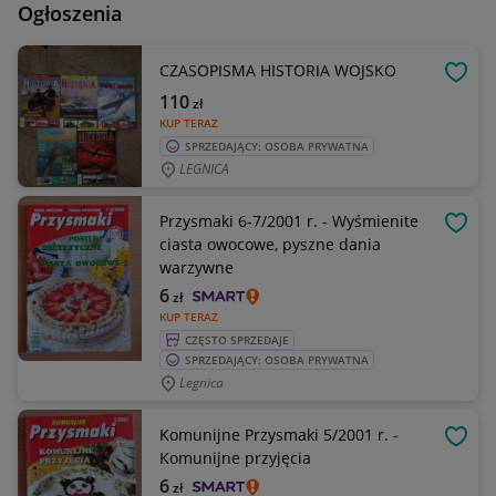
Ogłoszenia
CZASOPISMA HISTORIA WOJSKO
OBSE
110
zł
KUP TERAZ
SPRZEDAJĄCY: OSOBA PRYWATNA
LEGNICA
Przysmaki 6-7/2001 r. - Wyśmienite
OBSE
ciasta owocowe, pyszne dania
warzywne
6
zł
KUP TERAZ
CZĘSTO SPRZEDAJE
SPRZEDAJĄCY: OSOBA PRYWATNA
Legnica
Komunijne Przysmaki 5/2001 r. -
OBSE
Komunijne przyjęcia
6
zł