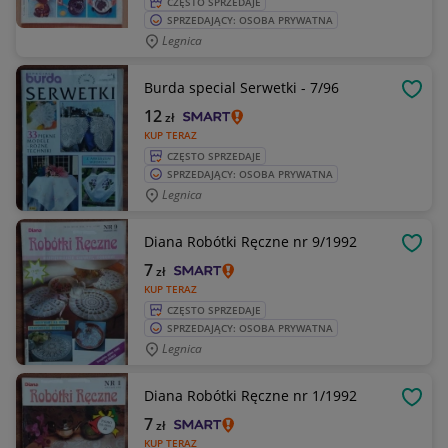
CZĘSTO SPRZEDAJE
SPRZEDAJĄCY: OSOBA PRYWATNA
Legnica
Burda special Serwetki - 7/96
OBSE
12
zł
KUP TERAZ
CZĘSTO SPRZEDAJE
SPRZEDAJĄCY: OSOBA PRYWATNA
Legnica
Diana Robótki Ręczne nr 9/1992
OBSE
7
zł
KUP TERAZ
CZĘSTO SPRZEDAJE
SPRZEDAJĄCY: OSOBA PRYWATNA
Legnica
Diana Robótki Ręczne nr 1/1992
OBSE
7
zł
KUP TERAZ