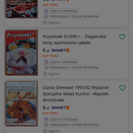
KUP TERAZ
CZĘSTO SPRZEDAJE
SPRZEDAJĄCY: OSOBA PRYWATNA
Legnica
Przysmaki 5/1999 r. - Eleganckie
OBSE
torty, wyśmienite sałatki
6
zł
KUP TERAZ
CZĘSTO SPRZEDAJE
SPRZEDAJĄCY: OSOBA PRYWATNA
Legnica
Ciasta Domowe 1993/32 Wydanie
OBSE
Specjalne Mojej Kuchni - Wypieki
drożdżowe
6
zł
KUP TERAZ
CZĘSTO SPRZEDAJE
SPRZEDAJĄCY: OSOBA PRYWATNA
Legnica