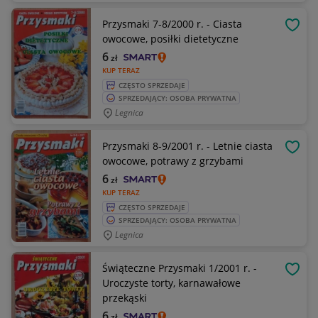
Przysmaki 7-8/2000 r. - Ciasta
OBSE
owocowe, posiłki dietetyczne
6
zł
KUP TERAZ
CZĘSTO SPRZEDAJE
SPRZEDAJĄCY: OSOBA PRYWATNA
Legnica
Przysmaki 8-9/2001 r. - Letnie ciasta
OBSE
owocowe, potrawy z grzybami
6
zł
KUP TERAZ
CZĘSTO SPRZEDAJE
SPRZEDAJĄCY: OSOBA PRYWATNA
Legnica
Świąteczne Przysmaki 1/2001 r. -
OBSE
Uroczyste torty, karnawałowe
przekąski
6
zł