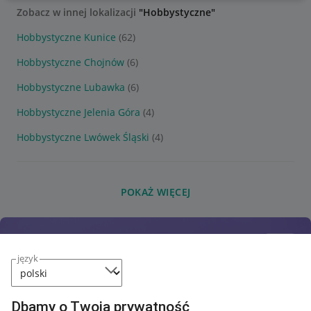
Zobacz w innej lokalizacji
"Hobbystyczne"
Hobbystyczne Kunice
(62)
Hobbystyczne Chojnów
(6)
Hobbystyczne Lubawka
(6)
Hobbystyczne Jelenia Góra
(4)
Hobbystyczne Lwówek Śląski
(4)
POKAŻ WIĘCEJ
język
Dbamy o Twoją prywatność