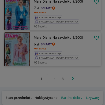
Mała Diana Na szydełku 9/2008
OBSE
7
zł
KUP TERAZ
CZĘSTO SPRZEDAJE
SPRZEDAJĄCY: OSOBA PRYWATNA
Legnica
Mała Diana Na szydełku 8/2008
OBSE
6
zł
KUP TERAZ
CZĘSTO SPRZEDAJE
SPRZEDAJĄCY: OSOBA PRYWATNA
Legnica
Wybierz stronę:
Następna strona
z
3
Stan przedmiotu: Hobbystyczne
Bardzo dobry
Używany