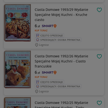
Ciasta Domowe 1993/29 Wydanie
OBSE
Specjalne Mojej Kuchni - Kruche
ciasto
6
zł
KUP TERAZ
CZĘSTO SPRZEDAJE
SPRZEDAJĄCY: OSOBA PRYWATNA
Legnica
Ciasta Domowe 1992/26 Wydanie
OBSE
Specjalne Mojej Kuchni - Ciasto
francuskie
6
zł
KUP TERAZ
CZĘSTO SPRZEDAJE
SPRZEDAJĄCY: OSOBA PRYWATNA
Legnica
Ciasta Domowe 1992/25 Wydanie
OBSE
Specjalne Mojej Kuchni - Torty