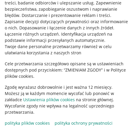
treści, badanie odbiorców i ulepszanie usług
.
Zapewnienie
Mapa miejscowości
bezpieczeństwa, zapobieganie oszustwom i naprawianie
błędów
.
Dostarczanie i prezentowanie reklam i treści
.
Informacje prawne
Zapisanie decyzji dotyczących prywatności oraz informowanie
o nich
.
Dopasowanie i łączenie danych z innych źródeł
.
Regulamin
Łączenie różnych urządzeń
.
Identyfikacja urządzeń na
podstawie informacji przesyłanych automatycznie
.
Polityka plików "cookies"
Twoje dane personalne przetwarzamy również w celu
ułatwiania korzystania z naszych stron
Ustawienia plików "cookies"
Cele przetwarzania szczegółowo opisane są w ustawieniach
Udostępnianie lokalizacji
dostępnych pod przyciskiem: “ZMIENIAM ZGODY” i w Polityce
Informacje dla Aktu o Usługach Cyfrowych
plików cookies.
Zgodę wyrażasz dobrowolnie i jest ważna 12 miesięcy.
Pobierz aplikację
Możesz ją w każdym momencie wycofać lub ponowić w
zakładce
Ustawienia plików cookies
na stronie głównej.
Wycofanie zgody nie wpływa na legalność uprzedniego
przetwarzania.
polityka plików cookies
polityka ochrony prywatności