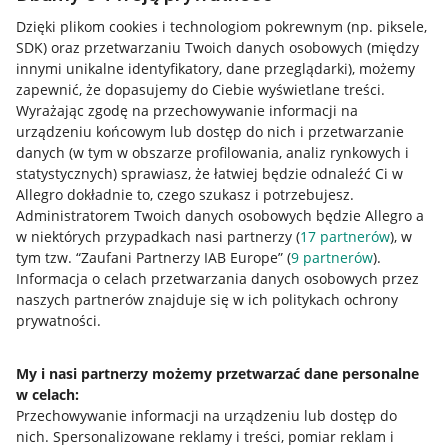
Dzięki plikom cookies i technologiom pokrewnym
(np. piksele,
SDK)
oraz przetwarzaniu Twoich danych osobowych
(między
innymi unikalne identyfikatory, dane przeglądarki)
, możemy
zapewnić, że dopasujemy do Ciebie wyświetlane treści.
Wyrażając zgodę na przechowywanie informacji na
urządzeniu końcowym lub dostęp do nich i przetwarzanie
danych (w tym w obszarze profilowania, analiz rynkowych i
statystycznych) sprawiasz, że łatwiej będzie odnaleźć Ci w
Allegro dokładnie to, czego szukasz i potrzebujesz.
Administratorem Twoich danych osobowych będzie Allegro a
w niektórych przypadkach nasi partnerzy (
17
partnerów
), w
tym tzw. “Zaufani Partnerzy IAB Europe” (
9
partnerów
).
Przydatne informacje
Informacja o celach przetwarzania danych osobowych przez
naszych partnerów znajduje się w ich politykach ochrony
prywatności.
Jak to działa
Napisz do nas
My i nasi partnerzy możemy przetwarzać dane personalne
w celach:
Allegro Gadane dla sprzedających
Przechowywanie informacji na urządzeniu lub dostęp do
Allegro Gadane dla kupujących
nich
.
Spersonalizowane reklamy i treści, pomiar reklam i