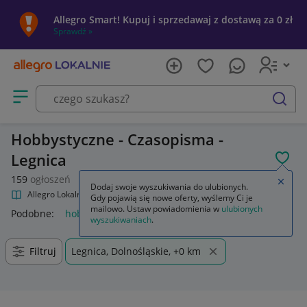
Allegro Smart! Kupuj i sprzedawaj z dostawą za 0 zł
Sprawdź »
Otwórz menu z kategoriami
szukaj
Hobbystyczne - Czasopisma -
Legnica
POL
159
ogłoszeń
Zamkn
Dodaj swoje wyszukiwania do ulubionych.
Allegro Lokalnie
Kultura i rozrywka
Czasopisma
Hobbystyczne
Gdy pojawią się nowe oferty, wyślemy Ci je
mailowo. Ustaw powiadomienia w
ulubionych
Podobne:
hobbystyczne
wyszukiwaniach
.
Filtruj
Legnica, Dolnośląskie, +0 km