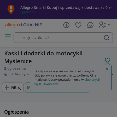
Allegro Smart! Kupuj i sprzedawaj z dostawą za 0 zł
Sprawdź »
Otwórz menu z kategoriami
szukaj
Kaski i dodatki do motocykli
Myślenice
POL
3
ogłoszenia
Zamkn
Dodaj swoje wyszukiwania do ulubionych.
Lokalnie
Motoryzacja
Części i wyposażenie motocyklowe
Kaski i dodatki
Gdy pojawią się nowe oferty, wyślemy Ci je
mailowo. Ustaw powiadomienia w
ulubionych
wyszukiwaniach
.
Filtruj
Myślenice, Małopolskie, +0 km
Ogłoszenia