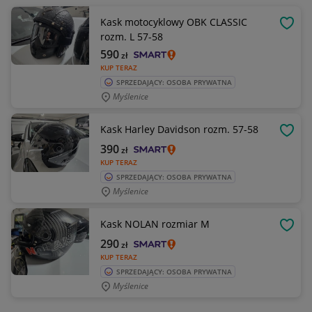
Kask motocyklowy OBK CLASSIC
OBSE
rozm. L 57-58
590
zł
KUP TERAZ
SPRZEDAJĄCY: OSOBA PRYWATNA
Myślenice
Kask Harley Davidson rozm. 57-58
OBSE
390
zł
KUP TERAZ
SPRZEDAJĄCY: OSOBA PRYWATNA
Myślenice
Kask NOLAN rozmiar M
OBSE
290
zł
KUP TERAZ
SPRZEDAJĄCY: OSOBA PRYWATNA
Myślenice