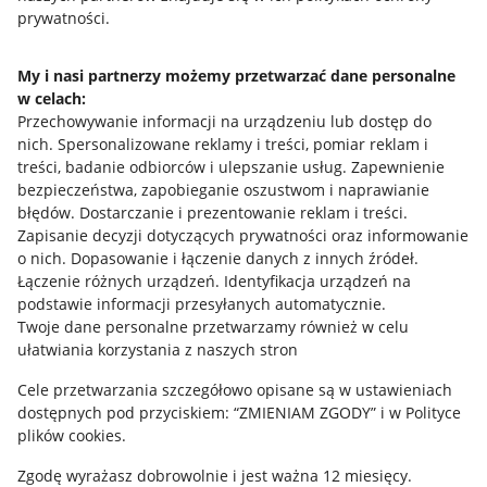
prywatności.
Jak to działa
Napisz do nas
My i nasi partnerzy możemy przetwarzać dane personalne
w celach:
Allegro Gadane dla sprzedających
Przechowywanie informacji na urządzeniu lub dostęp do
Allegro Gadane dla kupujących
nich
.
Spersonalizowane reklamy i treści, pomiar reklam i
treści, badanie odbiorców i ulepszanie usług
.
Zapewnienie
Mapa miejscowości
bezpieczeństwa, zapobieganie oszustwom i naprawianie
błędów
.
Dostarczanie i prezentowanie reklam i treści
.
Informacje prawne
Zapisanie decyzji dotyczących prywatności oraz informowanie
o nich
.
Dopasowanie i łączenie danych z innych źródeł
.
Regulamin
Łączenie różnych urządzeń
.
Identyfikacja urządzeń na
podstawie informacji przesyłanych automatycznie
.
Polityka plików "cookies"
Twoje dane personalne przetwarzamy również w celu
ułatwiania korzystania z naszych stron
Ustawienia plików "cookies"
Cele przetwarzania szczegółowo opisane są w ustawieniach
Udostępnianie lokalizacji
dostępnych pod przyciskiem: “ZMIENIAM ZGODY” i w Polityce
Informacje dla Aktu o Usługach Cyfrowych
plików cookies.
Zgodę wyrażasz dobrowolnie i jest ważna 12 miesięcy.
Pobierz aplikację