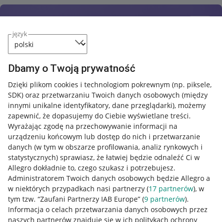
język
Dbamy o Twoją prywatność
Dzięki plikom cookies i technologiom pokrewnym
(np. piksele,
SDK)
oraz przetwarzaniu Twoich danych osobowych
(między
innymi unikalne identyfikatory, dane przeglądarki)
, możemy
zapewnić, że dopasujemy do Ciebie wyświetlane treści.
Wyrażając zgodę na przechowywanie informacji na
urządzeniu końcowym lub dostęp do nich i przetwarzanie
danych (w tym w obszarze profilowania, analiz rynkowych i
statystycznych) sprawiasz, że łatwiej będzie odnaleźć Ci w
Allegro dokładnie to, czego szukasz i potrzebujesz.
Administratorem Twoich danych osobowych będzie Allegro a
w niektórych przypadkach nasi partnerzy (
17
partnerów
), w
tym tzw. “Zaufani Partnerzy IAB Europe” (
9
partnerów
).
Przydatne informacje
Informacja o celach przetwarzania danych osobowych przez
naszych partnerów znajduje się w ich politykach ochrony