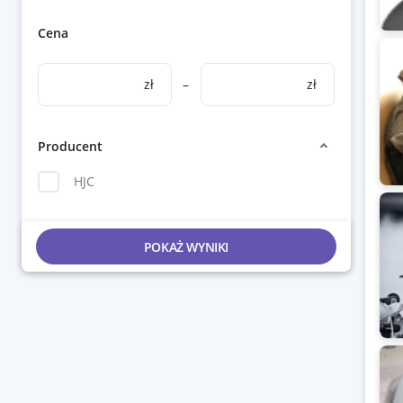
Cena
zł
–
zł
Producent
HJC
POKAŻ WYNIKI