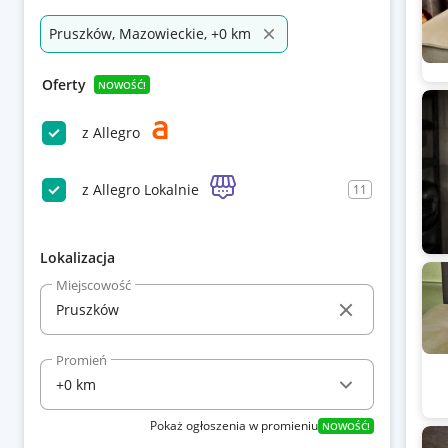
Pruszków, Mazowieckie, +0 km
Oferty
NOWOŚĆ!
z Allegro
z Allegro Lokalnie
11
Lokalizacja
Miejscowość
Promień
Pokaż ogłoszenia w promieniu
NOWOŚĆ!