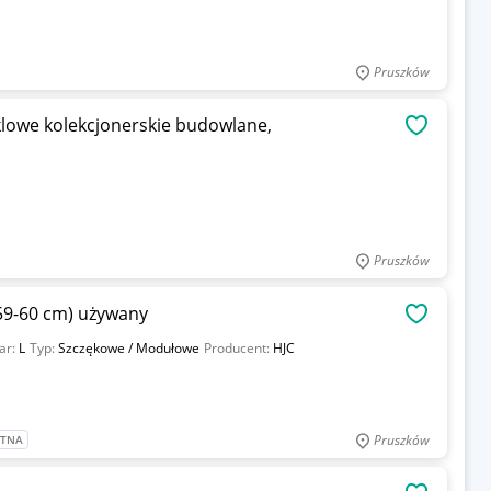
Pruszków
klowe kolekcjonerskie budowlane,
OBSERWU
Pruszków
(59-60 cm) używany
OBSERWU
ar:
L
Typ:
Szczękowe / Modułowe
Producent:
HJC
Pruszków
ATNA