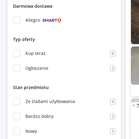
Darmowa dostawa
Allegro
Typ oferty
Kup teraz
8
Ogłoszenie
3
Stan przedmiotu
Ze śladami użytkowania
4
Bardzo dobry
2
Nowy
5