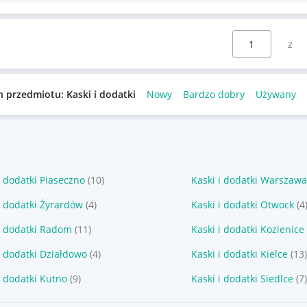
Wybierz stronę:
n przedmiotu: Kaski i dodatki
Nowy
Bardzo dobry
Używany
i dodatki Piaseczno
(10)
Kaski i dodatki Warszaw
i dodatki Żyrardów
(4)
Kaski i dodatki Otwock
(4
i dodatki Radom
(11)
Kaski i dodatki Kozienice
i dodatki Działdowo
(4)
Kaski i dodatki Kielce
(13
i dodatki Kutno
(9)
Kaski i dodatki Siedlce
(7