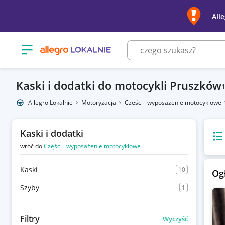
All
Otwórz menu z kategoriami
Kaski i dodatki do motocykli Pruszków
Allegro Lokalnie
Motoryzacja
Części i wyposażenie motocyklowe
Kaski i dodatki
Wido
wróć do
Części i wyposażenie motocyklowe
Kaski
10
Og
Szyby
1
Filtry
Wyczyść