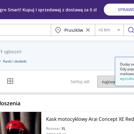
SPRAW
egro Smart! Kupuj i sprzedawaj z dostawą za 0 zł
Miasto
Wyczyść frazę
+
0
km
Odległość
szu
11
ogłoszeń
Kaski i dodatki
Dodaj sw
Gdy poja
mailowo
wyszuki
k listy
Widok siatki
Sortuj od:
łoszenia
Kask motocyklowy Arai Concept XE Red
Rozmiar:
XL