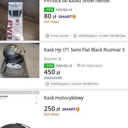
Pin-lock do kasku Shoei neotec
100
,00 zł
-20%
80
zł
KUP TERAZ
STAN: NOWY
SPRZEDAJĄCY: OSOBA PRYWATNA
Kask Hjc I71 Semi Flat Black Rozmiar S
Rozmiar:
S
700
,00 zł
do negocjacji
-35%
450
zł
OGŁOSZENIE
SPRZEDAJĄCY: OSOBA PRYWATNA
Kask motocyklowy
250
zł
KUP TERAZ