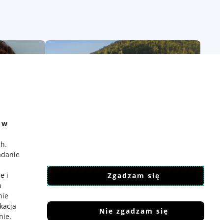
e w
ch
.
adanie
e i
Zgadzam się
h
nie
ikacja
Nie zgadzam się
nie
.