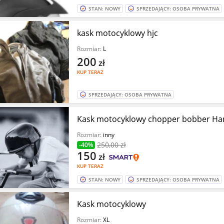
STAN: NOWY
SPRZEDAJĄCY: OSOBA PRYWATNA
kask motocyklowy hjc
Rozmiar:
L
200
zł
KUP TERAZ
SPRZEDAJĄCY: OSOBA PRYWATNA
Kask motocyklowy chopper bobber Har
Rozmiar:
inny
250
,00 zł
-40%
150
zł
KUP TERAZ
STAN: NOWY
SPRZEDAJĄCY: OSOBA PRYWATNA
Kask motocyklowy
Rozmiar:
XL