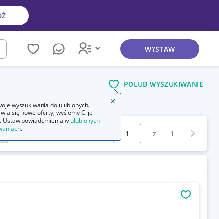
DŹ
WYSTAW
kaj
POLUB WYSZUKIWANIE
Zamknij wskazówkę
oje wyszukiwania do ulubionych.
wią się nowe oferty, wyślemy Ci je
. Ustaw powiadomienia w
ulubionych
Wybierz stronę:
waniach
.
Następna 
z
1
OBSERWU