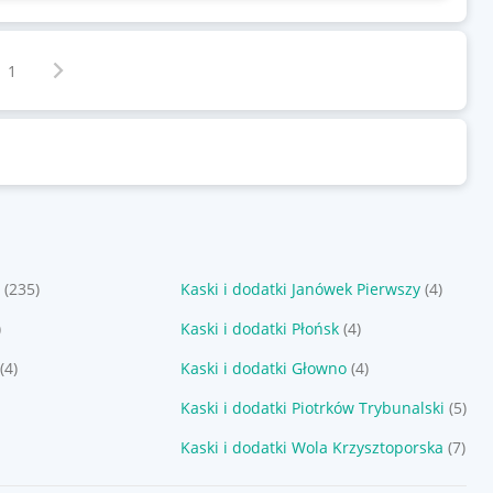
Następna strona
z
1
a
(235)
Kaski i dodatki Janówek Pierwszy
(4)
)
Kaski i dodatki Płońsk
(4)
(4)
Kaski i dodatki Głowno
(4)
)
Kaski i dodatki Piotrków Trybunalski
(5)
)
Kaski i dodatki Wola Krzysztoporska
(7)