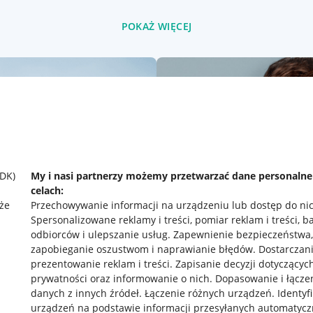
POKAŻ WIĘCEJ
SDK)
My i nasi partnerzy możemy przetwarzać dane personaln
celach:
że
Przechowywanie informacji na urządzeniu lub dostęp do ni
Spersonalizowane reklamy i treści, pomiar reklam i treści, b
odbiorców i ulepszanie usług
.
Zapewnienie bezpieczeństwa,
zapobieganie oszustwom i naprawianie błędów
.
Dostarczani
prezentowanie reklam i treści
.
Zapisanie decyzji dotyczącyc
prywatności oraz informowanie o nich
.
Dopasowanie i łącze
danych z innych źródeł
.
Łączenie różnych urządzeń
.
Identyf
rawne
Pobierz aplikację
urządzeń na podstawie informacji przesyłanych automatycz