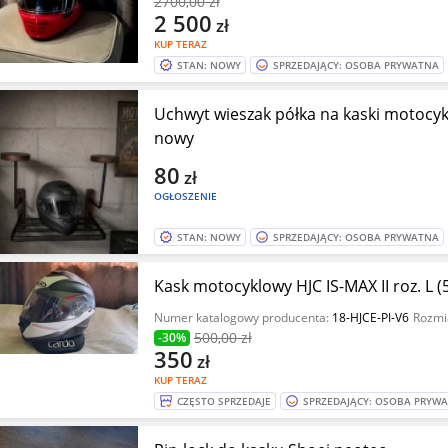
2700
,00 zł
2 500
zł
KUP TERAZ
STAN: NOWY
SPRZEDAJĄCY: OSOBA PRYWATNA
Uchwyt wieszak półka na kaski motocy
nowy
80
zł
OGŁOSZENIE
STAN: NOWY
SPRZEDAJĄCY: OSOBA PRYWATNA
Kask motocyklowy HJC IS-MAX II roz. L 
Numer katalogowy producenta:
18-HJCE-PI-V6
Rozmi
500
,00 zł
-30%
350
zł
KUP TERAZ
CZĘSTO SPRZEDAJE
SPRZEDAJĄCY: OSOBA PRYW