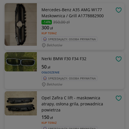
Mercedes-Benz A35 AMG W177
OBSE
Maskownica / Grill A1778882900
350
,00 zł
-14%
300
zł
KUP TERAZ
SPRZEDAJĄCY: OSOBA PRYWATNA
Bełchatów
Nerki BMW F30 F34 F32
OBSE
50
zł
OGŁOSZENIE
SPRZEDAJĄCY: OSOBA PRYWATNA
Bełchatów
Opel Zafira C lift - maskownica
OBSE
atrapy, osłona grila, prowadnica
powietrza
150
zł
KUP TERAZ
SPRZEDAJĄCY: OSOBA PRYWATNA