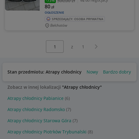
300
,00 zł
do negocjacji
-73%
80
zł
OGŁOSZENIE
SPRZEDAJĄCY: OSOBA PRYWATNA
Bełchatów
Wybierz stronę:
Następna strona
z
1
Stan przedmiotu: Atrapy chłodnicy
Nowy
Bardzo dobry
Zobacz w innej lokalizacji
"Atrapy chłodnicy"
Atrapy chłodnicy Pabianice
(6)
Atrapy chłodnicy Radomsko
(7)
Atrapy chłodnicy Starowa Góra
(7)
Atrapy chłodnicy Piotrków Trybunalski
(8)