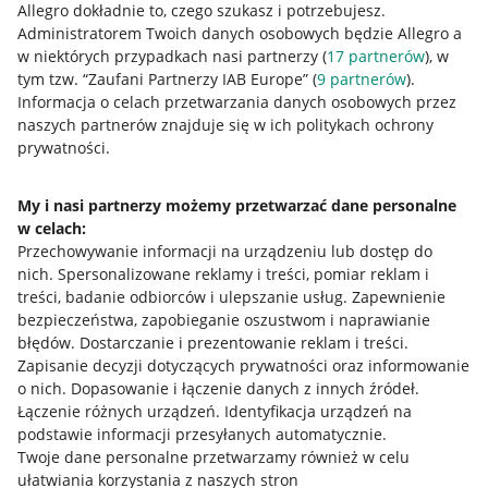
Allegro dokładnie to, czego szukasz i potrzebujesz.
Administratorem Twoich danych osobowych będzie Allegro a
w niektórych przypadkach nasi partnerzy (
17
partnerów
), w
tym tzw. “Zaufani Partnerzy IAB Europe” (
9
partnerów
).
Przydatne informacje
Informacja o celach przetwarzania danych osobowych przez
naszych partnerów znajduje się w ich politykach ochrony
prywatności.
Jak to działa
Napisz do nas
My i nasi partnerzy możemy przetwarzać dane personalne
w celach:
Allegro Gadane dla sprzedających
Przechowywanie informacji na urządzeniu lub dostęp do
Allegro Gadane dla kupujących
nich
.
Spersonalizowane reklamy i treści, pomiar reklam i
treści, badanie odbiorców i ulepszanie usług
.
Zapewnienie
Mapa miejscowości
bezpieczeństwa, zapobieganie oszustwom i naprawianie
błędów
.
Dostarczanie i prezentowanie reklam i treści
.
Informacje prawne
Zapisanie decyzji dotyczących prywatności oraz informowanie
o nich
.
Dopasowanie i łączenie danych z innych źródeł
.
Regulamin
Łączenie różnych urządzeń
.
Identyfikacja urządzeń na
podstawie informacji przesyłanych automatycznie
.
Polityka plików "cookies"
Twoje dane personalne przetwarzamy również w celu
ułatwiania korzystania z naszych stron
Ustawienia plików "cookies"