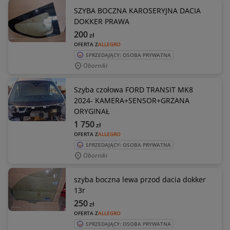
SZYBA BOCZNA KAROSERYJNA DACIA
DOKKER PRAWA
200
zł
OFERTA Z
ALLEGRO
SPRZEDAJĄCY: OSOBA PRYWATNA
Oborniki
Szyba czołowa FORD TRANSIT MK8
2024- KAMERA+SENSOR+GRZANA
ORYGINAŁ
1 750
zł
OFERTA Z
ALLEGRO
SPRZEDAJĄCY: OSOBA PRYWATNA
Oborniki
szyba boczna lewa przod dacia dokker
13r
250
zł
OFERTA Z
ALLEGRO
SPRZEDAJĄCY: OSOBA PRYWATNA