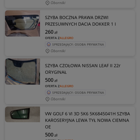
Oborniki
SZYBA BOCZNA PRAWA DRZWI
PRZESUWNYCH DACIA DOKKER 1 I
260
zł
OFERTA Z
ALLEGRO
SPRZEDAJĄCY: OSOBA PRYWATNA
Oborniki
SZYBA CZOŁOWA NISSAN LEAF II 22r
ORYGINAŁ
500
zł
OFERTA Z
ALLEGRO
SPRZEDAJĄCY: OSOBA PRYWATNA
Oborniki
VW GOLF 6 VI 3D 5K6 5K6845041H SZYBA
KAROSERYJNA LEWA TYŁ NOWA CIEMNA
OE
500
zł