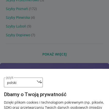
Szyby Poznań
(172)
Szyby Plewiska
(4)
Szyby Luboń
(9)
Szyby Dopiewo
(7)
POKAŻ WIĘCEJ
język
Dbamy o Twoją prywatność
Dzięki plikom cookies i technologiom pokrewnym
(np. piksele,
SDK)
oraz przetwarzaniu Twoich danych osobowych
(między