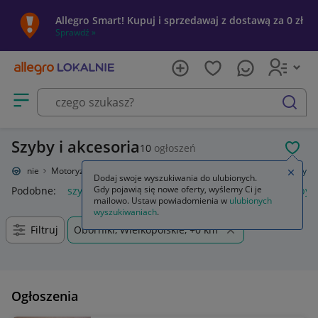
Allegro Smart! Kupuj i sprzedawaj z dostawą za 0 zł
Sprawdź »
Otwórz menu z kategoriami
szukaj
Szyby i akcesoria
10
ogłoszeń
POL
o Lokalnie
Motoryzacja
Części samochodowe
Części karoserii
Szyby
Zamkn
Dodaj swoje wyszukiwania do ulubionych.
Gdy pojawią się nowe oferty, wyślemy Ci je
Podobne:
szyby
uszczelka szyby przedniej
deflektor szyby 
mailowo. Ustaw powiadomienia w
ulubionych
wyszukiwaniach
.
Filtruj
Oborniki, Wielkopolskie, +0 km
Ogłoszenia