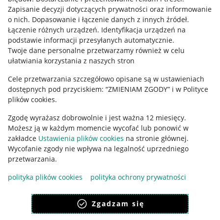
Informacje prawne
Zapisanie decyzji dotyczących prywatności oraz informowanie
o nich
.
Dopasowanie i łączenie danych z innych źródeł
.
Regulamin
Łączenie różnych urządzeń
.
Identyfikacja urządzeń na
podstawie informacji przesyłanych automatycznie
.
Polityka plików "cookies"
Twoje dane personalne przetwarzamy również w celu
ułatwiania korzystania z naszych stron
Ustawienia plików "cookies"
Cele przetwarzania szczegółowo opisane są w ustawieniach
Udostępnianie lokalizacji
dostępnych pod przyciskiem: “ZMIENIAM ZGODY” i w Polityce
Informacje dla Aktu o Usługach Cyfrowych
plików cookies.
Zgodę wyrażasz dobrowolnie i jest ważna 12 miesięcy.
Pobierz aplikację
Możesz ją w każdym momencie wycofać lub ponowić w
zakładce
Ustawienia plików cookies
na stronie głównej.
Wycofanie zgody nie wpływa na legalność uprzedniego
przetwarzania.
polityka plików cookies
polityka ochrony prywatności
Zgadzam się