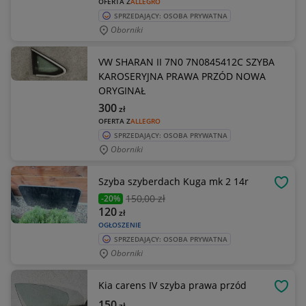
OFERTA Z
ALLEGRO
SPRZEDAJĄCY: OSOBA PRYWATNA
Oborniki
VW SHARAN II 7N0 7N0845412C SZYBA
KAROSERYJNA PRAWA PRZÓD NOWA
ORYGINAŁ
300
zł
OFERTA Z
ALLEGRO
SPRZEDAJĄCY: OSOBA PRYWATNA
Oborniki
Szyba szyberdach Kuga mk 2 14r
OBSE
150
,00 zł
-20%
120
zł
OGŁOSZENIE
SPRZEDAJĄCY: OSOBA PRYWATNA
Oborniki
Kia carens IV szyba prawa przód
OBSE
150
zł