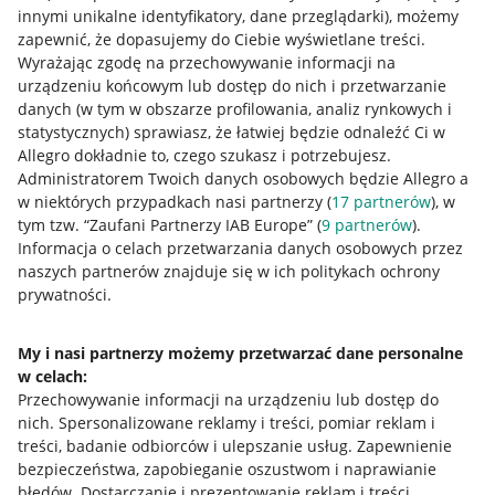
innymi unikalne identyfikatory, dane przeglądarki)
, możemy
zapewnić, że dopasujemy do Ciebie wyświetlane treści.
Wyrażając zgodę na przechowywanie informacji na
urządzeniu końcowym lub dostęp do nich i przetwarzanie
danych (w tym w obszarze profilowania, analiz rynkowych i
statystycznych) sprawiasz, że łatwiej będzie odnaleźć Ci w
Allegro dokładnie to, czego szukasz i potrzebujesz.
Administratorem Twoich danych osobowych będzie Allegro a
w niektórych przypadkach nasi partnerzy (
17
partnerów
), w
tym tzw. “Zaufani Partnerzy IAB Europe” (
9
partnerów
).
Przydatne informacje
Informacja o celach przetwarzania danych osobowych przez
naszych partnerów znajduje się w ich politykach ochrony
prywatności.
Jak to działa
Napisz do nas
My i nasi partnerzy możemy przetwarzać dane personalne
w celach:
Allegro Gadane dla sprzedających
Przechowywanie informacji na urządzeniu lub dostęp do
Allegro Gadane dla kupujących
nich
.
Spersonalizowane reklamy i treści, pomiar reklam i
treści, badanie odbiorców i ulepszanie usług
.
Zapewnienie
Mapa miejscowości
bezpieczeństwa, zapobieganie oszustwom i naprawianie
błędów
.
Dostarczanie i prezentowanie reklam i treści
.