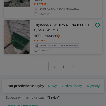
KUP TERAZ
SPRZEDAJĄCY: OSOBA PRYWATNA
Oborniki
Tiguan5NA 845 025 A, 5NA 839 901
OBSE
B, 5NA 845 213
100
zł
KUP TERAZ
SPRZEDAJĄCY: OSOBA PRYWATNA
Oborniki
Wybierz stronę:
Następna strona
z
1
Stan przedmiotu: Szyby
Nowy
Bardzo dobry
Używany
Zobacz w innej lokalizacji
"Szyby"
Szyby Przeźmierowo
(5)