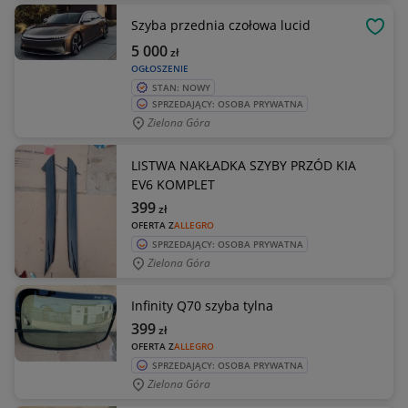
Szyba przednia czołowa lucid
OBSE
5 000
zł
OGŁOSZENIE
STAN: NOWY
SPRZEDAJĄCY: OSOBA PRYWATNA
Zielona Góra
LISTWA NAKŁADKA SZYBY PRZÓD KIA
EV6 KOMPLET
399
zł
OFERTA Z
ALLEGRO
SPRZEDAJĄCY: OSOBA PRYWATNA
Zielona Góra
Infinity Q70 szyba tylna
399
zł
OFERTA Z
ALLEGRO
SPRZEDAJĄCY: OSOBA PRYWATNA
Zielona Góra