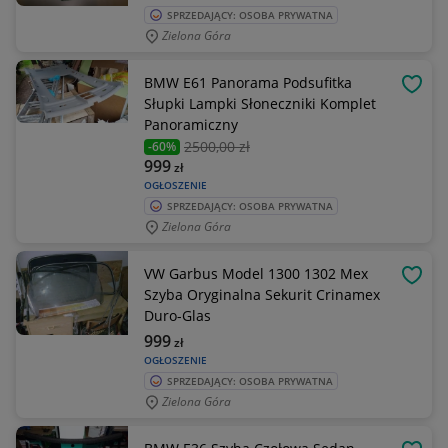
SPRZEDAJĄCY: OSOBA PRYWATNA
Zielona Góra
BMW E61 Panorama Podsufitka
OBSE
Słupki Lampki Słoneczniki Komplet
Panoramiczny
2500
,00 zł
-60%
999
zł
OGŁOSZENIE
SPRZEDAJĄCY: OSOBA PRYWATNA
Zielona Góra
VW Garbus Model 1300 1302 Mex
OBSE
Szyba Oryginalna Sekurit Crinamex
Duro-Glas
999
zł
OGŁOSZENIE
SPRZEDAJĄCY: OSOBA PRYWATNA
Zielona Góra