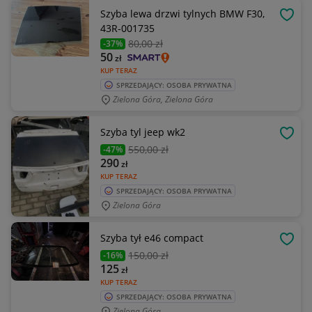
Szyba lewa drzwi tylnych BMW F30,
OBSE
43R-001735
80
,00 zł
-37%
50
zł
KUP TERAZ
SPRZEDAJĄCY: OSOBA PRYWATNA
Zielona Góra, Zielona Góra
Szyba tyl jeep wk2
OBSE
550
,00 zł
-47%
290
zł
KUP TERAZ
SPRZEDAJĄCY: OSOBA PRYWATNA
Zielona Góra
Szyba tył e46 compact
OBSE
150
,00 zł
-16%
125
zł
KUP TERAZ
SPRZEDAJĄCY: OSOBA PRYWATNA
Zielona Góra