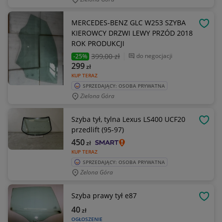
MERCEDES-BENZ GLC W253 SZYBA
OBSE
KIEROWCY DRZWI LEWY PRZÓD 2018
ROK PRODUKCJI
399
,00 zł
do negocjacji
-25%
299
zł
KUP TERAZ
SPRZEDAJĄCY: OSOBA PRYWATNA
Zielona Góra
Szyba tył, tylna Lexus LS400 UCF20
OBSE
przedlift (95-97)
450
zł
KUP TERAZ
SPRZEDAJĄCY: OSOBA PRYWATNA
Zelona Góra
Szyba prawy tył e87
OBSE
40
zł
OGŁOSZENIE