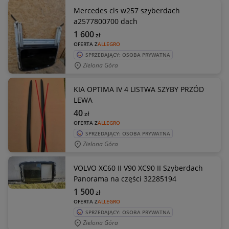
Mercedes cls w257 szyberdach
a2577800700 dach
1 600
zł
OFERTA Z
ALLEGRO
SPRZEDAJĄCY: OSOBA PRYWATNA
Zielona Góra
KIA OPTIMA IV 4 LISTWA SZYBY PRZÓD
LEWA
40
zł
OFERTA Z
ALLEGRO
SPRZEDAJĄCY: OSOBA PRYWATNA
Zielona Góra
VOLVO XC60 II V90 XC90 II Szyberdach
Panorama na części 32285194
1 500
zł
OFERTA Z
ALLEGRO
SPRZEDAJĄCY: OSOBA PRYWATNA
Zielona Góra