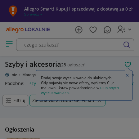
Allegro Smart! Kupuj i sprzedawaj z dostawą za 0 zł
Sprawdź »
Otwórz menu z kategoriami
szukaj
Szyby i akcesoria
28
ogłoszeń
POL
o Lokalnie
Motoryzacja
Części samochodowe
Części karoserii
Szyby
Zamkn
Dodaj swoje wyszukiwania do ulubionych.
Gdy pojawią się nowe oferty, wyślemy Ci je
Podobne:
szyby
uszczelka szyby przedniej
deflektor szyby 
mailowo. Ustaw powiadomienia w
ulubionych
wyszukiwaniach
.
Filtruj
Zielona Góra, Lubuskie, +0 km
Ogłoszenia