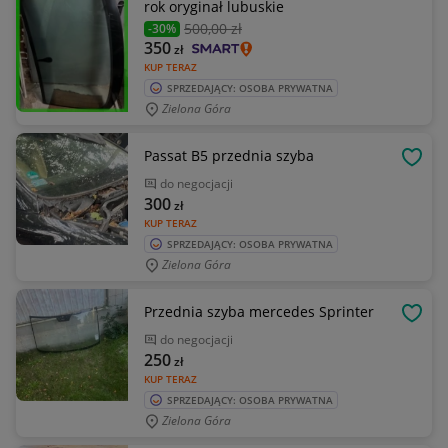
rok oryginał lubuskie
500
,00 zł
-30%
350
zł
KUP TERAZ
SPRZEDAJĄCY: OSOBA PRYWATNA
Zielona Góra
Passat B5 przednia szyba
OBSE
do negocjacji
300
zł
KUP TERAZ
SPRZEDAJĄCY: OSOBA PRYWATNA
Zielona Góra
Przednia szyba mercedes Sprinter
OBSE
do negocjacji
250
zł
KUP TERAZ
SPRZEDAJĄCY: OSOBA PRYWATNA
Zielona Góra