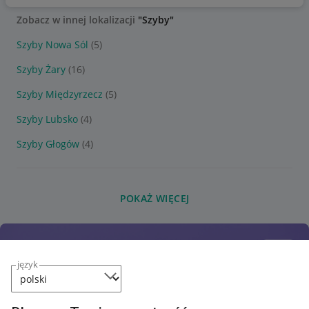
Zobacz w innej lokalizacji
"Szyby"
Szyby Nowa Sól
(5)
Szyby Żary
(16)
Szyby Międzyrzecz
(5)
Szyby Lubsko
(4)
Szyby Głogów
(4)
POKAŻ WIĘCEJ
język