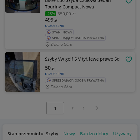
BMW E36 Szyba Czołowa Sedan
OBSE
Touring Compact Nowa
650
,00 zł
-23%
499
zł
OGŁOSZENIE
STAN: NOWY
SPRZEDAJĄCY: OSOBA PRYWATNA
Zielona Góra
Szyby Vw golf 5 V tył, lewe prawe 5d
OBSE
50
zł
OGŁOSZENIE
SPRZEDAJĄCY: OSOBA PRYWATNA
Zielona Góra
Wybierz stronę:
Następna strona
z
1
Stan przedmiotu: Szyby
Nowy
Bardzo dobry
Używany
U