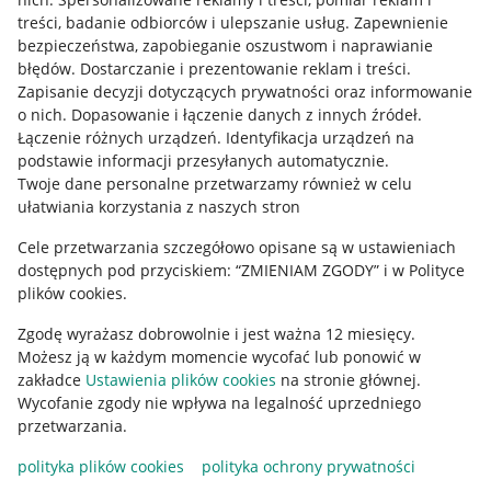
treści, badanie odbiorców i ulepszanie usług
.
Zapewnienie
Mapa miejscowości
bezpieczeństwa, zapobieganie oszustwom i naprawianie
błędów
.
Dostarczanie i prezentowanie reklam i treści
.
Informacje prawne
Zapisanie decyzji dotyczących prywatności oraz informowanie
o nich
.
Dopasowanie i łączenie danych z innych źródeł
.
Regulamin
Łączenie różnych urządzeń
.
Identyfikacja urządzeń na
podstawie informacji przesyłanych automatycznie
.
Polityka plików "cookies"
Twoje dane personalne przetwarzamy również w celu
ułatwiania korzystania z naszych stron
Ustawienia plików "cookies"
Cele przetwarzania szczegółowo opisane są w ustawieniach
Udostępnianie lokalizacji
dostępnych pod przyciskiem: “ZMIENIAM ZGODY” i w Polityce
Informacje dla Aktu o Usługach Cyfrowych
plików cookies.
Zgodę wyrażasz dobrowolnie i jest ważna 12 miesięcy.
Pobierz aplikację
Możesz ją w każdym momencie wycofać lub ponowić w
zakładce
Ustawienia plików cookies
na stronie głównej.
Wycofanie zgody nie wpływa na legalność uprzedniego
przetwarzania.
polityka plików cookies
polityka ochrony prywatności