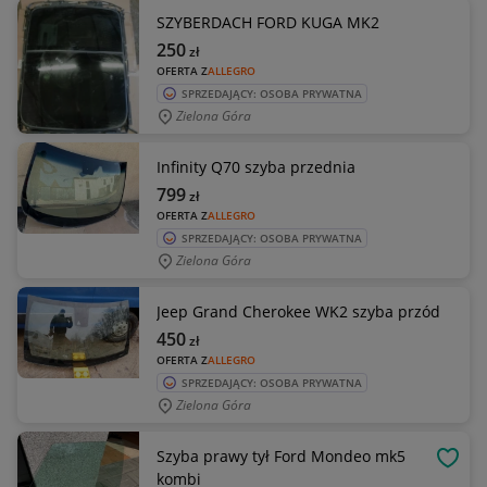
SZYBERDACH FORD KUGA MK2
250
zł
OFERTA Z
ALLEGRO
SPRZEDAJĄCY: OSOBA PRYWATNA
Zielona Góra
Infinity Q70 szyba przednia
799
zł
OFERTA Z
ALLEGRO
SPRZEDAJĄCY: OSOBA PRYWATNA
Zielona Góra
Jeep Grand Cherokee WK2 szyba przód
450
zł
OFERTA Z
ALLEGRO
SPRZEDAJĄCY: OSOBA PRYWATNA
Zielona Góra
Szyba prawy tył Ford Mondeo mk5
OBSE
kombi