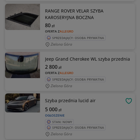
RANGE ROVER VELAR SZYBA
KAROSERYJNA BOCZNA
80
zł
OFERTA Z
ALLEGRO
SPRZEDAJĄCY: OSOBA PRYWATNA
Zielona Góra
Jeep Grand Cherokee WL szyba przednia
2 800
zł
OFERTA Z
ALLEGRO
SPRZEDAJĄCY: OSOBA PRYWATNA
Zielona Góra
Szyba przednia lucid air
OBSE
5 000
zł
OGŁOSZENIE
STAN: NOWY
SPRZEDAJĄCY: OSOBA PRYWATNA
Zielona Góra