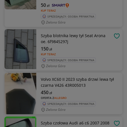
50
zł
KUP TERAZ
SPRZEDAJĄCY: OSOBA PRYWATNA
Zielona Góra
Szyba blotnika lewy tył Seat Arona
OBSE
oe. 6f9845297j
150
zł
KUP TERAZ
SPRZEDAJĄCY: OSOBA PRYWATNA
Zielona Góra
Volvo XC60 II 2023 szyba drzwi lewa tył
czarna V426 43R005013
450
zł
OFERTA Z
ALLEGRO
SPRZEDAJĄCY: OSOBA PRYWATNA
Zielona Góra
Szyba czołowa Audi a6 c6 2007 2008
OBSE