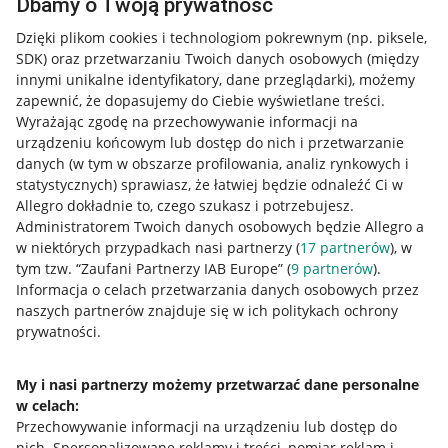
Dbamy o Twoją prywatność
Dzięki plikom cookies i technologiom pokrewnym
(np. piksele,
SDK)
oraz przetwarzaniu Twoich danych osobowych
(między
innymi unikalne identyfikatory, dane przeglądarki)
, możemy
zapewnić, że dopasujemy do Ciebie wyświetlane treści.
Wyrażając zgodę na przechowywanie informacji na
urządzeniu końcowym lub dostęp do nich i przetwarzanie
danych (w tym w obszarze profilowania, analiz rynkowych i
statystycznych) sprawiasz, że łatwiej będzie odnaleźć Ci w
Allegro dokładnie to, czego szukasz i potrzebujesz.
Administratorem Twoich danych osobowych będzie Allegro a
w niektórych przypadkach nasi partnerzy (
17
partnerów
), w
tym tzw. “Zaufani Partnerzy IAB Europe” (
9
partnerów
).
Przydatne informacje
Informacja o celach przetwarzania danych osobowych przez
naszych partnerów znajduje się w ich politykach ochrony
prywatności.
Jak to działa
Napisz do nas
My i nasi partnerzy możemy przetwarzać dane personalne
w celach:
Allegro Gadane dla sprzedających
Przechowywanie informacji na urządzeniu lub dostęp do
Allegro Gadane dla kupujących
nich
.
Spersonalizowane reklamy i treści, pomiar reklam i