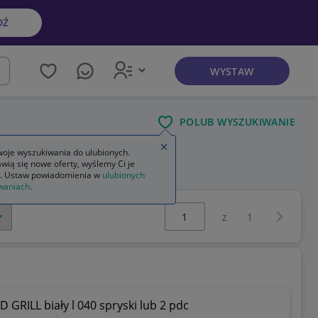
DŹ
WYSTAW
kaj
POLUB WYSZUKIWANIE
Zamknij wskazówkę
oje wyszukiwania do ulubionych.
wią się nowe oferty, wyślemy Ci je
ednie forda focusa mk2
. Ustaw powiadomienia w
ulubionych
waniach
.
Wybierz stronę:
Następna 
z
1
GRILL biały l 040 spryski lub 2 pdc