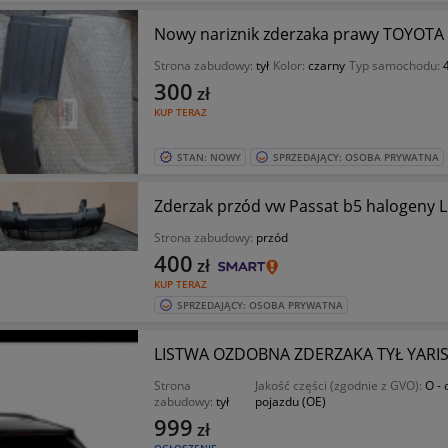
Nowy nariznik zderzaka prawy TOYOTA
Strona zabudowy:
tył
Kolor:
czarny
Typ samochodu:
300
zł
KUP TERAZ
STAN: NOWY
SPRZEDAJĄCY: OSOBA PRYWATNA
Zderzak przód vw Passat b5 halogeny 
Strona zabudowy:
przód
400
zł
KUP TERAZ
SPRZEDAJĄCY: OSOBA PRYWATNA
LISTWA OZDOBNA ZDERZAKA TYŁ YARIS
Strona
Jakość części (zgodnie z GVO):
O - 
zabudowy:
tył
pojazdu (OE)
999
zł