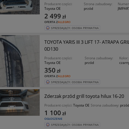
Producent części:
Strona zabudowy:
Numer 
Toyota OE
przód
JMPAR
2 499
zł
OFERTA Z
ALLEGRO
SPRZEDAJĄCY: OSOBA PRYWATNA
TOYOTA YARIS III 3 LIFT 17- ATRAPA G
0D130
Producent części:
Strona zabudowy:
Kolor:
Toyota OE
przód
czarn
350
zł
OFERTA Z
ALLEGRO
SPRZEDAJĄCY: OSOBA PRYWATNA
Zderzak przód grill toyota hilux 16-20
Producent części:
Toyota OE
Strona zabudowy:
przó
1 100
zł
OGŁOSZENIE
SPRZEDAJĄCY: OSOBA PRYWATNA