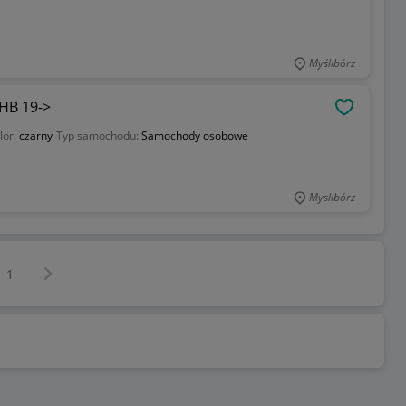
Myślibórz
 HB 19->
OBSERWU
lor:
czarny
Typ samochodu:
Samochody osobowe
Myslibórz
Następna strona
z
1