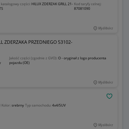
katalogowy części:
HILUX ZDERZAK GRILL 21-
Kod taryfy celnej:
TS
87081090
Myślibórz
RILL ZDERZAKA PRZEDNIEGO 53102-
Jakość części (zgodnie z GVO):
O - oryginał z logo producenta
y
pojazdu (OE)
Myślibórz
OBSERWU
d
Kolor:
srebrny
Typ samochodu:
4x4/SUV
Myslibórz