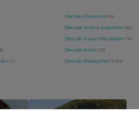
Zderzaki Choszczno
(16)
Zderzaki Strzelce Krajeńskie
(49)
Zderzaki Krosno Odrzańskie
(15)
8)
Zderzaki Gubin
(15)
ski
(11)
Zderzaki Międzychód
(1783)