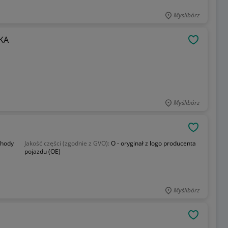
Myslibórz
ZDERZAKA
OBSERWU
Myślibórz
OBSERWU
hody
Jakość części (zgodnie z GVO):
O - oryginał z logo producenta
pojazdu (OE)
Myślibórz
OBSERWU