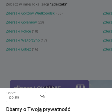
Zobacz w innej lokalizacji
"Zderzaki"
Zderzaki Gorzów Wielkopolski
(55)
Zderz
Zderzaki Goleniów
(28)
Zderz
Zderzaki Police
(18)
Zderz
Zderzaki Węgorzyno
(17)
Zderz
Zderzaki Łobez
(16)
Zderz
język
Dbamy o Twoją prywatność