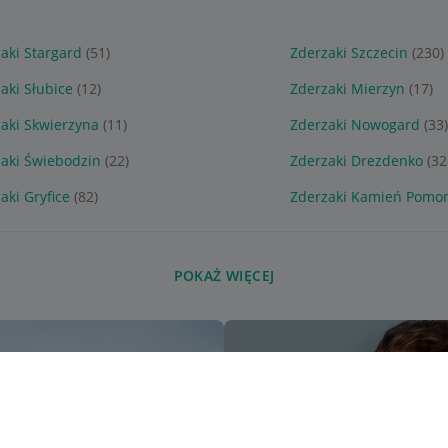
aki Stargard
(51)
Zderzaki Szczecin
(230)
aki Słubice
(12)
Zderzaki Mierzyn
(17)
aki Skwierzyna
(11)
Zderzaki Nowogard
(33)
aki Świebodzin
(22)
Zderzaki Drezdenko
(32
aki Gryfice
(82)
Zderzaki Kamień Pomor
POKAŻ WIĘCEJ