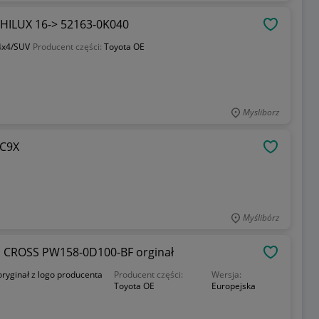
 HILUX 16-> 52163-0K040
OBSERWU
4x4/SUV
Producent części:
Toyota OE
Mysliborz
LC9X
OBSERWU
Myślibórz
 CROSS PW158-0D100-BF orginał
OBSERWU
oryginał z logo producenta
Producent części:
Wersja:
Toyota OE
Europejska