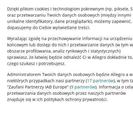
Dzięki plikom cookies i technologiom pokrewnym
(np. piksele, 
oraz przetwarzaniu Twoich danych osobowych
(między innymi
unikalne identyfikatory, dane przeglądarki)
, możemy zapewnić, 
dopasujemy do Ciebie wyświetlane treści.
Wyrażając zgodę na przechowywanie informacji na urządzeniu
końcowym lub dostęp do nich i przetwarzanie danych (w tym w
obszarze profilowania, analiz rynkowych i statystycznych)
sprawiasz, że łatwiej będzie odnaleźć Ci w Allegro dokładnie to,
czego szukasz i potrzebujesz.
Przydatne informacje
Informacje p
Administratorem Twoich danych osobowych będzie Allegro a w
niektórych przypadkach nasi partnerzy (
17
partnerów
), w tym t
Jak to działa
Regulamin
“Zaufani Partnerzy IAB Europe” (
9
partnerów
). Informacja o cel
Napisz do nas
Polityka plików
przetwarzania danych osobowych przez naszych partnerów
znajduje się w ich politykach ochrony prywatności.
Allegro Gadane dla sprzedających
Ustawienia plik
Allegro Gadane dla kupujących
Udostępnianie l
Mapa miejscowości
Informacje dla