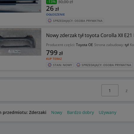
30
,00 zł
-13%
26
zł
OGŁOSZENIE
SPRZEDAJĄCY: OSOBA PRYWATNA
Nowy zderzak tył toyota Corolla XII E21
Producent części:
Toyota OE
Strona zabudowy:
tył
Ko
799
zł
KUP TERAZ
STAN: NOWY
SPRZEDAJĄCY: OSOBA PRYWATNA
Wybierz stronę:
n przedmiotu: Zderzaki
Nowy
Bardzo dobry
Używany