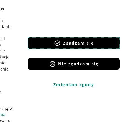
e w
ch
.
adanie
e i
Zgadzam się
h
nie
ikacja
nie
.
Nie zgadzam się
iania
Zmieniam zgody
e
sz ją w
nia
ywa na