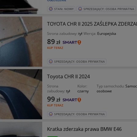
OGŁOSZENIE
STAN: NOWY
SPRZEDAJĄCY: OSOBA PRYWATNA
TOYOTA CHR II 2025 ZAŚLEPKA 
Strona zabudowy:
tył
Wersja:
Europejska
89
zł
KUP TERAZ
SPRZEDAJĄCY: OSOBA PRYWATNA
Toyota CHR II 2024
Strona
Kolor:
Typ samochodu:
Samoc
zabudowy:
tył
czarny
osobowe
99
zł
KUP TERAZ
SPRZEDAJĄCY: OSOBA PRYWATNA
Kratka zderzaka prawa BMW E46