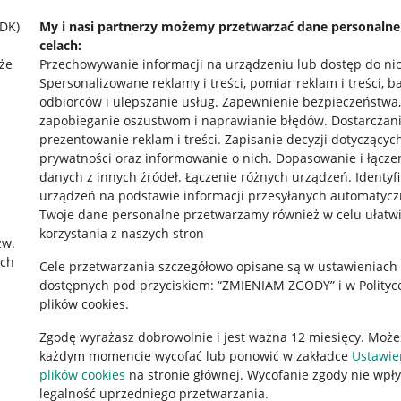
SDK)
My i nasi partnerzy możemy przetwarzać dane personaln
celach:
że
Przechowywanie informacji na urządzeniu lub dostęp do ni
Spersonalizowane reklamy i treści, pomiar reklam i treści, b
odbiorców i ulepszanie usług
.
Zapewnienie bezpieczeństwa,
zapobieganie oszustwom i naprawianie błędów
.
Dostarczani
prezentowanie reklam i treści
.
Zapisanie decyzji dotyczącyc
prywatności oraz informowanie o nich
.
Dopasowanie i łącze
danych z innych źródeł
.
Łączenie różnych urządzeń
.
Identyf
urządzeń na podstawie informacji przesyłanych automatycz
rawne
Pobierz aplikację
Twoje dane personalne przetwarzamy również w celu ułatw
korzystania z naszych stron
zw.
ach
Cele przetwarzania szczegółowo opisane są w ustawieniach
 "cookies"
dostępnych pod przyciskiem: “ZMIENIAM ZGODY” i w Polityc
plików cookies.
ów "cookies"
Zgodę wyrażasz dobrowolnie i jest ważna 12 miesięcy. Może
okalizacji
każdym momencie wycofać lub ponowić w zakładce
Ustawie
 Aktu o Usługach Cyfrowych
plików cookies
na stronie głównej. Wycofanie zgody nie wpł
legalność uprzedniego przetwarzania.