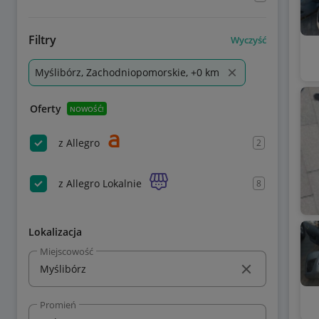
Filtry
Wyczyść
Myślibórz, Zachodniopomorskie, +0 km
Oferty
NOWOŚĆ!
z Allegro
2
z Allegro Lokalnie
8
Lokalizacja
Miejscowość
Promień