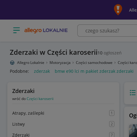
All
Otwórz menu z kategoriami
Zderzaki w Części karoserii
10
ogłoszeń
Allegro Lokalnie
Motoryzacja
Części samochodowe
Części karo
Podobne:
zderzak
bmw e90 lci m pakiet zderzak zderzaki
Zderzaki
Wido
wróć do
Części karoserii
Atrapy, zaślepki
1
Og
Listwy
2
Zderzaki
7