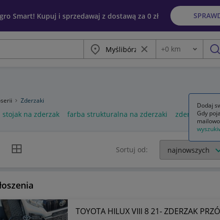
SPRAW
egro Smart! Kupuj i sprzedawaj z dostawą za 0 zł
Miasto
Wyczyść frazę
+
0
km
Odległość
szu
serii
Zderzaki
Dodaj sw
Gdy poja
stojak na zderzak
farba strukturalna na zderzaki
zderzaki prz
mailowo
wyszuki
k listy
Widok siatki
Sortuj od:
łoszenia
TOYOTA HILUX VIII 8 21- ZDERZAK PRZÓD 