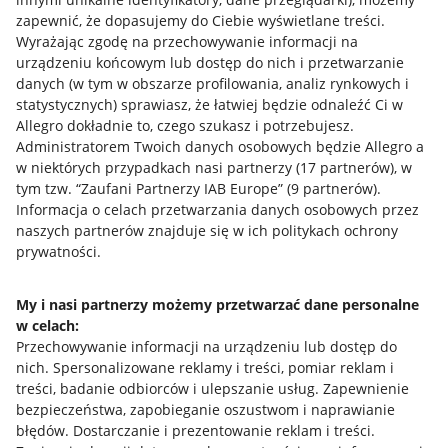
zapewnić, że dopasujemy do Ciebie wyświetlane treści.
Wyrażając zgodę na przechowywanie informacji na
urządzeniu końcowym lub dostęp do nich i przetwarzanie
danych (w tym w obszarze profilowania, analiz rynkowych i
statystycznych) sprawiasz, że łatwiej będzie odnaleźć Ci w
Allegro dokładnie to, czego szukasz i potrzebujesz.
Administratorem Twoich danych osobowych będzie Allegro a
w niektórych przypadkach nasi partnerzy (
17
partnerów
), w
tym tzw. “Zaufani Partnerzy IAB Europe” (
9
partnerów
).
Przydatne informacje
Informacja o celach przetwarzania danych osobowych przez
naszych partnerów znajduje się w ich politykach ochrony
prywatności.
Jak to działa
Napisz do nas
My i nasi partnerzy możemy przetwarzać dane personalne
w celach:
Allegro Gadane dla sprzedających
Przechowywanie informacji na urządzeniu lub dostęp do
Allegro Gadane dla kupujących
nich
.
Spersonalizowane reklamy i treści, pomiar reklam i
treści, badanie odbiorców i ulepszanie usług
.
Zapewnienie
Mapa miejscowości
bezpieczeństwa, zapobieganie oszustwom i naprawianie
błędów
.
Dostarczanie i prezentowanie reklam i treści
.
Informacje prawne