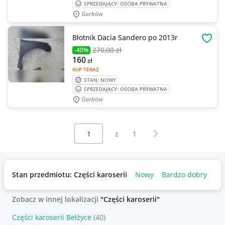
SPRZEDAJĄCY: OSOBA PRYWATNA
Garbów
Błotnik Dacia Sandero po 2013r
OBSE
270
,00 zł
-40%
160
zł
KUP TERAZ
STAN: NOWY
SPRZEDAJĄCY: OSOBA PRYWATNA
Garbów
Wybierz stronę:
Następna strona
z
1
Stan przedmiotu: Części karoserii
Nowy
Bardzo dobry
Uż
Zobacz w innej lokalizacji
"Części karoserii"
Części karoserii Bełżyce
(40)