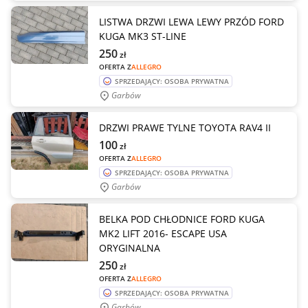
LISTWA DRZWI LEWA LEWY PRZÓD FORD
KUGA MK3 ST-LINE
250
zł
OFERTA Z
ALLEGRO
SPRZEDAJĄCY: OSOBA PRYWATNA
Garbów
DRZWI PRAWE TYLNE TOYOTA RAV4 II
100
zł
OFERTA Z
ALLEGRO
SPRZEDAJĄCY: OSOBA PRYWATNA
Garbów
BELKA POD CHŁODNICE FORD KUGA
MK2 LIFT 2016- ESCAPE USA
ORYGINALNA
250
zł
OFERTA Z
ALLEGRO
SPRZEDAJĄCY: OSOBA PRYWATNA
Garbów