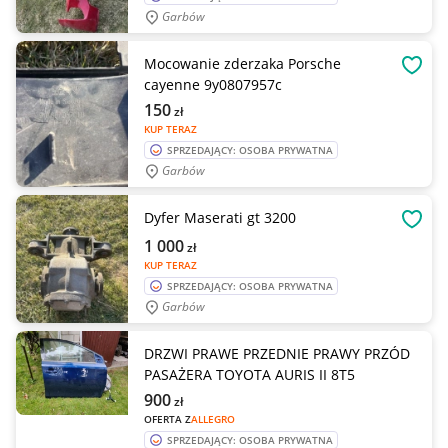
Garbów
Mocowanie zderzaka Porsche
OBSE
cayenne 9y0807957c
150
zł
KUP TERAZ
SPRZEDAJĄCY: OSOBA PRYWATNA
Garbów
Dyfer Maserati gt 3200
OBSE
1 000
zł
KUP TERAZ
SPRZEDAJĄCY: OSOBA PRYWATNA
Garbów
DRZWI PRAWE PRZEDNIE PRAWY PRZÓD
PASAŻERA TOYOTA AURIS II 8T5
900
zł
OFERTA Z
ALLEGRO
SPRZEDAJĄCY: OSOBA PRYWATNA