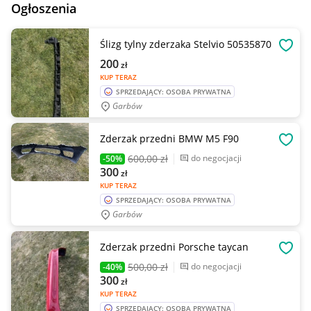
Ogłoszenia
Ślizg tylny zderzaka Stelvio 50535870
OBSE
200
zł
KUP TERAZ
SPRZEDAJĄCY: OSOBA PRYWATNA
Garbów
Zderzak przedni BMW M5 F90
OBSE
600
,00 zł
do negocjacji
-50%
300
zł
KUP TERAZ
SPRZEDAJĄCY: OSOBA PRYWATNA
Garbów
Zderzak przedni Porsche taycan
OBSE
500
,00 zł
do negocjacji
-40%
300
zł
KUP TERAZ
SPRZEDAJĄCY: OSOBA PRYWATNA