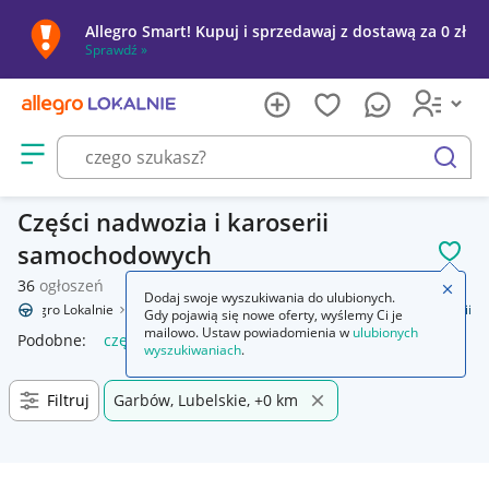
Allegro Smart! Kupuj i sprzedawaj z dostawą za 0 zł
Sprawdź »
Otwórz menu z kategoriami
szukaj
Części nadwozia i karoserii
samochodowych
POL
36
ogłoszeń
Zamkn
Dodaj swoje wyszukiwania do ulubionych.
Allegro Lokalnie
Motoryzacja
Części samochodowe
Części karoserii
Gdy pojawią się nowe oferty, wyślemy Ci je
mailowo. Ustaw powiadomienia w
ulubionych
Podobne:
części karoserii
wyszukiwaniach
.
Filtruj
Garbów, Lubelskie, +0 km