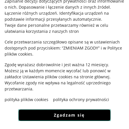
Zapisanie decyzji dotyczących prywatności oraz informowanie
o nich
.
Dopasowanie i łączenie danych z innych źródeł
.
Regulamin
Łączenie różnych urządzeń
.
Identyfikacja urządzeń na
podstawie informacji przesyłanych automatycznie
.
Polityka plików "cookies"
Twoje dane personalne przetwarzamy również w celu
ułatwiania korzystania z naszych stron
Ustawienia plików "cookies"
Cele przetwarzania szczegółowo opisane są w ustawieniach
Udostępnianie lokalizacji
dostępnych pod przyciskiem: “ZMIENIAM ZGODY” i w Polityce
Informacje dla Aktu o Usługach Cyfrowych
plików cookies.
Zgodę wyrażasz dobrowolnie i jest ważna 12 miesięcy.
Pobierz aplikację
Możesz ją w każdym momencie wycofać lub ponowić w
zakładce
Ustawienia plików cookies
na stronie głównej.
Wycofanie zgody nie wpływa na legalność uprzedniego
przetwarzania.
polityka plików cookies
polityka ochrony prywatności
Zgadzam się