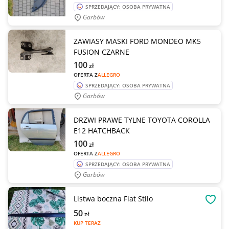
SPRZEDAJĄCY: OSOBA PRYWATNA
Garbów
ZAWIASY MASKI FORD MONDEO MK5
FUSION CZARNE
100
zł
OFERTA Z
ALLEGRO
SPRZEDAJĄCY: OSOBA PRYWATNA
Garbów
DRZWI PRAWE TYLNE TOYOTA COROLLA
E12 HATCHBACK
100
zł
OFERTA Z
ALLEGRO
SPRZEDAJĄCY: OSOBA PRYWATNA
Garbów
Listwa boczna Fiat Stilo
OBSE
50
zł
KUP TERAZ