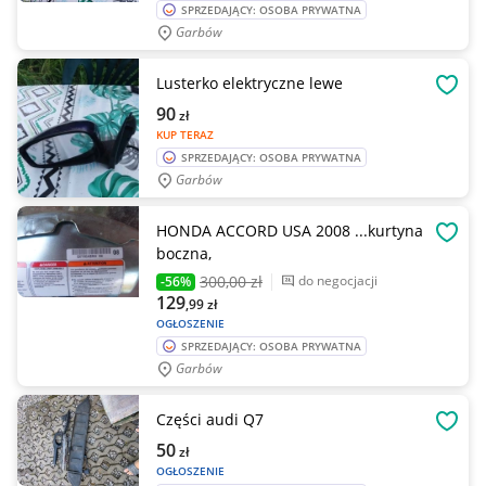
SPRZEDAJĄCY: OSOBA PRYWATNA
Garbów
Lusterko elektryczne lewe
OBSE
90
zł
KUP TERAZ
SPRZEDAJĄCY: OSOBA PRYWATNA
Garbów
HONDA ACCORD USA 2008 ...kurtyna
OBSE
boczna,
300
,00 zł
do negocjacji
-56%
129
,99
zł
OGŁOSZENIE
SPRZEDAJĄCY: OSOBA PRYWATNA
Garbów
Części audi Q7
OBSE
50
zł
OGŁOSZENIE