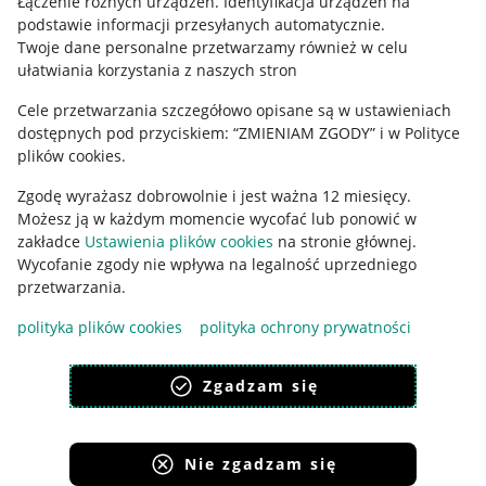
Łączenie różnych urządzeń
.
Identyfikacja urządzeń na
podstawie informacji przesyłanych automatycznie
.
Polityka plików "cookies"
Twoje dane personalne przetwarzamy również w celu
ułatwiania korzystania z naszych stron
Ustawienia plików "cookies"
Cele przetwarzania szczegółowo opisane są w ustawieniach
Udostępnianie lokalizacji
dostępnych pod przyciskiem: “ZMIENIAM ZGODY” i w Polityce
Informacje dla Aktu o Usługach Cyfrowych
plików cookies.
Zgodę wyrażasz dobrowolnie i jest ważna 12 miesięcy.
Pobierz aplikację
Możesz ją w każdym momencie wycofać lub ponowić w
zakładce
Ustawienia plików cookies
na stronie głównej.
Wycofanie zgody nie wpływa na legalność uprzedniego
przetwarzania.
polityka plików cookies
polityka ochrony prywatności
Zgadzam się
Nie zgadzam się
Korzystanie z serwisu oznacza akceptację
regulaminu
.