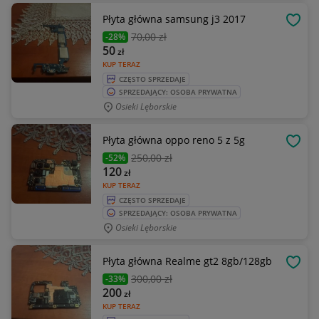
Płyta główna samsung j3 2017
OBSE
70
,00 zł
-28%
50
zł
KUP TERAZ
CZĘSTO SPRZEDAJE
SPRZEDAJĄCY: OSOBA PRYWATNA
Osieki Lęborskie
Płyta główna oppo reno 5 z 5g
OBSE
250
,00 zł
-52%
120
zł
KUP TERAZ
CZĘSTO SPRZEDAJE
SPRZEDAJĄCY: OSOBA PRYWATNA
Osieki Lęborskie
Płyta główna Realme gt2 8gb/128gb
OBSE
300
,00 zł
-33%
200
zł
KUP TERAZ