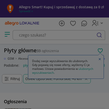
Allegro Smart! Kupuj i sprzedawaj z dostawą za 0 zł
Sprawdź »
Otwórz menu z kategoriami
szukaj
Płyty główne
33
ogłoszenia
POL
esoria GSM
Akcesoria i części serwisowe
Części zamienne
Płyty główne
Zamkn
Dodaj swoje wyszukiwania do ulubionych.
Gdy pojawią się nowe oferty, wyślemy Ci je
Podobne:
płyty główne
dystans do płyty głównej
śrubki do 
mailowo. Ustaw powiadomienia w
ulubionych
wyszukiwaniach
.
Filtruj
Osieki Lęborskie, Pomorskie, +0 km
Ogłoszenia