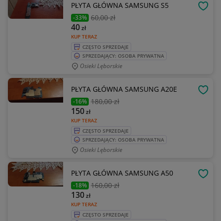
PŁYTA GŁÓWNA SAMSUNG S5
OBSE
60
,00 zł
-33%
40
zł
KUP TERAZ
CZĘSTO SPRZEDAJE
SPRZEDAJĄCY: OSOBA PRYWATNA
Osieki Lęborskie
PŁYTA GŁÓWNA SAMSUNG A20E
OBSE
180
,00 zł
-16%
150
zł
KUP TERAZ
CZĘSTO SPRZEDAJE
SPRZEDAJĄCY: OSOBA PRYWATNA
Osieki Lęborskie
PŁYTA GŁÓWNA SAMSUNG A50
OBSE
160
,00 zł
-18%
130
zł
KUP TERAZ
CZĘSTO SPRZEDAJE