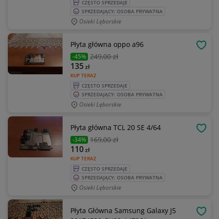
CZĘSTO SPRZEDAJE
SPRZEDAJĄCY: OSOBA PRYWATNA
Osieki Lęborskie
Płyta główna oppo a96
OBSE
249
,00 zł
-45%
135
zł
KUP TERAZ
CZĘSTO SPRZEDAJE
SPRZEDAJĄCY: OSOBA PRYWATNA
Osieki Lęborskie
Płyta główna TCL 20 SE 4/64
OBSE
169
,00 zł
-34%
110
zł
KUP TERAZ
CZĘSTO SPRZEDAJE
SPRZEDAJĄCY: OSOBA PRYWATNA
Osieki Lęborskie
Płyta Główna Samsung Galaxy J5
OBSE