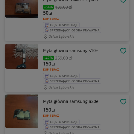
OBSE
139
,00 zł
-64%
50
zł
KUP TERAZ
CZĘSTO SPRZEDAJE
SPRZEDAJĄCY: OSOBA PRYWATNA
Osieki Lęborskie
Płyta główna samsung s10+
OBSE
259
,00 zł
-42%
150
zł
KUP TERAZ
CZĘSTO SPRZEDAJE
SPRZEDAJĄCY: OSOBA PRYWATNA
Osieki Lęborskie
Płyta głòwna samsung a20e
OBSE
150
zł
KUP TERAZ
CZĘSTO SPRZEDAJE
SPRZEDAJĄCY: OSOBA PRYWATNA
Osieki Lęborskie