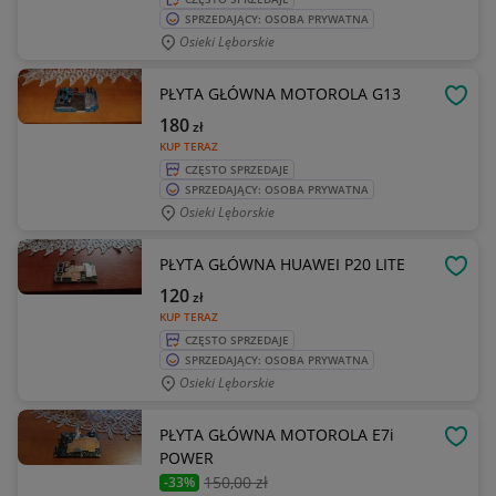
SPRZEDAJĄCY: OSOBA PRYWATNA
Osieki Lęborskie
PŁYTA GŁÓWNA MOTOROLA G13
OBSE
180
zł
KUP TERAZ
CZĘSTO SPRZEDAJE
SPRZEDAJĄCY: OSOBA PRYWATNA
Osieki Lęborskie
PŁYTA GŁÓWNA HUAWEI P20 LITE
OBSE
120
zł
KUP TERAZ
CZĘSTO SPRZEDAJE
SPRZEDAJĄCY: OSOBA PRYWATNA
Osieki Lęborskie
PŁYTA GŁÓWNA MOTOROLA E7i
OBSE
POWER
150
,00 zł
-33%