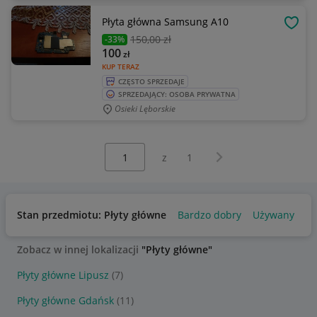
Płyta główna Samsung A10
OBSE
150
,00 zł
-33%
100
zł
KUP TERAZ
CZĘSTO SPRZEDAJE
SPRZEDAJĄCY: OSOBA PRYWATNA
Osieki Lęborskie
Wybierz stronę:
Następna strona
z
1
Stan przedmiotu: Płyty główne
Bardzo dobry
Używany
Us
Zobacz w innej lokalizacji
"Płyty główne"
Płyty główne Lipusz
(7)
Płyty główne Gdańsk
(11)