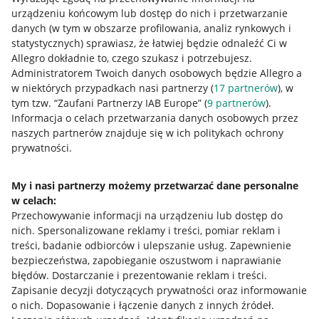
urządzeniu końcowym lub dostęp do nich i przetwarzanie
danych (w tym w obszarze profilowania, analiz rynkowych i
statystycznych) sprawiasz, że łatwiej będzie odnaleźć Ci w
Allegro dokładnie to, czego szukasz i potrzebujesz.
Administratorem Twoich danych osobowych będzie Allegro a
w niektórych przypadkach nasi partnerzy (
17
partnerów
), w
tym tzw. “Zaufani Partnerzy IAB Europe” (
9
partnerów
).
Przydatne informacje
Informacja o celach przetwarzania danych osobowych przez
naszych partnerów znajduje się w ich politykach ochrony
prywatności.
Jak to działa
Napisz do nas
My i nasi partnerzy możemy przetwarzać dane personalne
w celach:
Allegro Gadane dla sprzedających
Przechowywanie informacji na urządzeniu lub dostęp do
Allegro Gadane dla kupujących
nich
.
Spersonalizowane reklamy i treści, pomiar reklam i
treści, badanie odbiorców i ulepszanie usług
.
Zapewnienie
Mapa miejscowości
bezpieczeństwa, zapobieganie oszustwom i naprawianie
błędów
.
Dostarczanie i prezentowanie reklam i treści
.
Informacje prawne
Zapisanie decyzji dotyczących prywatności oraz informowanie
o nich
.
Dopasowanie i łączenie danych z innych źródeł
.
Regulamin