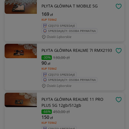
PŁYTA GŁÓWNA T MOBILE 5G
OBSE
169
zł
KUP TERAZ
CZĘSTO SPRZEDAJE
SPRZEDAJĄCY: OSOBA PRYWATNA
Osieki Lęborskie
PŁYTA GŁÓWNA REALME 7I RMX2193
OBSE
130
,00 zł
-30%
90
zł
KUP TERAZ
CZĘSTO SPRZEDAJE
SPRZEDAJĄCY: OSOBA PRYWATNA
Osieki Lęborskie
PŁYTA GŁÓWNA REALME 11 PRO
OBSE
PLUS 5G 12gb/512gb
450
,00 zł
-66%
150
zł
KUP TERAZ
CZĘSTO SPRZEDAJE