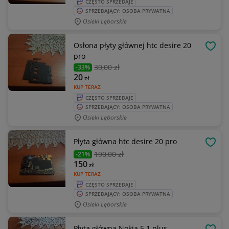
CZĘSTO SPRZEDAJE
SPRZEDAJĄCY: OSOBA PRYWATNA
Osieki Lęborskie
Osłona płyty głównej htc desire 20
OBSE
pro
30
,00 zł
-33%
20
zł
KUP TERAZ
CZĘSTO SPRZEDAJE
SPRZEDAJĄCY: OSOBA PRYWATNA
Osieki Lęborskie
Płyta główna htc desire 20 pro
OBSE
190
,00 zł
-21%
150
zł
KUP TERAZ
CZĘSTO SPRZEDAJE
SPRZEDAJĄCY: OSOBA PRYWATNA
Osieki Lęborskie
Płyta główna Nokia 5.1 plus