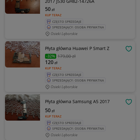
2017 J530 GH82-14726A
50
zł
KUP TERAZ
CZĘSTO SPRZEDAJE
SPRZEDAJĄCY: OSOBA PRYWATNA
Osieki Lęborskie
Płyta główna Huawei P Smart Z
OBSE
179
,00 zł
-32%
120
zł
KUP TERAZ
CZĘSTO SPRZEDAJE
SPRZEDAJĄCY: OSOBA PRYWATNA
Osieki Lęborskie
Płyta główna Samsung A5 2017
OBSE
50
zł
KUP TERAZ
CZĘSTO SPRZEDAJE
SPRZEDAJĄCY: OSOBA PRYWATNA
Osieki Lęborskie