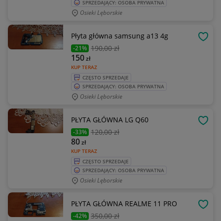
SPRZEDAJĄCY: OSOBA PRYWATNA
Osieki Lęborskie
Płyta główna samsung a13 4g
OBSE
190
,00 zł
-21%
150
zł
KUP TERAZ
CZĘSTO SPRZEDAJE
SPRZEDAJĄCY: OSOBA PRYWATNA
Osieki Lęborskie
PŁYTA GŁÓWNA LG Q60
OBSE
120
,00 zł
-33%
80
zł
KUP TERAZ
CZĘSTO SPRZEDAJE
SPRZEDAJĄCY: OSOBA PRYWATNA
Osieki Lęborskie
PŁYTA GŁÓWNA REALME 11 PRO
OBSE
350
,00 zł
-42%