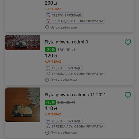
200
zł
KUP TERAZ
CZĘSTO SPRZEDAJE
SPRZEDAJĄCY: OSOBA PRYWATNA
Osieki Lęborskie
Płyta główna redmi 9
OBSE
150
,00 zł
-20%
120
zł
KUP TERAZ
CZĘSTO SPRZEDAJE
SPRZEDAJĄCY: OSOBA PRYWATNA
Osieki Lęborskie
Płyta główna realme c11 2021
OBSE
130
,00 zł
-15%
110
zł
KUP TERAZ
CZĘSTO SPRZEDAJE
SPRZEDAJĄCY: OSOBA PRYWATNA
Osieki Lęborskie