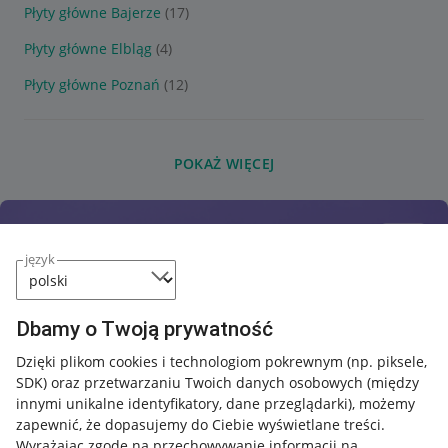
Płyty główne Bajerze
(17)
Płyty główne Elbląg
(4)
Płyty główne Poznań
(12)
POKAŻ WIĘCEJ
język
Dbamy o Twoją prywatność
Dzięki plikom cookies i technologiom pokrewnym
(np. piksele,
SDK)
oraz przetwarzaniu Twoich danych osobowych
(między
innymi unikalne identyfikatory, dane przeglądarki)
, możemy
zapewnić, że dopasujemy do Ciebie wyświetlane treści.
Wyrażając zgodę na przechowywanie informacji na