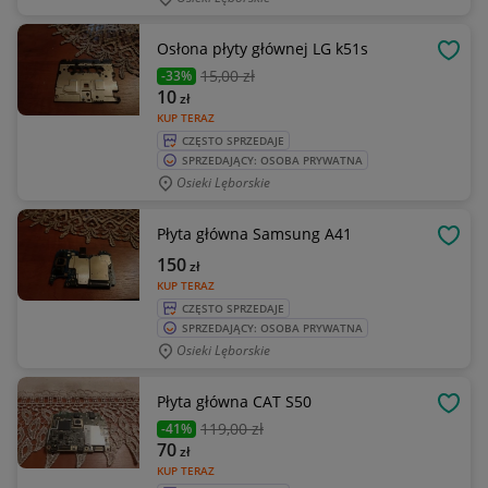
Osłona płyty głównej LG k51s
OBSE
15
,00 zł
-33%
10
zł
KUP TERAZ
CZĘSTO SPRZEDAJE
SPRZEDAJĄCY: OSOBA PRYWATNA
Osieki Lęborskie
Płyta główna Samsung A41
OBSE
150
zł
KUP TERAZ
CZĘSTO SPRZEDAJE
SPRZEDAJĄCY: OSOBA PRYWATNA
Osieki Lęborskie
Płyta główna CAT S50
OBSE
119
,00 zł
-41%
70
zł
KUP TERAZ