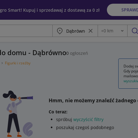
SPRAW
egro Smart! Kupuj i sprzedawaj z dostawą za 0 zł
Miasto
Wyczyść frazę
+
0
km
Odległość
szu
e do domu - Dąbrówno
0
ogłoszeń
y
Figurki i rzeźby
Dodaj sw
Gdy poja
mailowo
wyszuki
Hmm, nie możemy znaleźć żadnego 
Co teraz:
spróbuj
wyczyścić filtry
poszukaj czegoś podobnego