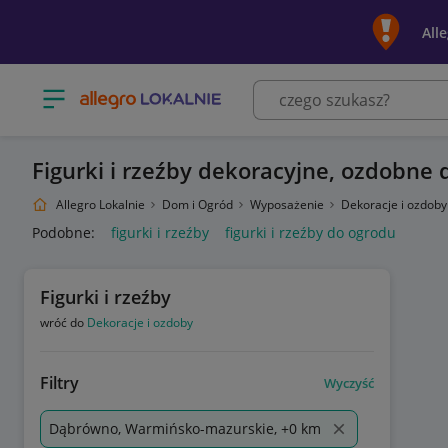
All
Otwórz menu z kategoriami
Figurki i rzeźby dekoracyjne, ozdobn
Allegro Lokalnie
Dom i Ogród
Wyposażenie
Dekoracje i ozdob
Podobne:
figurki i rzeźby
figurki i rzeźby do ogrodu
Figurki i rzeźby
wróć do
Dekoracje i ozdoby
Filtry
Wyczyść
Dąbrówno, Warmińsko-mazurskie, +0 km