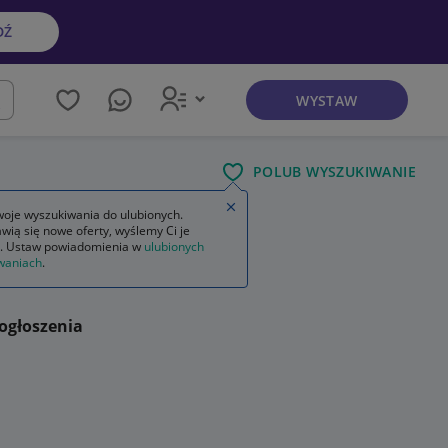
DŹ
WYSTAW
kaj
POLUB WYSZUKIWANIE
Zamknij wskazówkę
oje wyszukiwania do ulubionych.
wią się nowe oferty, wyślemy Ci je
. Ustaw powiadomienia w
ulubionych
waniach
.
ogłoszenia