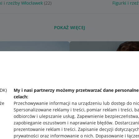
ki i rzeźby Włocławek
(22)
Figurki i rze
POKAŻ WIĘCEJ
SDK)
My i nasi partnerzy możemy przetwarzać dane personaln
celach:
że
Przechowywanie informacji na urządzeniu lub dostęp do ni
Spersonalizowane reklamy i treści, pomiar reklam i treści, b
odbiorców i ulepszanie usług
.
Zapewnienie bezpieczeństwa,
zapobieganie oszustwom i naprawianie błędów
.
Dostarczani
prezentowanie reklam i treści
.
Zapisanie decyzji dotyczącyc
prywatności oraz informowanie o nich
.
Dopasowanie i łącze