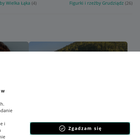
źby Wielka Łąka
(4)
Figurki i rzeźby Grudziądz
(26)
e w
ch
.
adanie
e i
Zgadzam się
h
nie