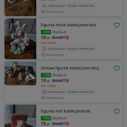
SPRZEDAJĄCY: OSOBA PRYWATNA
Kościerzyna
Figurka misie kolekcjonerskie
OBSE
70
,00 zł
-74%
18
zł
KUP TERAZ
SPRZEDAJĄCY: OSOBA PRYWATNA
Kościerzyna
Zestaw figurek kolekcjonerskicj
OBSE
70
,00 zł
-72%
19
zł
KUP TERAZ
SPRZEDAJĄCY: OSOBA PRYWATNA
Kościerzyna
Figurka miś kolekcjonerski
OBSE
80
,00 zł
-76%
19
zł