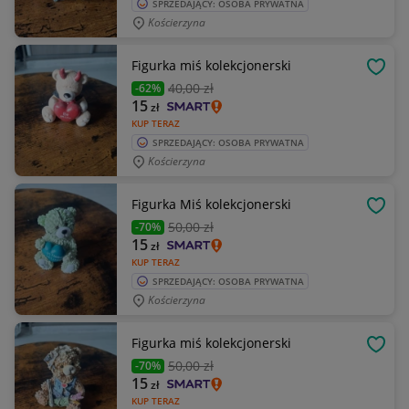
SPRZEDAJĄCY: OSOBA PRYWATNA
Kościerzyna
Figurka miś kolekcjonerski
OBSE
40
,00 zł
-62%
15
zł
KUP TERAZ
SPRZEDAJĄCY: OSOBA PRYWATNA
Kościerzyna
Figurka Miś kolekcjonerski
OBSE
50
,00 zł
-70%
15
zł
KUP TERAZ
SPRZEDAJĄCY: OSOBA PRYWATNA
Kościerzyna
Figurka miś kolekcjonerski
OBSE
50
,00 zł
-70%
15
zł
KUP TERAZ