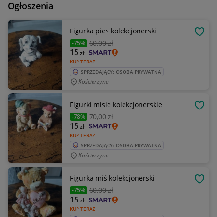
Ogłoszenia
Figurka pies kolekcjonerski
OBSE
60
,00 zł
-75%
15
zł
KUP TERAZ
SPRZEDAJĄCY: OSOBA PRYWATNA
Kościerzyna
Figurki misie kolekcjonerskie
OBSE
70
,00 zł
-78%
15
zł
KUP TERAZ
SPRZEDAJĄCY: OSOBA PRYWATNA
Kościerzyna
Figurka miś kolekcjonerski
OBSE
60
,00 zł
-75%
15
zł
KUP TERAZ