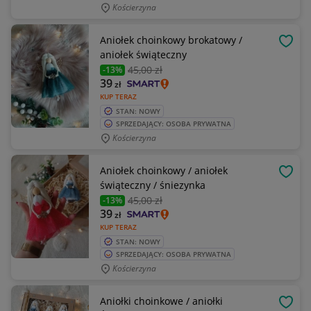
Kościerzyna
Aniołek choinkowy brokatowy /
OBSE
aniołek świąteczny
45
,00 zł
-13%
39
zł
KUP TERAZ
STAN: NOWY
SPRZEDAJĄCY: OSOBA PRYWATNA
Kościerzyna
Aniołek choinkowy / aniołek
OBSE
świąteczny / śniezynka
45
,00 zł
-13%
39
zł
KUP TERAZ
STAN: NOWY
SPRZEDAJĄCY: OSOBA PRYWATNA
Kościerzyna
Aniołki choinkowe / aniołki
OBSE