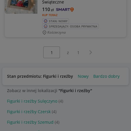
Świąteczne
110
zł
KUP TERAZ
STAN: NOWY
SPRZEDAJĄCY: OSOBA PRYWATNA
Kościerzyna
Wybierz stronę:
Następna strona
z
1
Stan przedmiotu: Figurki i rzeźby
Nowy
Bardzo dobry
Uż
Zobacz w innej lokalizacji
"Figurki i rzeźby"
Figurki i rzeźby Sulęczyno
(4)
Figurki i rzeźby Czersk
(4)
Figurki i rzeźby Szemud
(4)