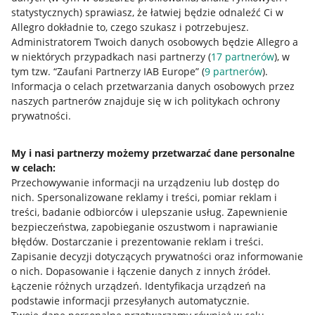
statystycznych) sprawiasz, że łatwiej będzie odnaleźć Ci w
Allegro dokładnie to, czego szukasz i potrzebujesz.
Administratorem Twoich danych osobowych będzie Allegro a
w niektórych przypadkach nasi partnerzy (
17
partnerów
), w
tym tzw. “Zaufani Partnerzy IAB Europe” (
9
partnerów
).
Przydatne informacje
Informacja o celach przetwarzania danych osobowych przez
naszych partnerów znajduje się w ich politykach ochrony
prywatności.
Jak to działa
Napisz do nas
My i nasi partnerzy możemy przetwarzać dane personalne
w celach:
Allegro Gadane dla sprzedających
Przechowywanie informacji na urządzeniu lub dostęp do
Allegro Gadane dla kupujących
nich
.
Spersonalizowane reklamy i treści, pomiar reklam i
treści, badanie odbiorców i ulepszanie usług
.
Zapewnienie
Mapa miejscowości
bezpieczeństwa, zapobieganie oszustwom i naprawianie
błędów
.
Dostarczanie i prezentowanie reklam i treści
.
Informacje prawne
Zapisanie decyzji dotyczących prywatności oraz informowanie
o nich
.
Dopasowanie i łączenie danych z innych źródeł
.
Regulamin
Łączenie różnych urządzeń
.
Identyfikacja urządzeń na
podstawie informacji przesyłanych automatycznie
.
Polityka plików "cookies"