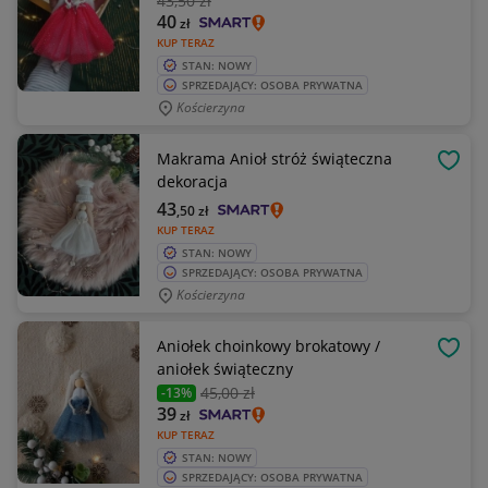
43
,50 zł
40
zł
KUP TERAZ
STAN: NOWY
SPRZEDAJĄCY: OSOBA PRYWATNA
Kościerzyna
Makrama Anioł stróż świąteczna
OBSE
dekoracja
43
,50
zł
KUP TERAZ
STAN: NOWY
SPRZEDAJĄCY: OSOBA PRYWATNA
Kościerzyna
Aniołek choinkowy brokatowy /
OBSE
aniołek świąteczny
45
,00 zł
-13%
39
zł
KUP TERAZ
STAN: NOWY
SPRZEDAJĄCY: OSOBA PRYWATNA