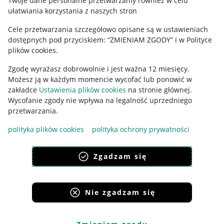
Twoje dane personalne przetwarzamy również w celu
ułatwiania korzystania z naszych stron
Ustawienia plików "cookies"
Cele przetwarzania szczegółowo opisane są w ustawieniach
Udostępnianie lokalizacji
dostępnych pod przyciskiem: “ZMIENIAM ZGODY” i w Polityce
Informacje dla Aktu o Usługach Cyfrowych
plików cookies.
Zgodę wyrażasz dobrowolnie i jest ważna 12 miesięcy.
Pobierz aplikację
Możesz ją w każdym momencie wycofać lub ponowić w
zakładce
Ustawienia plików cookies
na stronie głównej.
Wycofanie zgody nie wpływa na legalność uprzedniego
przetwarzania.
polityka plików cookies
polityka ochrony prywatności
Zgadzam się
Nie zgadzam się
Korzystanie z serwisu oznacza akceptację
regulaminu
.