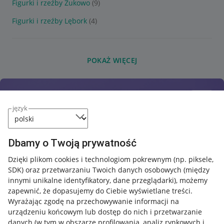
Figurki i rzeźby Żukowo
(9)
Figurki i rzeźby Lębork
(4)
POKAŻ WIĘCEJ
język
Dbamy o Twoją prywatność
Dzięki plikom cookies i technologiom pokrewnym
(np. piksele,
SDK)
oraz przetwarzaniu Twoich danych osobowych
(między
innymi unikalne identyfikatory, dane przeglądarki)
, możemy
zapewnić, że dopasujemy do Ciebie wyświetlane treści.
Wyrażając zgodę na przechowywanie informacji na
urządzeniu końcowym lub dostęp do nich i przetwarzanie
danych (w tym w obszarze profilowania, analiz rynkowych i