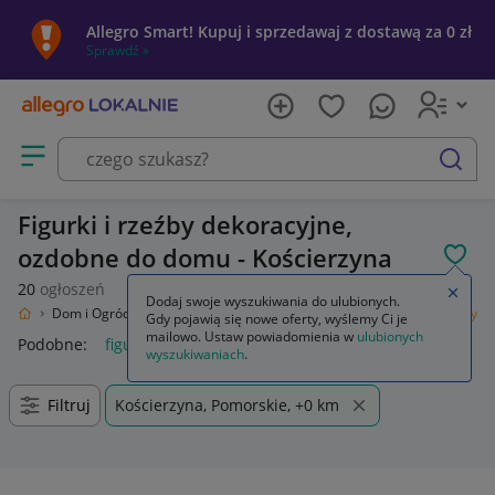
Allegro Smart! Kupuj i sprzedawaj z dostawą za 0 zł
Sprawdź »
Otwórz menu z kategoriami
szukaj
Figurki i rzeźby dekoracyjne,
ozdobne do domu - Kościerzyna
POL
20
ogłoszeń
Zamkn
Dodaj swoje wyszukiwania do ulubionych.
kalnie
Dom i Ogród
Wyposażenie
Dekoracje i ozdoby
Figurki i rzeźby
Gdy pojawią się nowe oferty, wyślemy Ci je
mailowo. Ustaw powiadomienia w
ulubionych
Podobne:
figurki i rzeźby
figurki i rzeźby do ogrodu
wyszukiwaniach
.
Filtruj
Kościerzyna, Pomorskie, +0 km