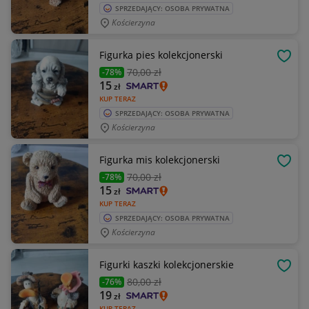
SPRZEDAJĄCY: OSOBA PRYWATNA
Kościerzyna
Figurka pies kolekcjonerski
OBSE
70
,00 zł
-78%
15
zł
KUP TERAZ
SPRZEDAJĄCY: OSOBA PRYWATNA
Kościerzyna
Figurka mis kolekcjonerski
OBSE
70
,00 zł
-78%
15
zł
KUP TERAZ
SPRZEDAJĄCY: OSOBA PRYWATNA
Kościerzyna
Figurki kaszki kolekcjonerskie
OBSE
80
,00 zł
-76%
19
zł
KUP TERAZ