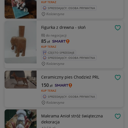
KUP TERAZ
SPRZEDAJĄCY: OSOBA PRYWATNA
Kościerzyna
Figurka z drewna - słoń
OBSE
do negocjacji
85
zł
KUP TERAZ
CZĘSTO SPRZEDAJE
SPRZEDAJĄCY: OSOBA PRYWATNA
Kościerzyna
Ceramiczny pies Chodzież PRL
OBSE
150
zł
KUP TERAZ
SPRZEDAJĄCY: OSOBA PRYWATNA
Kościerzyna
Makrama Anioł stróż świąteczna
OBSE
dekoracja