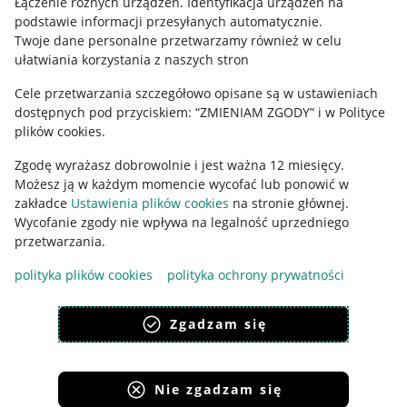
Łączenie różnych urządzeń
.
Identyfikacja urządzeń na
podstawie informacji przesyłanych automatycznie
.
Polityka plików "cookies"
Twoje dane personalne przetwarzamy również w celu
ułatwiania korzystania z naszych stron
Ustawienia plików "cookies"
Cele przetwarzania szczegółowo opisane są w ustawieniach
Udostępnianie lokalizacji
dostępnych pod przyciskiem: “ZMIENIAM ZGODY” i w Polityce
Informacje dla Aktu o Usługach Cyfrowych
plików cookies.
Zgodę wyrażasz dobrowolnie i jest ważna 12 miesięcy.
Pobierz aplikację
Możesz ją w każdym momencie wycofać lub ponowić w
zakładce
Ustawienia plików cookies
na stronie głównej.
Wycofanie zgody nie wpływa na legalność uprzedniego
przetwarzania.
polityka plików cookies
polityka ochrony prywatności
Zgadzam się
Nie zgadzam się
Korzystanie z serwisu oznacza akceptację
regulaminu
.