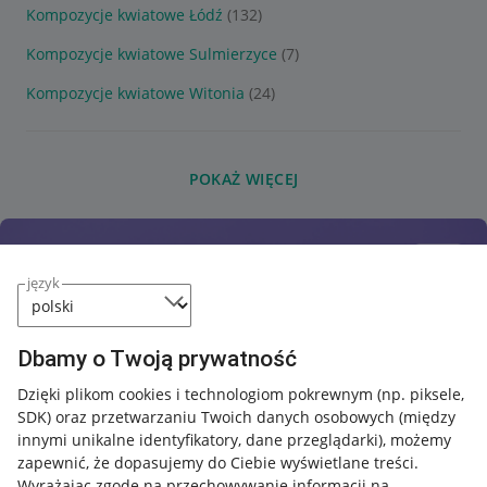
Kompozycje kwiatowe Łódź
(132)
Kompozycje kwiatowe Sulmierzyce
(7)
Kompozycje kwiatowe Witonia
(24)
POKAŻ WIĘCEJ
język
Dbamy o Twoją prywatność
Dzięki plikom cookies i technologiom pokrewnym
(np. piksele,
SDK)
oraz przetwarzaniu Twoich danych osobowych
(między
innymi unikalne identyfikatory, dane przeglądarki)
, możemy
zapewnić, że dopasujemy do Ciebie wyświetlane treści.
Wyrażając zgodę na przechowywanie informacji na