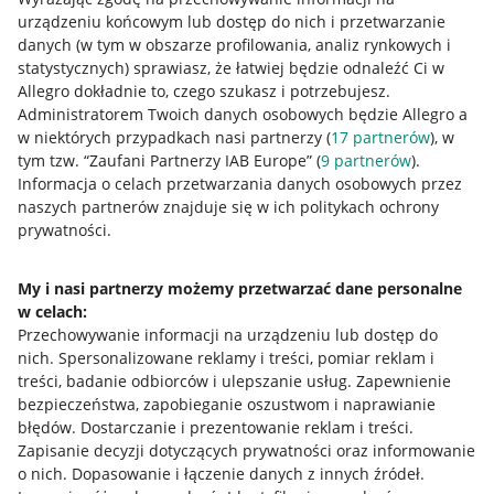
urządzeniu końcowym lub dostęp do nich i przetwarzanie
danych (w tym w obszarze profilowania, analiz rynkowych i
statystycznych) sprawiasz, że łatwiej będzie odnaleźć Ci w
Allegro dokładnie to, czego szukasz i potrzebujesz.
Administratorem Twoich danych osobowych będzie Allegro a
w niektórych przypadkach nasi partnerzy (
17
partnerów
), w
tym tzw. “Zaufani Partnerzy IAB Europe” (
9
partnerów
).
Przydatne informacje
Informacja o celach przetwarzania danych osobowych przez
naszych partnerów znajduje się w ich politykach ochrony
prywatności.
Jak to działa
Napisz do nas
My i nasi partnerzy możemy przetwarzać dane personalne
w celach:
Allegro Gadane dla sprzedających
Przechowywanie informacji na urządzeniu lub dostęp do
Allegro Gadane dla kupujących
nich
.
Spersonalizowane reklamy i treści, pomiar reklam i
treści, badanie odbiorców i ulepszanie usług
.
Zapewnienie
Mapa miejscowości
bezpieczeństwa, zapobieganie oszustwom i naprawianie
błędów
.
Dostarczanie i prezentowanie reklam i treści
.
Informacje prawne
Zapisanie decyzji dotyczących prywatności oraz informowanie
o nich
.
Dopasowanie i łączenie danych z innych źródeł
.
Regulamin