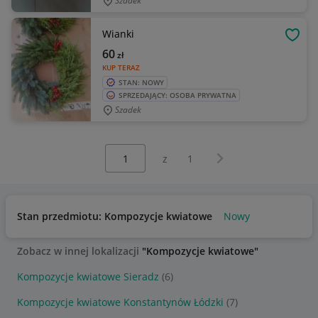
Szadek
Wianki
OBSE
60
zł
KUP TERAZ
STAN: NOWY
SPRZEDAJĄCY: OSOBA PRYWATNA
Szadek
Wybierz stronę:
Następna strona
z
1
Stan przedmiotu: Kompozycje kwiatowe
Nowy
Zobacz w innej lokalizacji
"Kompozycje kwiatowe"
Kompozycje kwiatowe Sieradz
(6)
Kompozycje kwiatowe Konstantynów Łódzki
(7)