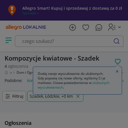
Allegro Smart! Kupuj i sprzedawaj z dostawą za 0 zł
Sprawdź »
Otwórz menu z kategoriami
szukaj
Kompozycje kwiatowe - Szadek
POL
4
ogłoszenia
Zamkn
Lokalnie
Dom i Ogród
Wyposażenie
Florystyka
Kompozycje kwiatowe
Dodaj swoje wyszukiwania do ulubionych.
Gdy pojawią się nowe oferty, wyślemy Ci je
Podobne:
kompozycje kwiatowe
kompozycje kwiatowe wesel
mailowo. Ustaw powiadomienia w
ulubionych
wyszukiwaniach
.
Filtruj
Szadek, Łódzkie, +0 km
Ogłoszenia