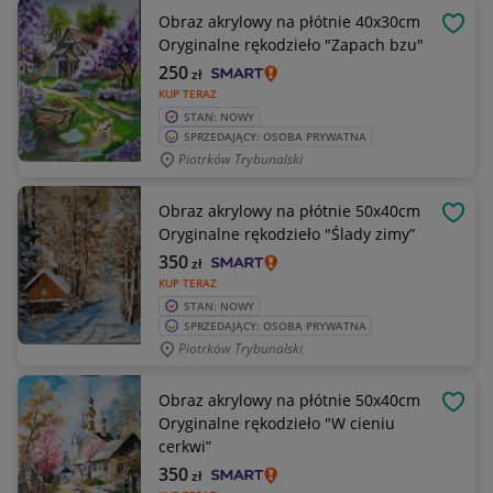
Obraz akrylowy na płótnie 40x30cm
OBSE
Oryginalne rękodzieło "Zapach bzu"
250
zł
KUP TERAZ
STAN: NOWY
SPRZEDAJĄCY: OSOBA PRYWATNA
Piotrków Trybunalski
Obraz akrylowy na płótnie 50x40cm
OBSE
Oryginalne rękodzieło "Ślady zimy”
350
zł
KUP TERAZ
STAN: NOWY
SPRZEDAJĄCY: OSOBA PRYWATNA
Piotrków Trybunalski
Obraz akrylowy na płótnie 50x40cm
OBSE
Oryginalne rękodzieło "W cieniu
cerkwi”
350
zł