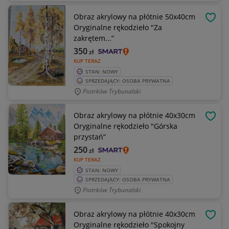
Obraz akrylowy na płótnie 50x40cm
OBSE
Oryginalne rękodzieło "Za
zakrętem...”
350
zł
KUP TERAZ
STAN: NOWY
SPRZEDAJĄCY: OSOBA PRYWATNA
Piotrków Trybunalski
Obraz akrylowy na płótnie 40x30cm
OBSE
Oryginalne rękodzieło "Górska
przystań”
250
zł
KUP TERAZ
STAN: NOWY
SPRZEDAJĄCY: OSOBA PRYWATNA
Piotrków Trybunalski
Obraz akrylowy na płótnie 40x30cm
OBSE
Oryginalne rękodzieło "Spokojny