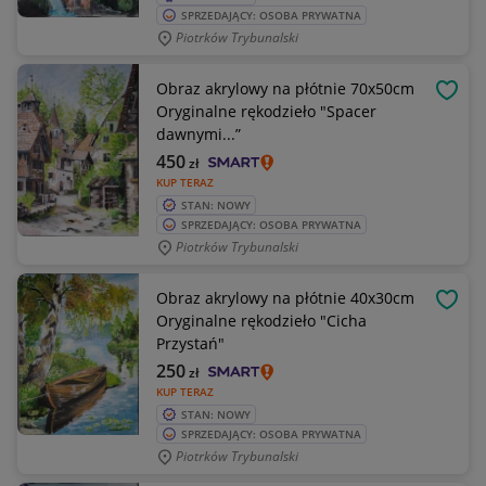
SPRZEDAJĄCY: OSOBA PRYWATNA
Piotrków Trybunalski
Obraz akrylowy na płótnie 70x50cm
OBSE
Oryginalne rękodzieło "Spacer
dawnymi...”
450
zł
KUP TERAZ
STAN: NOWY
SPRZEDAJĄCY: OSOBA PRYWATNA
Piotrków Trybunalski
Obraz akrylowy na płótnie 40x30cm
OBSE
Oryginalne rękodzieło "Cicha
Przystań"
250
zł
KUP TERAZ
STAN: NOWY
SPRZEDAJĄCY: OSOBA PRYWATNA
Piotrków Trybunalski