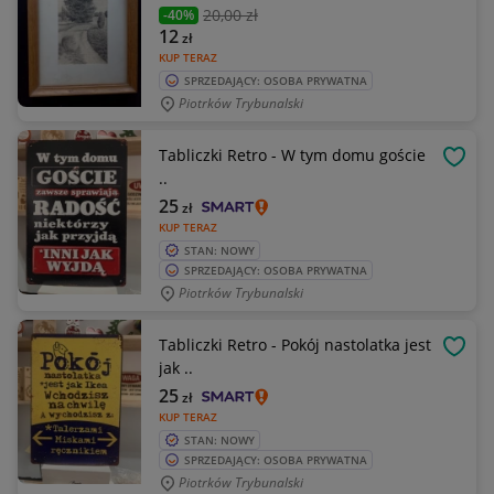
20
,00 zł
-40%
12
zł
KUP TERAZ
SPRZEDAJĄCY: OSOBA PRYWATNA
Piotrków Trybunalski
Tabliczki Retro - W tym domu goście
OBSE
..
25
zł
KUP TERAZ
STAN: NOWY
SPRZEDAJĄCY: OSOBA PRYWATNA
Piotrków Trybunalski
Tabliczki Retro - Pokój nastolatka jest
OBSE
jak ..
25
zł
KUP TERAZ
STAN: NOWY
SPRZEDAJĄCY: OSOBA PRYWATNA
Piotrków Trybunalski