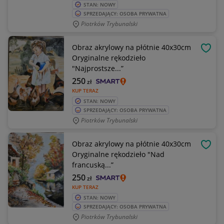
STAN: NOWY
SPRZEDAJĄCY: OSOBA PRYWATNA
Piotrków Trybunalski
Obraz akrylowy na płótnie 40x30cm
OBSE
Oryginalne rękodzieło
"Najprostsze...”
250
zł
KUP TERAZ
STAN: NOWY
SPRZEDAJĄCY: OSOBA PRYWATNA
Piotrków Trybunalski
Obraz akrylowy na płótnie 40x30cm
OBSE
Oryginalne rękodzieło "Nad
francuską...”
250
zł
KUP TERAZ
STAN: NOWY
SPRZEDAJĄCY: OSOBA PRYWATNA
Piotrków Trybunalski