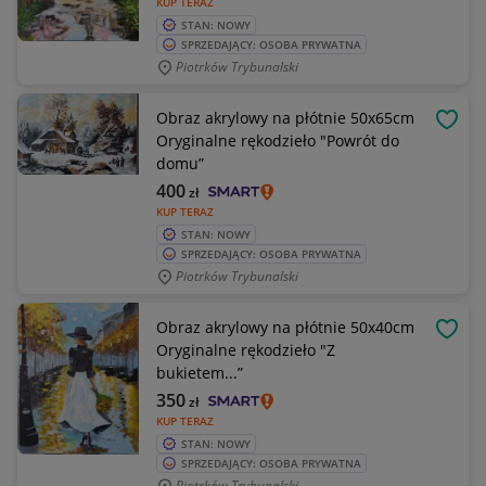
KUP TERAZ
STAN: NOWY
SPRZEDAJĄCY: OSOBA PRYWATNA
Piotrków Trybunalski
Obraz akrylowy na płótnie 50x65cm
OBSE
Oryginalne rękodzieło "Powrót do
domu”
400
zł
KUP TERAZ
STAN: NOWY
SPRZEDAJĄCY: OSOBA PRYWATNA
Piotrków Trybunalski
Obraz akrylowy na płótnie 50x40cm
OBSE
Oryginalne rękodzieło "Z
bukietem...”
350
zł
KUP TERAZ
STAN: NOWY
SPRZEDAJĄCY: OSOBA PRYWATNA
Piotrków Trybunalski