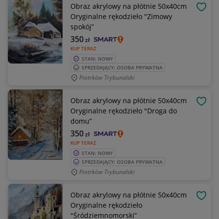
Obraz akrylowy na płótnie 50x40cm
OBSE
Oryginalne rękodzieło "Zimowy
spokój”
350
zł
KUP TERAZ
STAN: NOWY
SPRZEDAJĄCY: OSOBA PRYWATNA
Piotrków Trybunalski
Obraz akrylowy na płótnie 50x40cm
OBSE
Oryginalne rękodzieło "Droga do
domu”
350
zł
KUP TERAZ
STAN: NOWY
SPRZEDAJĄCY: OSOBA PRYWATNA
Piotrków Trybunalski
Obraz akrylowy na płótnie 50x40cm
OBSE
Oryginalne rękodzieło
"Śródziemnomorski”