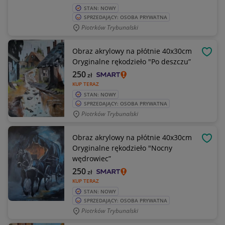
STAN: NOWY
SPRZEDAJĄCY: OSOBA PRYWATNA
Piotrków Trybunalski
Obraz akrylowy na płótnie 40x30cm
OBSE
Oryginalne rękodzieło "Po deszczu”
250
zł
KUP TERAZ
STAN: NOWY
SPRZEDAJĄCY: OSOBA PRYWATNA
Piotrków Trybunalski
Obraz akrylowy na płótnie 40x30cm
OBSE
Oryginalne rękodzieło "Nocny
wędrowiec”
250
zł
KUP TERAZ
STAN: NOWY
SPRZEDAJĄCY: OSOBA PRYWATNA
Piotrków Trybunalski