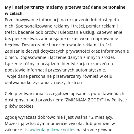
Napisz do nas
My i nasi partnerzy możemy przetwarzać dane personalne
w celach:
Allegro Gadane dla sprzedających
Przechowywanie informacji na urządzeniu lub dostęp do
Allegro Gadane dla kupujących
nich
.
Spersonalizowane reklamy i treści, pomiar reklam i
treści, badanie odbiorców i ulepszanie usług
.
Zapewnienie
Mapa miejscowości
bezpieczeństwa, zapobieganie oszustwom i naprawianie
błędów
.
Dostarczanie i prezentowanie reklam i treści
.
Informacje prawne
Zapisanie decyzji dotyczących prywatności oraz informowanie
o nich
.
Dopasowanie i łączenie danych z innych źródeł
.
Regulamin
Łączenie różnych urządzeń
.
Identyfikacja urządzeń na
podstawie informacji przesyłanych automatycznie
.
Polityka plików "cookies"
Twoje dane personalne przetwarzamy również w celu
ułatwiania korzystania z naszych stron
Ustawienia plików "cookies"
Cele przetwarzania szczegółowo opisane są w ustawieniach
Udostępnianie lokalizacji
dostępnych pod przyciskiem: “ZMIENIAM ZGODY” i w Polityce
Informacje dla Aktu o Usługach Cyfrowych
plików cookies.
Zgodę wyrażasz dobrowolnie i jest ważna 12 miesięcy.
Pobierz aplikację
Możesz ją w każdym momencie wycofać lub ponowić w
zakładce
Ustawienia plików cookies
na stronie głównej.