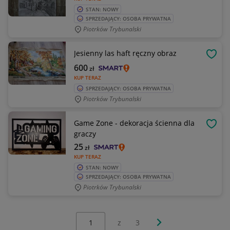
STAN: NOWY
SPRZEDAJĄCY: OSOBA PRYWATNA
Piotrków Trybunalski
Jesienny las haft ręczny obraz
OBSE
600
zł
KUP TERAZ
SPRZEDAJĄCY: OSOBA PRYWATNA
Piotrków Trybunalski
Game Zone - dekoracja ścienna dla
OBSE
graczy
25
zł
KUP TERAZ
STAN: NOWY
SPRZEDAJĄCY: OSOBA PRYWATNA
Piotrków Trybunalski
Wybierz stronę:
Następna strona
z
3