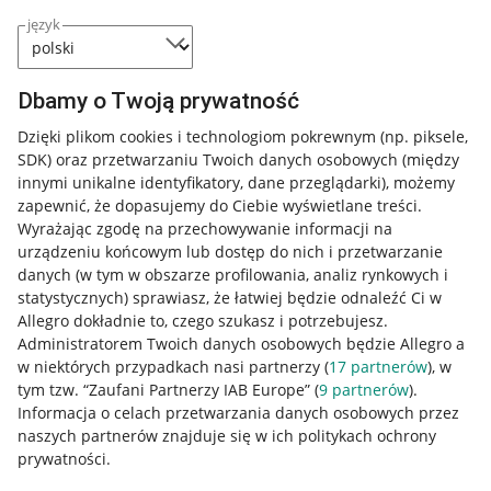
język
Dbamy o Twoją prywatność
Dzięki plikom cookies i technologiom pokrewnym
(np. piksele,
SDK)
oraz przetwarzaniu Twoich danych osobowych
(między
innymi unikalne identyfikatory, dane przeglądarki)
, możemy
zapewnić, że dopasujemy do Ciebie wyświetlane treści.
Wyrażając zgodę na przechowywanie informacji na
urządzeniu końcowym lub dostęp do nich i przetwarzanie
danych (w tym w obszarze profilowania, analiz rynkowych i
statystycznych) sprawiasz, że łatwiej będzie odnaleźć Ci w
Allegro dokładnie to, czego szukasz i potrzebujesz.
Administratorem Twoich danych osobowych będzie Allegro a
w niektórych przypadkach nasi partnerzy (
17
partnerów
), w
tym tzw. “Zaufani Partnerzy IAB Europe” (
9
partnerów
).
Przydatne informacje
Informacja o celach przetwarzania danych osobowych przez
naszych partnerów znajduje się w ich politykach ochrony
prywatności.
Jak to działa