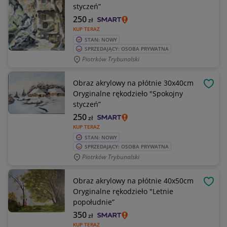
styczeń”
250
zł
KUP TERAZ
STAN: NOWY
SPRZEDAJĄCY: OSOBA PRYWATNA
Piotrków Trybunalski
Obraz akrylowy na płótnie 30x40cm
OBSE
Oryginalne rękodzieło "Spokojny
styczeń”
250
zł
KUP TERAZ
STAN: NOWY
SPRZEDAJĄCY: OSOBA PRYWATNA
Piotrków Trybunalski
Obraz akrylowy na płótnie 40x50cm
OBSE
Oryginalne rękodzieło "Letnie
popołudnie”
350
zł
KUP TERAZ