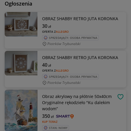
Ogłoszenia
OBRAZ SHABBY RETRO JUTA KORONKA
30
zł
OFERTA Z
ALLEGRO
SPRZEDAJĄCY: OSOBA PRYWATNA
Piotrków Trybunalski
OBRAZ SHABBY RETRO JUTA KORONKA
40
zł
OFERTA Z
ALLEGRO
SPRZEDAJĄCY: OSOBA PRYWATNA
Piotrków Trybunalski
Obraz akrylowy na płótnie 50x40cm
OBSE
Oryginalne rękodzieło "Ku dalekim
wodom”
350
zł
KUP TERAZ
STAN: NOWY