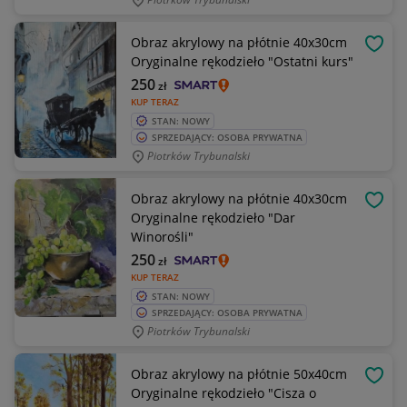
Obraz akrylowy na płótnie 40x30cm
OBSE
Oryginalne rękodzieło "Ostatni kurs"
250
zł
KUP TERAZ
STAN: NOWY
SPRZEDAJĄCY: OSOBA PRYWATNA
Piotrków Trybunalski
Obraz akrylowy na płótnie 40x30cm
OBSE
Oryginalne rękodzieło "Dar
Winorośli"
250
zł
KUP TERAZ
STAN: NOWY
SPRZEDAJĄCY: OSOBA PRYWATNA
Piotrków Trybunalski
Obraz akrylowy na płótnie 50x40cm
OBSE
Oryginalne rękodzieło "Cisza o