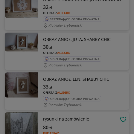
32
zł
OFERTA Z
ALLEGRO
SPRZEDAJĄCY: OSOBA PRYWATNA
Piotrków Trybunalski
OBRAZ ANIOŁ, JUTA, SHABBY CHIC
30
zł
OFERTA Z
ALLEGRO
SPRZEDAJĄCY: OSOBA PRYWATNA
Piotrków Trybunalski
OBRAZ ANIOŁ, LEN, SHABBY CHIC
33
zł
OFERTA Z
ALLEGRO
SPRZEDAJĄCY: OSOBA PRYWATNA
Piotrków Trybunalski
rysunki na zamówienie
OBSE
80
zł
KUP TERAZ