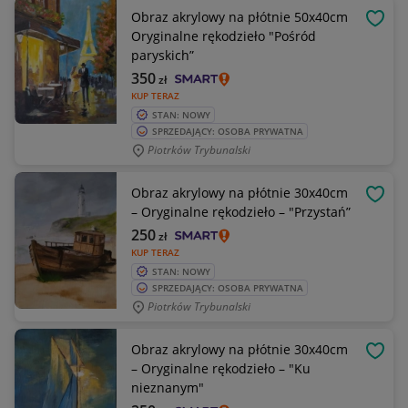
Obraz akrylowy na płótnie 50x40cm
OBSE
Oryginalne rękodzieło "Pośród
paryskich”
350
zł
KUP TERAZ
STAN: NOWY
SPRZEDAJĄCY: OSOBA PRYWATNA
Piotrków Trybunalski
Obraz akrylowy na płótnie 30x40cm
OBSE
– Oryginalne rękodzieło – "Przystań”
250
zł
KUP TERAZ
STAN: NOWY
SPRZEDAJĄCY: OSOBA PRYWATNA
Piotrków Trybunalski
Obraz akrylowy na płótnie 30x40cm
OBSE
– Oryginalne rękodzieło – "Ku
nieznanym"