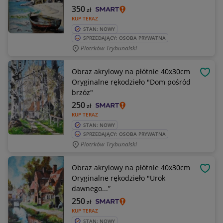
350
zł
KUP TERAZ
STAN: NOWY
SPRZEDAJĄCY: OSOBA PRYWATNA
Piotrków Trybunalski
Obraz akrylowy na płótnie 40x30cm
OBSE
Oryginalne rękodzieło "Dom pośród
brzóz"
250
zł
KUP TERAZ
STAN: NOWY
SPRZEDAJĄCY: OSOBA PRYWATNA
Piotrków Trybunalski
Obraz akrylowy na płótnie 40x30cm
OBSE
Oryginalne rękodzieło "Urok
dawnego...”
250
zł
KUP TERAZ
STAN: NOWY