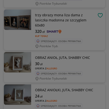
Piotrków Trybunalski
trzy obrazy mona liza dama z
OBSE
lasiczka madonna ze szczyglem
60x80
320
zł
KUP TERAZ
SPRZEDAJĄCY: OSOBA PRYWATNA
Piotrków Tryb.
OBRAZ ANIOŁ, JUTA, SHABBY CHIC
30
zł
OFERTA Z
ALLEGRO
SPRZEDAJĄCY: OSOBA PRYWATNA
Piotrków Trybunalski
OBRAZ ANIOŁKI, JUTA, SHABBY CHIC
24
zł
OFERTA Z
ALLEGRO
SPRZEDAJĄCY: OSOBA PRYWATNA