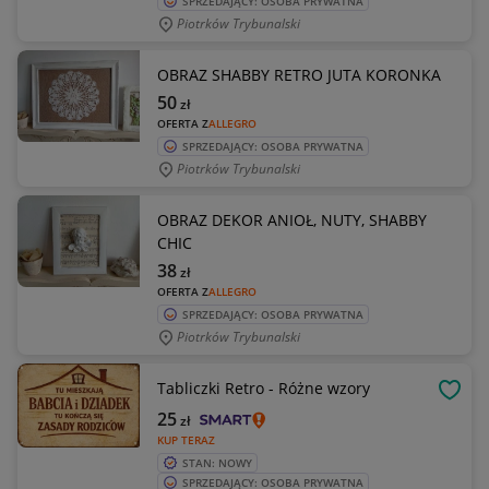
SPRZEDAJĄCY: OSOBA PRYWATNA
Piotrków Trybunalski
OBRAZ SHABBY RETRO JUTA KORONKA
50
zł
OFERTA Z
ALLEGRO
SPRZEDAJĄCY: OSOBA PRYWATNA
Piotrków Trybunalski
OBRAZ DEKOR ANIOŁ, NUTY, SHABBY
CHIC
38
zł
OFERTA Z
ALLEGRO
SPRZEDAJĄCY: OSOBA PRYWATNA
Piotrków Trybunalski
Tabliczki Retro - Różne wzory
OBSE
25
zł
KUP TERAZ
STAN: NOWY
SPRZEDAJĄCY: OSOBA PRYWATNA