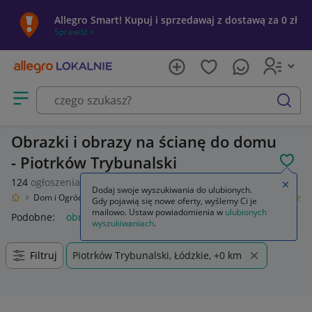
Allegro Smart! Kupuj i sprzedawaj z dostawą za 0 zł
Sprawdź »
Otwórz menu z kategoriami
szukaj
Obrazki i obrazy na ścianę do domu
- Piotrków Trybunalski
POL
124
ogłoszenia
Zamkn
Dodaj swoje wyszukiwania do ulubionych.
kalnie
Dom i Ogród
Wyposażenie
Dekoracje ścienne
Obrazki i obrazy
Gdy pojawią się nowe oferty, wyślemy Ci je
mailowo. Ustaw powiadomienia w
ulubionych
Podobne:
obrazy i obrazki malowane ręcznie
wyszukiwaniach
.
Filtruj
Piotrków Trybunalski, Łódzkie, +0 km