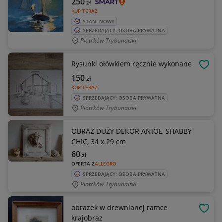
250
zł
KUP TERAZ
STAN: NOWY
SPRZEDAJĄCY: OSOBA PRYWATNA
Piotrków Trybunalski
Rysunki ołówkiem ręcznie wykonane
OBSE
150
zł
KUP TERAZ
SPRZEDAJĄCY: OSOBA PRYWATNA
Piotrków Trybunalski
OBRAZ DUŻY DEKOR ANIOŁ, SHABBY
CHIC, 34 x 29 cm
60
zł
OFERTA Z
ALLEGRO
SPRZEDAJĄCY: OSOBA PRYWATNA
Piotrków Trybunalski
obrazek w drewnianej ramce
OBSE
krajobraz