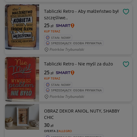
Tabliczki Retro - Aby małżeństwo był
OBSE
szczęśliwe..
25
zł
KUP TERAZ
STAN: NOWY
SPRZEDAJĄCY: OSOBA PRYWATNA
Piotrków Trybunalski
Tabliczki Retro - Nie myśl za dużo
OBSE
25
zł
KUP TERAZ
STAN: NOWY
SPRZEDAJĄCY: OSOBA PRYWATNA
Piotrków Trybunalski
OBRAZ DEKOR ANIOŁ, NUTY, SHABBY
CHIC
30
zł
OFERTA Z
ALLEGRO