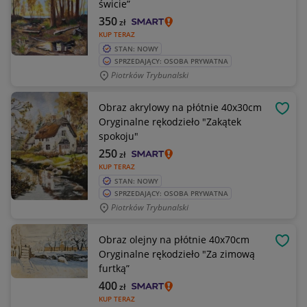
świcie”
350
zł
KUP TERAZ
STAN: NOWY
SPRZEDAJĄCY: OSOBA PRYWATNA
Piotrków Trybunalski
Obraz akrylowy na płótnie 40x30cm
OBSE
Oryginalne rękodzieło "Zakątek
spokoju"
250
zł
KUP TERAZ
STAN: NOWY
SPRZEDAJĄCY: OSOBA PRYWATNA
Piotrków Trybunalski
Obraz olejny na płótnie 40x70cm
OBSE
Oryginalne rękodzieło "Za zimową
furtką”
400
zł
KUP TERAZ