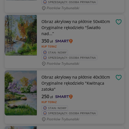
SPRZEDAJĄCY: OSOBA PRYWATNA
Piotrków Trybunalski
Obraz akrylowy na płótnie 50x40cm
OBSE
Oryginalne rękodzieło "Światło
nad...”
350
zł
KUP TERAZ
STAN: NOWY
SPRZEDAJĄCY: OSOBA PRYWATNA
Piotrków Trybunalski
Obraz akrylowy na płótnie 40x30cm
OBSE
Oryginalne rękodzieło "Kwitnąca
zatoka"
250
zł
KUP TERAZ
STAN: NOWY
SPRZEDAJĄCY: OSOBA PRYWATNA
Piotrków Trybunalski